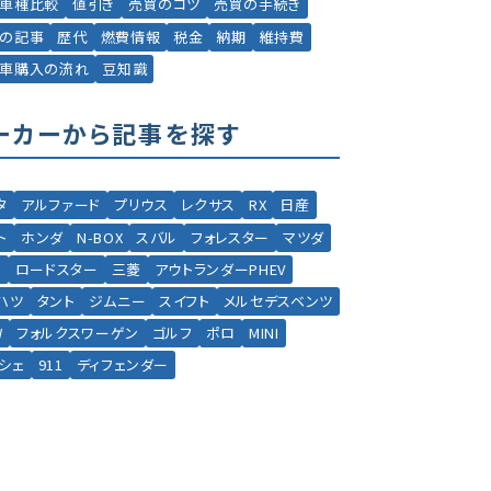
車種比較
値引き
売買のコツ
売買の手続き
の記事
歴代
燃費情報
税金
納期
維持費
車購入の流れ
豆知識
ーカーから記事を探す
タ
アルファード
プリウス
レクサス
RX
日産
ト
ホンダ
N-BOX
スバル
フォレスター
マツダ
5
ロードスター
三菱
アウトランダーPHEV
ハツ
タント
ジムニー
スイフト
メルセデスベンツ
W
フォルクスワーゲン
ゴルフ
ポロ
MINI
シェ
911
ディフェンダー