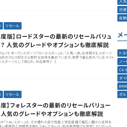
人気
日産
自動
事
リセール
メ
6年度版】ロードスターの最新のリセールバリュ
？ 人気のグレードやオプションも徹底解説
トヨ
ウェイトオープンスポーツ「ロードスター」は、「人馬一体」を体現するスポーツ
内外のクルマ好きから熱烈な支持を集めています。世界で最も売れているライト
ノー
ンスポーツとして知られ、中古車市 […]
CX-
ダイ
BM
事
リセール
ポル
6年度】フォレスターの最新のリセールバリュー
 人気のグレードやオプションも徹底解説
UV「フォレスター」は、その優れた走行性能と安全装備で幅広い層から支持を
高い実用性と信頼性を誇るフォレスターは、中古車市場でも安定したリセール