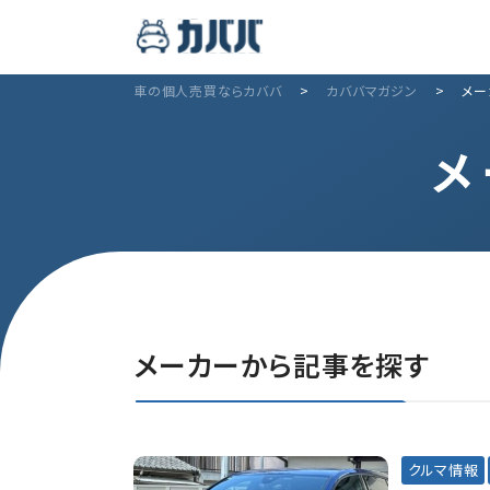
車の個人売買ならカババ
>
カババマガジン
>
メー
メ
メーカーから記事を探す
クルマ情報