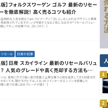
6年版】フォルクスワーゲン ゴルフ 最新のリセー
ーを徹底解説！ 高く売るコツも紹介
圧倒的な人気を誇るフォルクスワーゲン「ゴルフ」。おしゃれなデザインと質実
年支持されていますが、いざ手放すとなると気になるのが「リセールバリュー
格)」です。この記事では、ゴルフの […]
リセール
日産の記事
6年版】日産 スカイライン 最新のリセールバリュ
？ 人気のグレードや高く売却する方法も徹
インは、長年にわたり高い走行性能と上質な乗り心地を追求してきた日産を代
セダンです。現行モデルでは、3.0L V6ツインターボエンジンを搭載した
、力強い走りを楽しめるグレードが設 […]