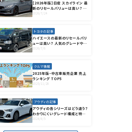
【2026年版】日産 スカイライン 最
新のリセールバリューは高い？ 人
気のグレードや高く売却する方法
2026/7/24
も徹底解説
トヨタの記事
ハイエースの最新のリセールバリ
ューは高い？ 人気のグレードやオ
プションも徹底解説
2026/7/6
クルマ情報
2025年版・中古車販売企業 売上
ランキング TOP5
2025/11/28
アウディの記事
アウディの各シリーズはどう違う？
わかりにくいグレード構成と特徴
を紹介
2024/8/5