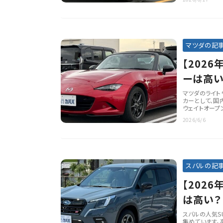
マツダの記
【202
ーは高い
マツダのライト
カーとして、国
ウェイトオープ
2026/6/6
スバルの記
【202
は高い？
スバルの人気S
集めています。