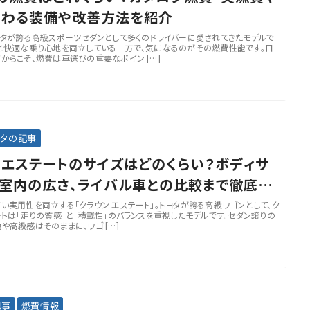
関わる装備や改善方法を紹介
ヨタが誇る高級スポーツセダンとして多くのドライバーに愛されてきたモデルで
と快適な乗り心地を両立している一方で、気になるのがその燃費性能です。日
からこそ、燃費は車選びの重要なポイン […]
ヨタの記事
 エステートのサイズはどのくらい？ボディサ
室内の広さ、ライバル車との比較まで徹底解
い実用性を両立する「クラウン エステート」。トヨタが誇る高級ワゴンとして、ク
ートは「走りの質感」と「積載性」のバランスを重視したモデルです。セダン譲りの
や高級感はそのままに、ワゴ […]
記事
燃費情報