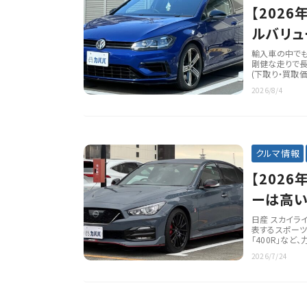
【202
ルバリュ
輸入車の中でも
剛健な走りで長
(下取り・買取価
2026/8/4
クルマ情報
【202
ーは高い
底解説
日産 スカイラ
表するスポーツ
「400R」など
2026/7/24