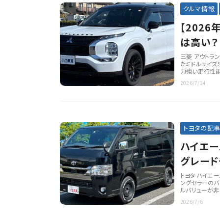
クルマ情報
【202
は高い？
解説
三菱 アウトラ
たミドルサイズ
力強い走行性能
2026/7/14
トヨタの記
ハイエー
グレード
トヨタ ハイエ
ングセラーのバ
ルバリューが非
2026/7/6