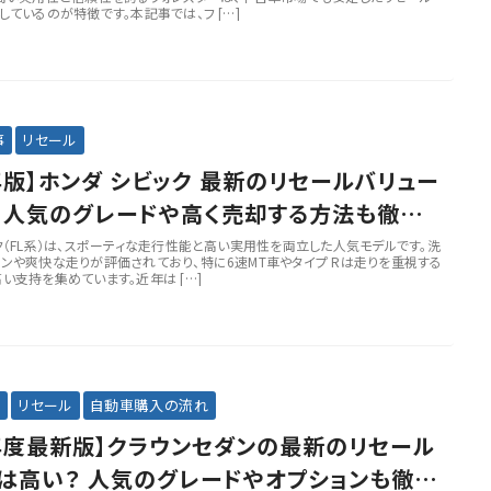
しているのが特徴です。本記事では、フ […]
事
リセール
6年版】ホンダ シビック 最新のリセールバリュー
 人気のグレードや高く売却する方法も徹底
ク（FL系）は、スポーティな走行性能と高い実用性を両立した人気モデルです。洗
ンや爽快な走りが評価されており、特に6速MT車やタイプ Rは走りを重視する
い支持を集めています。近年は […]
事
リセール
自動車購入の流れ
6年度最新版】クラウンセダンの最新のリセール
は高い？ 人気のグレードやオプションも徹底