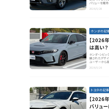
バリューを維持
2026/5/28
ホンダの記
【202
は高い？
解説
ホンダ・シビッ
練されたデザイ
ユーザーから高
2026/5/26
トヨタの記
【202
バリュー