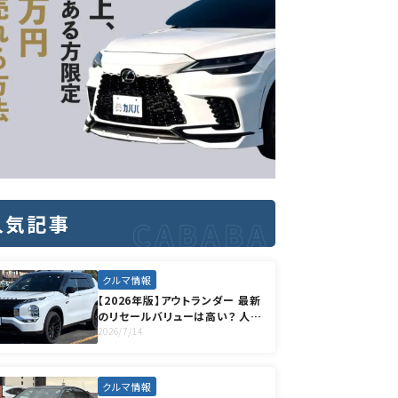
人気記事
クルマ情報
【2026年版】アウトランダー 最新
のリセールバリューは高い？ 人気
のグレードや高く売却する方法も
2026/7/14
徹底解説
クルマ情報