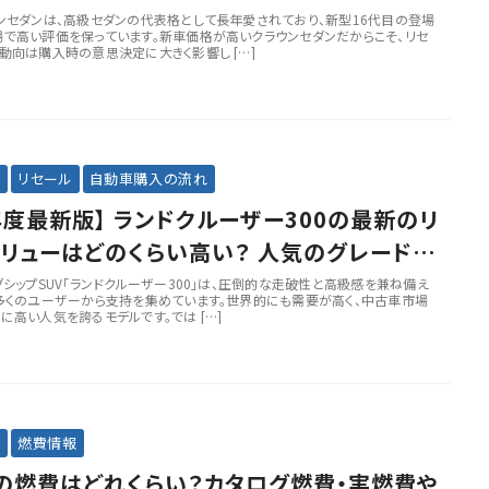
ンセダンは、高級セダンの代表格として長年愛されており、新型16代目の登場
で高い評価を保っています。新車価格が高いクラウンセダンだからこそ、リセ
動向は購入時の意思決定に大きく影響し […]
事
リセール
自動車購入の流れ
6年度最新版】 ランドクルーザー300の最新のリ
リューはどのくらい高い？ 人気のグレードや
ンも徹底解説
グシップSUV「ランドクルーザー300」は、圧倒的な走破性と高級感を兼ね備え
多くのユーザーから支持を集めています。世界的にも需要が高く、中古車市場
に高い人気を誇るモデルです。では […]
事
燃費情報
の燃費はどれくらい？カタログ燃費・実燃費や