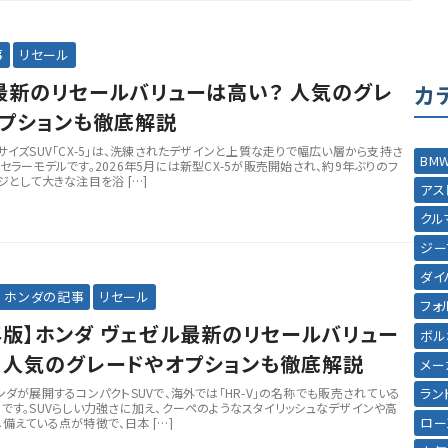
事
リセール
の最新のリセールバリューは高い？ 人気のグレ
カ
プションも徹底解説
サイズSUV「CX-5」は、洗練されたデザインと上質な走りで幅広い層から支持さ
BM
セラーモデルです。2026年5月には新型CX-5が販売開始され、約9年ぶりのフ
ジとして大きな注目を浴 […]
アス
クル
ジー
ダイ
ホンダの記事
リセール
フォ
6年版】ホンダ ヴェゼル最新のリセールバリュー
ボル
 人気のグレードやオプションも徹底解説
メー
ラン
ンダが展開するコンパクトSUVで、海外では「HR-V」の名称でも販売されている
です。SUVらしい力強さに加え、クーペのようなスタイリッシュなデザインや高
ロー
備えている点が特徴で、日本 […]