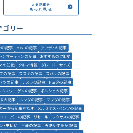
人気記事を
もっと見る
テゴリー
Wの記事
MINIの記事
アウディの記事
トンマーティンの記事
おすすめのクルマ
マの知識
クルマ情報
グレード
サイズ
プの記事
スズキの記事
スバルの記事
ハツの記事
テスラの記事
トヨタの記事
ルクスワーゲンの記事
ポルシェの記事
ボの記事
ホンダの記事
マツダの記事
カーから記事を探す
メルセデス・ベンツの記事
ドローバーの記事
リセール
レクサスの記事
ン・支払い
三菱の記事
五味やすたか 記事