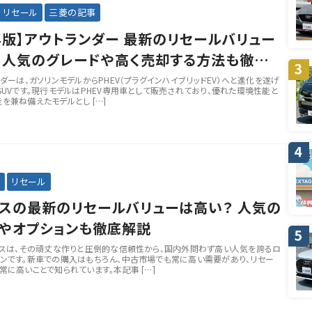
リセール
三菱の記事
6年版】アウトランダー 最新のリセールバリュー
 人気のグレードや高く売却する方法も徹底
ンダーは、ガソリンモデルからPHEV（プラグインハイブリッドEV）へと進化を遂げ
SUVです。現行モデルはPHEV専用車として販売されており、優れた環境性能と
を兼ね備えたモデルとし […]
事
リセール
スの最新のリセールバリューは高い？ 人気の
やオプションも徹底解説
ースは、その頑丈な作りと圧倒的な信頼性から、国内外問わず高い人気を誇るロ
ンです。新車での購入はもちろん、中古市場でも常に高い需要があり、リセー
常に高いことで知られています。本記事 […]