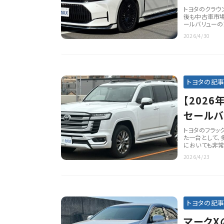
解説
トヨタのクラウ
後も中古車市場
ールバリューの
2026/4/30
トヨタの記
【202
セールバ
オプショ
トヨタのフラッ
た一台として、
においても非常
2026/4/23
トヨタの記
マークX