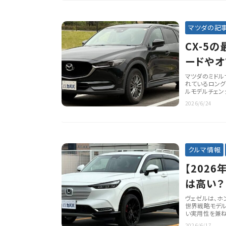
マツダの記
CX-5
ードやオ
マツダのミドル
れているロング
ルモデルチェン
2026/6/24
クルマ情報
【202
は高い？
ヴェゼルは、ホ
世界戦略モデル
い実用性を兼ね
2026/6/17