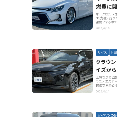
燃費に
マークXは、ト
す。力強い走り
常使いする車だ
2026/4/16
サイズ
ト
クラウン
イズから
説！
上質な走りと高
ラウン エステ
快適な乗り心地
2026/4/14
ダイハツの