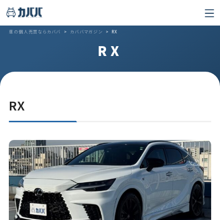
車の個人売買ならカババ
>
カババマガジン
>
RX
RX
RX