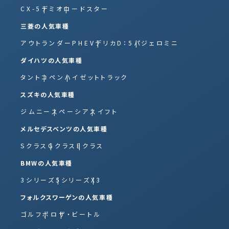
CX-5
デミオ
ロードスター
三菱の人気車種
アウトランダーPHEV
デリカD：5
パジェロミニ
ダイハツの人気車種
タント
コペン
ハイゼットトラック
スズキの人気車種
ジムニー
スペーシア
スイフト
メルセデスベンツの人気車種
Sクラス
Gクラス
Eクラス
BMWの人気車種
3シリーズ
5シリーズ
X3
フォルクスワーゲンの人気車種
ゴルフ
ポロ
ザ・ビートル