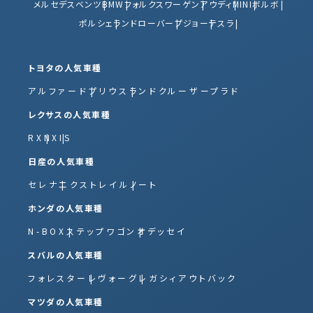
メルセデスベンツ
BMW
フォルクスワーゲン
アウディ
MINI
ボルボ
ポルシェ
ランドローバー
プジョー
テスラ
トヨタの人気車種
アルファード
プリウス
ランドクルーザープラド
レクサスの人気車種
RX
NX
IS
日産の人気車種
セレナ
エクストレイル
ノート
ホンダの人気車種
N-BOX
ステップワゴン
オデッセイ
スバルの人気車種
フォレスター
レヴォーグ
レガシィアウトバック
マツダの人気車種