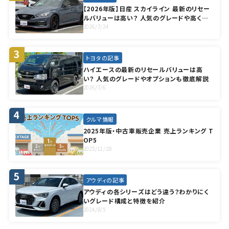
【2026年版】日産 スカイライン 最新のリセー
ルバリューは高い？ 人気のグレードや高く売
却する方法も徹底解説
2026/7/24
トヨタの記事
ハイエースの最新のリセールバリューは高
い？ 人気のグレードやオプションも徹底解説
2026/7/6
クルマ情報
2025年版・中古車販売企業 売上ランキング T
OP5
2025/11/28
アウディの記事
アウディの各シリーズはどう違う？わかりにく
いグレード構成と特徴を紹介
2024/8/5