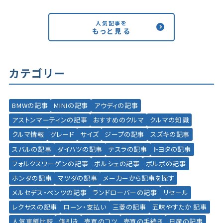
人気記事を
もっと見る
カテゴリー
BMWの記事
MINIの記事
アウディの記事
アストンマーティンの記事
おすすめのクルマ
クルマの知識
クルマ情報
グレード
サイズ
ジープの記事
スズキの記事
スバルの記事
ダイハツの記事
テスラの記事
トヨタの記事
フォルクスワーゲンの記事
ポルシェの記事
ボルボの記事
ホンダの記事
マツダの記事
メーカーから記事を探す
メルセデス・ベンツの記事
ランドローバーの記事
リセール
レクサスの記事
ローン・支払い
三菱の記事
五味やすたか 記事
人気車種比較
値引き
売買のコツ
売買の手続き
日産の記事