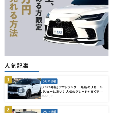
人気記事
クルマ情報
【2026年版】アウトランダー 最新のリセール
バリューは高い？ 人気のグレードや高く売却
する方法も徹底解説
2026/7/14
クルマ情報