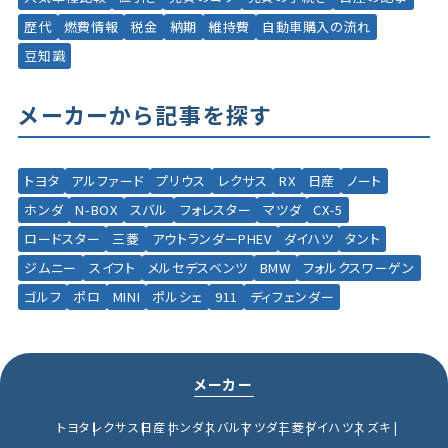
歴代
燃費情報
税金
納期
維持費
自動車購入の流れ
豆知識
メーカーから記事を探す
トヨタ
アルファード
プリウス
レクサス
RX
日産
ノート
ホンダ
N-BOX
スバル
フォレスター
マツダ
CX-5
ロードスター
三菱
アウトランダーPHEV
ダイハツ
タント
ジムニー
スイフト
メルセデスベンツ
BMW
フォルクスワーゲン
ゴルフ
ポロ
MINI
ポルシェ
911
ディフェンダー
メーカー
トヨタ
レクサス
日産
ホンダ
スバル
マツダ
三菱
ダイハツ
スズキ