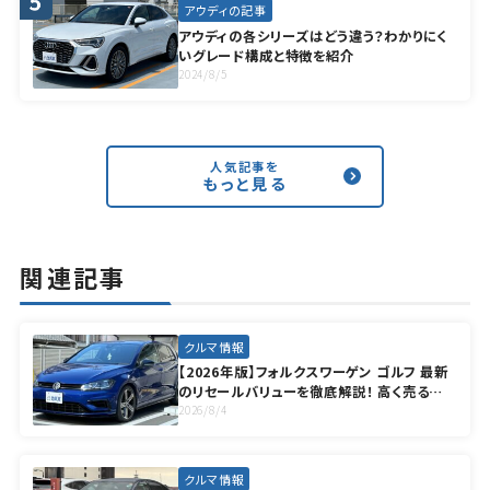
アウディの記事
アウディの各シリーズはどう違う？わかりにく
いグレード構成と特徴を紹介
2024/8/5
人気記事を
もっと見る
関連記事
クルマ情報
【2026年版】フォルクスワーゲン ゴルフ 最新
のリセールバリューを徹底解説！ 高く売るコ
ツも紹介
2026/8/4
クルマ情報