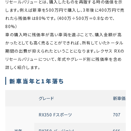
リセールバリューとは、購入したものを再販する時の価値を示
します。例えば新車を500万円で購入し、3年後に400万円で売
れたら残価率は80%です。（400万÷500万＝0.8なので、
80%）
車の購入時に残価率が高い車両を選ぶことで、購入金額が高
かったとしても高く売ることができれば、所有していたトータル
期間の出費が抑えられたということになります。レクサス RXの
リセールバリューについて、年式やグレード別に残価率を含め
詳しく紹介します。
新車当年と1年落ち
グレード
新車価格
RX350 Fスポーツ
707
当年
RX350 バージョンL
666