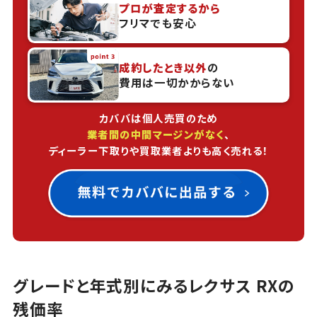
プロが査定するから
フリマでも安心
成約したとき以外
の
費用は一切かからない
カババは個人売買のため
業者間の中間マージンがなく
、
ディーラー下取りや買取業者よりも高く売れる！
グレードと年式別にみるレクサス RXの
残価率