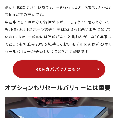
※走行距離は、7年落ちで3万〜9万km、10年落ちで5万〜13
万km以下の車両です。
中古車としてはかなり価値が下がってしまう7年落ちとなって
も、RX200t Fスポーツの残価率は53.3％と高い水準となって
います。また、一般的には価値がないと言われがちな10年落ち
であっても軒並み20％を維持しており、モデルを問わずRXのリ
セールバリューが優秀ということを示す証拠です。
RXをカババでチェック！
オプションもリセールバリューには重要