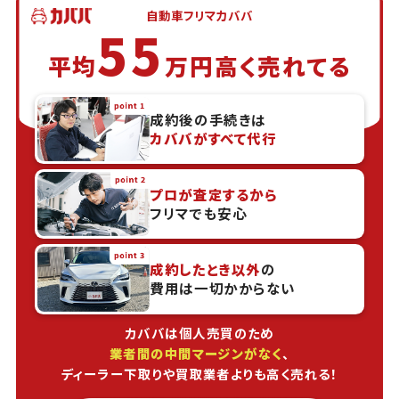
自動車フリマカババ
55
平均
万円高く売れてる
成約後の手続きは
カババがすべて代行
プロが査定するから
フリマでも安心
成約したとき以外
の
費用は一切かからない
カババは個人売買のため
業者間の中間マージンがなく
、
ディーラー下取りや買取業者よりも高く売れる！