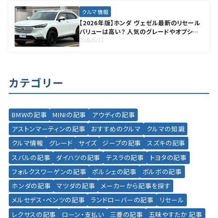
クルマ情報
【2026年版】ホンダ ヴェゼル最新のリセール
バリューは高い？ 人気のグレードやオプショ
ンも徹底解説
2026/6/17
カテゴリー
BMWの記事
MINIの記事
アウディの記事
アストンマーティンの記事
おすすめのクルマ
クルマの知識
クルマ情報
グレード
サイズ
ジープの記事
スズキの記事
スバルの記事
ダイハツの記事
テスラの記事
トヨタの記事
フォルクスワーゲンの記事
ポルシェの記事
ボルボの記事
ホンダの記事
マツダの記事
メーカーから記事を探す
メルセデス・ベンツの記事
ランドローバーの記事
リセール
レクサスの記事
ローン・支払い
三菱の記事
五味やすたか 記事