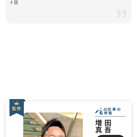
f
この記事の
監修者
増田
真吾