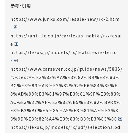
参考・引用
https://www.junku.com/resale-new/rx-2.htm
l
https://ant-llc.co.jp/car/lexus_nebiki/rx/resal
e
https://lexus.jp/models/rx/features/exterio
r
https://www.carseven.co.jp/guide/news/5835/
#:~:text=%E3%83%AA%E3%82%BB%E3%83%
BC%E3%83%AB%E3%82%92%E6%84%8F%E
8%AD%98%E3%81%97%E3%81%9F%E3%83%
AC%E3%82%AF%E3%82%B5%E3%82%B9RX%
E8%B3%BC%E5%85%A5%E3%81%AE%E3%8
3%9D%E3%82%A4%E3%83%B3%E3%83%88
https://lexus.jp/models/rx/pdf/selections.pd