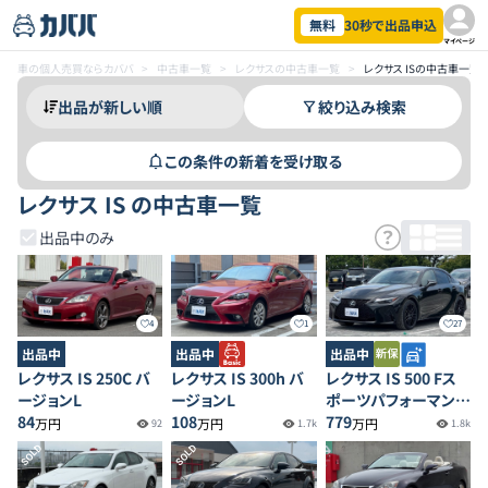
無料
30秒で出品申込
マイページ
車の個人売買ならカババ
>
中古車一覧
>
レクサスの中古車一覧
>
レクサス ISの中古車一覧
絞り込み検索
この条件の新着を受け取る
レクサス IS の中古車一覧
出品中のみ
4
1
27
出品中
出品中
出品中
レクサス IS 250C バ
レクサス IS 300h バ
レクサス IS 500 Fス
ージョンL
ージョンL
ポーツパフォーマンス
84
108
ファーストエディショ
779
万円
万円
万円
92
1.7k
1.8k
ン
SOLD
SOLD