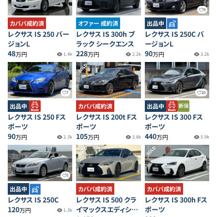
9
カババ成約済
オファー 成約済
出品中
レクサス IS 250 バー
レクサス IS 300h ブ
レクサス IS 250C バ
ジョンL
ラック シークエンス
ージョンL
48
228
90
万円
万円
万円
1.4k
2.2k
3.2k
SOLD
7
10
出品中
カババ成約済
出品中
レクサス IS 250 Fス
レクサス IS 200t Fス
レクサス IS 300 Fス
ポーツ
ポーツ
ポーツ
90
105
440
万円
万円
万円
2.3k
3.8k
5.9k
SOLD
SOLD
5
出品中
カババ成約済
カババ成約済
レクサス IS 250C
レクサス IS 500 クラ
レクサス IS 300h Fス
120
イマックスエディショ
ポーツ
万円
1.3k