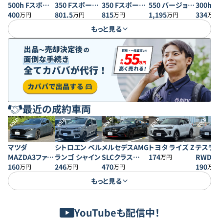
500h Fスポー
350 Fスポーツ
350 Fスポーツ
550 バージョン
300h
ツ AWD
400
4WD
801.5
4WD
815
L
1,195
ンL
334
万円
万円
万円
万円
万円
もっと見る
最近の成約車両
SOLD
SOLD
SOLD
SOLD
SOLD
マツダ
シトロエン ベル
メルセデスAMG
トヨタ ライズ Z
テスラ 
MAZDA3ファス
ランゴ シャイン
SLCクラス
174
RWD
万円
トバック 20S プ
160
246
SLC43 レッドア
470
190
万円
万円
万円
万円
ロアクティブ
ートエディショ
もっと見る
ン
YouTubeも配信中！