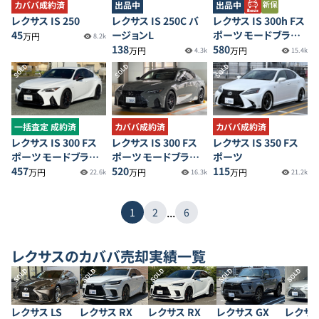
カババ成約済
出品中
出品中
レクサス IS 250
レクサス IS 250C バ
レクサス IS 300h Fス
45
ージョンL
ポーツ モードブラッ
万円
8.2k
138
クⅢ
580
万円
万円
4.3k
15.4k
SOLD
SOLD
SOLD
一括査定 成約済
カババ成約済
カババ成約済
レクサス IS 300 Fス
レクサス IS 300 Fス
レクサス IS 350 Fス
ポーツ モードブラッ
ポーツ モードブラッ
ポーツ
ク
457
クⅢ
520
115
万円
万円
万円
22.6k
16.3k
21.2k
...
1
2
6
レクサス
のカババ売却実績一覧
SOLD
SOLD
SOLD
SOLD
SOLD
レクサス LS
レクサス RX
レクサス RX
レクサス GX
レクサス