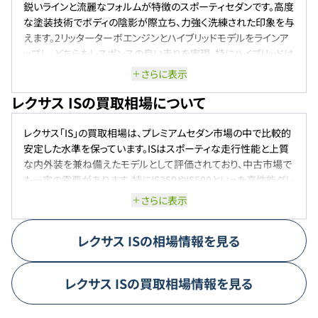
鋭いラインと流麗なフォルムが特徴のスポーティセダンです。高度
な塗装技術でボディの陰影が際立ち、力強く洗練された印象を与
えます。2リッターターボエンジンとハイブリッドモデルをラインア
ップし、どちらもレスポンスの良い走りを実現。特にハイブリッドは
モーターアシストによるスムーズな加速と優れた燃費性能が魅
さらに表示
力です。
レクサス ISの買取相場について
レクサス「IS」の買取相場は、プレミアムセダン市場の中で比較的
安定した水準を保っています。ISはスポーティな走行性能と上質
な内外装を兼ね備えたモデルとして評価されており、中古市場で
も一定の需要があります。特にIS350やIS500といった高性能グレ
ードは希少性が高く、相場も比較的強め。一方で、エントリーグレ
さらに表示
ードのIS300やハイブリッドモデルのIS300hは台数が多い分、相
場はやや落ち着いている傾向です。また、スポーツセダン全般に
レクサス
IS
の相場情報を見る
言えることですが、過走行や修復歴がある車両は査定でマイナス
評価になるケースが多く、状態による価格差も大きいのが特徴で
す。新型ISはフルモデルチェンジではなくビッグマイナーチェンジ
レクサス
IS
の買取相場情報を見る
にとどまったこともあり、旧型からの乗り換え需要が一気に高ま
るという状況にはなっていませんが、それでもレクサスブランドな