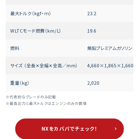
最大トルク（kgf・ｍ）
23.2
WLTCモード燃費（km/L）
19.6
燃料
無鉛プレミアムガソリン
サイズ （全長✕全幅✕全高／mm）
4,660×1,865×1,660
重量（kg）
2,020
※代表的なグレードのみ記載
※最高出力と最大トルクはエンジンのみの数値
NXをカババでチェック！