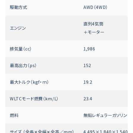
駆動方式
AWD（4WD）
直列4気筒
エンジン
＋モーター
排気量（cc）
1,986
最高出力（ps）
152
最大トルク（kgf・ｍ）
19.2
WLTCモード燃費（km/L）
23.4
燃料
無鉛レギュラーガソリン
サイズ （全長✕全幅✕全高／mm）
4,495×1,840×1,540