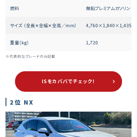
燃料
無鉛プレミアムガソリン
サイズ （全長✕全幅✕全高／mm）
4,760×1,840×1,435
重量（kg）
1,720
※代表的なグレードのみ記載
ISをカババでチェック！
2位 NX