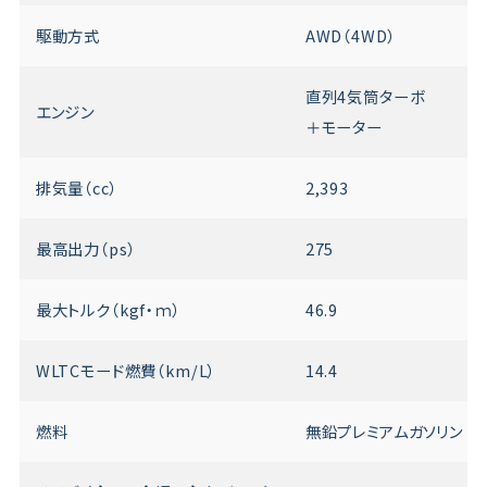
駆動方式
AWD（4WD）
直列4気筒ターボ
エンジン
＋モーター
排気量（cc）
2,393
最高出力（ps）
275
最大トルク（kgf・ｍ）
46.9
WLTCモード燃費（km/L）
14.4
燃料
無鉛プレミアムガソリン