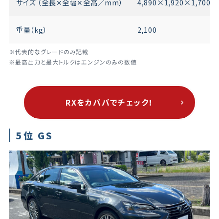
サイズ （全長✕全幅✕全高／mm）
4,890×1,920×1,700
重量（kg）
2,100
※代表的なグレードのみ記載
※最高出力と最大トルクはエンジンのみの数値
RXをカババでチェック！
5位 GS