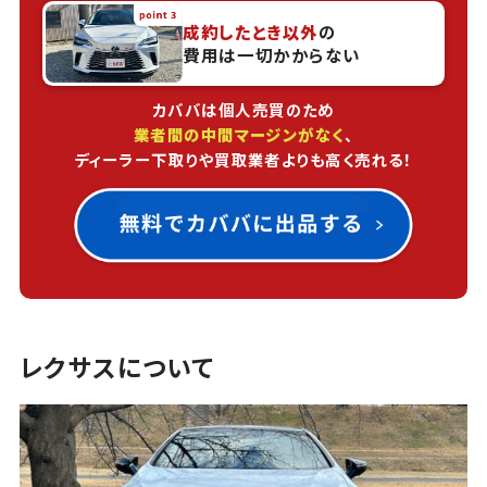
成約したとき以外
の
費用は一切かからない
カババは個人売買のため
業者間の中間マージンがなく
、
ディーラー下取りや買取業者よりも高く売れる！
レクサスについて