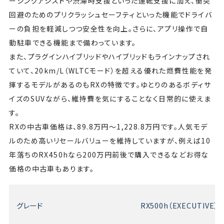
ーシングアシストや渋滞時支援といった運転支援に加え、衝突
回避のためのプリクラッシュセーフティといった機能でドライバ
ーの負担を軽減しつつ安全性を向上。さらに、アプリ操作で自
動駐車できる機能まで備わっています。
また、プラグインハイブリッドやハイブリッドもラインナップされ
ていて、20km/L（WLTCモード）を超える優れた燃費性能を発
揮するモデルがあるのもRXの特徴です。ゆとりのあるボディサ
イズのSUVながら、維持費を気にすることなく日常的に使えま
す。
RXの中古車価格は、89.8万円〜1,228.8万円です。人気モデ
ルのため高いリセールバリューを維持していますが、例えば10
年落ちのRX450hなら200万円前後で購入できるなどお得な
価格の中古車もあります。
グレード
RX500h（EXECUTIVE）