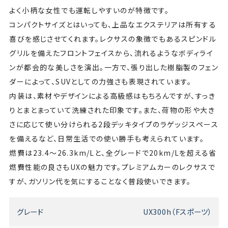
よく小柄な女性でも運転しやすいのが特徴です。
コンパクトサイズとはいっても、上品なエクステリアは所有する
喜びを感じさせてくれます。レクサスの象徴でもあるスピンドル
グリルを備えたフロントフェイスから、流れるようなボディライ
ンが都会的な美しさを演出。一方で、張り出した樹脂製のフェン
ダーによって、SUVとしての力強さも表現されています。
内装は、素材やデザインによる高級感はもちろんですが、すっき
りとまとまっていて洗練された印象です。また、荷物の形や大き
さに応じて使い分けられる2段デッキタイプのラゲッジスペース
を備えるなど、日常生活での使い勝手も考えられています。
燃費は23.4〜26.3km/Lと、全グレードで20km/Lを超える省
燃費性能の良さもUXの魅力です。プレミアムカーのレクサスで
すが、ガソリン代を気にすることなく普段使いできます。
グレード
UX300h（Fスポーツ）