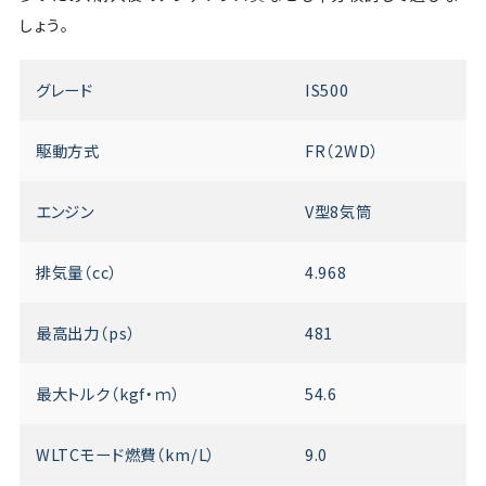
しょう。
グレード
IS500
駆動方式
FR（2WD）
エンジン
V型8気筒
排気量（cc）
4.968
最高出力（ps）
481
最大トルク（kgf・ｍ）
54.6
WLTCモード燃費（km/L）
9.0