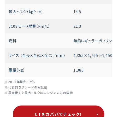
最大トルク（kgf・ｍ）
14.5
JC08モード燃費（km/L）
21.3
燃料
無鉛レギュラーガソリン
サイズ （全長✕全幅✕全高／mm）
4,355×1,765×1,450
重量（kg）
1,380
※2018年発売モデル
※代表的なグレードのみ記載
※最高出力と最大トルクはエンジンのみの数値
CTをカババでチェック！