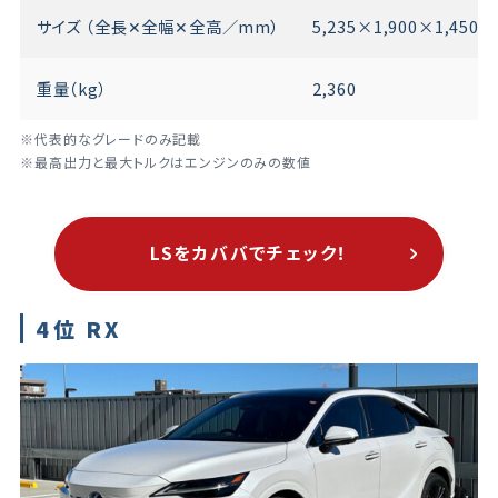
サイズ （全長✕全幅✕全高／mm）
5,235×1,900×1,450
重量（kg）
2,360
※代表的なグレードのみ記載
※最高出力と最大トルクはエンジンのみの数値
LSをカババでチェック！
4位 RX