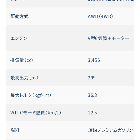
駆動方式
AWD（4WD）
エンジン
V型6気筒＋モーター
排気量（cc）
3,456
最高出力（ps）
299
最大トルク（kgf・ｍ）
36.3
WLTCモード燃費（km/L）
12.5
燃料
無鉛プレミアムガソリン