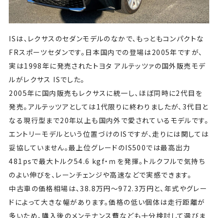
ISは、レクサスのセダンモデルのなかで、もっともコンパクトな
FRスポーツセダンです。日本国内での登場は2005年ですが、
実は1998年に発売されたトヨタ アルテッツァの国外販売モデ
ルがレクサス ISでした。
2005年に国内販売もレクサスに統一し、ほぼ同時に2代目を
発売。アルテッツアとしては1代限りに終わりましたが、3代目と
なる現行型まで20年以上も国内外で愛されているモデルです。
エントリーモデルという位置づけのISですが、走りには関しては
妥協していません。最上位グレードのIS500では最高出力
481psで最大トルク54.6 kgf・ｍを発揮。トルクフルで気持ち
のよい伸びを、レーンチェンジや高速などで実感できます。
中古車の価格相場は、38.8万円～972.3万円と、年式やグレー
ドによって大きな幅があります。価格の低い個体は走行距離が
多いため、購入後のメンテナンス費なども十分検討して選びま