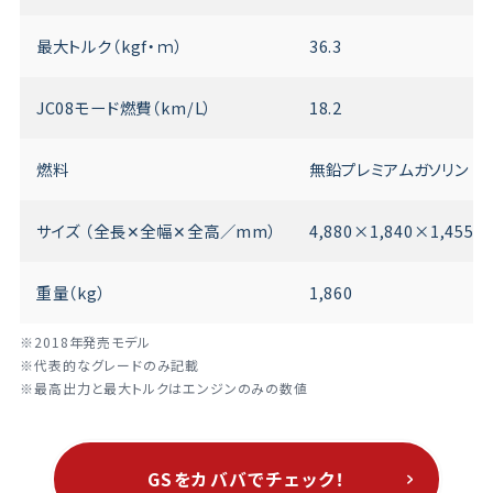
最大トルク（kgf・ｍ）
36.3
JC08モード燃費（km/L）
18.2
燃料
無鉛プレミアムガソリン
サイズ （全長✕全幅✕全高／mm）
4,880×1,840×1,455
重量（kg）
1,860
※2018年発売モデル
※代表的なグレードのみ記載
※最高出力と最大トルクはエンジンのみの数値
GSをカババでチェック！