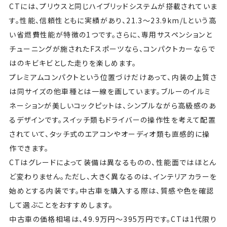
CTには、プリウスと同じハイブリッドシステムが搭載されていま
す。性能、信頼性ともに実績があり、21.3〜23.9km/Lという高
い省燃費性能が特徴の1つです。さらに、専用サスペンションと
チューニングが施されたFスポーツなら、コンパクトカーならで
はのキビキビとした走りを楽しめます。
プレミアムコンパクトという位置づけだけあって、内装の上質さ
は同サイズの他車種とは一線を画しています。ブルーのイルミ
ネーションが美しいコックピットは、シンプルながら高級感のあ
るデザインです。スイッチ類もドライバーの操作性を考えて配置
されていて、タッチ式のエアコンやオーディオ類も直感的に操
作できます。
CTはグレードによって装備は異なるものの、性能面ではほとん
ど変わりません。ただし、大きく異なるのは、インテリアカラーを
始めとする内装です。中古車を購入する際は、質感や色を確認
して選ぶことをおすすめします。
中古車の価格相場は、49.9万円～395万円です。CTは1代限り