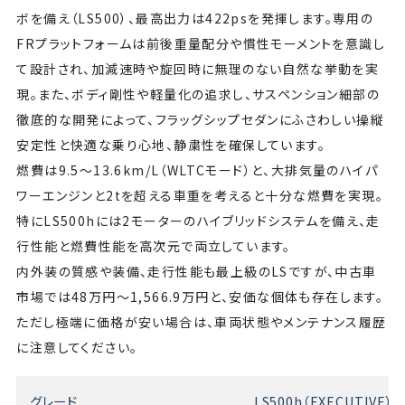
ボを備え（LS500）、最高出力は422psを発揮します。専用の
FRプラットフォームは前後重量配分や慣性モーメントを意識し
て設計され、加減速時や旋回時に無理のない自然な挙動を実
現。また、ボディ剛性や軽量化の追求し、サスペンション細部の
徹底的な開発によって、フラッグシップセダンにふさわしい操縦
安定性と快適な乗り心地、静粛性を確保しています。
燃費は9.5〜13.6km/L（WLTCモード）と、大排気量のハイパ
ワーエンジンと2tを超える車重を考えると十分な燃費を実現。
特にLS500hには2モーターのハイブリッドシステムを備え、走
行性能と燃費性能を高次元で両立しています。
内外装の質感や装備、走行性能も最上級のLSですが、中古車
市場では48万円～1,566.9万円と、安価な個体も存在します。
ただし極端に価格が安い場合は、車両状態やメンテナンス履歴
に注意してください。
グレード
LS500h（EXECUTIVE）