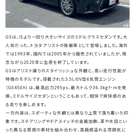
GSは、ISより一回り大きいサイズのミドルクラスセダンです。大
人気だった、トヨタ アリストの後継車として登場しました。海外
では1993年、国内では2005年から販売されていましたが、残
念ながら2020年に生産を終了しています。
GSはアリスト譲りのスタイリッシュな外観と、高い走行性能が
特徴のモデルです。搭載された3.5LのV型6気筒エンジン
（GS450h）は、最高出力295ps、最大トルク36.3kgf・mを発
揮。ミドルサイズセダンということもあって、軽快で爽快感のあ
る走りを楽しめます。
一方内装は、スポーティな外観とは異なり上質で落ち着いた印
象です。ステアリングやドアスイッチの金属加飾、革や木目とい
った異なる質感の素材を組み合わせ、高級感溢れる雰囲気に