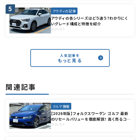
アウディの記事
アウディの各シリーズはどう違う？わかりにく
いグレード構成と特徴を紹介
2024/8/5
人気記事を
もっと見る
関連記事
クルマ情報
【2026年版】フォルクスワーゲン ゴルフ 最新
のリセールバリューを徹底解説！ 高く売るコツ
も紹介
2026/8/4