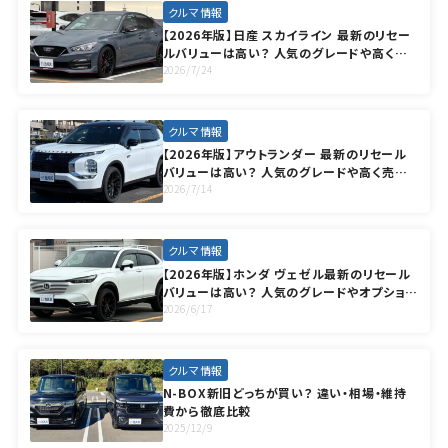
クルマ情報
【2026年版】日産 スカイライン 最新のリセー
ルバリューは高い？ 人気のグレードや高く売
却する方法も徹底解説
2026/7/24
クルマ情報
【2026年版】アウトランダー 最新のリセール
バリューは高い？ 人気のグレードや高く売却
する方法も徹底解説
2026/7/14
クルマ情報
【2026年版】ホンダ ヴェゼル最新のリセール
バリューは高い？ 人気のグレードやオプション
も徹底解説
2026/6/17
クルマ情報
N-BOX新旧どっちが買い？ 違い・相場・維持
費から徹底比較
2025/12/9