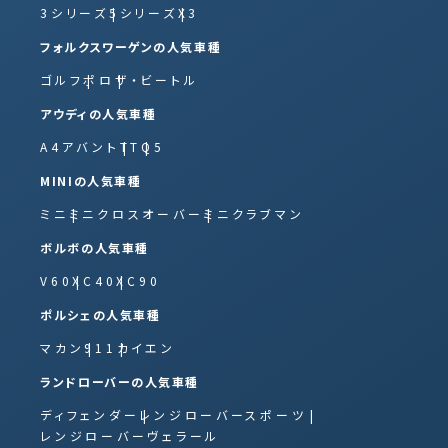
3シリーズ
5シリーズ
X3
フォルクスワーゲンの人気車種
ゴルフ
ポロ
ザ・ビートル
アウディの人気車種
A4アバント
TT
Q5
MINIの人気車種
ミニ
ミニクロスオーバー
ミニクラブマン
ボルボの人気車種
V60
XC40
XC90
ポルシェの人気車種
マカン
911
カイエン
ランドローバーの人気車種
ディフェンダー
レンジローバースポーツ
レンジローバーヴェラール