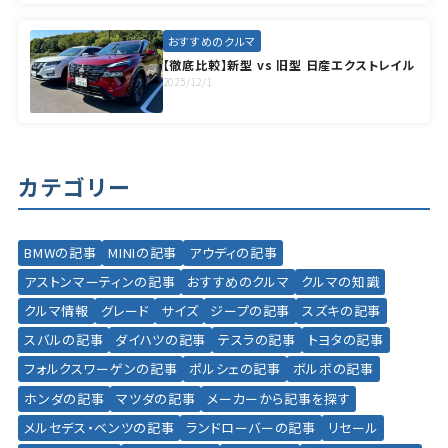
おすすめのクルマ
【徹底比較】新型 vs 旧型 日産エクストレイル
2025/12/1
カテゴリー
BMWの記事
MINIの記事
アウディの記事
アストンマーティンの記事
おすすめのクルマ
クルマの知識
クルマ情報
グレード
サイズ
ジープの記事
スズキの記事
スバルの記事
ダイハツの記事
テスラの記事
トヨタの記事
フォルクスワーゲンの記事
ポルシェの記事
ボルボの記事
ホンダの記事
マツダの記事
メーカーから記事を探す
メルセデス・ベンツの記事
ランドローバーの記事
リセール