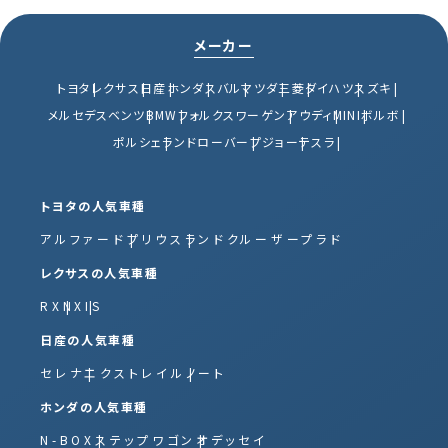
メーカー
トヨタ
レクサス
日産
ホンダ
スバル
マツダ
三菱
ダイハツ
スズキ
メルセデスベンツ
BMW
フォルクスワーゲン
アウディ
MINI
ボルボ
ポルシェ
ランドローバー
プジョー
テスラ
トヨタの人気車種
アルファード
プリウス
ランドクルーザープラド
レクサスの人気車種
RX
NX
IS
日産の人気車種
セレナ
エクストレイル
ノート
ホンダの人気車種
N-BOX
ステップワゴン
オデッセイ