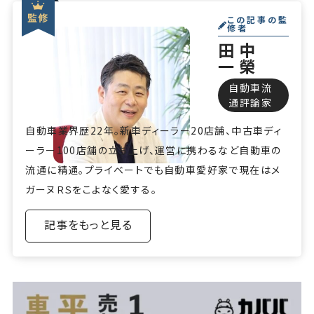
この記事の監
修者
田中
一榮
自動車流
通評論家
自動車業界歴22年。新車ディーラー20店舗、中古車ディ
ーラー100店舗の立ち上げ、運営に携わるなど自動車の
流通に精通。プライベートでも自動車愛好家で現在はメ
ガーヌＲＳをこよなく愛する。
記事をもっと見る