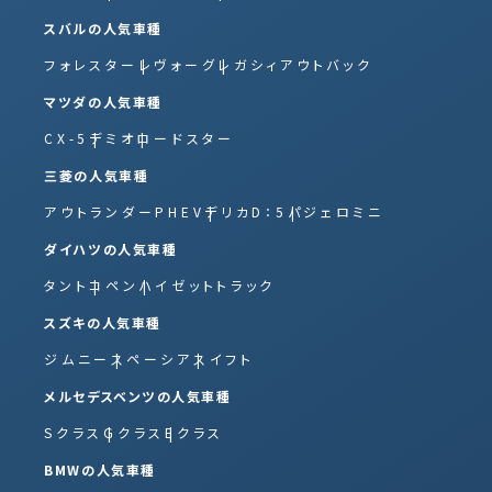
スバルの人気車種
フォレスター
レヴォーグ
レガシィアウトバック
マツダの人気車種
CX-5
デミオ
ロードスター
三菱の人気車種
アウトランダーPHEV
デリカD：5
パジェロミニ
ダイハツの人気車種
タント
コペン
ハイゼットトラック
スズキの人気車種
ジムニー
スペーシア
スイフト
メルセデスベンツの人気車種
Sクラス
Gクラス
Eクラス
BMWの人気車種