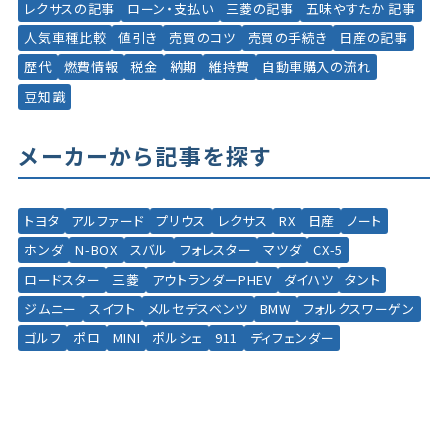
レクサスの記事
ローン・支払い
三菱の記事
五味やすたか 記事
人気車種比較
値引き
売買のコツ
売買の手続き
日産の記事
歴代
燃費情報
税金
納期
維持費
自動車購入の流れ
豆知識
メーカーから記事を探す
トヨタ
アルファード
プリウス
レクサス
RX
日産
ノート
ホンダ
N-BOX
スバル
フォレスター
マツダ
CX-5
ロードスター
三菱
アウトランダーPHEV
ダイハツ
タント
ジムニー
スイフト
メルセデスベンツ
BMW
フォルクスワーゲン
ゴルフ
ポロ
MINI
ポルシェ
911
ディフェンダー