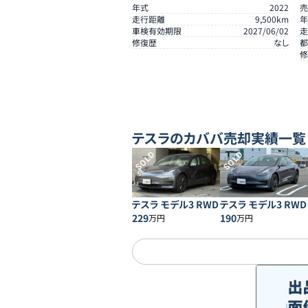
年式
2022
売
走行距離
9,500
km
年
車検有効期限
2027/06/02
走
修復歴
なし
都
修
テスラ
のカババ売却実績一覧
SOLD
SOLD
テスラ モデル3 RWD
テスラ モデル3 RWD
229
190
万円
万円