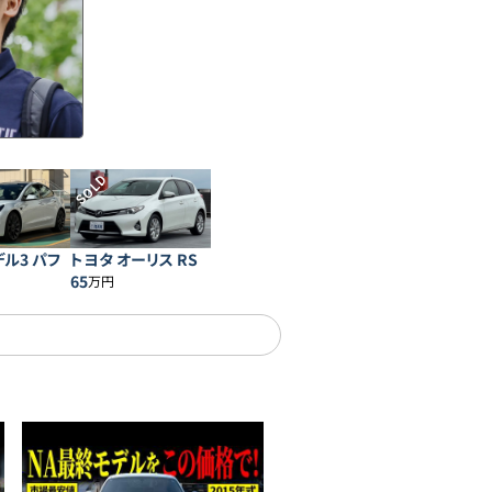
SOLD
デル3 パフ
トヨタ オーリス RS
ス
65
万円