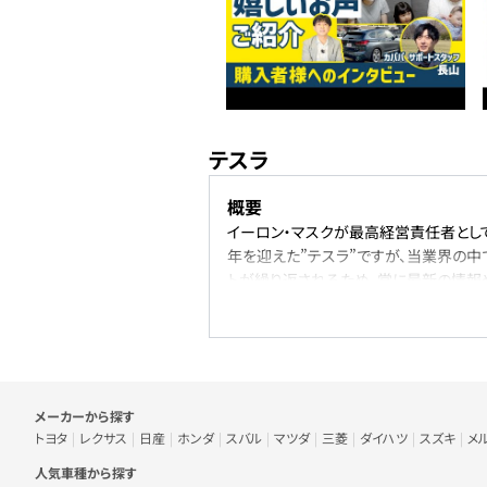
テスラ
概要
イーロン・マスクが最高経営責任者として
年を迎えた”テスラ”ですが、当業界の中
トが繰り返されるため、常に最新の情報
うになってきているため、EVが使いやす
代表車種
代表車種はモデルY。モデルYは2022
種になります。世界でも大人気な当車両は
台数となっております。オプション等も
車のメーカー・人気車種から探す
メーカーから探す
ラインナップ
トヨタ
レクサス
日産
ホンダ
スバル
マツダ
三菱
ダイハツ
スズキ
メ
現在、展開されているラインナップはモデル
人気車種から探す
デルYが展開されており、それぞれ異な