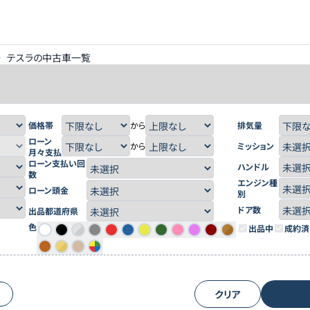
>
テスラの中古車一覧
価格帯
から
排気量
ローン
から
ミッション
月々支払
ローン支払い回
ハンドル
数
エンジン種
ローン頭金
別
ドア数
出品都道府県
色
出品中
成約済
クリア