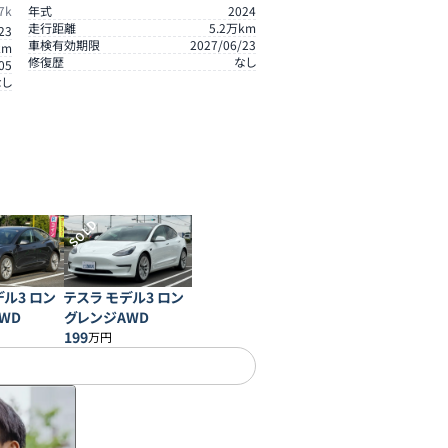
7k
年式
2024
走行距離
5.2
万km
23
車検有効期限
2027/06/23
km
修復歴
なし
05
なし
SOLD
デル3 ロン
テスラ モデル3 ロン
WD
グレンジAWD
199
万円