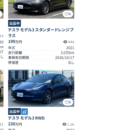
5
4
出品中
テスラ モデル3 スタンダードレンジプ
ラス
74
199
20
万円
444
km
年式
2021
07
走行距離
3.0
万km
なし
車検有効期限
2026/10/17
修復歴
なし
9
出品中
テスラ モデル3 RWD
230
31
万円
1.2k
07
年式
2022