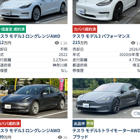
一括査定 成約済
カババ成約済
スラ モデル3 ロングレンジAWD
テスラ モデル3 パフォーマンス
12
215
万円
1.1k
万円
1.
却日
不明
売却日
2026/
式
2022
年式
2020
(
6
年落
行距離
3.2
万km
走行距離
4.7
万
道府県
神奈川県
都道府県
埼玉
復歴
なし
修復歴
OLD
カババ成約済
出品中
スラ モデル3 ロングレンジAWD
テスラ モデルS トライモーターAW
99
プラッド
万円
1k