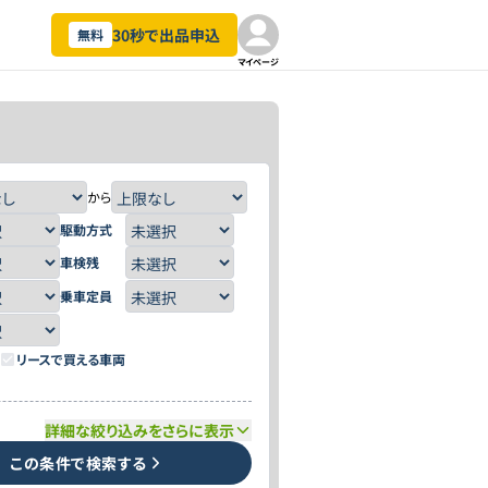
30秒で出品申込
無料
マイページ
から
駆動方式
車検残
乗車定員
リースで買える車両
詳細な絞り込みをさらに表示
この条件で検索する