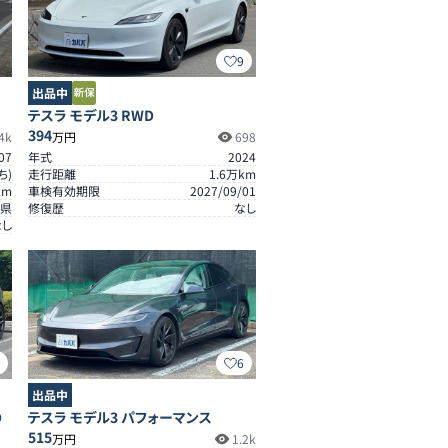
9
出品中
テスラ モデル3 RWD
394
4k
万円
698
07
年式
2024
ち)
走行距離
1.6
万km
km
車検有効期限
2027/09/01
県
修復歴
なし
なし
8
6
出品中
D
テスラ モデル3 パフォーマンス
515
万円
1.2k