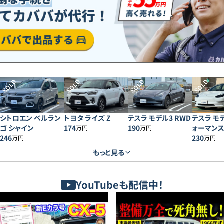
SOLD
SOLD
SOLD
SOLD
シトロエン ベルラン
トヨタ ライズ Z
テスラ モデル3 RWD
テスラ モ
ゴ シャイン
174
190
ォーマン
万円
万円
246
230
万円
万円
もっと見る
YouTubeも配信中！