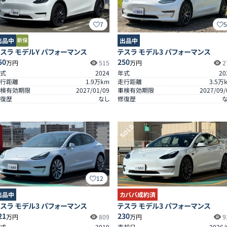
7
出品中
出品中
スラ モデルY パフォーマンス
テスラ モデル3 パフォーマンス
50
250
万円
515
万円
2
式
2024
年式
20
行距離
1.9
万km
走行距離
3.5
万
検有効期限
2027/01/09
車検有効期限
2027/09/
復歴
なし
修復歴
SOLD
12
出品中
カババ成約済
スラ モデル3 パフォーマンス
テスラ モデル3 パフォーマンス
21
230
万円
809
万円
9
式
2019
売却日
2026/