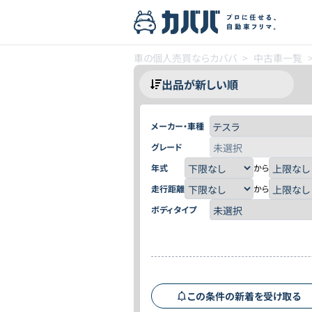
車の個人売買ならカババ
>
中古車一覧
メーカー・車種
グレード
年式
から
走行距離
から
ボディタイプ
この条件の新着を受け取る