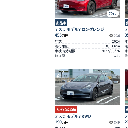
12
出品中
テスラ モデルY ロングレンジ
テ
455
3
万円
236
年式
2024
年
走行距離
8,100
km
走
車検有効期限
2027/08/26
車
修復歴
なし
修
SOLD
カババ成約済
テスラ モデル3 RWD
テ
190
2
万円
849
売却日
2026/08
年