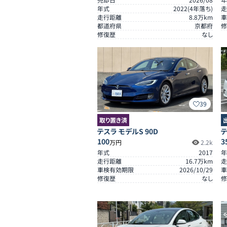
年式
2022
(
4
年落ち)
走
走行距離
8.8
万km
車
都道府県
京都府
修
修復歴
なし
39
取り置き済
テスラ モデルS 90D
テ
100
3
万円
2.2k
年式
2017
年
走行距離
16.7
万km
走
車検有効期限
2026/10/29
車
修復歴
なし
修
S