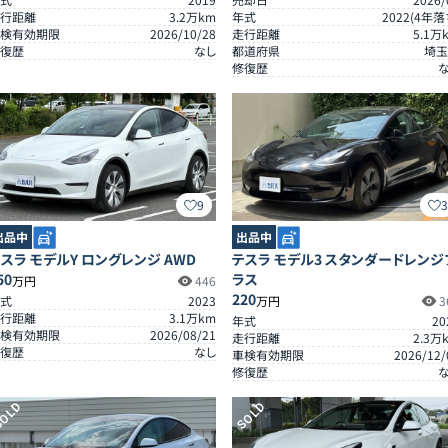
行距離
3.2
万km
年式
2022
(
4
年落
検有効期限
2026/10/28
走行距離
5.1
万
復歴
なし
都道府県
埼玉
修復歴
9
出品中
出品中
スラ モデルY ロングレンジ AWD
テスラ モデル3 スタンダードレンジ
50
ラス
万円
446
220
式
2023
万円
3
行距離
3.1
万km
年式
20
検有効期限
2026/08/21
走行距離
2.3
万
復歴
なし
車検有効期限
2026/12/
修復歴
OLD
SOLD