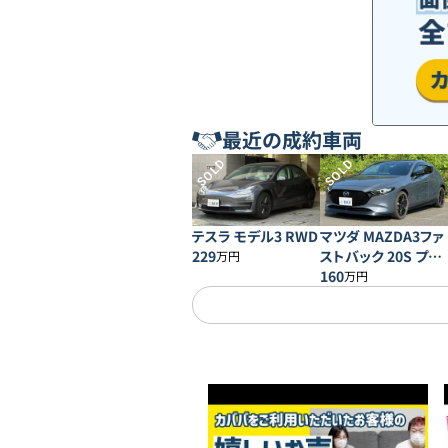
最近の成約車両
SOLD
SOLD
テスラ モデル3 RWD
マツダ MAZDA3ファ
229
ストバック 20S プロ
万円
アクティブ
160
万円