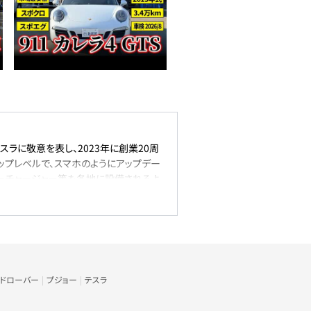
ラに敬意を表し、2023年に創業20周
ップレベルで、スマホのようにアップデー
ーチャージャー等も各地に設備されるよ
スラの中でもトップの人気を誇っている車
0台とEV自動車の中ではダントツの販売
わせた選択が可能なモデルです。
ンドローバー
プジョー
テスラ
とモデル3、SUVタイプにはモデルXとモ
ナップになっています。モデルXに限って