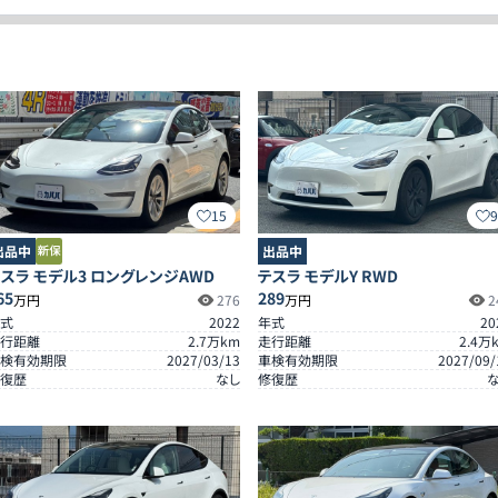
15
出品中
出品中
スラ モデル3 ロングレンジAWD
テスラ モデルY RWD
65
289
万円
276
万円
2
式
2022
年式
20
行距離
2.7
万km
走行距離
2.4
万
検有効期限
2027/03/13
車検有効期限
2027/09/
復歴
なし
修復歴