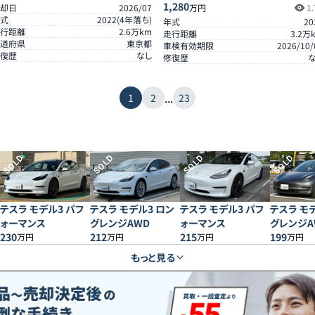
1,280
却日
2026/07
万円
1.
式
2022
(
4
年落ち)
年式
20
行距離
2.6
万km
走行距離
3.2
万
道府県
東京都
車検有効期限
2026/10/
復歴
なし
修復歴
...
1
2
23
SOLD
SOLD
SOLD
SOLD
テスラ モデル3 パフ
テスラ モデル3 ロン
テスラ モデル3 パフ
テスラ モ
ォーマンス
グレンジAWD
ォーマンス
グレンジA
230
212
215
199
万円
万円
万円
万円
もっと見る