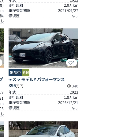
ち)
走行距離
2.0
万km
km
車検有効期限
2027/09/27
県
修復歴
なし
なし
3
3
出品中
プ
テスラ モデルY パフォーマンス
395
万円
340
69
年式
2023
走行距離
1.8
万km
21
車検有効期限
2026/12/21
km
修復歴
なし
06
なし