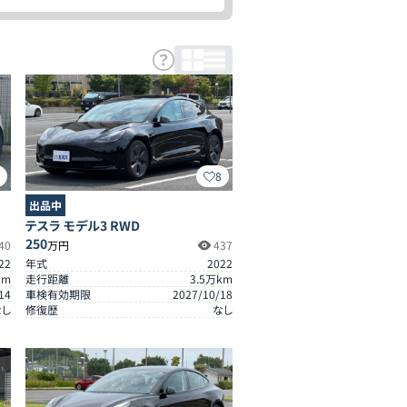
9
8
出品中
テスラ モデル3 RWD
250
40
万円
437
22
年式
2022
km
走行距離
3.5
万km
14
車検有効期限
2027/10/18
なし
修復歴
なし