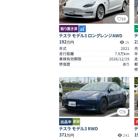
10
取り置き済
テスラ モデル3 ロングレンジAWD
テ
192
2
万円
1k
年式
2021
売
走行距離
7.9
万km
年
車検有効期限
2026/12/19
走
修復歴
あり
都
修
S
3
出品中
テスラ モデル3 RWD
テ
371
1
万円
241