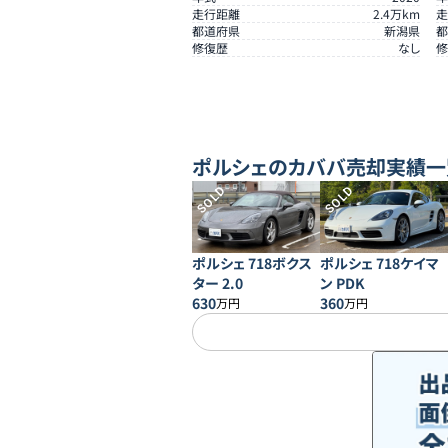
走行距離
2.4
万km
走
都道府県
新潟県
都
修復歴
なし
修
ポルシェ
のカババ売却実績一
SOLD
SOLD
ポルシェ 718ボクス
ポルシェ 718ケイマ
ター 2.0
ン PDK
630
360
万円
万円