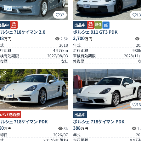
37
1
出品中
出品中
ルシェ 718ケイマン 2.0
ポルシェ 911 GT3 PDK
38
3,700
万円
2.5k
万円
式
2018
年式
20
行距離
4.9
万km
走行距離
930
検有効期限
2027/08/03
車検有効期限
2028/11/
復歴
なし
修復歴
OLD
1
カババ成約済
出品中
ルシェ 718ケイマン PDK
ポルシェ 718ケイマン PDK
60
388
万円
3k
万円
1.
却日
2026/07
年式
20
式
2017
(
9
年落ち)
走行距離
9.9
万