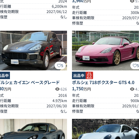
3,960
式
2024
万円
9.
行距離
6,200
km
年式
20
検有効期限
2027/06/12
走行距離
300
復歴
なし
車検有効期限
2029/07/
修復歴
5
出品中
出品中
ルシェ カイエン ベースグレード
ポルシェ 718ボクスター GTS 4.0
30
1,750
万円
626
万円
4.
式
2016
年式
20
行距離
4.9
万km
走行距離
900
検有効期限
2027/06/30
車検有効期限
2029/01/
復歴
なし
修復歴