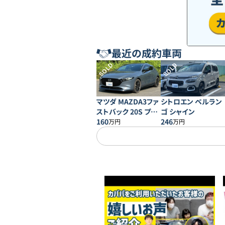
最近の成約車両
SOLD
SOLD
マツダ MAZDA3ファ
シトロエン ベルラン
ストバック 20S プロ
ゴ シャイン
アクティブ
160
246
万円
万円