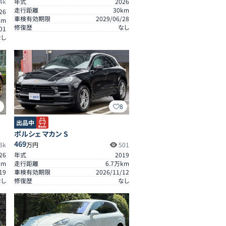
4k
年式
2026
走行距離
30
km
26
車検有効期限
2029/06/28
km
修復歴
なし
01
なし
5
8
出品中
ポルシェ マカン S
469
3k
万円
501
26
年式
2019
km
走行距離
6.7
万km
19
車検有効期限
2026/11/12
なし
修復歴
なし