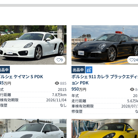
9
2
出品中
出品中
ルシェ ケイマン S PDK
ポルシェ 911 カレラ ブラックエディ
45
ョン PDK
万円
885
950
式
2015
万円
8
行距離
7.8
万km
年式
20
検有効期限
2026/11/04
走行距離
5.6
万
復歴
なし
車検有効期限
2028/07/
修復歴