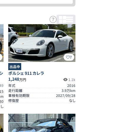
4
7
出品中
シ
ポルシェ 911 カレラ
1,248
万円
1.1k
49
年式
2016
走行距離
3.9
万km
15
車検有効期限
2027/09/28
km
修復歴
なし
30
なし