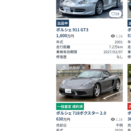
19
出品中
ポルシェ 911 GT3
ポ
1,600
5
万円
1.1k
年式
2001
年
走行距離
7.2
万km
走
車検有効期限
2027/02/07
車
修復歴
なし
修
SOLD
S
一括査定 成約済
ポルシェ 718ボクスター 2.0
ポ
630
3
万円
1.1k
売却日
不明
売
年式
2020
年