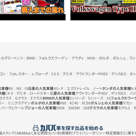
ルセデス・ベンツ
BMW
フォルクスワーゲン
アウディ
MINI
ボルボ
ポルシェ
ラ
ゴン
フォレスター
レヴォーグ
CX-5
デミオ
アウトランダーPHEV
デリカD:5
タン
気車種
RX
NX
IS
日産の人気車種
セレナ
エクストレイル
ノート
ホンダの人気車種
N-
車種
CX-5
デミオ
ロードスター
三菱の人気車種
アウトランダーPHEV
デリカD:5
パジ
Sクラス
Gクラス
Eクラス
BMWの人気車種
3シリーズ
5シリーズ
X3
フォルクスワー
バー
ミニクラブマン
ボルボの人気車種
V60
XC40
XC90
ポルシェの人気車種
マカン
ーバーヴェラール
プジョーの人気車種
5008
308SW
208
テスラの人気車種
モデル3
車を探す
出品を始める
メディアCABABA
よくある質問
カババ利用規約
プライバシーポリシー
特定商取引に関す