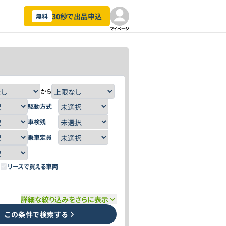
30秒で出品申込
無料
マイページ
から
駆動方式
車検残
乗車定員
リースで買える車両
詳細な絞り込みをさらに表示
この条件で検索する