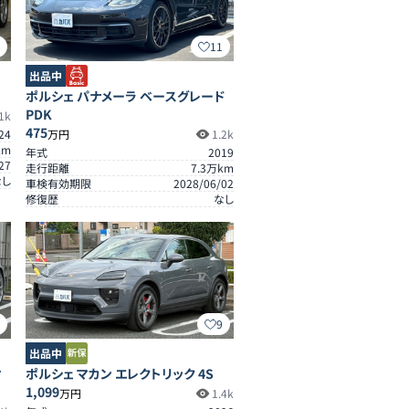
8
11
出品中
ポルシェ パナメーラ ベースグレード
PDK
1k
475
24
万円
1.2k
km
年式
2019
27
走行距離
7.3
万km
なし
車検有効期限
2028/06/02
修復歴
なし
4
9
出品中
ケ
ポルシェ マカン エレクトリック 4S
1,099
万円
1.4k