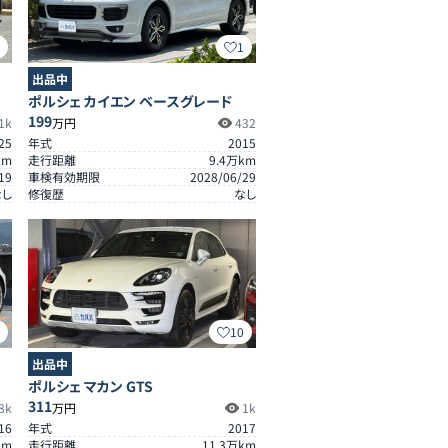
3
1
出品中
ポルシェ カイエン ベースグレード
199
1k
万円
432
25
年式
2015
km
走行距離
9.4
万km
19
車検有効期限
2028/06/29
なし
修復歴
なし
3
10
出品中
ポルシェ マカン GTS
311
8k
万円
1k
16
年式
2017
km
走行距離
11.3
万km