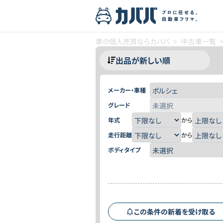
車の個人売買ならカババ
>
中古車一覧
メーカー・車種
グレード
年式
から
走行距離
から
ボディタイプ
この条件の新着を受け取る