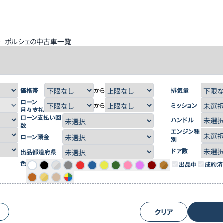
>
ポルシェの中古車一覧
価格帯
から
排気量
ローン
から
ミッション
月々支払
ローン支払い回
ハンドル
数
エンジン種
ローン頭金
別
ドア数
出品都道府県
色
出品中
成約済
クリア