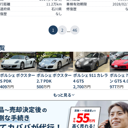
行距離
11.2
万km
車検有効期限
2028/02/
道府県
石川県
修復歴
復歴
なし
...
1
2
46
覧
SOLD
SOLD
SOLD
SOLD
ポルシェ ボクスター
ポルシェ ボクスター
ポルシェ 911 カレラ
ポルシェ 
S PDK
2.7 PDK
4 GTS
ン GTS 4.
409
500
2,700
977
万円
万円
万円
万円
もっと見る