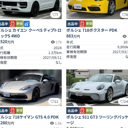
7
出品中
出品中
ルシェ カイエン クーペS ティプトロ
ポルシェ 718ボクスター PDK
ックS 4WD
883
万円
,520
万円
178
年式
20
走行距離
9,900
式
2024
車検有効期限
2027/03/
行距離
1.3
万km
修復歴
検有効期限
2027/09/11
復歴
なし
12
2
出品中
出品中
ルシェ 718ケイマン GTS 4.0 PDK
ポルシェ 911 GT3 ツーリングパッ
,280
ージ
万円
1.5k