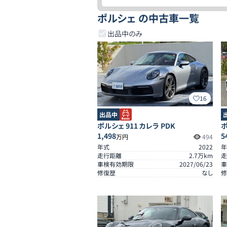
ポルシェ の中古車一覧
出品中のみ
16
出品中
ポルシェ 911 カレラ PDK
ポ
1,498
5
万円
494
年式
2022
年
走行距離
2.7
万km
走
車検有効期限
2027/06/23
車
修復歴
なし
修