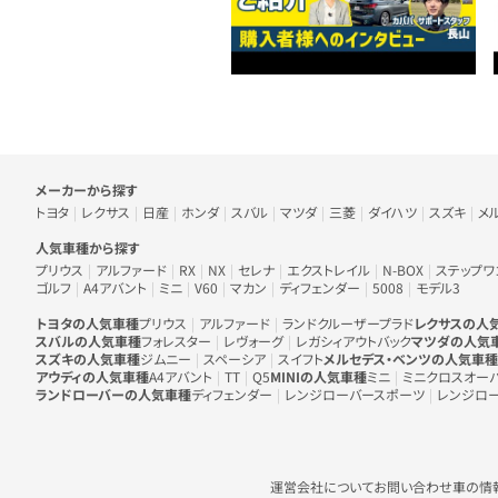
車のメーカー・人気車種から探す
メーカーから探す
トヨタ
レクサス
日産
ホンダ
スバル
マツダ
三菱
ダイハツ
スズキ
メ
人気車種から探す
プリウス
アルファード
RX
NX
セレナ
エクストレイル
N-BOX
ステップワ
ゴルフ
A4アバント
ミニ
V60
マカン
ディフェンダー
5008
モデル3
トヨタの人気車種
プリウス
アルファード
ランドクルーザープラド
レクサスの人
スバルの人気車種
フォレスター
レヴォーグ
レガシィアウトバック
マツダの人気
スズキの人気車種
ジムニー
スペーシア
スイフト
メルセデス・ベンツの人気車種
アウディの人気車種
A4アバント
TT
Q5
MINIの人気車種
ミニ
ミニクロスオー
ランドローバーの人気車種
ディフェンダー
レンジローバースポーツ
レンジロ
運営会社について
お問い合わせ
車の情報