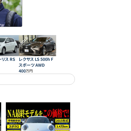
SOLD
リス RS
レクサス LS 500h F
スポーツ AWD
400
万円