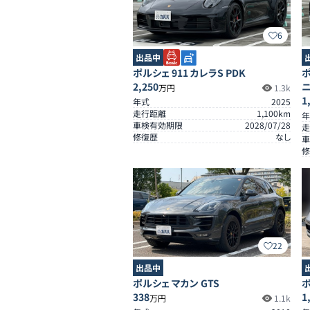
6
出品中
ポルシェ 911 カレラS PDK
ポ
2,250
ニ
万円
1.3k
1
年式
2025
走行距離
1,100
km
年
車検有効期限
2028/07/28
走
修復歴
なし
車
修
22
出品中
ポルシェ マカン GTS
ポ
338
1
万円
1.1k