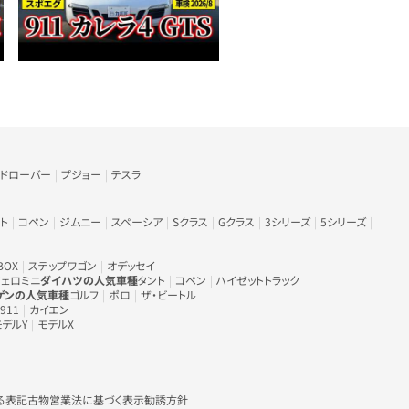
ンドローバー
プジョー
テスラ
ト
コペン
ジムニー
スペーシア
Sクラス
Gクラス
3シリーズ
5シリーズ
BOX
ステップワゴン
オデッセイ
ェロミニ
ダイハツの人気車種
タント
コペン
ハイゼットトラック
ゲンの人気車種
ゴルフ
ポロ
ザ・ビートル
911
カイエン
モデルY
モデルX
る表記
古物営業法に基づく表示
勧誘方針