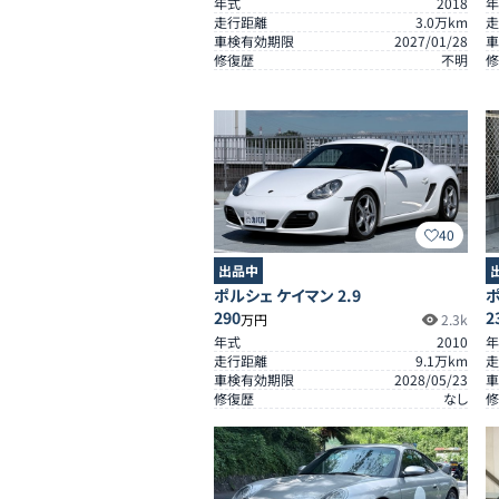
年式
2018
年
走行距離
3.0
万km
走
車検有効期限
2027/01/28
車
修復歴
不明
修
40
出品中
ポルシェ ケイマン 2.9
ポ
290
2
万円
2.3k
年式
2010
年
走行距離
9.1
万km
走
車検有効期限
2028/05/23
車
修復歴
なし
修