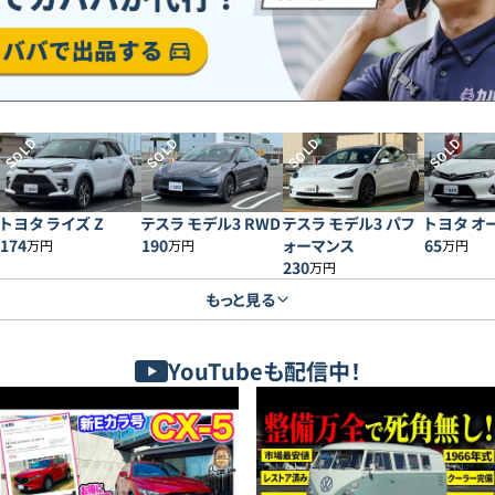
SOLD
SOLD
SOLD
SOLD
トヨタ ライズ Z
テスラ モデル3 RWD
テスラ モデル3 パフ
トヨタ オー
174
190
ォーマンス
65
万円
万円
万円
230
万円
もっと見る
YouTubeも配信中！