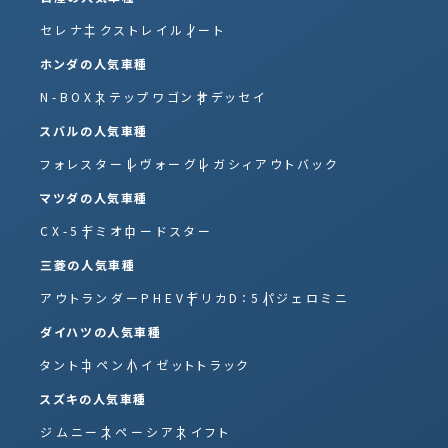
セレナ
エクストレイル
ノート
ホンダの人気車種
N-BOX
ステップワゴン
オデッセイ
スバルの人気車種
フォレスター
レヴォーグ
レガシィアウトバック
マツダの人気車種
CX-5
デミオ
ロードスター
三菱の人気車種
アウトランダーPHEV
デリカD：5
パジェロミニ
ダイハツの人気車種
タント
コペン
ハイゼットトラック
スズキの人気車種
ジムニー
スペーシア
スイフト