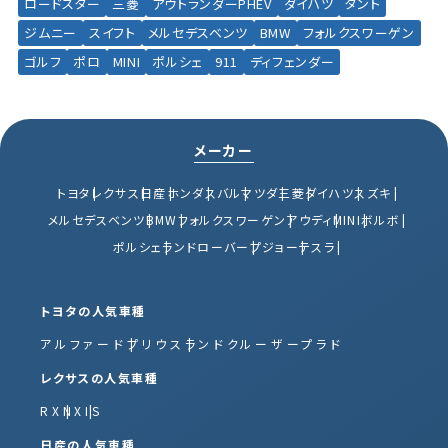
ロードスター
三菱
アウトランダーPHEV
ダイハツ
タント
ジムニー
スイフト
メルセデスベンツ
BMW
フォルクスワーゲン
ゴルフ
ポロ
MINI
ポルシェ
911
ディフェンダー
メーカー
トヨタ
レクサス
日産
ホンダ
スバル
マツダ
三菱
ダイハツ
スズキ
メルセデスベンツ
BMW
フォルクスワーゲン
アウディ
MINI
ボルボ
ポルシェ
ランドローバー
プジョー
テスラ
トヨタの人気車種
アルファード
プリウス
ランドクルーザープラド
レクサスの人気車種
RX
NX
IS
日産の人気車種