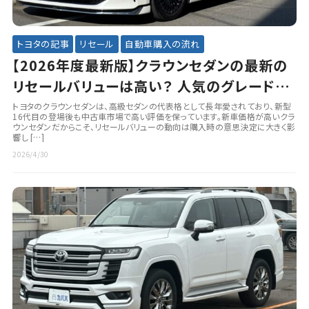
トヨタの記事
リセール
自動車購入の流れ
【2026年度最新版】クラウンセダンの最新の
リセールバリューは高い？ 人気のグレードや
オプションも徹底解説
トヨタのクラウンセダンは、高級セダンの代表格として長年愛されており、新型
16代目の登場後も中古車市場で高い評価を保っています。新車価格が高いクラ
ウンセダンだからこそ、リセールバリューの動向は購入時の意思決定に大きく影
響し […]
2026/4/30