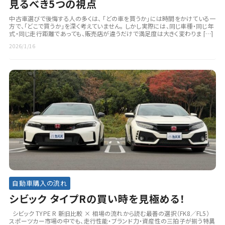
見るべき5つの視点
中古車選びで後悔する人の多くは、 「どの車を買うか」には時間をかけている一
方で、「どこで買うか」を深く考えていません。 しかし実際には、同じ車種・同じ年
式・同じ走行距離であっても、販売店が違うだけで満足度は大きく変わりま […]
2026/1/16
自動車購入の流れ
シビック タイプRの買い時を見極める！
シビック TYPE R 新旧比較 × 相場の流れから読む最善の選択（FK8／FL5）
スポーツカー市場の中でも、走行性能・ブランド力・資産性の三拍子が揃う特異