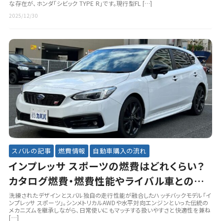
な存在が、ホンダ「シビック TYPE R」です。現行型FL […]
2025/12/30
スバルの記事
燃費情報
自動車購入の流れ
インプレッサ スポーツの燃費はどれくらい？
カタログ燃費・燃費性能やライバル車との比
較を紹介
洗練されたデザインとスバル独自の走行性能が融合したハッチバックモデル「イ
ンプレッサ スポーツ」。シンメトリカルAWDや水平対向エンジンといった伝統の
メカニズムを継承しながら、日常使いにもマッチする扱いやすさと快適性を兼ね
[…]