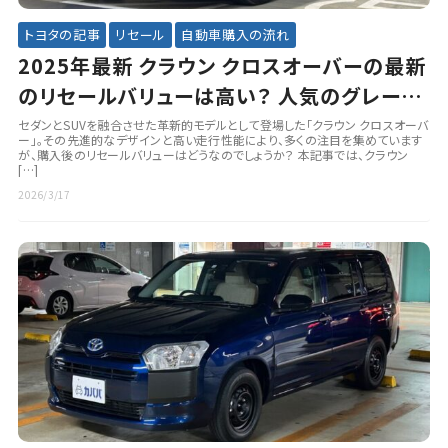
トヨタの記事
リセール
自動車購入の流れ
2025年最新 クラウン クロスオーバーの最新
のリセールバリューは高い？ 人気のグレード
やオプションも徹底解説
セダンとSUVを融合させた革新的モデルとして登場した「クラウン クロスオーバ
ー」。その先進的なデザインと高い走行性能により、多くの注目を集めています
が、購入後のリセールバリューはどうなのでしょうか？ 本記事では、クラウン
[…]
2026/3/17