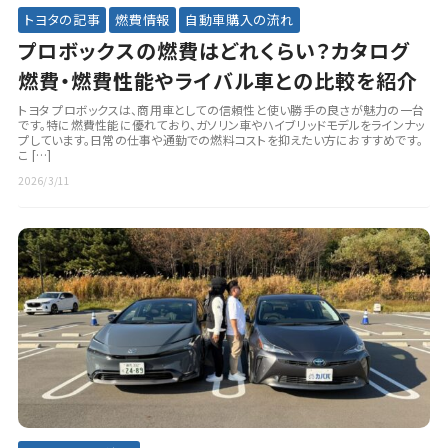
トヨタの記事
燃費情報
自動車購入の流れ
プロボックスの燃費はどれくらい？カタログ
燃費・燃費性能やライバル車との比較を紹介
トヨタ プロボックスは、商用車としての信頼性と使い勝手の良さが魅力の一台
です。特に燃費性能に優れており、ガソリン車やハイブリッドモデルをラインナッ
プしています。日常の仕事や通勤での燃料コストを抑えたい方におすすめです。
こ […]
2026/3/11