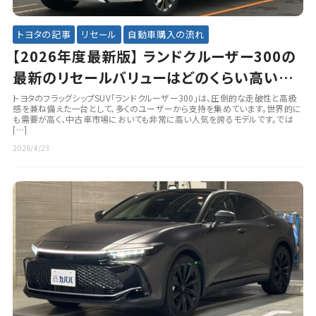
トヨタの記事
リセール
自動車購入の流れ
【2026年度最新版】 ランドクルーザー300の
最新のリセールバリューはどのくらい高い？
人気のグレードやオプションも徹底解説
トヨタのフラッグシップSUV「ランドクルーザー300」は、圧倒的な走破性と高級
感を兼ね備えた一台として、多くのユーザーから支持を集めています。世界的に
も需要が高く、中古車市場においても非常に高い人気を誇るモデルです。では
[…]
2026/4/23