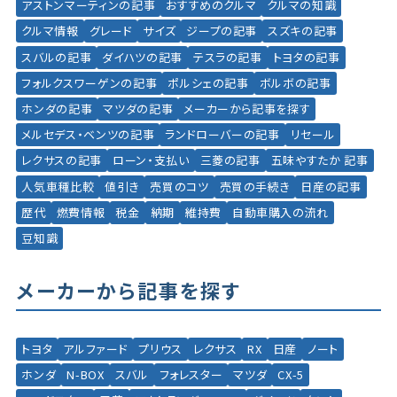
アストンマーティンの記事
おすすめのクルマ
クルマの知識
クルマ情報
グレード
サイズ
ジープの記事
スズキの記事
スバルの記事
ダイハツの記事
テスラの記事
トヨタの記事
フォルクスワーゲンの記事
ポルシェの記事
ボルボの記事
ホンダの記事
マツダの記事
メーカーから記事を探す
メルセデス・ベンツの記事
ランドローバーの記事
リセール
レクサスの記事
ローン・支払い
三菱の記事
五味やすたか 記事
人気車種比較
値引き
売買のコツ
売買の手続き
日産の記事
歴代
燃費情報
税金
納期
維持費
自動車購入の流れ
豆知識
メーカーから記事を探す
トヨタ
アルファード
プリウス
レクサス
RX
日産
ノート
ホンダ
N-BOX
スバル
フォレスター
マツダ
CX-5