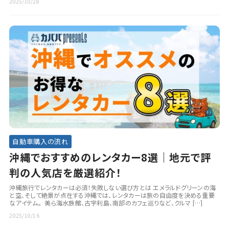
2025/10/28
自動車購入の流れ
沖縄でおすすめのレンタカー8選｜地元で評
判の人気店を厳選紹介！
沖縄旅行でレンタカーは必須！失敗しない選び方とは エメラルドグリーンの海
と空、そして絶景が点在する沖縄では、レンタカーは旅の自由度を決める重要
なアイテム。 美ら海水族館、古宇利島、南部のカフェ巡りなど、クルマ […]
2025/10/16