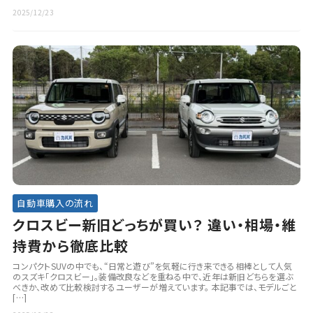
2025/12/23
自動車購入の流れ
クロスビー新旧どっちが買い？ 違い・相場・維
持費から徹底比較
コンパクトSUVの中でも、“日常と遊び”を気軽に行き来できる相棒として人気
のスズキ「クロスビー」。装備改良などを重ねる中で、近年は新旧どちらを選ぶ
べきか、改めて比較検討するユーザーが増えています。 本記事では、モデルごと
[…]