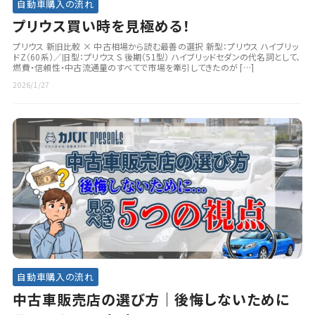
自動車購入の流れ
プリウス買い時を見極める！
プリウス 新旧比較 × 中古相場から読む最善の選択 新型：プリウス ハイブリッ
ドZ（60系）／旧型：プリウス S 後期（51型） ハイブリッドセダンの代名詞として、
燃費・信頼性・中古流通量のすべてで市場を牽引してきたのが […]
2026/1/27
自動車購入の流れ
中古車販売店の選び方｜後悔しないために