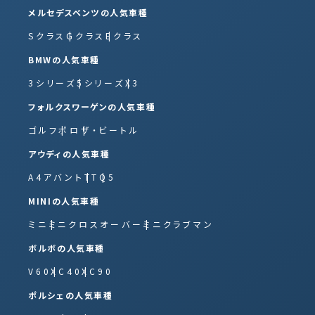
メルセデスベンツの人気車種
Sクラス
Gクラス
Eクラス
BMWの人気車種
3シリーズ
5シリーズ
X3
フォルクスワーゲンの人気車種
ゴルフ
ポロ
ザ・ビートル
アウディの人気車種
A4アバント
TT
Q5
MINIの人気車種
ミニ
ミニクロスオーバー
ミニクラブマン
ボルボの人気車種
V60
XC40
XC90
ポルシェの人気車種