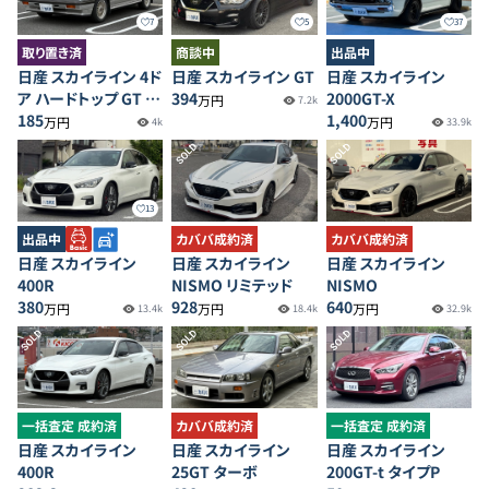
7
5
37
取り置き済
商談中
出品中
日産 スカイライン 4ド
日産 スカイライン GT
日産 スカイライン
ア ハードトップ GT エ
394
2000GT-X
万円
7.2k
クセルツインカム24V
185
1,400
万円
万円
4k
33.9k
SOLD
SOLD
13
カババ成約済
出品中
カババ成約済
日産 スカイライン
日産 スカイライン
日産 スカイライン
NISMO リミテッド
400R
NISMO
928
380
640
万円
万円
万円
18.4k
13.4k
32.9k
SOLD
SOLD
SOLD
一括査定 成約済
カババ成約済
一括査定 成約済
日産 スカイライン
日産 スカイライン
日産 スカイライン
400R
25GT ターボ
200GT-t タイプP