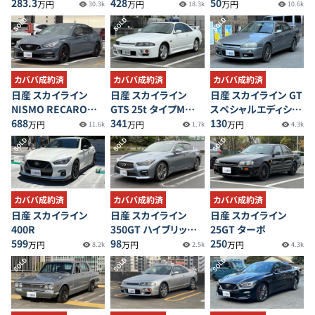
283.3
428
50
万円
万円
万円
30.3k
18.3k
10.6k
SOLD
SOLD
SOLD
カババ成約済
カババ成約済
カババ成約済
日産 スカイライン
日産 スカイライン
日産 スカイライン GT
NISMO RECAROシ
GTS 25t タイプM
スペシャルエディショ
ート＋カーボン製フィ
688
40th anniversary
341
ン
130
万円
万円
万円
11.6k
1.7k
4.3k
ニッシャー装着車
SOLD
SOLD
SOLD
カババ成約済
カババ成約済
カババ成約済
日産 スカイライン
日産 スカイライン
日産 スカイライン
400R
350GT ハイブリッド
25GT ターボ
599
タイプSP
98
250
万円
万円
万円
8.2k
2.5k
4.3k
SOLD
SOLD
SOLD