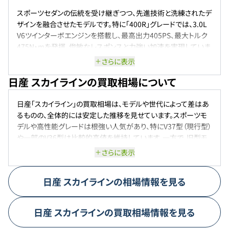
スポーツセダンの伝統を受け継ぎつつ、先進技術と洗練されたデ
ザインを融合させたモデルです。特に「400R」グレードでは、3.0L
V6ツインターボエンジンを搭載し、最高出力405PS、最大トルク
475N・mを発揮。俊敏なレスポンスと力強い加速を実現していま
す外観は、シャープなラインと高品質な塗装技術により、陰影が
さらに表示
際立つ硬質な印象を与えます。走行性能では、ダイレクトアダプ
日産 スカイラインの買取相場について
ティブステアリングを採用し、滑らかで正確なハンドリングを提
供。さらに、全方位運転支援システムを全グレードに標準装備し、
安全性も高めています 。
日産「スカイライン」の買取相場は、モデルや世代によって差はあ
るものの、全体的には安定した推移を見せています。スポーツモ
デルや高性能グレードは根強い人気があり、特にV37型（現行型）
や一部のV36型は比較的高値を維持しています。一方で、旧型モ
デルや装備の少ないベーシックグレードは相場がやや下がる傾
さらに表示
向にありますが、日産ブランドの信頼性とスカイラインの知名度
から大きな価格崩れは起きにくい状況です。生産終了モデルも一
日産
スカイライン
の相場情報を見る
定の需要があり、特にターボやハイブリッド仕様は査定で評価さ
れやすいです。ただし、走行距離や車両状態によって査定額に差
が出るため、メンテナンス状況は重要なポイントとなります。総じ
日産
スカイライン
の買取相場情報を見る
て、スカイラインは「高値が付きやすい車」とは言い切れないもの
の、条件次第で堅実なリセールバリューを保っているモデルと言