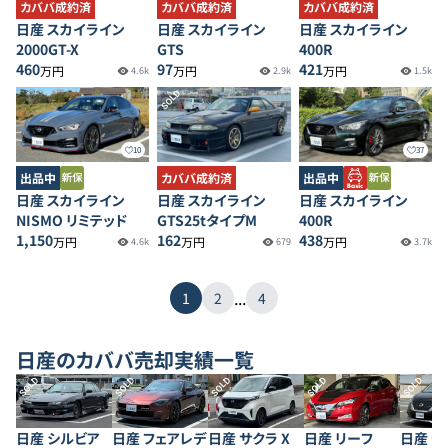
カババ成約済
カババ成約済
カババ成約済
日産 スカイライン
日産 スカイライン
日産 スカイライン
2000GT-X
GTS
400R
460
97
421
万円
万円
万円
4.6k
2.9k
1.5k
SOLD
10
37
出品中
カババ成約済
出品中
日産 スカイライン
日産 スカイライン
日産 スカイライン
NISMO リミテッド
GTS25tタイプM
400R
1,150
162
438
万円
万円
万円
4.6k
679
3.7k
...
1
2
4
日産
のカババ売却実績一覧
SOLD
SOLD
SOLD
SOLD
SOLD
日産 シルビア
日産 フェアレデ
日産 サクラ X
日産 リーフ
日産 セ