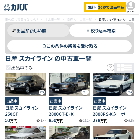
無料
30秒で出品申込
マイページ
車の個人売買ならカババ
>
中古車一覧
>
日産の中古車一覧
>
日産 スカイラインの中古車一
絞り込み検索
この条件の新着を受け取る
日産 スカイライン の中古車一覧
出品中のみ
4
11
4
出品中
出品中
出品中
日産 スカイライン
日産 スカイライン
日産 スカイライン
250GT
2000GT-E・X
2000RS-Xターボ
50
850
278
万円
万円
万円
1.4k
15.1k
9.9k