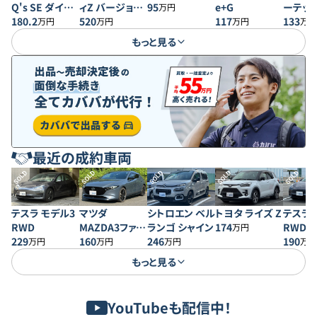
Q's SE ダイヤ
ィZ バージョン
95
e+G
ーテック
万円
セレクションII
180.2
ST
520
117
ティパ
133
万円
万円
万円
万円
もっと見る
最近の成約車両
SOLD
SOLD
SOLD
SOLD
SOLD
テスラ モデル3
マツダ
シトロエン ベル
トヨタ ライズ Z
テスラ 
RWD
MAZDA3ファス
ランゴ シャイン
174
RWD
万円
229
トバック 20S プ
160
246
190
万円
万円
万円
万円
ロアクティブ
もっと見る
YouTubeも配信中！