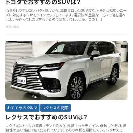
トヨタでおすすめのSUVは？
街乗りしやすいコンパクトSUVから、本格クロカンSUVまで、トヨタは幅広いニー
ズに対応するSUVをラインナップしています。選択肢が豊富な一方で、何を選べ
ばよいか迷ってしまう方もいるのではないでしょうか。 この […]
2024/8/5
おすすめのクルマ
レクサスの記事
レクサスでおすすめのSUVは？
レクサスはトヨタの高級ブランドであり、洗練されたデザイン、卓越した技術、信
頼性の高い性能で広く知られています。多くの車種を展開しているレクサスに