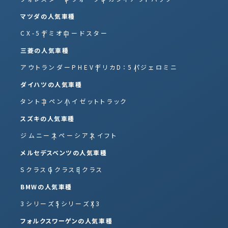
マツダの人気車種
CX-5
デミオ
ロードスター
三菱の人気車種
アウトランダーPHEV
デリカD：5
パジェロミニ
ダイハツの人気車種
タント
コペン
ハイゼットトラック
スズキの人気車種
ジムニー
スペーシア
スイフト
メルセデスベンツの人気車種
Sクラス
Gクラス
Eクラス
BMWの人気車種
3シリーズ
5シリーズ
X3
フォルクスワーゲンの人気車種