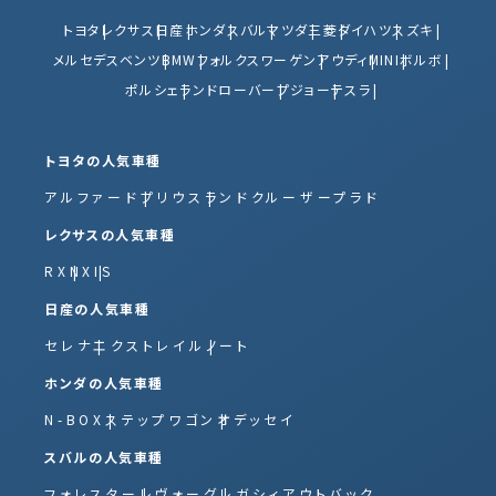
トヨタ
レクサス
日産
ホンダ
スバル
マツダ
三菱
ダイハツ
スズキ
メルセデスベンツ
BMW
フォルクスワーゲン
アウディ
MINI
ボルボ
ポルシェ
ランドローバー
プジョー
テスラ
トヨタの人気車種
アルファード
プリウス
ランドクルーザープラド
レクサスの人気車種
RX
NX
IS
日産の人気車種
セレナ
エクストレイル
ノート
ホンダの人気車種
N-BOX
ステップワゴン
オデッセイ
スバルの人気車種
フォレスター
レヴォーグ
レガシィアウトバック