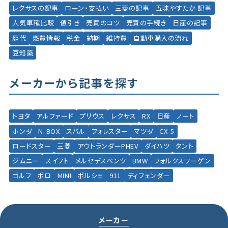
レクサスの記事
ローン・支払い
三菱の記事
五味やすたか 記事
人気車種比較
値引き
売買のコツ
売買の手続き
日産の記事
歴代
燃費情報
税金
納期
維持費
自動車購入の流れ
豆知識
メーカーから記事を探す
トヨタ
アルファード
プリウス
レクサス
RX
日産
ノート
ホンダ
N-BOX
スバル
フォレスター
マツダ
CX-5
ロードスター
三菱
アウトランダーPHEV
ダイハツ
タント
ジムニー
スイフト
メルセデスベンツ
BMW
フォルクスワーゲン
ゴルフ
ポロ
MINI
ポルシェ
911
ディフェンダー
メーカー