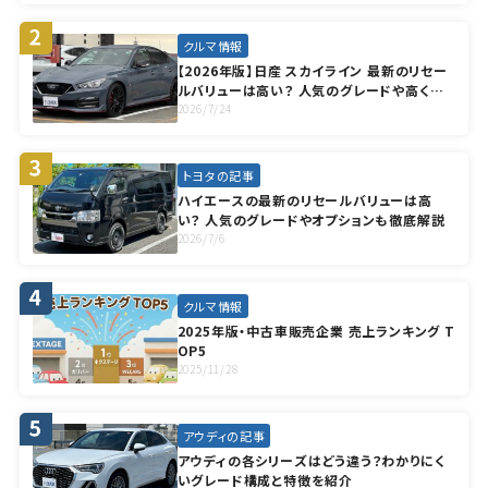
クルマ情報
【2026年版】日産 スカイライン 最新のリセー
ルバリューは高い？ 人気のグレードや高く売
却する方法も徹底解説
2026/7/24
トヨタの記事
ハイエースの最新のリセールバリューは高
い？ 人気のグレードやオプションも徹底解説
2026/7/6
クルマ情報
2025年版・中古車販売企業 売上ランキング T
OP5
2025/11/28
アウディの記事
アウディの各シリーズはどう違う？わかりにく
いグレード構成と特徴を紹介