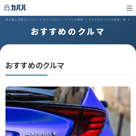
車の個人売買ならカババ
>
カババマガジン
>
クルマ情報
>
おすすめのクルマの記事一覧
>
2ペ
おすすめのクルマ
おすすめのクルマ