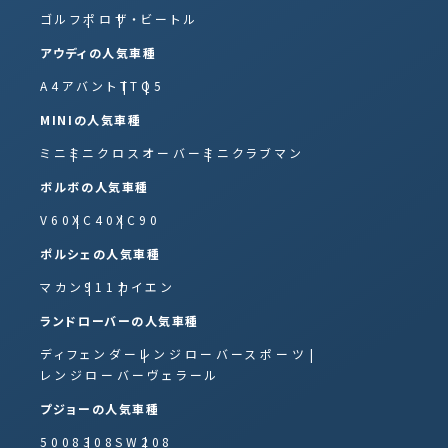
ゴルフ
ポロ
ザ・ビートル
アウディの人気車種
A4アバント
TT
Q5
MINIの人気車種
ミニ
ミニクロスオーバー
ミニクラブマン
ボルボの人気車種
V60
XC40
XC90
ポルシェの人気車種
マカン
911
カイエン
ランドローバーの人気車種
ディフェンダー
レンジローバースポーツ
レンジローバーヴェラール
プジョーの人気車種
5008
308SW
208