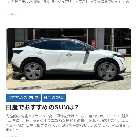
は、SUVモデルの種類も多く、ラグジュアリーと実用性を兼ね備えています。この
[…]
2024/7/9
おすすめのクルマ
日産の記事
日産でおすすめのSUVは？
先進的な性能とデザインで高い評価を受けている日産のSUV。1933年に創業
した日産は、長い歴史の中で革新的な技術と信頼性を追求し続けてきました。
本記事では、日産で販売されているSUVの中からおすすめのモデルをご紹介し
ます […]