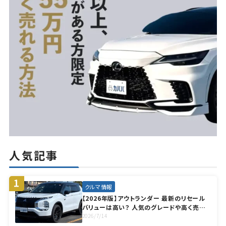
ー
シ
ョ
ン
人気記事
クルマ情報
【2026年版】アウトランダー 最新のリセール
バリューは高い？ 人気のグレードや高く売却
する方法も徹底解説
2026/7/14