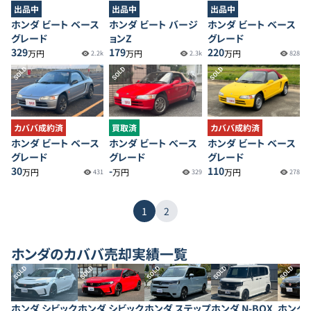
出品中
出品中
出品中
ホンダ ビート ベース
ホンダ ビート バージ
ホンダ ビート ベース
グレード
ョンZ
グレード
329
179
220
万円
万円
万円
2.2k
2.3k
828
SOLD
SOLD
SOLD
カババ成約済
買取済
カババ成約済
ホンダ ビート ベース
ホンダ ビート べース
ホンダ ビート ベース
グレード
グレード
グレード
30
-
110
万円
万円
万円
431
329
278
1
2
ホンダ
のカババ売却実績一覧
SOLD
SOLD
SOLD
SOLD
SOLD
ホンダ シビック
ホンダ シビック
ホンダ ステップ
ホンダ N-BOX
ホンダ 