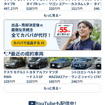
タイプR
タイプR レーシ
ワゴン エアー
カスタム Lター
タイプR
497.2
ングブラックパ
528
EX 4WD
320
ボ スタイル＋
151
ングブ
546.7
万円
万円
万円
万円
ッケージ
ブラック
ッケー
もっと見る
最近の成約車両
SOLD
SOLD
SOLD
SOLD
SOLD
テスラ モデル3
トヨタ アルファ
マツダ
シトロエン ベル
トヨタ 
RWD
ード 3.5 GF
MAZDA3ファス
ランゴ シャイン
174
万円
229
210
トバック 20S プ
160
246
万円
万円
万円
万円
ロアクティブ
もっと見る
YouTubeも配信中！