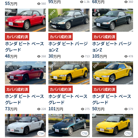
95
68
万円
万円
1.3k
360
55
万円
560
SOLD
SOLD
SOLD
カババ成約済
カババ成約済
カババ成約済
ホンダ ビート ベース
ホンダ ビート バージ
ホンダ ビート バージ
グレード
ョンZ
ョンZ
48
30
105
万円
万円
万円
268
713
478
SOLD
SOLD
SOLD
カババ成約済
カババ成約済
カババ成約済
ホンダ ビート ベース
ホンダ ビート ベース
ホンダ ビート ベース
グレード
グレード
グレード
73
101
50
万円
万円
万円
228
275
579
14
22
12