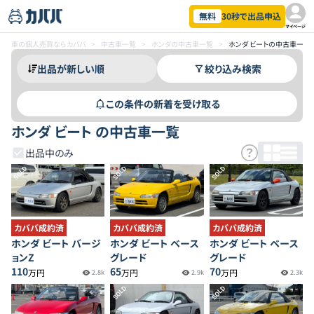
無料
30秒で出品申込
マイページ
車の個人売買ならカババ
>
中古車一覧
>
ホンダの中古車一覧
>
ホンダ ビートの中古車一覧
絞り込み検索
この条件の新着を受け取る
ホンダ ビート の中古車一覧
出品中のみ
SOLD
SOLD
SOLD
カババ成約済
カババ成約済
カババ成約済
ホンダ ビート バージ
ホンダ ビート ベース
ホンダ ビート ベース
ョンZ
グレード
グレード
110
65
70
万円
万円
万円
2.8k
2.9k
2.3k
SOLD
SOLD