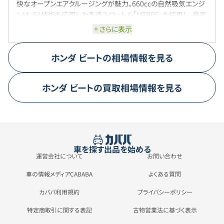
快なオープンエアクルージングが魅力。660ccの自然吸気エンジ
ンは、F1技術を応用した多連スロットル「MTREC」を採用し、最高
出力64PSを発揮。5速マニュアルトランスミッションと相まって、軽
さらに表示
快な走りを実現しています。
ホンダ
ビート
の相場情報を見る
ホンダ
ビート
の買取相場情報を見る
車を探す
出品を始める
運営会社について
お問い合わせ
車の情報メディアCABABA
よくある質問
カババ利用規約
プライバシーポリシー
特定商取引に関する表記
古物営業法に基づく表示