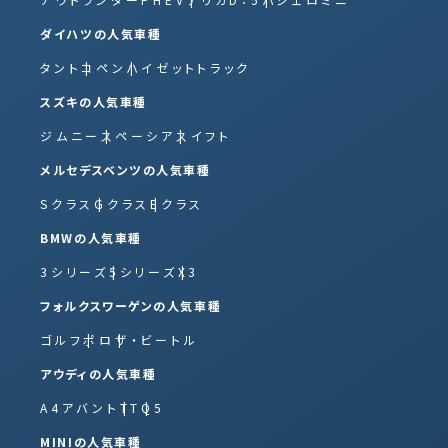
ダイハツの人気車種
タント
コペン
ハイゼットトラック
スズキの人気車種
ジムニー
スペーシア
スイフト
メルセデスベンツの人気車種
Sクラス
Gクラス
Eクラス
BMWの人気車種
3シリーズ
5シリーズ
X3
フォルクスワーゲンの人気車種
ゴルフ
ポロ
ザ・ビートル
アウディの人気車種
A4アバント
TT
Q5
MINIの人気車種