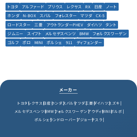
トヨタ
アルファード
プリウス
レクサス
RX
日産
ノート
ホンダ
N-BOX
スバル
フォレスター
マツダ
CX-5
ロードスター
三菱
アウトランダーPHEV
ダイハツ
タント
ジムニー
スイフト
メルセデスベンツ
BMW
フォルクスワーゲン
ゴルフ
ポロ
MINI
ポルシェ
911
ディフェンダー
メーカー
トヨタ
レクサス
日産
ホンダ
スバル
マツダ
三菱
ダイハツ
スズキ
メルセデスベンツ
BMW
フォルクスワーゲン
アウディ
MINI
ボルボ
ポルシェ
ランドローバー
プジョー
テスラ