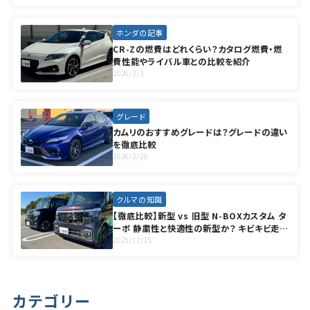
ホンダの記事
CR-Zの燃費はどれくらい？カタログ燃費・燃
費性能やライバル車との比較を紹介
2026/3/3
グレード
カムリのおすすめグレードは？グレードの違い
を徹底比較
2026/2/26
クルマの知識
【徹底比較】新型 vs 旧型 N-BOXカスタム タ
ーボ 静粛性と快適性の新型か？ キビキビ走れ
る旧型か？ 後悔しない選び方を解説
2025/12/15
カテゴリー