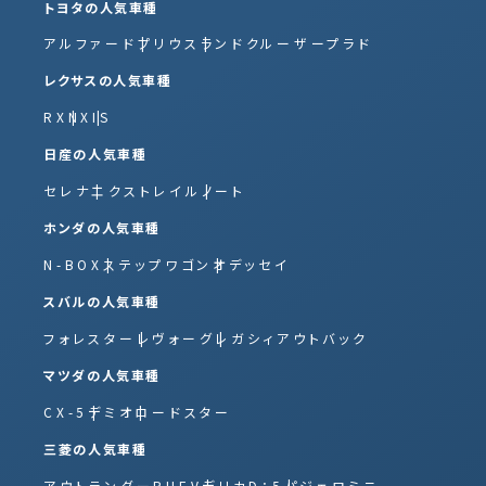
トヨタの人気車種
アルファード
プリウス
ランドクルーザープラド
レクサスの人気車種
RX
NX
IS
日産の人気車種
セレナ
エクストレイル
ノート
ホンダの人気車種
N-BOX
ステップワゴン
オデッセイ
スバルの人気車種
フォレスター
レヴォーグ
レガシィアウトバック
マツダの人気車種
CX-5
デミオ
ロードスター
三菱の人気車種
アウトランダーPHEV
デリカD：5
パジェロミニ