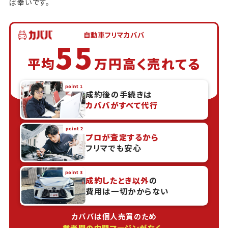
ば幸いです。
自動車フリマカババ
55
平均
万円高く売れてる
成約後の手続きは
カババがすべて代行
プロが査定するから
フリマでも安心
成約したとき以外
の
費用は一切かからない
カババは個人売買のため
業者間の中間マージンがなく
、