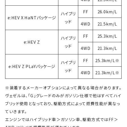
FF
26.0km/L
ハイブリ
e:HEV X HaNTパッケージ
ッド
4WD
21.5km/L
FF
25.3km/L
ハイブリ
e:HEV Z
ッド
4WD
21.3km/L
FF
25.3km/L※
ハイブリ
e:HEV Z PLaYパッケージ
ッド
4WD
21.3km/L※
※装着するメーカーオプションによって異なる場合があります。
ヴェゼルは、「G」グレードのみがガソリン仕様で他はすべてハイ
ブリッド使用となっており、駆動方式によって燃費性能が異なっ
ていきます。
エンジンではハイブリッド車＞ガソリン車、駆動方式ではFF＞