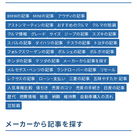
BMWの記事
MINIの記事
アウディの記事
アストンマーティンの記事
おすすめのクルマ
クルマの知識
クルマ情報
グレード
サイズ
ジープの記事
スズキの記事
スバルの記事
ダイハツの記事
テスラの記事
トヨタの記事
フォルクスワーゲンの記事
ポルシェの記事
ボルボの記事
ホンダの記事
マツダの記事
メーカーから記事を探す
メルセデス・ベンツの記事
ランドローバーの記事
リセール
レクサスの記事
ローン・支払い
三菱の記事
五味やすたか 記事
人気車種比較
値引き
売買のコツ
売買の手続き
日産の記事
歴代
燃費情報
税金
納期
維持費
自動車購入の流れ
豆知識
メーカーから記事を探す