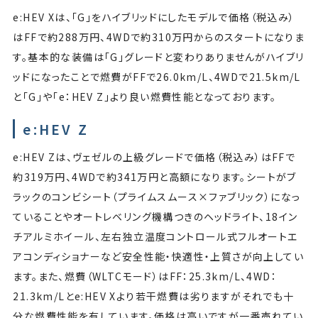
e:HEV Xは、「G」をハイブリッドにしたモデルで価格（税込み）
はFFで約288万円、4WDで約310万円からのスタートになりま
す。基本的な装備は「G」グレードと変わりありませんがハイブリ
ッドになったことで燃費がFFで26.0km/L、4WDで21.5km/L
と「G」や「e：HEV Z」より良い燃費性能となっております。
e:HEV Z
e:HEV Zは、ヴェゼルの上級グレードで価格（税込み）はFFで
約319万円、4WDで約341万円と高額になります。シートがブ
ラックのコンビシート（プライムスムース×ファブリック）になっ
ていることやオートレベリング機構つきのヘッドライト、18イン
チアルミホイール、左右独立温度コントロール式フルオートエ
アコンディショナーなど安全性能・快適性・上質さが向上してい
ます。また、燃費（WLTCモード）はFF：25.3km/L、4WD：
21.3km/Lとe:HEV Xより若干燃費は劣りますがそれでも十
分な燃費性能を有しています。価格は高いですが一番売れてい