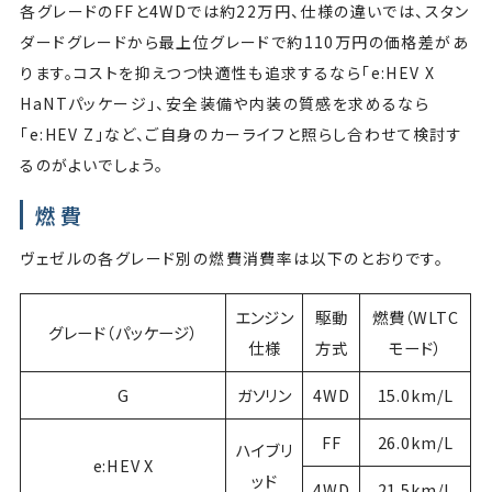
各グレードのFFと4WDでは約22万円、仕様の違いでは、スタン
ダードグレードから最上位グレードで約110万円の価格差があ
ります。コストを抑えつつ快適性も追求するなら「e:HEV X
HaNTパッケージ」、安全装備や内装の質感を求めるなら
「e:HEV Z」など、ご自身のカーライフと照らし合わせて検討す
るのがよいでしょう。
燃費
ヴェゼルの各グレード別の燃費消費率は以下のとおりです。
エンジン
駆動
燃費（WLTC
グレード（パッケージ）
仕様
方式
モード）
G
ガソリン
4WD
15.0km/L
FF
26.0km/L
ハイブリ
e:HEV X
ッド
4WD
21.5km/L