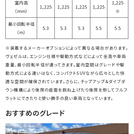
室内高
1,225
1,225
1,225
1,225
1,225
（mm）
※
最小回転半径
5.3
5.3
5.3
5.5
5.5
（m）
※装着するメーカーオプションによって異なる場合があります。
ヴェゼルは、エンジン仕様や駆動方式などによって全高や車両
重量、最小回転半径が違ってきます。室内空間はグレードや駆
動方式による違いはなく、コンパクトSUVながら広々とした快
適な空間が確保されています。さらに、チップアップ＆ダイブダ
ウン機構により後席の座面を跳ね上げたり後席を倒してフルフ
ラットにできたりと使い勝手の良い車両となっています。
おすすめのグレード