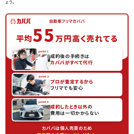
ょう。
自動車フリマカババ
55
平均
万円高く売れてる
成約後の手続きは
カババがすべて代行
プロが査定するから
フリマでも安心
成約したとき以外
の
費用は一切かからない
カババは個人売買のため