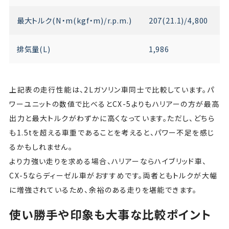
最大トルク(N・m(kgf・m)/r.p.m.)
207(21.1)/4,800
1
排気量(L)
1,986
上記表の走行性能は、2Lガソリン車同士で比較しています。パ
ワーユニットの数値で比べるとCX-5よりもハリアーの方が最高
出力と最大トルクがわずかに高くなっています。ただし、どちら
も1.5tを超える車重であることを考えると、パワー不足を感じ
るかもしれません。
より力強い走りを求める場合、ハリアーならハイブリッド車、
CX-5ならディーゼル車がおすすめです。両者ともトルクが大幅
に増強されているため、余裕のある走りを堪能できます。
使い勝手や印象も大事な比較ポイント