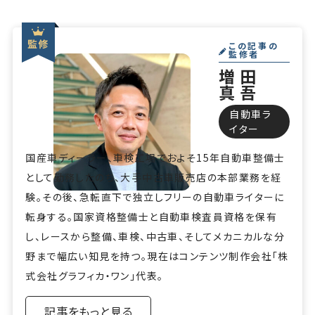
この記事の
監修者
増田
真吾
自動車ラ
イター
国産車ディーラー、車検工場でおよそ15年自動車整備士
として勤務したのち、大手中古車販売店の本部業務を経
験。その後、急転直下で独立しフリーの自動車ライターに
転身する。国家資格整備士と自動車検査員資格を保有
し、レースから整備、車検、中古車、そしてメカニカルな分
野まで幅広い知見を持つ。現在はコンテンツ制作会社「株
式会社グラフィカ・ワン」代表。
記事をもっと見る