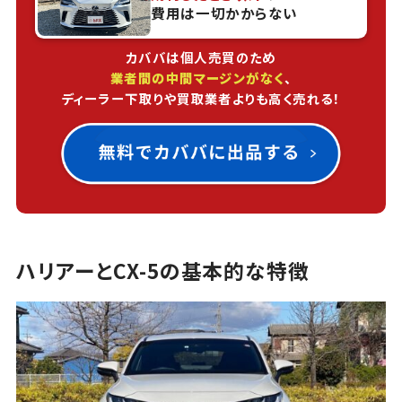
費用は一切かからない
カババは個人売買のため
業者間の中間マージンがなく
、
ディーラー下取りや買取業者よりも高く売れる！
ハリアーとCX-5の基本的な特徴