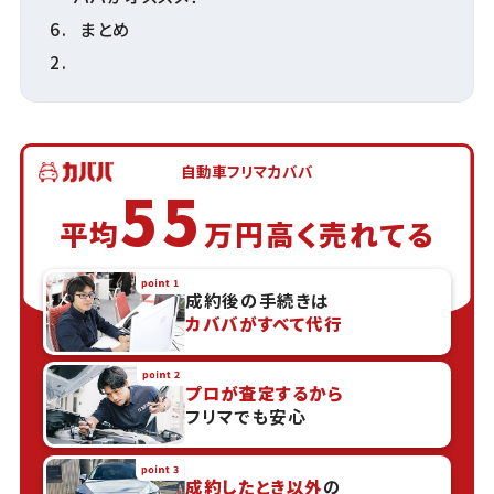
まとめ
自動車フリマカババ
55
平均
万円高く売れてる
成約後の手続きは
カババがすべて代行
プロが査定するから
フリマでも安心
成約したとき以外
の