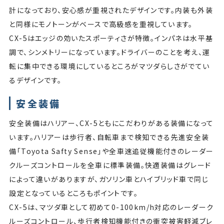
計になっており、安心感が重視されたデザインです。内装も外装
と同様にモノトーンがベースで高級感を重視しています。
CX-5はエッジの効いたスポーティさが特徴。インパネは水平基
調で、シンメトリーになっています。ドライバーのことを考え、運
転に集中できる環境にしているところがマツダらしさがでてい
るデザインです。
安全装備
安全装備はハリアー、CX-5ともにこだわりがある装備になって
います。ハリアーは歩行者、自転車まで検知できる先進安全装
備「Toyota Safty Sense」や全車速追従機能付きのレーダー
クルーズコントロールを全車に標準装備。快適装備はグレード
によって違いがありますが、ガソリン車とハイブリッド車で同じ
設定となっているところもポイントです。
CX-5は、マツダ車として初めて0-100km/h対応のレーダーク
ルーズコントロール、歩行者検知機能付きの衝突被害軽減ブレ