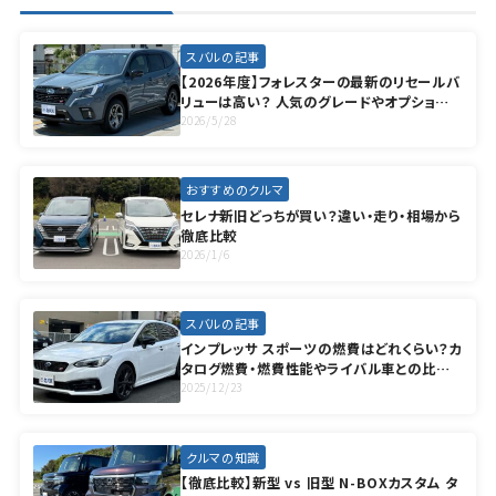
スバルの記事
【2026年度】フォレスターの最新のリセールバ
リューは高い？ 人気のグレードやオプション
も徹底解説
2026/5/28
おすすめのクルマ
セレナ新旧どっちが買い？違い・走り・相場から
徹底比較
2026/1/6
スバルの記事
インプレッサ スポーツの燃費はどれくらい？カ
タログ燃費・燃費性能やライバル車との比較
を紹介
2025/12/23
クルマの知識
【徹底比較】新型 vs 旧型 N-BOXカスタム タ