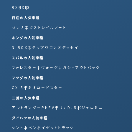
RX
NX
IS
日産の人気車種
セレナ
エクストレイル
ノート
ホンダの人気車種
N-BOX
ステップワゴン
オデッセイ
スバルの人気車種
フォレスター
レヴォーグ
レガシィアウトバック
マツダの人気車種
CX-5
デミオ
ロードスター
三菱の人気車種
アウトランダーPHEV
デリカD：5
パジェロミニ
ダイハツの人気車種
タント
コペン
ハイゼットトラック