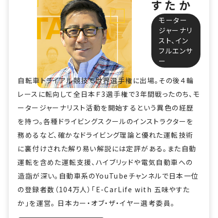
すたか
モーター
ジャーナリ
スト、イン
フルエンサ
ー
自転車トライアル競技で世界選手権に出場。その後４輪
レースに転向して全日本Ｆ3選手権で3年間戦ったのち、モ
ータージャーナリスト活動を開始するという異色の経歴
を持つ。各種ドライビングスクールのインストラクターを
務めるなど、確かなドライビング理論と優れた運転技術
に裏付けされた解り易い解説には定評がある。また自動
運転を含めた運転支援、ハイブリッドや電気自動車への
造詣が深い。自動車系のYouTubeチャンネルで日本一位
の登録者数（104万人）「E-CarLife with 五味やすた
か」を運営。 日本カー・オブ・ザ・イヤー選考委員。