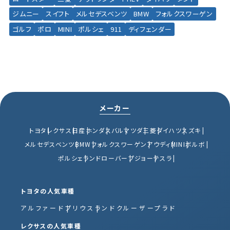
ジムニー
スイフト
メルセデスベンツ
BMW
フォルクスワーゲン
ゴルフ
ポロ
MINI
ポルシェ
911
ディフェンダー
メーカー
トヨタ
レクサス
日産
ホンダ
スバル
マツダ
三菱
ダイハツ
スズキ
メルセデスベンツ
BMW
フォルクスワーゲン
アウディ
MINI
ボルボ
ポルシェ
ランドローバー
プジョー
テスラ
トヨタの人気車種
アルファード
プリウス
ランドクルーザープラド
レクサスの人気車種