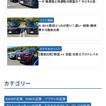
ーボ 静粛性と快適性の新型か？ キビキビ走れ
る旧型か？ 後悔しない選び方を解説
2025/12/15
クルマ情報
N-BOX新旧どっちが買い？ 違い・相場・維持
費から徹底比較
2025/12/9
おすすめのクルマ
【徹底比較】新型 vs 旧型 日産エクストレイル
2025/12/1
カテゴリー
BMWの記事
MINIの記事
アウディの記事
アストンマーティンの記事
おすすめのクルマ
クルマの知識