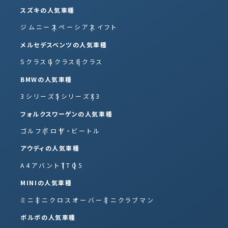
スズキの人気車種
ジムニー
スペーシア
スイフト
メルセデスベンツの人気車種
Sクラス
Gクラス
Eクラス
BMWの人気車種
3シリーズ
5シリーズ
X3
フォルクスワーゲンの人気車種
ゴルフ
ポロ
ザ・ビートル
アウディの人気車種
A4アバント
TT
Q5
MINIの人気車種
ミニ
ミニクロスオーバー
ミニクラブマン
ボルボの人気車種