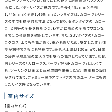
カローラツーリングは、取り回しの良さと居住性のバランスを
両立したボディサイズが魅力です。全長4,495mm×全幅
1,745mm×全高1,460mmというサイズは、カローラシリー
ズの中でも標準的な寸法となっており、セダンタイプの「カロー
ラ」と同等の全長を持ちつつ、わずかに高めの全高でワゴンな
らではの積載性を確保しています。また、SUVタイプの「カロー
ラクロス」よりも全高が低く、重心も低いため、安定した走行性
能が期待できる点も特長です。最低地上高は130mmで、日常
の段差や駐車場の出入りでも安心の高さとなっています。なお、
同シリーズの「カローラスポーツ」や「GRカローラ」と比べて
も、ツーリングは後席と荷室空間を優先した実用性重視の設計
がされており、ファミリー層やアウトドア志向のユーザーにも適
したサイズ感となっています。
室内サイズ
【室内サイズ】