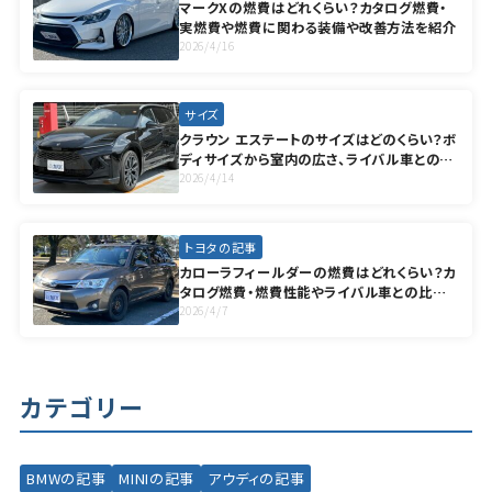
マークXの燃費はどれくらい？カタログ燃費・
実燃費や燃費に関わる装備や改善方法を紹介
2026/4/16
サイズ
クラウン エステートのサイズはどのくらい？ボ
ディサイズから室内の広さ、ライバル車との比
較まで徹底解説！
2026/4/14
トヨタの記事
カローラフィールダーの燃費はどれくらい？カ
タログ燃費・燃費性能やライバル車との比較
を紹介
2026/4/7
カテゴリー
BMWの記事
MINIの記事
アウディの記事