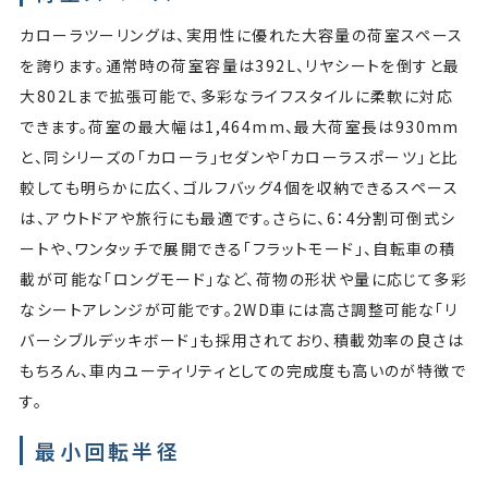
カローラツーリングは、実用性に優れた大容量の荷室スペース
を誇ります。通常時の荷室容量は392L、リヤシートを倒すと最
大802Lまで拡張可能で、多彩なライフスタイルに柔軟に対応
できます。荷室の最大幅は1,464mm、最大荷室長は930mm
と、同シリーズの「カローラ」セダンや「カローラスポーツ」と比
較しても明らかに広く、ゴルフバッグ4個を収納できるスペース
は、アウトドアや旅行にも最適です。さらに、6：4分割可倒式シ
ートや、ワンタッチで展開できる「フラットモード」、自転車の積
載が可能な「ロングモード」など、荷物の形状や量に応じて多彩
なシートアレンジが可能です。2WD車には高さ調整可能な「リ
バーシブルデッキボード」も採用されており、積載効率の良さは
もちろん、車内ユーティリティとしての完成度も高いのが特徴で
す。
最小回転半径