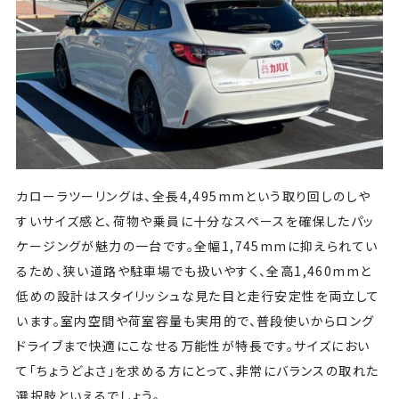
カローラツーリングは、全長4,495mmという取り回しのしや
すいサイズ感と、荷物や乗員に十分なスペースを確保したパッ
ケージングが魅力の一台です。全幅1,745mmに抑えられてい
るため、狭い道路や駐車場でも扱いやすく、全高1,460mmと
低めの設計はスタイリッシュな見た目と走行安定性を両立して
います。室内空間や荷室容量も実用的で、普段使いからロング
ドライブまで快適にこなせる万能性が特長です。サイズにおい
て「ちょうどよさ」を求める方にとって、非常にバランスの取れた
選択肢といえるでしょう。