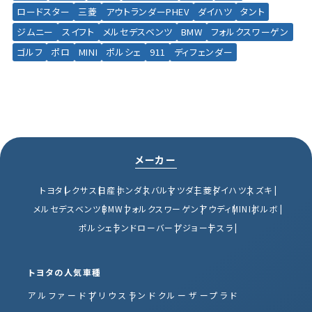
ロードスター
三菱
アウトランダーPHEV
ダイハツ
タント
ジムニー
スイフト
メルセデスベンツ
BMW
フォルクスワーゲン
ゴルフ
ポロ
MINI
ポルシェ
911
ディフェンダー
メーカー
トヨタ
レクサス
日産
ホンダ
スバル
マツダ
三菱
ダイハツ
スズキ
メルセデスベンツ
BMW
フォルクスワーゲン
アウディ
MINI
ボルボ
ポルシェ
ランドローバー
プジョー
テスラ
トヨタの人気車種
アルファード
プリウス
ランドクルーザープラド