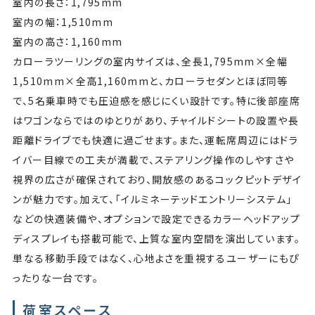
室内の長さ：1,795mm
室内の幅：1,510mm
室内の高さ：1,160mm
カローラツーリングの室内サイズは、全長1,795mm×全幅
1,510mm×全高1,160mmと、カローラセダンとほぼ同等
で、5名乗車時でも圧迫感を感じにくい設計です。特に後部座席
はワゴンならではのゆとりがあり、チャイルドシートの設置や長
距離ドライブでも快適に過ごせます。また、運転席周辺にはドラ
イバー目線での工夫が満載で、ステアリング操作のしやすさや
視界の広さが確保されており、開放感のあるコックピットデザイ
ンが魅力です。加えて、「イルミネーテッドエントリーシステム」
などの快適装備や、オプションで設定できるカラーヘッドアップ
ディスプレイも搭載可能で、上質な室内空間を演出しています。
単なる移動手段ではなく、心地よさを重視するユーザーにもぴ
ったりな一台です。
荷室スペース