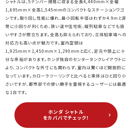
シャトルは、5ナンバー規格に収まる全長4,440mm×全幅
1,695mm×全高1,545mmのコンパクトなステーションワゴ
ンです。取り回し性能に優れ、最小回転半径はわずか4.9mと非
常に小回りが利くため、狭い道や住宅街、縦列駐車などでも扱
いやすさが際立ちます。全高も抑えられており、立体駐車場への
対応力も高い点が魅力です。室内空間は
1,925mm×1,450mm×1,290mmと広く、足元や頭上に十
分な余裕があります。ホンダ独自のセンタータンクレイアウトに
より、コンパクトな外寸にも関わらず、室内は驚くほど開放的に
なっています。カローラツーリングと比べると車体はひと回り小
さいですが、都市部での使い勝手を重視するユーザーには最適
な1台です。
ホンダ シャトル
をカババでチェック！