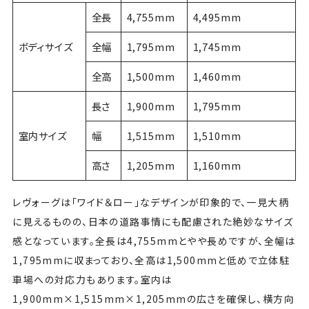
全長
4,755mm
4,495mm
ボディサイズ
全幅
1,795mm
1,745mm
全高
1,500mm
1,460mm
長さ
1,900mm
1,795mm
室内サイズ
幅
1,515mm
1,510mm
高さ
1,205mm
1,160mm
レヴォーグは「ワイド＆ロー」なデザインが印象的で、一見大柄
に見えるものの、日本の道路事情にも配慮された絶妙なサイズ
感となっています。全長は4,755mmとやや長めですが、全幅は
1,795mmに収まっており、全高は1,500mmと低めで立体駐
車場への対応力もあります。室内は
1,900mm×1,515mm×1,205mmの広さを確保し、横方向