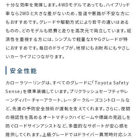
十分な効率を発揮します。4WDモデルであっても、ハイブリッド
車なら2WDと大きな差がないため、雪道や悪路が不安な方に
もおすすめです。グレードや駆動方式により若干の違いはある
ものの、どのモデルも燃費と走りを高次元で両立しています。経
済性を重視する方には、シンプルで軽量なXやGグレードが特
におすすめです。毎日のドライブが、地球にもお財布にもやさし
いカーライフにつながります。
安全性能
カローラツーリングは、すべてのグレードに「Toyota Safety
Sense」を標準装備しています。プリクラッシュセーフティやレ
ーンディパーチャーアラート、レーダークルーズコントロールな
ど、先進の予防安全技術が運転を支えてくれます。さらに、夜間
の視認性を高めるオートマチックハイビームや標識の見逃しを
防ぐロードサインアシストなど、多面的なサポートが安心感を
提供してくれます。上級グレードではドライバー異常時対応シス