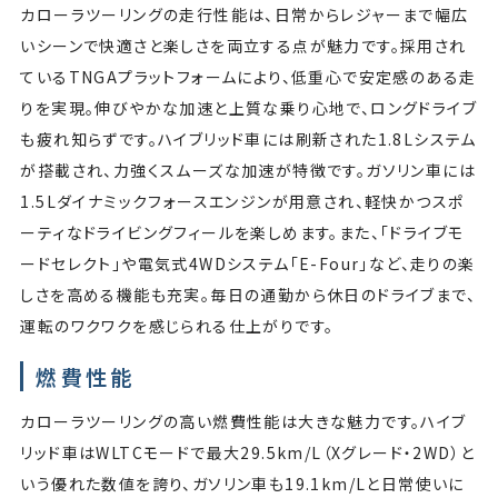
カローラツーリングの走行性能は、日常からレジャーまで幅広
いシーンで快適さと楽しさを両立する点が魅力です。採用され
ているTNGAプラットフォームにより、低重心で安定感のある走
りを実現。伸びやかな加速と上質な乗り心地で、ロングドライブ
も疲れ知らずです。ハイブリッド車には刷新された1.8Lシステム
が搭載され、力強くスムーズな加速が特徴です。ガソリン車には
1.5Lダイナミックフォースエンジンが用意され、軽快かつスポ
ーティなドライビングフィールを楽しめます。また、「ドライブモ
ードセレクト」や電気式4WDシステム「E-Four」など、走りの楽
しさを高める機能も充実。毎日の通勤から休日のドライブまで、
運転のワクワクを感じられる仕上がりです。
燃費性能
カローラツーリングの高い燃費性能は大きな魅力です。ハイブ
リッド車はWLTCモードで最大29.5km/L（Xグレード・2WD）と
いう優れた数値を誇り、ガソリン車も19.1km/Lと日常使いに