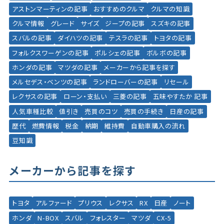
アストンマーティンの記事
おすすめのクルマ
クルマの知識
クルマ情報
グレード
サイズ
ジープの記事
スズキの記事
スバルの記事
ダイハツの記事
テスラの記事
トヨタの記事
フォルクスワーゲンの記事
ポルシェの記事
ボルボの記事
ホンダの記事
マツダの記事
メーカーから記事を探す
メルセデス・ベンツの記事
ランドローバーの記事
リセール
レクサスの記事
ローン・支払い
三菱の記事
五味やすたか 記事
人気車種比較
値引き
売買のコツ
売買の手続き
日産の記事
歴代
燃費情報
税金
納期
維持費
自動車購入の流れ
豆知識
メーカーから記事を探す
トヨタ
アルファード
プリウス
レクサス
RX
日産
ノート
ホンダ
N-BOX
スバル
フォレスター
マツダ
CX-5