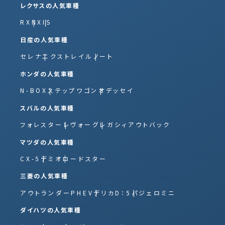
レクサスの人気車種
RX
NX
IS
日産の人気車種
セレナ
エクストレイル
ノート
ホンダの人気車種
N-BOX
ステップワゴン
オデッセイ
スバルの人気車種
フォレスター
レヴォーグ
レガシィアウトバック
マツダの人気車種
CX-5
デミオ
ロードスター
三菱の人気車種
アウトランダーPHEV
デリカD：5
パジェロミニ
ダイハツの人気車種