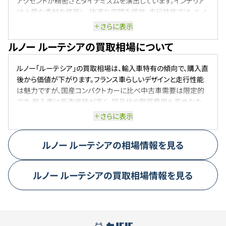
アクセントが精密さとダイナミズムを演出しています。インテリア
は上質な素材を使用し、快適な空間を提供。走行性能では、ルノ
ー独自のフルハイブリッドシステム「E-TECH FULL HYBRID」を搭
さらに表示
載し、ダイナミックな走りと輸入車No.1の低燃費を実現していま
ルノー ルーテシアの買取相場について
す。
ルノー「ルーテシア」の買取相場は、輸入車特有の傾向で、購入直
後から価値が下がります。フランス車らしいデザインと走行性能
は魅力ですが、国産コンパクトカーに比べ中古車需要は限定的
です。輸入車は新車価格が高く、部品代や整備費用も高めなた
め、維持費が懸念され需要が広がりにくいです。ルーテシアも例
さらに表示
外ではなく、年式が古いほど走行距離や内外装の状態が査定額
に大きく影響します。現行5代目ハイブリッド（E-TECH HYBRID）は
ルノー
ルーテシア
の相場情報を見る
燃費向上で新たな需要があり、高年式・低走行で状態が良い個
体は安定した査定が期待できます。旧型やガソリンモデルは相場
が下がる傾向です。Gクラスのようなプレミア価格は付かず、高値
ルノー
ルーテシア
の買取相場情報を見る
は期待できません。あくまで年式と状態に見合った価値で取引さ
れます。結論として、ルーテシアは「高値が付きやすい車」ではあ
りませんが、個性的なデザインと走行性能を評価する層がいるた
め、極端な値崩れは起きにくいでしょう。売却時は、車両のコンデ
ィション維持と、ハイブリッドモデルであればそのアピールが査定