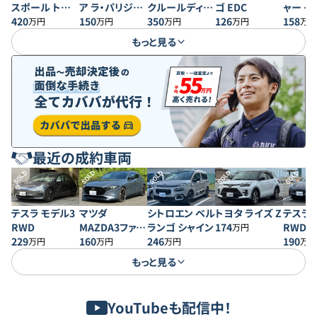
スポール トロフ
ア ラ・パリジェ
クルールディー
ゴ EDC
ャー イ
ィーR
420
ンヌ
150
ゼル MT
350
126
テック
158
万円
万円
万円
万円
万円
もっと見る
最近の成約車両
SOLD
SOLD
SOLD
SOLD
SOLD
テスラ モデル3
マツダ
シトロエン ベル
トヨタ ライズ Z
テスラ 
RWD
MAZDA3ファス
ランゴ シャイン
174
RWD
万円
229
トバック 20S プ
160
246
190
万円
万円
万円
万円
ロアクティブ
もっと見る
YouTubeも配信中！