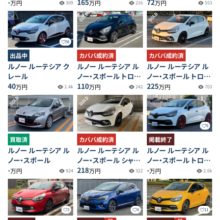
-
165
プレミアム
72
万円
万円
万円
309
216
553
SOLD
SOLD
56
出品中
カババ成約済
カババ成約済
ルノー ルーテシア ク
ルノー ルーテシア ル
ルノー ルーテシア ル
レール
ノー・スポール トロフ
ノー・スポール トロフ
40
ィー
110
ィー
225
万円
万円
万円
2.4k
242
703
SOLD
SOLD
9
買取済
カババ成約済
掲載終了
ルノー ルーテシア ル
ルノー ルーテシア ル
ルノー ルーテシア ル
ノー・スポール
ノー・スポール シャシ
ノー・スポール トロフ
-
ーカップ
218
ィー
-
万円
万円
万円
924
322
2.6k
3
6
11