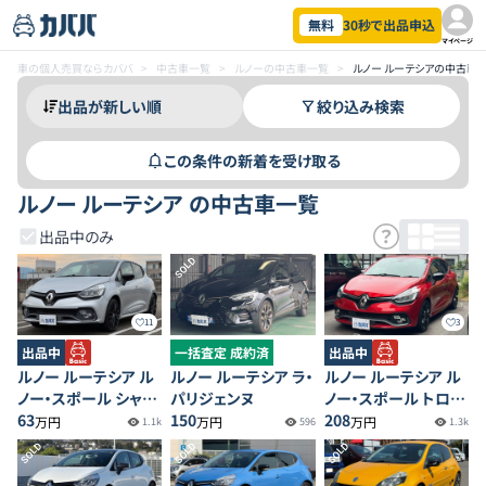
無料
30秒で出品申込
マイページ
車の個人売買ならカババ
>
中古車一覧
>
ルノーの中古車一覧
>
ルノー ルーテシアの中古車
絞り込み検索
この条件の新着を受け取る
ルノー ルーテシア の中古車一覧
出品中のみ
SOLD
11
3
出品中
一括査定 成約済
出品中
ルノー ルーテシア ル
ルノー ルーテシア ラ・
ルノー ルーテシア ル
ノー・スポール シャシ
パリジェンヌ
ノー・スポール トロフ
ーカップ
63
150
ィー
208
万円
万円
万円
1.1k
596
1.3k
SOLD
SOLD
SOLD