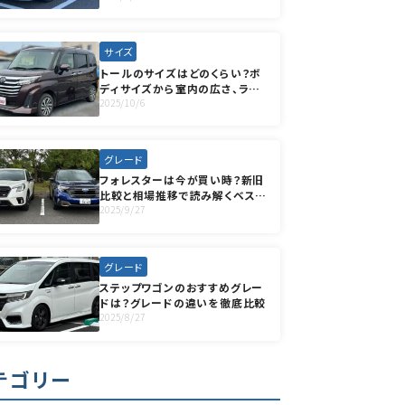
サイズ
トールのサイズはどのくらい？ボ
ディサイズから室内の広さ、ライ
バル車との比較まで徹底解説！
2025/10/6
グレード
フォレスターは今が買い時？新旧
比較と相場推移で読み解くベスト
な選択
2025/9/27
グレード
ステップワゴンのおすすめグレー
ドは？グレードの違いを徹底比較
2025/8/27
テゴリー