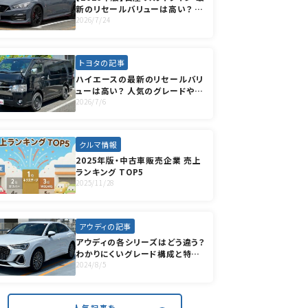
新のリセールバリューは高い？ 人
気のグレードや高く売却する方法
2026/7/24
も徹底解説
トヨタの記事
ハイエースの最新のリセールバリ
ューは高い？ 人気のグレードやオ
プションも徹底解説
2026/7/6
クルマ情報
2025年版・中古車販売企業 売上
ランキング TOP5
2025/11/28
アウディの記事
アウディの各シリーズはどう違う？
わかりにくいグレード構成と特徴
を紹介
2024/8/5
人気記事を