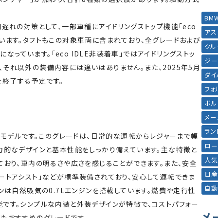
BM
遅れの対策として、一部車種にアイドリングストップ機能「eco
アス
定しています。タフトもこの対象車両に含まれており、全グレードおよび
クル
になっています。「eco IDLE非装着車」ではアイドリングストッ
ジー
それ以外の装備内容には違いはありません。また、2025年5月
ダイ
産を終了する予定です。
フォ
ボル
メー
ラン
基本モデルです。このグレードは、日常的な運転からレジャーまで幅
ロー
力的なデザインと基本性能をしっかり備えています。主な特徴と
人気
ており、車内の明るさや広さを感じることができます。また、安全
日産
ートアシスト」などが標準装備されており、安心して運転できま
自動
ンは自然吸気の0.7Lエンジンを搭載しています。燃費や走行性
です。シンプルな内装と外装デザインが特徴で、コストパフォー
メ
もおすすめのグレードです。