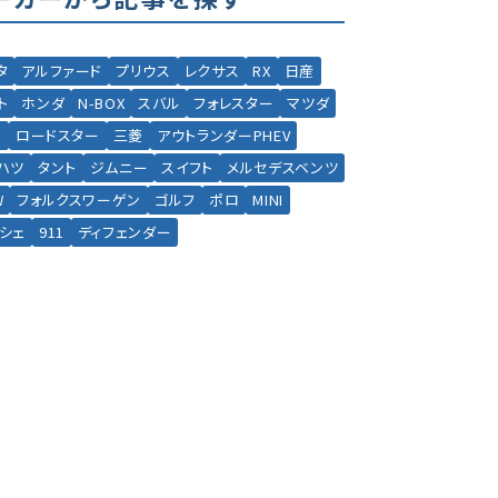
タ
アルファード
プリウス
レクサス
RX
日産
ト
ホンダ
N-BOX
スバル
フォレスター
マツダ
5
ロードスター
三菱
アウトランダーPHEV
ハツ
タント
ジムニー
スイフト
メルセデスベンツ
W
フォルクスワーゲン
ゴルフ
ポロ
MINI
シェ
911
ディフェンダー