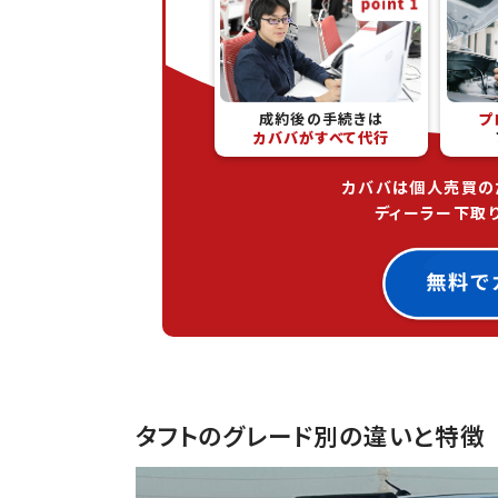
成約後の手続きは
プ
カババがすべて代行
カババは個人売買の
ディーラー下取
タフトのグレード別の違いと特徴