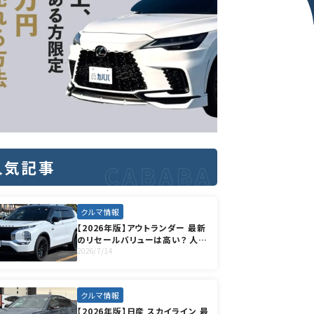
人気記事
クルマ情報
【2026年版】アウトランダー 最新
のリセールバリューは高い？ 人気
のグレードや高く売却する方法も
2026/7/14
徹底解説
クルマ情報
【2026年版】日産 スカイライン 最