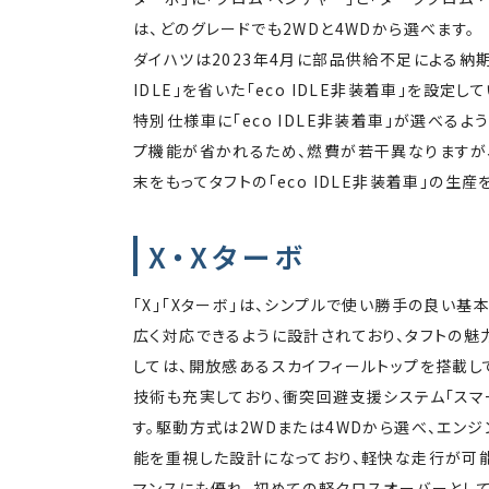
は、どのグレードでも2WDと4WDから選べます。
ダイハツは2023年4月に部品供給不足による納期
IDLE」を省いた「eco IDLE非装着車」を設
特別仕様車に「eco IDLE非装着車」が選べるよう
プ機能が省かれるため、燃費が若干異なりますが、
末をもってタフトの「eco IDLE非装着車」の生
X・Xターボ
「X」「Xターボ」は、シンプルで使い勝手の良い
広く対応できるように設計されており、タフトの魅
しては、開放感あるスカイフィールトップを搭載し
技術も充実しており、衝突回避支援システム「スマ
す。駆動方式は2WDまたは4WDから選べ、エンジ
能を重視した設計になっており、軽快な走行が可能
マンスにも優れ、初めての軽クロスオーバーとして