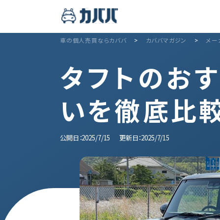
車の個人売買ならカババ
>
カババマガジン
>
メー
タフトのお
いを徹底比
公開日：2025/7/15
更新日：2025/7/15