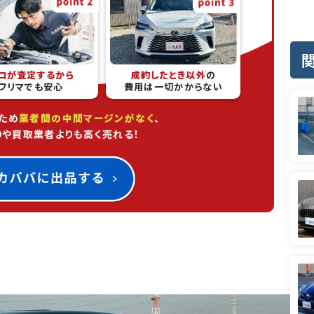
ロが査定するから
成約したとき以外
の
フリマでも安心
費用は一切かからない
ため
業者間の中間マージンがなく
、
りや買取業者よりも高く売れる！