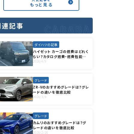
もっと見る
関連記事
ダイハツの記事
ハイゼット カーゴの燃費はどれく
らい？カタログ燃費・燃費性能やラ
イバル車との比較を紹介
2026/4/9
グレード
ZR-Vのおすすめグレードは？グレ
ードの違いを徹底比較
2026/3/9
グレード
カムリのおすすめグレードは？グ
レードの違いを徹底比較
2026/2/26