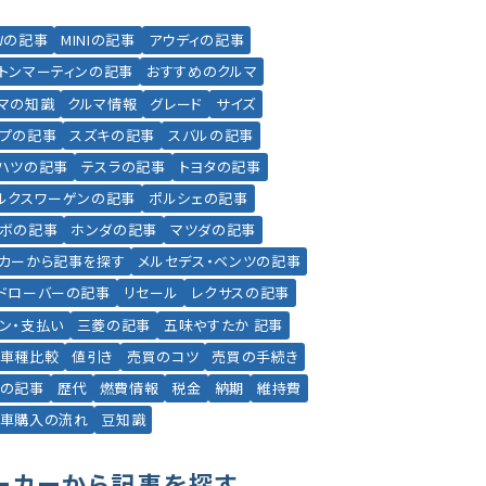
Wの記事
MINIの記事
アウディの記事
トンマーティンの記事
おすすめのクルマ
マの知識
クルマ情報
グレード
サイズ
プの記事
スズキの記事
スバルの記事
ハツの記事
テスラの記事
トヨタの記事
ルクスワーゲンの記事
ポルシェの記事
ボの記事
ホンダの記事
マツダの記事
カーから記事を探す
メルセデス・ベンツの記事
ドローバーの記事
リセール
レクサスの記事
ン・支払い
三菱の記事
五味やすたか 記事
車種比較
値引き
売買のコツ
売買の手続き
の記事
歴代
燃費情報
税金
納期
維持費
車購入の流れ
豆知識
ーカーから記事を探す