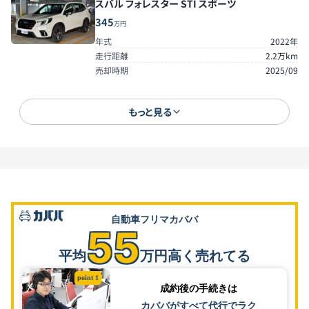
スバル フォレスター STI スポーツ
345
万円
年式
2022年
走行距離
2.2万km
売却時期
2025/09
もっと見る
自動車フリマカババ
55
平均
万円高く売れてる
point 1
成約後の手続きは
カババがすべて代行でラク