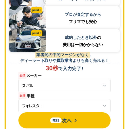
point 2
プロが査定するから
フリマでも安心
point 3
成約したとき以外
の
費用は一切かからない
業者間の中間マージンがなく
、
ディーラー下取りや買取業者よりも高く売れる！
30秒
で入力完了！
メーカー
必須
スバル
車種
必須
フォレスター
次へ
無料