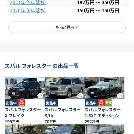
2021年（5年落ち）
182万円
〜
350万円
2020年（6年落ち）
150万円
〜
150万円
2019年（7年落ち）
実績なし
2018年（8年落ち）
実績なし
もっと見る
2017年（9年落ち）
実績なし
2016年（10年落ち）
130万円
〜
133万円
2015年（11年落ち）
88万円
〜
120万円
2014年（12年落ち）
90万円
〜
90万円
スバル
フォレスター
の出品一覧
2013年（13年落ち）
71万円
〜
71万円
2012年（14年落ち）
実績なし
2011年（15年落ち）
実績なし
2010年（16年落ち）
実績なし
4
3
8
2009年（17年落ち）
実績なし
出品中
出品中
出品中
2008年（18年落ち）
実績なし
スバル フォレスター
スバル フォレスター
スバル フォレスター
2007年（19年落ち）
50万円
〜
50万円
X-ブレイク
S/tb
1.8XT-エディション
199
70
292
万円
万円
万円
2006年（20年落ち）
実績なし
2005年（21年落ち）
140万円
〜
140万円