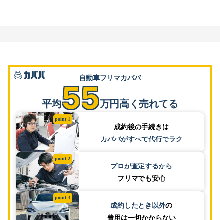
自動車フリマカババ
55
平均
万円高く売れてる
point 1
成約後の手続きは
カババがすべて代行でラク
point 2
プロが査定するから
フリマでも安心
point 3
成約したとき以外
の
費用は一切かからない