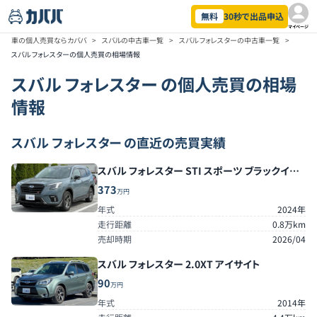
無料
30秒で出品申込
マイページ
車の個人売買ならカババ
>
スバルの中古車一覧
>
スバル フォレスターの中古車一覧
>
スバル フォレスターの個人売買の相場情報
スバル
フォレスター
の個人売買の相場
情報
スバル フォレスター の直近の売買実績
スバル フォレスター STI スポーツ ブラックイン
テリアセレクション
373
万円
年式
2024年
走行距離
0.8万km
売却時期
2026/04
スバル フォレスター 2.0XT アイサイト
90
万円
年式
2014年