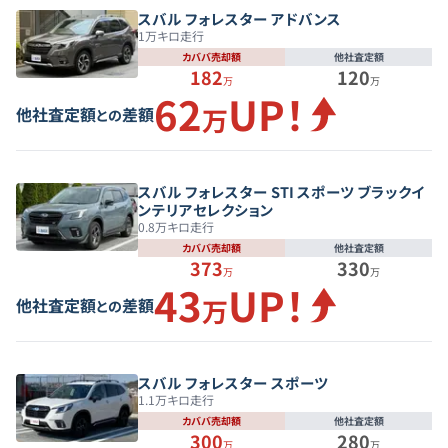
スバル フォレスター アドバンス
1
万キロ走行
カババ売却額
他社査定額
182
120
万
万
62
UP！
万
他社査定額
差額
との
スバル フォレスター STI スポーツ ブラックイ
ンテリアセレクション
0.8
万キロ走行
カババ売却額
他社査定額
373
330
万
万
43
UP！
万
他社査定額
差額
との
スバル フォレスター スポーツ
1.1
万キロ走行
カババ売却額
他社査定額
300
280
万
万