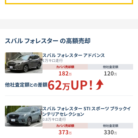
スバル
フォレスター
の高額売却
スバル フォレスター アドバンス
1
万キロ走行
カババ売却額
他社査定額
182
120
万
万
62
UP！
万
他社査定額
差額
との
スバル フォレスター STI スポーツ ブラックイ
ンテリアセレクション
0.8
万キロ走行
カババ売却額
他社査定額
373
330
万
万