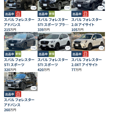
10
14
14
出品中
出品中
出品中
スバル フォレスター
スバル フォレスター
スバル フォレスター
アドバンス
STI スポーツ ブラッ
2.0i アイサイト
215
クインテリアセレクシ
339
105
万円
万円
万円
ョン
12
7
8
出品中
出品中
出品中
スバル フォレスター
スバル フォレスター
スバル フォレスター
STI スポーツ
STI スポーツ
2.0XT アイサイト
320
420
77
万円
万円
万円
20
出品中
スバル フォレスター
アドバンス
260
万円