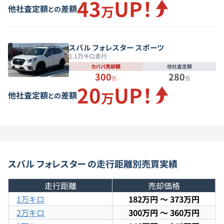
43
UP！
万
他社査定額
差額
との
スバル フォレスター スポーツ
1.1
万キロ走行
カババ売却額
他社査定額
300
280
万
万
20
UP！
万
他社査定額
差額
との
スバル
フォレスター
の走行距離別
売買実績
走行距離
売却価格
1万キロ
182万円
〜
373万円
2万キロ
300万円
〜
360万円