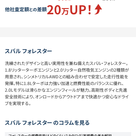
20
UP！
万
他社査定額
差額
との
スバル
フォレスター
洗練されたデザインと高い実用性を兼ね備えたスバル・フォレスター。
1.8リッターターボエンジンと2.0リッター自然吸気エンジンの2種類が
用意され、シンメトリカルAWDとの組み合わせで安定した走行性能を
発揮。特に1.8Lターボは力強い加速と燃費性能のバランスに優れ、
2.0Lモデルは滑らかなエンジンフィールが魅力。高剛性ボディと先進
安全技術により、オンロードからアウトドアまで快適かつ安心なドライ
ブを実現する。
スバル
フォレスター
のコラムを見る
フォレスターの燃費性能はどのくらい？カタログ/実燃費の差を解説