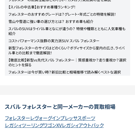
【スバルの中古車】おすすめ車種ランキング！
フォレスターのおすすめグレードは？グレート・年式ごとの特徴を解説！
雪山や雪道に強い車の選び方とは？ おすすめ車も紹介
スバルのSUVはライバル車となにが違うの？ 特徴や種類とともに人気車種も
紹介
コストパフォーマンス抜群の実力派SUV スバル フォレスター
新型フォレスターのサイズはどのくらい？ボディサイズから室内の広さ、ライバ
ル車との比較まで徹底解説！
【徹底比較】新型vs先代スバル フォレスター｜質感重視か？走り重視か？選択
のヒントを探る
フォレスターは今が買い時？新旧比較と相場推移で読み解くベストな選択
スバル
フォレスター
と同一メーカーの買取相場
フォレスター
レヴォーグ
インプレッサスポーツ
レガシィツーリングワゴン
XV
レガシィアウトバック