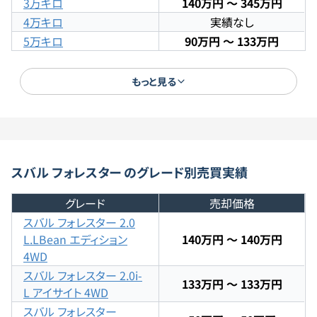
3万キロ
140万円
〜
345万円
4万キロ
実績なし
5万キロ
90万円
〜
133万円
6万キロ
実績なし
7万キロ
実績なし
もっと見る
8万キロ
実績なし
9万キロ
実績なし
10万キロ
71万円
〜
150万円
11万キロ
88万円
〜
88万円
スバル
フォレスター
のグレード別
売買実績
12万キロ
実績なし
13万キロ
実績なし
グレード
売却価格
14万キロ
50万円
〜
50万円
スバル
フォレスター
2.0
15万キロ
実績なし
L.LBean エディション
140万円 ～ 140万円
15万キロ超
実績なし
4WD
スバル
フォレスター
2.0i-
133万円 ～ 133万円
L アイサイト 4WD
スバル
フォレスター