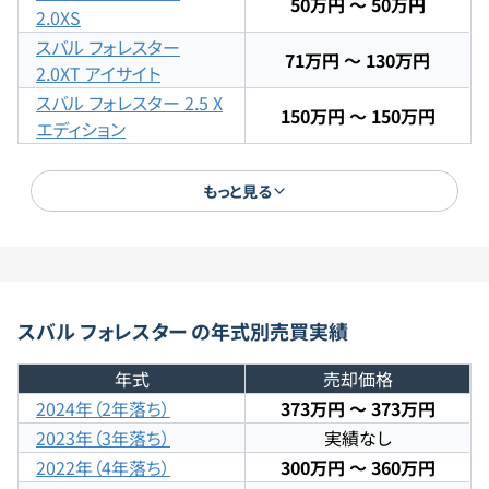
50万円 ～ 50万円
2.0XS
スバル
フォレスター
71万円 ～ 130万円
2.0XT アイサイト
スバル
フォレスター
2.5 X
150万円 ～ 150万円
エディション
スバル
フォレスター
STI
345万円 ～ 360万円
スポーツ
もっと見る
スバル
フォレスター
STI
スポーツ ブラックインテリ
373万円 ～ 373万円
アセレクション
スバル
フォレスター
Sリミ
88万円 ～ 88万円
テッド
スバル
フォレスター
の年式別
売買実績
スバル
フォレスター
アド
182万円 ～ 182万円
バンス
年式
売却価格
スバル
フォレスター
スポ
2024年（2年落ち）
373万円
〜
373万円
300万円 ～ 350万円
ーツ
2023年（3年落ち）
実績なし
2022年（4年落ち）
300万円
〜
360万円