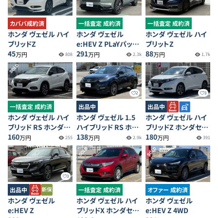
カババ成約済
一括査定 成約済
一括査定 成約済
ホンダ ヴェゼル ハイ
ホンダ ヴェゼル
ホンダ ヴェゼル ハイ
ブリッドZ
e:HEV Z PLaYパッケ
ブリットZ
45
ージ
291
88
万円
万円
万円
808
2.3k
1.7k
SOLD
2
3
一括査定 成約済
出品中
出品中
ホンダ ヴェゼル ハイ
ホンダ ヴェゼル 1.5
ホンダ ヴェゼル ハイ
ブリッド RS ホンダセ
ハイブリッド RS ホン
ブリッドZ ホンダセン
ンシング
160
ダセンシング
138
シング 4WD
180
万円
万円
万円
255
2.9k
391
SOLD
SOLD
3
出品中
一括査定 成約済
オファー 成約済
ホンダ ヴェゼル
ホンダ ヴェゼル ハイ
ホンダ ヴェゼル
e:HEV Z
ブリッドX ホンダセン
e:HEV Z 4WD