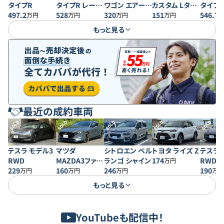
タイプR
タイプR レーシ
ワゴン エアー
カスタム Lター
タイプR
497.2
ングブラックパ
528
EX 4WD
320
ボ スタイル＋
151
ングブ
546.7
万円
万円
万円
万円
ッケージ
ブラック
ッケー
もっと見る
最近の成約車両
SOLD
SOLD
SOLD
SOLD
SOLD
テスラ モデル3
マツダ
シトロエン ベル
トヨタ ライズ Z
テスラ 
RWD
MAZDA3ファス
ランゴ シャイン
174
RWD
万円
229
トバック 20S プ
160
246
190
万円
万円
万円
万円
ロアクティブ
もっと見る
YouTubeも配信中！