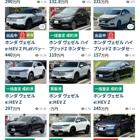
290
シング
132.8
231
万円
万円
万円
4.3k
231
575
SOLD
6
0
出品中
一括査定 成約済
出品中
ホンダ ヴェゼル
ホンダ ヴェゼル ハイ
ホンダ ヴェゼル ハイ
e:HEV Z PLaYパッケ
ブリッドZ ホンダセン
ブリッドZ ホンダセン
ージ
440
シング
119
シング 4WD
157
万円
万円
万円
11.2k
7.3k
6.3k
SOLD
SOLD
SOLD
一括査定 成約済
買取済
一括査定 成約済
ホンダ ヴェゼル
ホンダ ヴェゼル
ホンダ ヴェゼル
e:HEV Z
e:HEV Z
e:HEV Z
297
-
245
万円
万円
万円
10.4k
4.5k
1.1k
SOLD
SOLD
SOLD