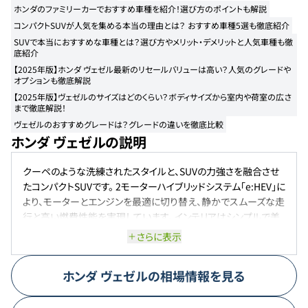
ホンダのファミリーカーでおすすめ車種を紹介！選び方のポイントも解説
コンパクトSUVが人気を集める本当の理由とは？ おすすめ車種5選も徹底紹介
SUVで本当におすすめな車種とは？選び方やメリット・デメリットと人気車種も徹
底紹介
【2025年版】ホンダ ヴェゼル最新のリセールバリューは高い？人気のグレードや
オプションも徹底解説
【2025年版】ヴェゼルのサイズはどのくらい？ボディサイズから室内や荷室の広さ
まで徹底解説！
ヴェゼルのおすすめグレードは？グレードの違いを徹底比較
ホンダ ヴェゼルの説明
クーペのような洗練されたスタイルと、SUVの力強さを融合させ
たコンパクトSUVです。 2モーターハイブリッドシステム「e:HEV」に
より、モーターとエンジンを最適に切り替え、静かでスムーズな走
行と高い燃費性能を実現しています。 インテリアはシンプルで美
しく整理され、どの席に座っても快適な空間を提供。 また、先進の
さらに表示
安全運転支援システム「Honda SENSING」を全タイプに標準装
備し、安全性も確保。 さらに、コネクテッド技術「Honda
ホンダ
ヴェゼル
の相場情報を見る
CONNECT」により、車とスマートフォンの連携が可能で、利便性も
向上しています。