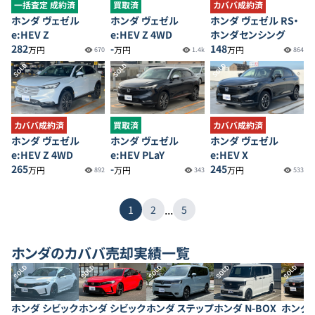
一括査定 成約済
買取済
カババ成約済
ホンダ ヴェゼル
ホンダ ヴェゼル
ホンダ ヴェゼル RS・
e:HEV Z
e:HEV Z 4WD
ホンダセンシング
282
-
148
万円
万円
万円
670
1.4k
864
SOLD
SOLD
SOLD
カババ成約済
買取済
カババ成約済
ホンダ ヴェゼル
ホンダ ヴェゼル
ホンダ ヴェゼル
e:HEV Z 4WD
e:HEV PLaY
e:HEV X
265
-
245
万円
万円
万円
892
343
533
...
1
2
5
ホンダ
のカババ売却実績一覧
SOLD
SOLD
SOLD
SOLD
SOLD
ホンダ シビック
ホンダ シビック
ホンダ ステップ
ホンダ N-BOX
ホンダ 