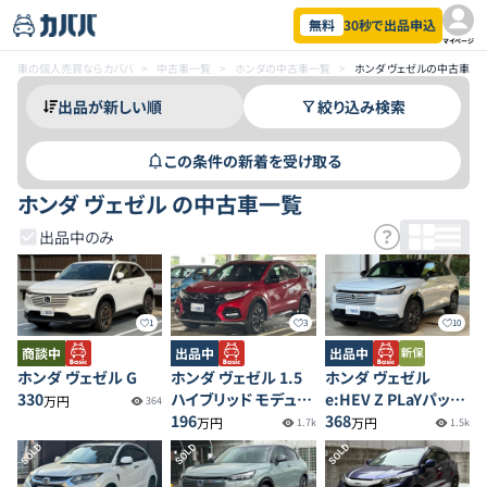
無料
30秒で出品申込
マイページ
車の個人売買ならカババ
>
中古車一覧
>
ホンダの中古車一覧
>
ホンダ ヴェゼルの中古車一
絞り込み検索
この条件の新着を受け取る
ホンダ ヴェゼル の中古車一覧
出品中のみ
1
3
10
商談中
出品中
出品中
ホンダ ヴェゼル G
ホンダ ヴェゼル 1.5
ホンダ ヴェゼル
330
ハイブリッド モデュー
e:HEV Z PLaYパッケ
万円
364
ロX ホンダセンシング
196
ージ
368
万円
万円
1.7k
1.5k
4WD
SOLD
SOLD
SOLD