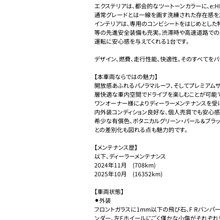
エクステリアは、都会的なツートーンカラーに、e:H
通常グレードとは一線を画す洗練された存在感を放
インテリアは、専用のコンビシートをはじめとした特別
等の先進安全装備も充実。渋滞時や高速道路での
運転に安心感を与えてくれる1台です。

デザイン、燃費、走行性能、快適性。そのすべてをバ
【本車両ならではの魅力】

開放感あふれるパノラマルーフ、そしてプレミアム
層快適な車内空間でドライブを楽しむことが可能です
ワンオーナー様によりディーラーメンテナンスを受
内外装コンディション良好な、個人売買でも安心感の
希少な有償色、ボタニカルグリーン・パール＆ブラ
との差別化も図れる点も魅力的です。

【メンテナンス歴】

以下、ディーラーメンテナンス

2024年11月　(708km)

2025年10月　(16352km)

【車両状態】

⚫︎外装

フロントガラスに1mm以下の飛び石、F Rバンパー
ンダー、左Fホイールにごく僅かな小傷がそれぞれ