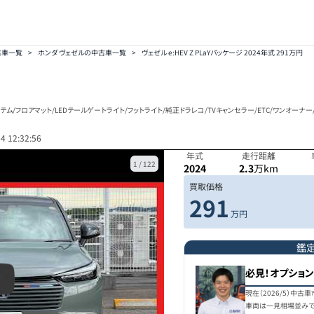
古車一覧
>
ホンダ ヴェゼルの中古車一覧
>
ヴェゼル e:HEV Z PLaYパッケージ 2024年式 291万円
ム/フロアマット/LEDテールゲートライト/フットライト/純正ドラレコ/TVキャンセラー/ETC/ワンオーナ
4 12:32:56
年式
走行距離
1
/
122
2024
2.3
万km
買取価格
291
万円
鑑
必見！オプショ
現在（2026/5）中
車両は一見相場並みで