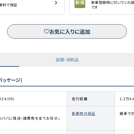
新車登録時に付いていた保
を無料で保証
です
お気に入りに追加
装備・消耗品
Yパッケージ)
024/09)
走行距離
2.3万k
新車時の保証
継承でき
カババに陸送・諸費用を全てお任せ」