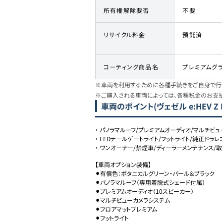
所有権解除要否
不要
リサイクル料金
預託済
コーティング商品名
プレミアムグ
※車両を利用するために各種手続きをご自身で行う
※ご購入される車両によっては、各種税金のお支
車両のポイント
(ヴェゼル e:HEV Z
・
パノラマルーフ/プレミアムオーディオ/マルチビュ
・
LEDテールゲートライト/フットライト/純正ドラレコ
・
ワンオーナー/禁煙車/ディーラーメンテナンス/
【車両オプション装備】

⚫︎有償色：ボタニカルグリーン・パール＆ブラック

⚫︎パノラマルーフ（専用着脱式シェード付属）

⚫︎プレミアムオーディオ（10スピーカー）

⚫︎マルチビューカメラシステム

⚫︎フロアマットプレミアム

⚫︎フットライト
