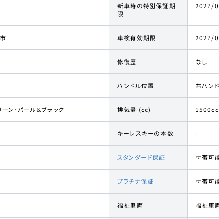
新車時の特別保証期
2027/0
限
市
車検有効期限
2027/0
修復歴
なし
ハンドル位置
右ハン
リーン・パール＆ブラック
排気量 (cc)
1500cc
キーレスキーの本数
-
スタンダード保証
付帯可
プラチナ保証
付帯可
福祉車両
福祉車