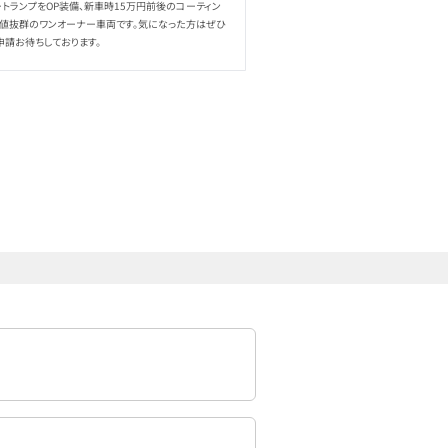
ートランプをOP装備、新車時15万円前後のコーティン
値抜群のワンオーナー車両です。気になった方はぜひ
申請お待ちしております。