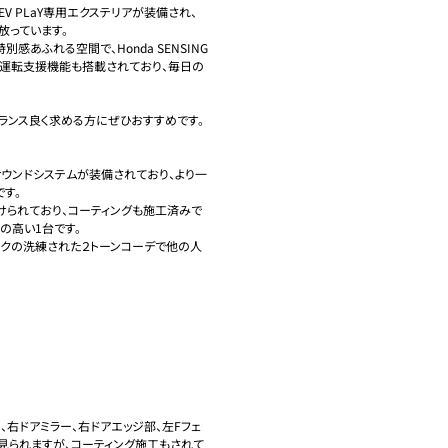
EV PLaY専用エクステリアが装備され、
っています。

感あふれる空間で、Honda SENSING
運転支援機能も搭載されており、毎日の
ランス良く求める方にぜひおすすめです。

サウンドシステムが装備されており、より一
。

けられており、コーティングも施工済みで
高い1台です。

ックの洗練された２トーンコーデで他の人
、右ドアミラー、右ドアエッジ部、左Fフェ
見られますが、コーティング施工もされて