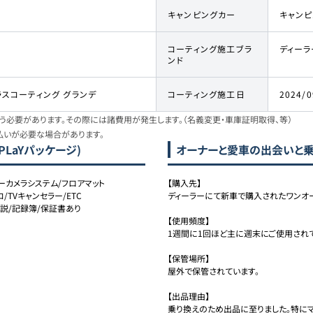
キャンピングカー
キャン
コーティング施工ブラ
ディーラ
ンド
ラスコーティング グランデ
コーティング施工日
2024/0
必要があります。その際には諸費用が発生します。（名義変更・車庫証明取得、等）
払いが必要な場合があります。
 PLaYパッケージ)
オーナーと愛車の出会いと
ーカメラシステム/フロアマット
【購入先】

/TVキャンセラー/ETC
ディーラーにて新車で購入されたワンオー
取説/記録簿/保証書あり
【使用頻度】

1週間に1回ほど主に週末にご使用されて
【保管場所】

屋外で保管されています。

【出品理由】
