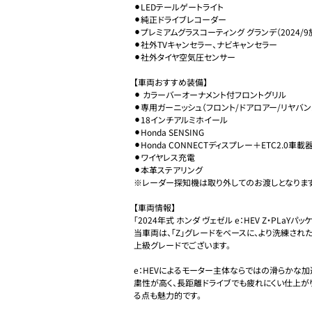
⚫︎LEDテールゲートライト

⚫︎純正ドライブレコーダー

⚫︎プレミアムグラスコーティング グランデ（2024/9
⚫︎社外TVキャンセラー、ナビキャンセラー

⚫︎社外タイヤ空気圧センサー

【車両おすすめ装備】

⚫︎ カラーバーオーナメント付フロントグリル

⚫︎専用ガーニッシュ（フロント/ドアロアー/リヤバンパ
⚫︎18インチアルミホイール

⚫︎Honda SENSING

⚫︎Honda CONNECTディスプレー＋ETC2.0車載器
⚫︎ワイヤレス充電

⚫︎本革ステアリング

※レーダー探知機は取り外してのお渡しとなります。
【車両情報】

「2024年式 ホンダ ヴェゼル e：HEV Z・PLaYパ
当車両は、「Z」グレードをベースに、より洗練さ
上級グレードでございます。

e：HEVによるモーター主体ならではの滑らかな
粛性が高く、長距離ドライブでも疲れにくい仕上が
る点も魅力的です。
