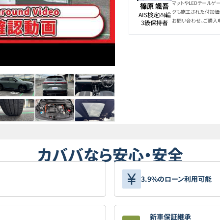
マットやLEDテールゲ
篠原 颯吾
グも施工された付加価
AIS検定四輪

お問い合わせ、ご購入
3級保持者
カババなら安心・安全
3.9%のローン利用可能
新車保証継承