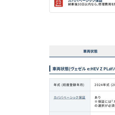
カババベーシック保証
納車後30日以内なら、修理費用
車両状態
車両状態
(ヴェゼル e:HEV Z PLa
年式 (初度登録年月)
2024年式 (2
カババベーシック保証
あり
※保証には「
の選択が必須