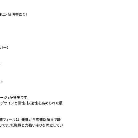
施工・証明書あり）

ー）





ッケージ」が登場です。

れたデザインと個性、快適性を高められた最
加速フィールは、発進から高速巡航まで静
りです。低燃費と力強い走りを両立してい