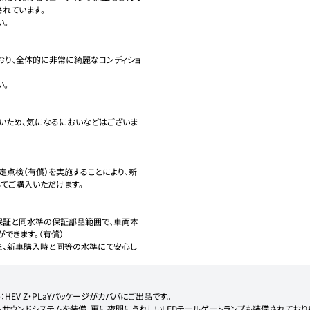
れています。

。

おり、全体的に非常に綺麗なコンディショ
。

いため、気になるにおいなどはございま
定点検（有償）を実施することにより、新
ご購入いただけます。

保証と同水準の保証部品範囲で、車両本
きます。（有償）

を、新車購入時と同等の水準にて安心し
EV Z・PLaYパッケージがカババにご出品です。

ムサウンドシステムを装備、更に夜間にうれしいLEDテールゲートランプも装備されてお