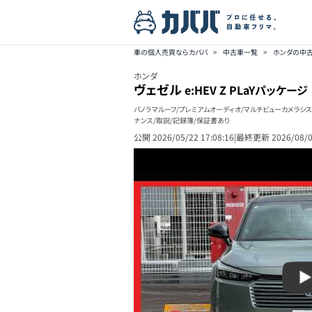
車の個人売買ならカババ
>
中古車一覧
>
ホンダの中
ホンダ
ヴェゼル
e:HEV Z PLaYパッケージ
パノラマルーフ/プレミアムオーディオ/マルチビューカメラシステ
ナンス/取説/記録簿/保証書あり
公開
2026/05/22 17:08:16
|
最終更新
2026/08/0