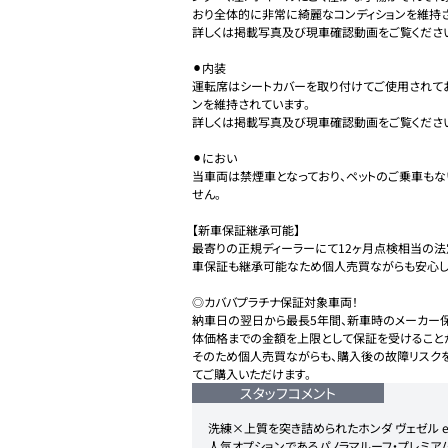
おり全体的に非常に綺麗なコンディションを維持さ
詳しくは掲載写真及び現車確認動画をご覧ください
⚫︎内装

運転席はシートカバーを取り付けてご使用されて
ンを維持されています。

詳しくは掲載写真及び現車確認動画をご覧ください
⚫︎におい

当車両は禁煙車となっており、ペットのご乗車もな
せん。

【新車保証継承可能】

最寄りの正規ディーラーにて12ヶ月点検相当の法
車保証も継承可能なため個人売買ながらも安心して
◎カババプラチナ保証対象車両！

納車日の翌日から最長5年間、新車時のメーカー
体価格までの金額を上限として保証を受けることがで
そのため個人売買ながらも、購入後の故障リスク
スタッフコメント
洗練×上質を突き詰められたホンダ ヴェゼル e：H
人気オプションであるパノラマルーフ・プレミア