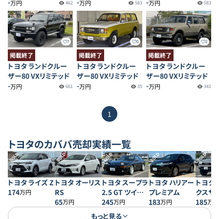
-
-
-
万円
万円
万円
462
583
583
7
0
2
掲載終了
掲載終了
掲載終了
トヨタ ランドクルー
トヨタ ランドクルー
トヨタ ランドクルー
ザー80 VXリミテッド
ザー80 VXリミテッド
ザー80 VXリミテッド
-
-
-
万円
万円
万円
661
35
341
1
トヨタ
のカババ売却実績一覧
SOLD
SOLD
SOLD
SOLD
SOLD
トヨタ ライズ Z
トヨタ オーリス
トヨタ スープラ
トヨタ ハリアー
トヨタ 
174
RS
2.5 GT ツイン
プレミアム
クスサ
万円
65
ターボR ワイド
245
183
SSR-X
185
万円
万円
万円
万円
ボディ
もっと見る