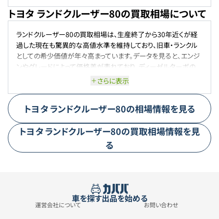
ートの8人乗りワゴンと2列シートの5人乗りバンをラインアップ
トヨタ ランドクルーザー80の買取相場について
し、グレードは「VXリミテッド」「VX」「GX」を展開しました。
ランドクルーザー80の買取相場は、生産終了から30年近くが経
過した現在も驚異的な高値水準を維持しており、旧車・ランクル
としての希少価値が年々高まっています。データを見ると、エンジ
ンやグレードによって価格差が表れており、ディーゼルターボの
HDJ81V系は走行性能と耐久性への評価から根強い人気を誇り
さらに表示
ます。ガソリンのFZJ80G系も熱心なファン層に支えられており、程
度の良い個体には相応の高値がつく傾向があります。VXリミテッ
トヨタ
ランドクルーザー80
の相場情報を見る
ドはフル装備の最上位グレードとして別格の評価を受けており、
低走行・ノーマル車両への需要が特に高くなっています。世界的
トヨタ
ランドクルーザー80
の買取相場情報を見
な旧車・ランクルブームの影響で海外需要も相場を押し上げてお
り、今後も程度の良い個体の希少価値はさらに高まっていくと考
る
えられます。
車を探す
出品を始める
運営会社について
お問い合わせ