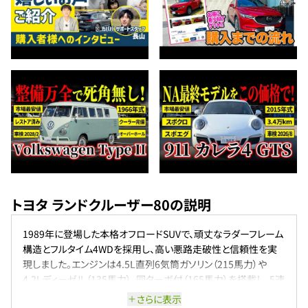
トヨタ ランドクルーザー80の説明
1989年に登場した本格オフロードSUVで、頑丈なラダーフレーム
構造とフルタイム4WDを採用し、高い悪路走破性と信頼性を実
現しました。エンジンは4.5L直列6気筒ガソリン（215馬力）や
4.2Lディーゼル（135馬力）、同ターボ付（165馬力）を搭載し、5速
マニュアルまたは電子制御オートマチック（ECT）を設定。3列シ
さらに表示