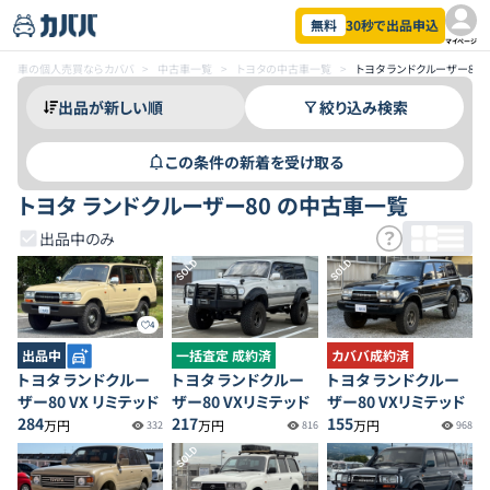
無料
30秒で出品申込
マイページ
車の個人売買ならカババ
>
中古車一覧
>
トヨタの中古車一覧
>
トヨタ ランドクルーザー80
絞り込み検索
この条件の新着を受け取る
トヨタ ランドクルーザー80 の中古車一覧
出品中のみ
SOLD
SOLD
4
出品中
一括査定 成約済
カババ成約済
トヨタ ランドクルー
トヨタ ランドクルー
トヨタ ランドクルー
ザー80 VX リミテッド
ザー80 VXリミテッド
ザー80 VXリミテッド
284
217
155
万円
万円
万円
332
816
968
SOLD