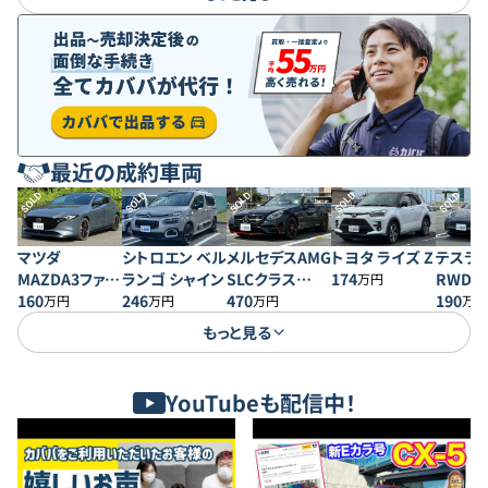
最近の成約車両
SOLD
SOLD
SOLD
SOLD
SOLD
マツダ
シトロエン ベル
メルセデスAMG
トヨタ ライズ Z
テスラ 
MAZDA3ファス
ランゴ シャイン
SLCクラス
174
RWD
万円
トバック 20S プ
160
246
SLC43 レッドア
470
190
万円
万円
万円
万円
ロアクティブ
ートエディショ
もっと見る
ン
YouTubeも配信中！