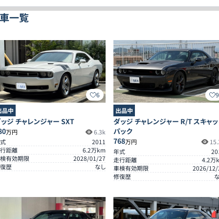
古車一覧
6
出品中
出品中
ッジ チャレンジャー SXT
ダッジ チャレンジャー R/T スキャッ
80
パック
万円
6.3k
768
式
2011
万円
15.
行距離
6.2
万km
年式
20
検有効期限
2028/01/27
走行距離
4.2
万
復歴
なし
車検有効期限
2026/12/
修復歴