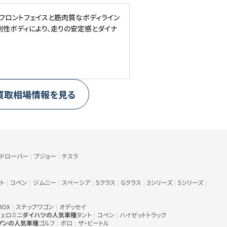
フロントフェイスと筋肉質なボディライン
剛性ボディにより、走りの安定感とダイナ
買取相場情報を見る
ンドローバー
プジョー
テスラ
ト
コペン
ジムニー
スペーシア
Sクラス
Gクラス
3シリーズ
5シリーズ
BOX
ステップワゴン
オデッセイ
ェロミニ
ダイハツの人気車種
タント
コペン
ハイゼットトラック
ゲンの人気車種
ゴルフ
ポロ
ザ・ビートル