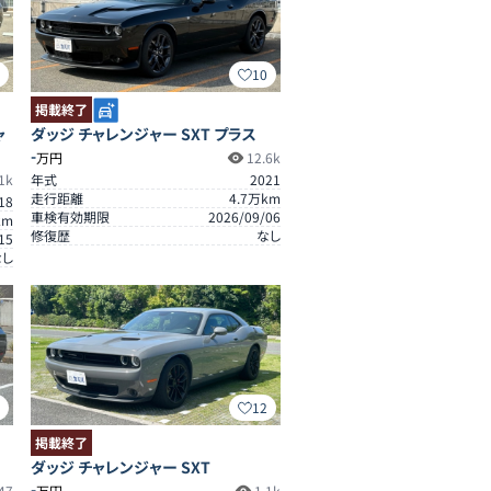
4
10
掲載終了
ャ
ダッジ チャレンジャー SXT プラス
-
万円
12.6k
1k
年式
2021
走行距離
4.7
万km
18
車検有効期限
2026/09/06
km
修復歴
なし
15
なし
0
12
掲載終了
ダッジ チャレンジャー SXT
-
47
万円
1.1k