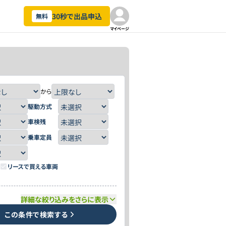
30秒で出品申込
無料
マイページ
から
駆動方式
車検残
乗車定員
リースで買える車両
詳細な絞り込みをさらに表示
この条件で検索する