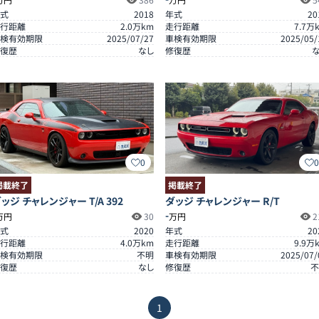
式
2018
年式
20
行距離
2.0
万km
走行距離
7.7
万
検有効期限
2025/07/27
車検有効期限
2025/05/
復歴
なし
修復歴
0
掲載終了
掲載終了
ッジ チャレンジャー T/A 392
ダッジ チャレンジャー R/T
-
万円
30
万円
2
式
2020
年式
20
行距離
4.0
万km
走行距離
9.9
万
検有効期限
不明
車検有効期限
2025/07/
復歴
なし
修復歴
不
1