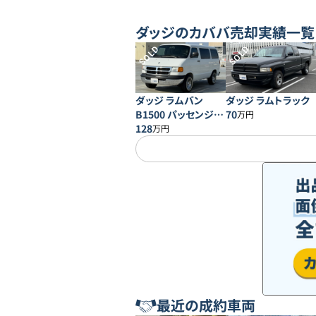
ダッジ
のカババ売却実績一覧
SOLD
SOLD
ダッジ ラムバン
ダッジ ラムトラック
B1500 パッセンジャ
70
万円
ー ショート
128
万円
最近の成約車両