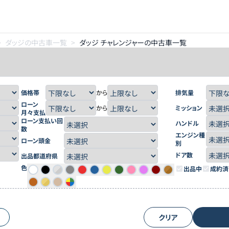
>
ダッジの中古車一覧
>
ダッジ チャレンジャーの中古車一覧
価格帯
から
排気量
ローン
から
ミッション
月々支払
ローン支払い回
ハンドル
数
エンジン種
ローン頭金
別
ドア数
出品都道府県
色
出品中
成約済
クリア