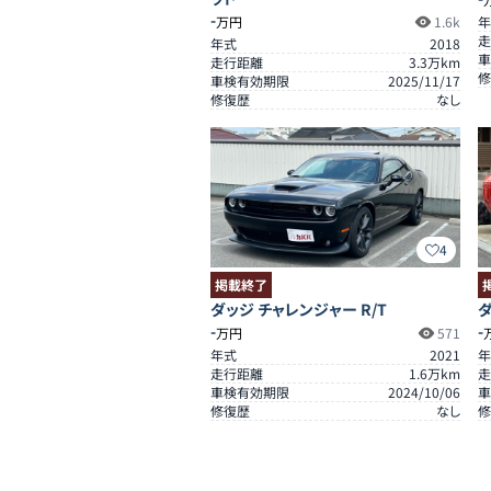
-
万円
1.6k
年
走
年式
2018
車
走行距離
3.3
万km
修
車検有効期限
2025/11/17
修復歴
なし
4
掲載終了
ダッジ チャレンジャー R/T
ダ
-
-
万円
571
年式
2021
年
走行距離
1.6
万km
走
車検有効期限
2024/10/06
車
修復歴
なし
修