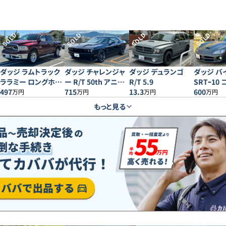
SOLD
SOLD
SOLD
SOLD
ダッジ ラムトラック
ダッジ チャレンジャ
ダッジ デュランゴ
ダッジ バ
ララミー ロングホー
ー R/T 50th アニバ
R/T 5.9
SRTｰ10
ン
497
ーサリー エディショ
715
13.3
ブル
600
万円
万円
万円
万円
ン
もっと見る