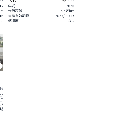
12
年式
2020
km
走行距離
8.5
万km
16
車検有効期限
2025/03/13
なし
修復歴
なし
0
16
22
km
07
明