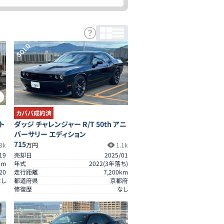
SOLD
9
カババ成約済
ト
ダッジ チャレンジャー R/T 50th アニ
バーサリー エディション
715
3k
万円
1.1k
19
売却日
2025/01
km
年式
2022
(
3
年落ち)
20
走行距離
7,200
km
なし
都道府県
京都府
修復歴
なし