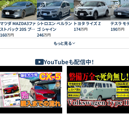
SOLD
SOLD
SOLD
SOLD
マツダ MAZDA3ファ
シトロエン ベルラン
トヨタ ライズ Z
テスラ モデ
ストバック 20S プロ
ゴ シャイン
174
190
万円
万円
アクティブ
160
246
万円
万円
もっと見る
YouTubeも配信中！