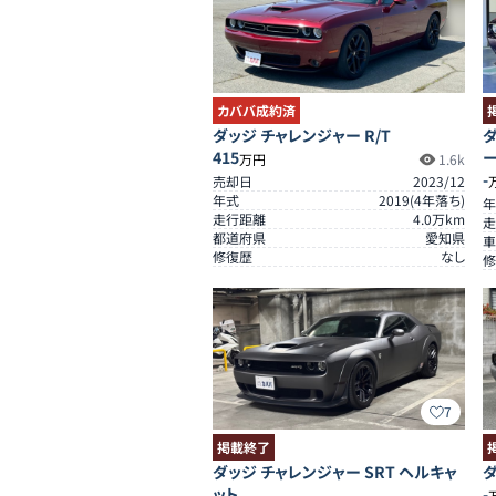
カババ成約済
ダッジ チャレンジャー R/T
ダ
415
万円
1.6k
-
売却日
2023/12
年式
2019
(
4
年落ち)
年
走行距離
4.0
万km
走
都道府県
愛知県
車
修復歴
なし
修
7
掲載終了
ダッジ チャレンジャー SRT ヘルキャ
ダ
ット
-