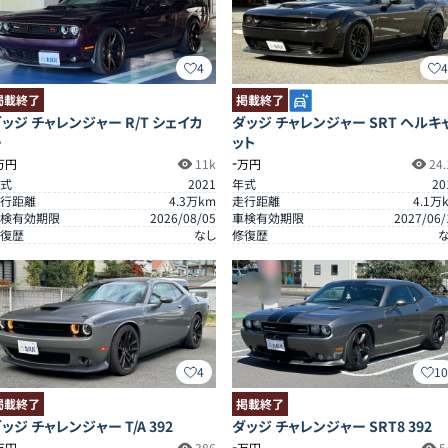
4
掲載終了
掲載終了
ッジ チャレンジャー R/T シェイカ
ダッジ チャレンジャー SRT ヘルキ
ー
ット
-
万円
11k
万円
24.
式
2021
年式
20
行距離
4.3
万km
走行距離
4.1
万
検有効期限
2026/08/05
車検有効期限
2027/06/
復歴
なし
修復歴
4
1
掲載終了
掲載終了
ッジ チャレンジャー T/A 392
ダッジ チャレンジャー SRT8 392
-
万円
386
万円
5