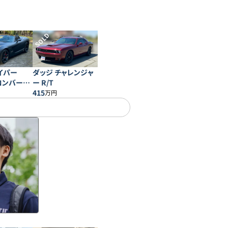
SOLD
イパー
ダッジ チャレンジャ
 コンバーチ
ー R/T
415
万円