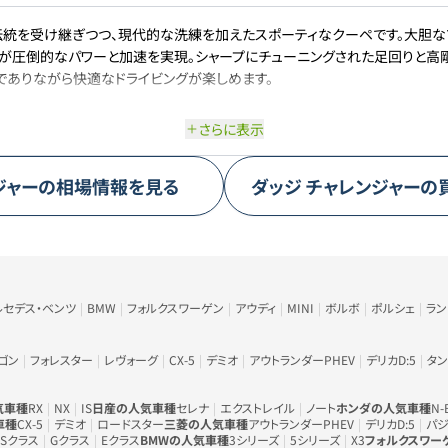
伝統を受け継ぎつつ、現代的な洗練を加えたスポーティなクーペです。大胆な
ンが圧倒的なパワーと加速を実現。シャープにチューニングされた足回りと高
でありながら快適なドライビングが楽しめます。
さらに表示
ジャー
の相場情報を見る
ダッジ
チャレンジャー
の
ルセデス・ベンツ
BMW
フォルクスワーゲン
アウディ
MINI
ボルボ
ポルシェ
ラ
ゴン
フォレスター
レヴォーグ
CX-5
デミオ
アウトランダーPHEV
デリカD:5
タン
気車種
RX
NX
IS
日産の人気車種
セレナ
エクストレイル
ノート
ホンダの人気車種
N-
車種
CX-5
デミオ
ロードスター
三菱の人気車種
アウトランダーPHEV
デリカD:5
パジ
Sクラス
Gクラス
Eクラス
BMWの人気車種
3シリーズ
5シリーズ
X3
フォルクスワー