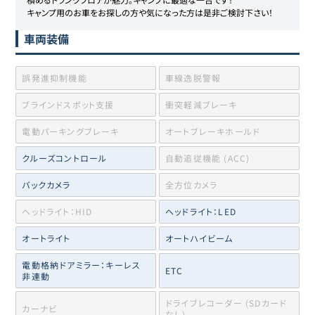
キャンプ用のお車をお探しの方や気になった方は是非ご検討下さい！
車両装備
誤発進抑制機能
車線逸脱警報
ブラインドスポット支援
衝突軽減ブレーキ
電動パーキングブレーキ
オートブレーキホールド
クルーズコントロール
自動追従機能 (ACC)
バックカメラ
全方位カメラ
ヘッドライト：HID
ヘッドライト：LED
オートライト
オートハイビーム
電動格納ドアミラー：キーレス
ETC
非連動
ドライブレコーダー (SDカード
カーナビ
なし)