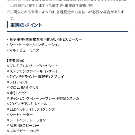
は諸費用が発生します。（名義変更・車庫証明取得、等）
※ご購入される車両によっては、各種税金のお支払いが必要な場合がありま
す。
車両のポイント
・
希少車種/重量物牽引可能/ALPINEスピーカー
・
シートヒーター/ベンチレーション
・
マルチビューモニター
【主要装備】

⚪︎プレミアムレザーバケットシート

⚪︎ステアリングホイール［レザー］

⚪︎7インチドライバー情報ディスプレイ

⚪︎フロアマット

⚪︎クロム RAM グリル

⚪︎牽引フック

⚪︎キャンピングトレーラーブレーキ制御システム

⚪︎20インチアルミホイール

⚪︎LEDヘッドライト、フォグランプ

⚪︎シートヒーター

⚪︎シートベンチレーション

⚪︎ALPINEスピーカー

⚪︎マルチビューカメラ
