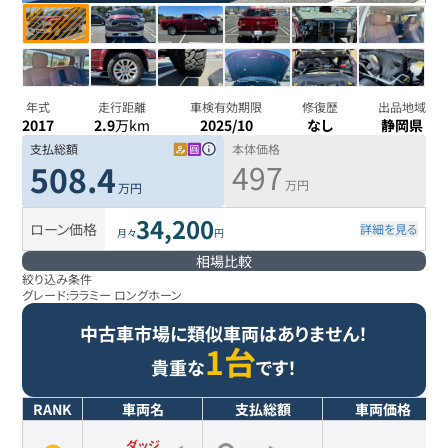
年式
走行距離
車検有効期限
修復歴
出品地域
2017
2.9
万km
2025/10
なし
静岡県
支払総額
本体価格
497
508.4
万円
万円
34,200
ローン価格
詳細を見る
月々
円
相場比較
絞り込み条件
グレード:
ララミー ロングホーン
中古車市場に類似車両はありません！
1台
貴重な
です！
RANK
車両名
支払総額
車両価格
ダッジ