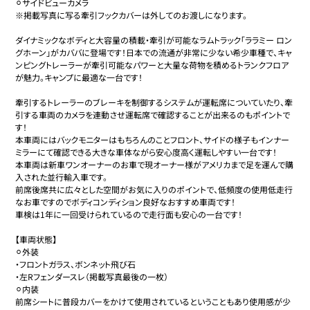
⚪︎サイドビューカメラ

※掲載写真に写る牽引フックカバーは外してのお渡しになります。

ダイナミックなボディと大容量の積載・牽引が可能なラムトラック「ララミー ロン
グホーン」がカババに登場です！日本での流通が非常に少ない希少車種で、キャ
ンピングトレーラーが牽引可能なパワーと大量な荷物を積めるトランクフロア
が魅力。キャンプに最適な一台です！

牽引するトレーラーのブレーキを制御するシステムが運転席についていたり、牽
引する車両のカメラを連動させ運転席で確認することが出来るのもポイントで
す！

本車両にはバックモニターはもちろんのことフロント、サイドの様子もインナー
ミラーにて確認できる大きな車体ながら安心度高く運転しやすい一台です！

本車両は新車ワンオーナーのお車で現オーナー様がアメリカまで足を運んで購
入された並行輸入車です。

前席後席共に広々とした空間がお気に入りのポイントで、低頻度の使用低走行
なお車ですのでボディコンディション良好なおすすめ車両です！

車検は1年に一回受けられているので走行面も安心の一台です！

【車両状態】

⚪︎外装

・フロントガラス、ボンネット飛び石

・左Rフェンダースレ（掲載写真最後の一枚）

⚪︎内装

前席シートに普段カバーをかけて使用されているということもあり使用感が少