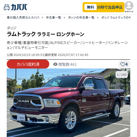
無料
30秒で出品申込
マイページ
車の個人売買ならカババ
>
中古車一覧
>
ダッジの中古車一覧
>
ダッジ ラムトラックの中古
ダッジ
ラムトラック
ララミー ロングホーン
希少車種/重量物牽引可能/ALPINEスピーカー/シートヒーター/ベンチレーシ
ョン/マルチビューモニター
公開
2024/10/15 18:09:53
|
最終更新
2026/07/07 17:42:45
カババ成約済
4
閲覧数:
461
1
/
100