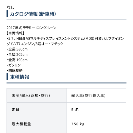
なし
カタログ情報（新車時）
2017年式 ララミー ロングホーン

【車両情報】

・5.7L HEMI V8マルチディスプレイスメントシステム（MDS）可変バルブタイミン
グ （VVT）エンジン/8速オートマチック 

・全長 580cm

・全幅 202cm

・全高 190cm

・ガソリン 

・四輪駆動
車種情報
国産/輸入(正規・並行)
輸入車(並行輸入車)
定員
5 名
最大積載量
250 kg