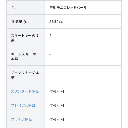
色
デルモニコレッドパール
排気量 (cc)
5650cc
スマートキーの本
2
数
キーレスキーの
-
本数
ノーマルキーの本
-
数
スタンダード保証
付帯不可
プレミアム保証
付帯不可
プラチナ保証
付帯不可