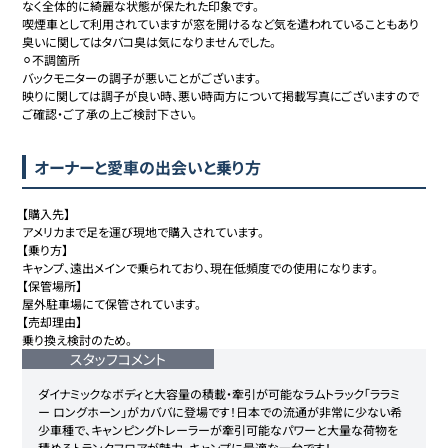
なく全体的に綺麗な状態が保たれた印象です。

喫煙車として利用されていますが窓を開けるなど気を遣われていることもあり
臭いに関してはタバコ臭は気になりませんでした。

⚪︎不調箇所

バックモニターの調子が悪いことがございます。

映りに関しては調子が良い時、悪い時両方について掲載写真にございますので
ご確認・ご了承の上ご検討下さい。
オーナーと愛車の出会いと乗り方
【購入先】

アメリカまで足を運び現地で購入されています。

【乗り方】

キャンプ、遠出メインで乗られており、現在低頻度での使用になります。

【保管場所】

屋外駐車場にて保管されています。

【売却理由】

乗り換え検討のため。
スタッフコメント
ダイナミックなボディと大容量の積載・牽引が可能なラムトラック「ララミ
ー ロングホーン」がカババに登場です！日本での流通が非常に少ない希
少車種で、キャンピングトレーラーが牽引可能なパワーと大量な荷物を
積めるトランクフロアが魅力。キャンプに最適な一台です！
