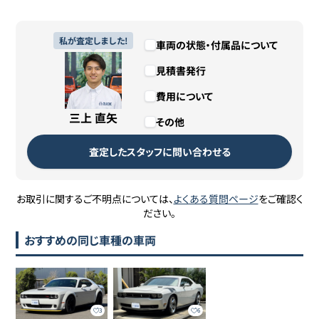
私が査定しました!
車両の状態・付属品について
見積書発行
費用について
三上 直矢
その他
査定したスタッフに問い合わせる
お取引に関するご不明点については、
よくある質問ページ
をご確認く
ださい。
おすすめの同じ車種の車両
3
6