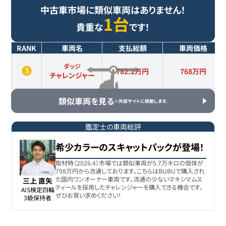
中古車市場に類似車両はありません！
1台
貴重な
です！
RANK
車両名
支払総額
車両価格
ダッジ
782.2万円
768
万円
チャレンジャー
類似車両を見る
※外部サイトに移動します。
鑑定士の車両総評
希少カラーのスキャットパックが登場！
取材時（2026.4）市場では類似車両が5.7万キロの個体が
798万円から流通しております。こちらはBUBUで購入され
た国内ワンオーナー車両です。流通の少ないマキシマムス
三上 直矢
ティールを採用したチャレンジャーを購入できる機会です。
AIS検定四輪

ぜひお買い求めください！
3級保持者