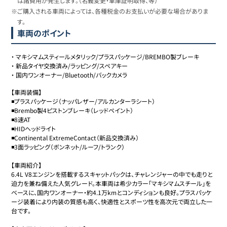
は諸費用が発生します。（名義変更・車庫証明取得、等）
※ご購入される車両によっては、各種税金のお支払いが必要な場合がありま
す。
車両のポイント
・
マキシマムスティールメタリック/プラスパッケージ/BREMBO製ブレーキ
・
新品タイヤ交換済み/ラッピング/スペアキー
・
国内ワンオーナー/Bluetooth/バックカメラ
【車両装備】

◾️プラスパッケージ（ナッパレザー/アルカンターラシート）

◾️Brembo製4ピストンブレーキ（レッドペイント）

◾️8速AT

◾️HIDヘッドライト

◾️Continental ExtremeContact（新品交換済み）

◾️3面ラッピング（ボンネット/ルーフ/トランク）

【車両紹介】

6.4L V8エンジンを搭載するスキャットパックは、チャレンジャーの中でも走りと
迫力を兼ね備えた人気グレード。本車両は希少カラー「マキシマムスチール」を
ベースに、国内ワンオーナー・約4.1万kmとコンディションも良好。プラスパッケ
ージ装着により内装の質感も高く、快適性とスポーツ性を高次元で両立した一
台です。
