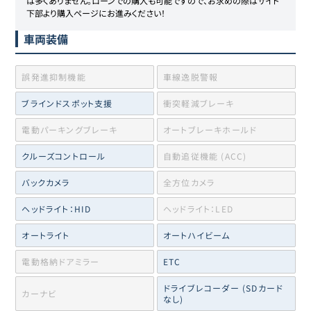
は多くありません。ローンでの購入も可能ですので、お求めの際はサイト
下部より購入ページにお進みください！
車両装備
誤発進抑制機能
車線逸脱警報
ブラインドスポット支援
衝突軽減ブレーキ
電動パーキングブレーキ
オートブレーキホールド
クルーズコントロール
自動追従機能 (ACC)
バックカメラ
全方位カメラ
ヘッドライト：HID
ヘッドライト：LED
オートライト
オートハイビーム
電動格納ドアミラー
ETC
ドライブレコーダー (SDカード
カーナビ
なし)