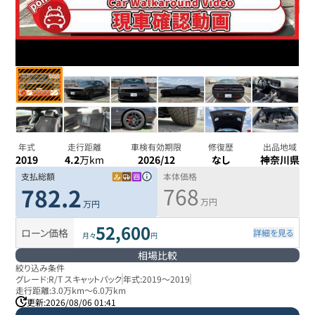
年式
走行距離
車検有効期限
修復歴
出品地域
2019
4.2
万km
2026/12
なし
神奈川県
支払総額
本体価格
768
782.2
万円
万円
52,600
ローン価格
詳細を見る
月々
円
相場比較
絞り込み条件
グレード:
R/T スキャットパック
年式:
2019
～
2019
走行距離:
3.0万km
～
6.0万km
更新:
2026/08/06 01:41