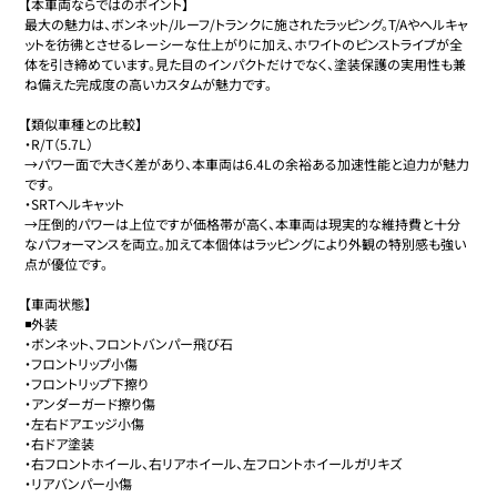
【本車両ならではのポイント】

最大の魅力は、ボンネット/ルーフ/トランクに施されたラッピング。T/Aやヘルキャ
ットを彷彿とさせるレーシーな仕上がりに加え、ホワイトのピンストライプが全
体を引き締めています。見た目のインパクトだけでなく、塗装保護の実用性も兼
ね備えた完成度の高いカスタムが魅力です。

【類似車種との比較】

・R/T（5.7L）

→パワー面で大きく差があり、本車両は6.4Lの余裕ある加速性能と迫力が魅力
です。

・SRTヘルキャット

→圧倒的パワーは上位ですが価格帯が高く、本車両は現実的な維持費と十分
なパフォーマンスを両立。加えて本個体はラッピングにより外観の特別感も強い
点が優位です。

【車両状態】

◾️外装

・ボンネット、フロントバンパー飛び石

・フロントリップ小傷

・フロントリップ下擦り

・アンダーガード擦り傷

・左右ドアエッジ小傷

・右ドア塗装

・右フロントホイール、右リアホイール、左フロントホイールガリキズ

・リアバンパー小傷
