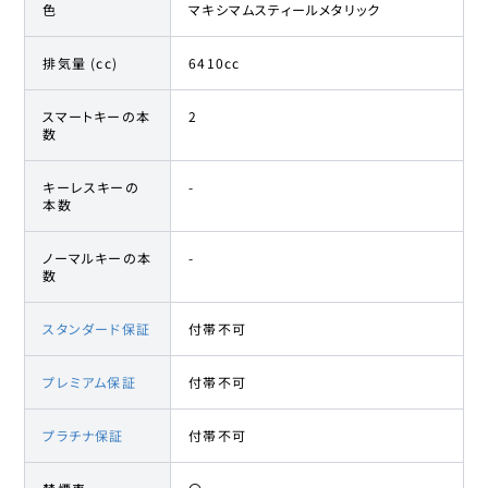
色
マキシマムスティールメタリック
排気量 (cc)
6410cc
スマートキーの本
2
数
キーレスキーの
-
本数
ノーマルキーの本
-
数
スタンダード保証
付帯不可
プレミアム保証
付帯不可
プラチナ保証
付帯不可