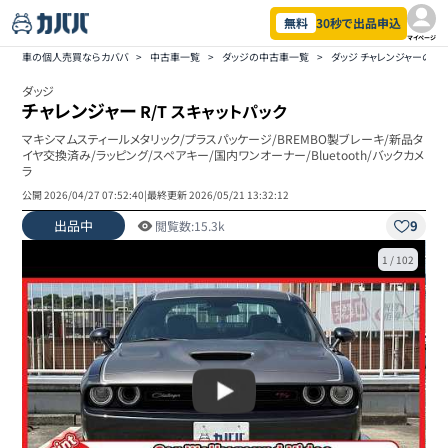
無料
30秒で出品申込
マイページ
車の個人売買ならカババ
>
中古車一覧
>
ダッジの中古車一覧
>
ダッジ チャレンジャーの中
ダッジ
チャレンジャー
R/T スキャットパック
マキシマムスティールメタリック/プラスパッケージ/BREMBO製ブレーキ/新品タ
イヤ交換済み/ラッピング/スペアキー/国内ワンオーナー/Bluetooth/バックカメ
ラ
公開
2026/04/27 07:52:40
|
最終更新
2026/05/21 13:32:12
出品中
9
閲覧数:
15.3k
1
/
102