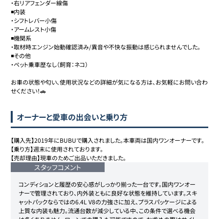
・右リアフェンダー線傷

◾️内装

・シフトレバー小傷

・アームレスト小傷

◾️機関系

・取材時エンジン始動確認済み/異音や不快な振動は感じられませんでした。

◾️その他

・ペット乗車歴なし（飼育：ネコ）

お車の状態や匂い、使用状況などの詳細が気になる方は、お気軽にお問い合わ
せください！🚗
オーナーと愛車の出会いと乗り方
【購入先】2019年にBUBUで購入されました。本車両は国内ワンオーナーです。

【乗り方】週末に使用されております。

【売却理由】現車のためご出品いただきました。
スタッフコメント
コンディションと履歴の安心感がしっかり揃った一台です。国内ワンオー
ナーで管理されており、内外装ともに良好な状態を維持しています。スキ
ャットパックならではの6.4L V8の力強さに加え、プラスパッケージによる
上質な内装も魅力。流通台数が減少している中、この条件で選べる機会