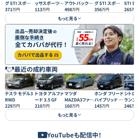
グ STI スポーツ
ッサスポーツ
アウトバック
グ STI スポーツ
STI ST
EX ブラックイ
371
1.6i-S アイサイ
113
30th アニバー
498
R EX
356
265
万円
万円
万円
万円
万円
ンテリアセレク
ト
サリー
もっと見る
ション
最近の成約車両
SOLD
SOLD
SOLD
SOLD
SOLD
テスラ モデル3
トヨタ アルファ
マツダ
ホンダ フリード
シトロエ
RWD
ード 3.5 GF
MAZDA3ファス
ハイブリッド G
ランゴ 
229
210
トバック 20S プ
160
ホンダセンシン
145
246
万円
万円
万円
万円
万円
ロアクティブ
グ
もっと見る
YouTubeも配信中！