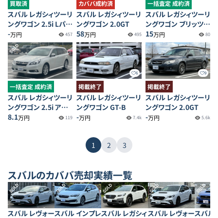
買取済
カババ成約済
一括査定 成約済
スバル レガシィツーリ
スバル レガシィツーリ
スバル レガシィツーリ
ングワゴン 2.5i Lパッ
ングワゴン 2.0GT
ングワゴン ブリッツェ
ケージ
-
58
ン 2001モデル
15
万円
万円
万円
457
495
80
SOLD
6
9
一括査定 成約済
掲載終了
掲載終了
スバル レガシィツーリ
スバル レガシィツーリ
スバル レガシィツーリ
ングワゴン 2.5i アイ
ングワゴン GT-B
ングワゴン 2.0GT
サイト Sパッケージ
8.1
-
-
万円
万円
万円
119
7.4k
5.6k
1
2
3
スバル
のカババ売却実績一覧
SOLD
SOLD
SOLD
SOLD
SOLD
スバル レヴォー
スバル インプレ
スバル レガシィ
スバル レヴォー
スバル 