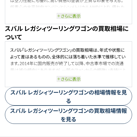
は空力性能にも優れ、高い質感の塗装が上質な印象を与える。
低重心の水平対向エンジンとシンメトリカルAWDにより、優れた
操縦安定性と安心感のある走りを実現。広い荷室と快適な室内
さらに表示
空間を備え、日常からロングドライブまで幅広く対応するオール
スバル レガシィツーリングワゴンの買取相場に
ラウンダー。
ついて
スバル「レガシィツーリングワゴン」の買取相場は、年式や状態に
よって差はあるものの、全体的には落ち着いた水準で推移してい
ます。2014年に国内販売が終了して以降、中古車市場での流通
量は減少傾向にありますが、一部のファンからの根強い支持によ
り一定の需要は保たれています。特に水平対向エンジンとシンメ
さらに表示
トリカルAWDによる走行性能や、実用性の高いワゴンボディを評
価する声は多く、コンディションが良好な車両であれば比較的安
スバル
レガシィツーリングワゴン
の相場情報を見
定した査定が期待できます。ただし、年式が古いモデルや過走行
る
車に関しては査定が控えめになる傾向にあり、売却時には装備
スバル
レガシィツーリングワゴン
の買取相場情報
やメンテナンス履歴が評価を左右する要素となります。全体とし
ては「高値がつきやすい車」とは言いにくいものの、スバルならで
を見る
はの個性と信頼性から、堅実なリセールが見込めるモデルと言え
るでしょう。