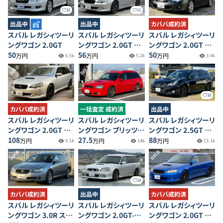
25
11
出品中
出品中
カババ成約済
スバル レガシィツーリ
スバル レガシィツーリ
スバル レガシィツーリ
ングワゴン 2.0GT
ングワゴン 2.0GT ス
ングワゴン 2.0GT ア
50
ペックB
56
ーバンセレクション
50
万円
万円
万円
6.5k
5.2k
3.9k
SOLD
SOLD
10
カババ成約済
一括査定 成約済
出品中
スバル レガシィツーリ
スバル レガシィツーリ
スバル レガシィツーリ
ングワゴン 2.0GT ス
ングワゴン ブリッツェ
ングワゴン 2.5GT S
ペックB
108
ン 2002モデル
27.5
パッケージ
88
万円
万円
万円
9.1k
14k
13.1k
SOLD
SOLD
19
カババ成約済
出品中
カババ成約済
スバル レガシィツーリ
スバル レガシィツーリ
スバル レガシィツーリ
ングワゴン 3.0R スペ
ングワゴン 2.0GT-B
ングワゴン 2.0GT ス