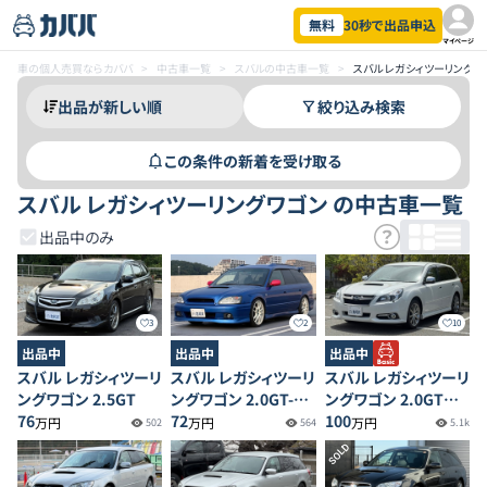
無料
30秒で出品申込
マイページ
車の個人売買ならカババ
>
中古車一覧
>
スバルの中古車一覧
>
スバル レガシィツーリング
絞り込み検索
この条件の新着を受け取る
スバル レガシィツーリングワゴン の中古車一覧
出品中のみ
3
2
10
出品中
出品中
出品中
スバル レガシィツーリ
スバル レガシィツーリ
スバル レガシィツーリ
ングワゴン 2.5GT
ングワゴン 2.0GT-B
ングワゴン 2.0GT
76
Sエディション 4WD
72
DIT アイサイト プレミ
100
万円
万円
万円
502
564
5.1k
アムレザーセレクショ
SOLD
ン