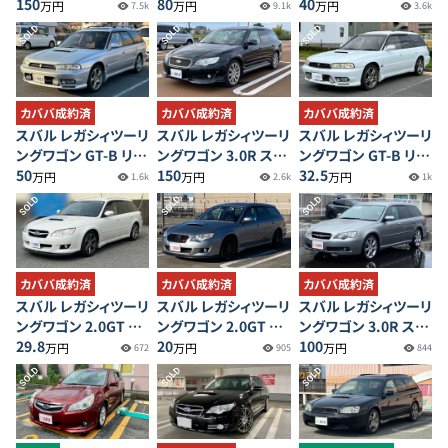
ックB
150
リミテッドⅡ
80
ペックB WRリミテッ
40
万円
万円
万円
7.5k
9.1k
3.6k
ド 2004
SOLD
SOLD
SOLD
カババ成約済
カババ成約済
カババ成約済
スバル レガシィツーリ
スバル レガシィツーリ
スバル レガシィツーリ
ングワゴン GT-B リミ
ングワゴン 3.0R スペ
ングワゴン GT-B リミ
テッド
50
ックB
150
テッド
32.5
万円
万円
万円
1.6k
2.6k
1k
SOLD
SOLD
SOLD
カババ成約済
カババ成約済
カババ成約済
スバル レガシィツーリ
スバル レガシィツーリ
スバル レガシィツーリ
ングワゴン 2.0GT ア
ングワゴン 2.0GT ア
ングワゴン 3.0R スペ
ーバンセレクション
29.8
イサイト
20
ックB
100
万円
万円
万円
672
905
844
SOLD
SOLD
SOLD