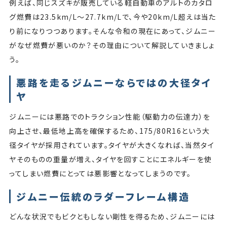
例えば、同じスズキが販売している軽自動車のアルトのカタロ
グ燃費は23.5km/L〜27.7km/Lで、今や20km/L超えは当た
り前になりつつあります。そんな令和の現在にあって、ジムニー
がなぜ燃費が悪いのか？その理由について解説していきましょ
う。
悪路を走るジムニーならではの大径タイ
ヤ
ジムニーには悪路でのトラクション性能（駆動力の伝達力）を
向上させ、最低地上高を確保するため、175/80R16という大
径タイヤが採用されています。タイヤが大きくなれば、当然タイ
ヤそのものの重量が増え、タイヤを回すことにエネルギーを使
ってしまい燃費にとっては悪影響となってしまうのです。
ジムニー伝統のラダーフレーム構造
どんな状況でもビクともしない剛性を得るため、ジムニーには