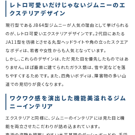
レトロ可愛いだけじゃないジムニーのエ
クステリアデザイン
現行型であるJB64型ジムニーが人気の理由として挙げられる
のが、レトロ可愛いエクステリアデザインです。2代目にあたる
JA11型を彷彿とさせる丸型ヘッドライトや角の立ったスクエア
なボディは、若者や女性からも人気となっています。
しかし、これらのデザインは、ただ見た目を優先したものではあ
りません。ほぼ垂直に建てられたガラス類は、雪や泥などを落
ちやすくするためです。また、四角いボディは、障害物の多い山
道での見切りが良くなります。
ワクワク感を演出した機能美溢れるジム
ニーインテリア
エクステリアと同様に、ジムニーのインテリアには見た目と機
能を両立させたこだわりが詰め込まれています。
車両の姿勢を把握しやすい水平基調のダッシュボードや、手袋