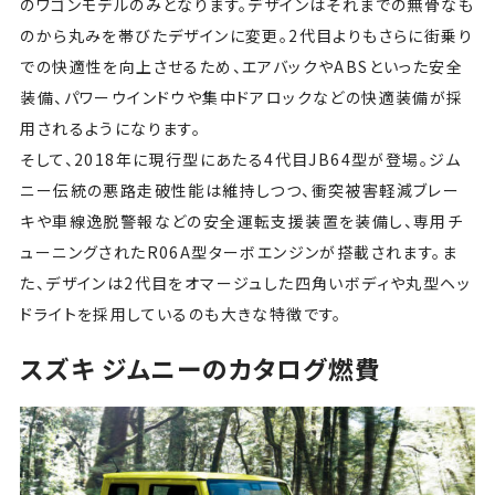
のワゴンモデルのみとなります。デザインはそれまでの無骨なも
のから丸みを帯びたデザインに変更。2代目よりもさらに街乗り
での快適性を向上させるため、エアバックやABSといった安全
装備、パワーウインドウや集中ドアロックなどの快適装備が採
用されるようになります。
そして、2018年に現行型にあたる4代目JB64型が登場。ジム
ニー伝統の悪路走破性能は維持しつつ、衝突被害軽減ブレー
キや車線逸脱警報などの安全運転支援装置を装備し、専用チ
ューニングされたR06A型ターボエンジンが搭載されます。ま
た、デザインは2代目をオマージュした四角いボディや丸型ヘッ
ドライトを採用しているのも大きな特徴です。
スズキ ジムニーのカタログ燃費