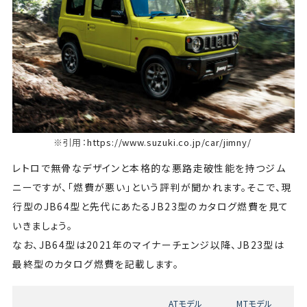
※引用：
https://www.suzuki.co.jp/car/jimny/
レトロで無骨なデザインと本格的な悪路走破性能を持つジム
ニーですが、「燃費が悪い」という評判が聞かれます。そこで、現
行型のJB64型と先代にあたるJB23型のカタログ燃費を見て
いきましょう。
なお、JB64型は2021年のマイナーチェンジ以降、JB23型は
最終型のカタログ燃費を記載します。
ATモデル
MTモデル