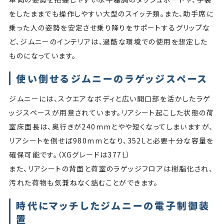
をしたままでも操作しやすい大型のスイッチ類。また、助手席に
乗った人の姿勢を安定させ乗り降りをサポートするグリップな
ど、ジムニーのインテリアは、過酷な環境での使用を想定した
ものになっています。
使い倒せるジムニーのラゲッジスペース
ジムニーには、スクエアなボディと広い開口部を活かしたラゲ
ッジスペースが用意されています。リアシート起こした状態の荷
室床面長は、奥行きが240mmとやや短くなってしまいますが、
リアシートを倒せば980mmとなり、352Lと必要十分な容量を
確保可能です。（XGグレードは377L）
また、リアシートの背面と荷室のラゲッジフロアは樹脂化され、
汚れた荷物も気兼ねなく詰むことができます。
時代にマッチしたジムニーの電子制御装
置