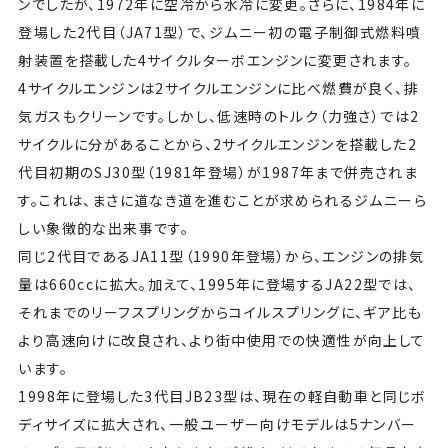
ンでしたが、1972年に空冷から水冷に変更。さらに、1984年に
登場した2代目（JA71型）で、ジムニー初の電子制御式燃料噴
射装置を搭載した4サイクルターボエンジンに変更されます。
4サイクルエンジンは2サイクルエンジンに比べ燃費が良く、排
気ガスもクリーンです。しかし、低速時のトルク（力強さ）では2
サイクルに分があることから、2サイクルエンジンを搭載した2
代目初期のSJ30型（1981年登場）が1987年まで併売されま
す。これは、まさに道なき道を進むことが求められるジムニーら
しい象徴的な出来事です。
同じ2代目であるJA11型（1990年登場）から、エンジンの排気
量は660ccに拡大。加えて、1995年に登場するJA22型では、
それまでのリーフスプリングからコイルスプリングに、ギア比も
より高速向けに改良され、より街中使用での快適性が向上して
います。
1998年に登場した3代目JB23型は、現在の軽自動車と同じボ
ディサイズに拡大され、一般ユーザー向けモデルは5ナンバー