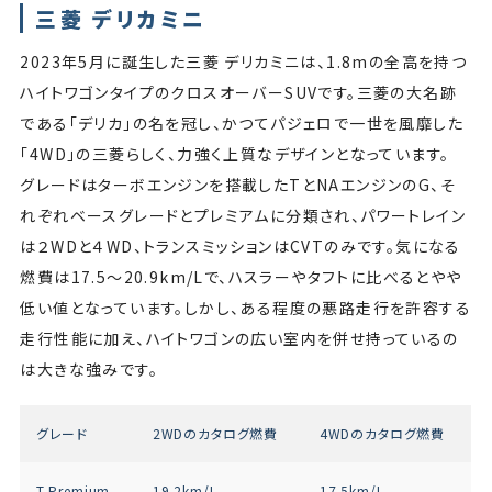
三菱 デリカミニ
2023年5月に誕生した三菱 デリカミニは、1.8mの全高を持つ
ハイトワゴンタイプのクロスオーバーSUVです。三菱の大名跡
である「デリカ」の名を冠し、かつてパジェロで一世を風靡した
「4WD」の三菱らしく、力強く上質なデザインとなっています。
グレードはターボエンジンを搭載したTとNAエンジンのG、そ
れぞれベースグレードとプレミアムに分類され、パワートレイン
は２WDと４WD、トランスミッションはCVTのみです。気になる
燃費は17.5〜20.9km/Lで、ハスラーやタフトに比べるとやや
低い値となっています。しかし、ある程度の悪路走行を許容する
走行性能に加え、ハイトワゴンの広い室内を併せ持っているの
は大きな強みです。
グレード
2WDのカタログ燃費
4WDのカタログ燃費
T Premium
19.2km/L
17.5km/L