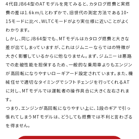
4代目JB64型のATモデルを見てみると、カタログ燃費と実燃
費の差は1.6km/Lとわずかで、旧世代の測定方法である10・
15モードに比べ、WLTCモードがより実仕様に近いことがよく
わかります。
しかし、同じJB64型でも、MTモデルはカタログ燃費と大きな
差が出てしまっていますが、これはジムニーならではの特徴が
大きく影響しているからに他なりません。まず、ジムニーは悪路
での走破性能を担保するため、一般的な乗用車よりもエンジン
が高回転になりやすいローギアード設定されています。また、機
械任せで適切なタイミングでシフトチェンジを行ってくれるAT
に対し、MTモデルでは運転者の操作具合に大きく左右されま
す。
つまり、エンジンが高回転になりやすい上に、1段のギアで引っ
張れてしまうMTモデルは、どうしても燃費では不利と言わざる
を得ません。