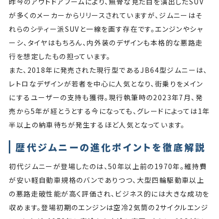
昨今のアウトドアブームにより、無骨な見た目を演出したSUV
が多くのメーカーからリリースされていますが、ジムニーはそ
れらのシティー派SUVと一線を画す存在です。エンジンやシャ
ーシ、タイヤはもちろん、内外装のデザインも本格的な悪路走
行を想定したもの担っています。
また、2018年に発売された現行型であるJB64型ジムニーは、
レトロなデザインが若者を中心に人気となり、街乗りをメイン
にするユーザーの支持も獲得。現行執筆時の2023年7月、発
売から5年が経とうとする今になっても、グレードによっては1年
半以上の納車待ちが発生するほど人気となっています。
歴代ジムニーの進化ポイントを徹底解説
初代ジムニーが登場したのは、50年以上前の1970年。維持費
が安い軽自動車規格のバンでありつつ、大型四輪駆動車以上
の悪路走破性能が高く評価され、ビジネス的には大きな成功を
収めます。登場初期のエンジンは空冷2気筒の2サイクルエンジ