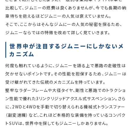
比較して、ジムニーの燃費は良くありませんが、今でも長期の納
車待ちを抱えるほどジムニーの人気は衰えていません。
そこで、ここからはそんなジムにーの人気の秘密を探るため、
ジムニーならではの特徴を改めて詳しく見ていきます。
世界中が注目するジムニーにしかないメ
カニズム
何度も触れているように、ジムニーを語る上で悪路の走破性は
欠かせないポイントです。その性能を担保するため、ジムニーは
受け継がれてきた伝統のメカニズムを持っています。
堅牢なラダーフレームや大径タイヤ、剛性と悪路でのトラクショ
ン性能で優れた3リンクリジッドアクスル式サスペンション。さら
に、2WDと4WDを手動で切り替えられる機械式トランスファー
（副変速機）など、これほど本格的な装備を持っているコンパク
トSUVは、世界中を探してもジムニーしかありません。