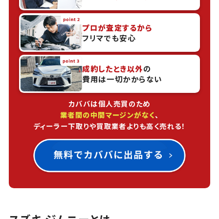
プロが査定するから
フリマでも安心
成約したとき以外
の
費用は一切かからない
カババは個人売買のため
業者間の中間マージンがなく
、
ディーラー下取りや買取業者よりも高く売れる！