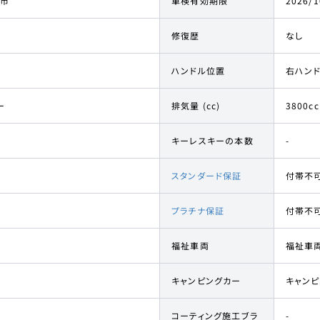
市
車検有効期限
2026/1
修復歴
なし
ハンドル位置
右ハン
ー
排気量 (cc)
3800cc
キーレスキーの本数
-
スタンダード保証
付帯不
プラチナ保証
付帯不
福祉車両
福祉車
キャンピングカー
キャン
コーティング施工ブラ
-