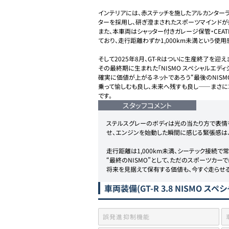
インテリアには、赤ステッチを施したアルカンターラ
ターを採用し、研ぎ澄まされたスポーツマインドが感
また、本車両はシャッター付きガレージ保管・CEA
ており、走行距離わずか1,000km未満という使用
そして2025年8月、GT-Rはついに生産終了を迎えま
その最終期に生まれた「NISMO スペシャルエディ
確実に価値が上がるネットであろう“最後のNISMO”
乗って愉しむも良し、未来へ残すも良し——まさに
です。
スタッフコメント
ステルスグレーのボディは光の当たり方で表情を
せ、エンジンを始動した瞬間に感じる緊張感は、
走行距離は1,000km未満、シーテック接続で
“最終のNISMO”として、ただのスポーツカー
将来を見据えて保有する価値も、今すぐ走らせ
車両装備
(GT-R 3.8 NISMO 
誤発進抑制機能