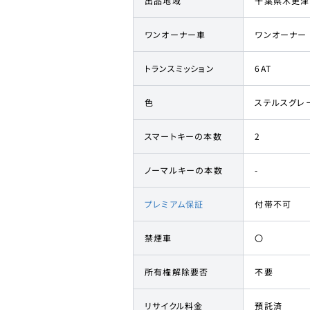
出品地域
千葉県木更津
ワンオーナー車
ワンオーナー
トランスミッション
6AT
色
ステルスグレ
スマートキーの本数
2
ノーマルキーの本数
-
プレミアム保証
付帯不可
禁煙車
〇
所有権解除要否
不要
リサイクル料金
預託済