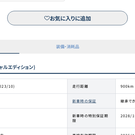
お気に入りに追加
装備・消耗品
スペシャルエディション)
023/10)
走行距離
900km
新車時の保証
継承でき
新車時の特別保証期
2028/1
限