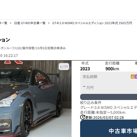
車一覧
>
日産 GT-Rの中古車一覧
>
GT-R 3.8 NISMO スペシャルエディション 2023年式 3565万円
ション
ーボンルーフ/LSD/屋内保管/10月8日定期点検済み
0 16:22:17
年式
走行距離
1
/
77
2023
900
km
支払総額
-
万円
絞り込み条件
グレード:
3.8 NISMO スペシャルエ
走行距離:
未指定
～
5,000km
更新:
2026/03/07 02:28
中古車市