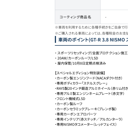
コーティング商品名
-
※車両を利用するために各種手続きをご自身で行う
※ご購入される車両によっては、各種税金のお支
車両のポイント
(GT-R 3.8 NIS
・
スポーツリセッティング/全面プロテクション施工
・
20AW/カーボンルーフ/LSD
・
屋内保管/10月8日定期点検済み
【スペシャルエディション特別装備】

・カーボン製エンジンフード（NACAダクト付き）

・専用ボディカラー「ステルスグレー」

・RAYS製20インチ鍛造アルミホイール（赤リム付き）
・専用アルミ製エンジンネームプレート（赤文字）

・フロント機械式LSD

・カーボン製ルーフ

・カーボンセラミックブレーキ（ブレンボ製）

・専用カーボンエアロパーツ

・専用インテリア（赤ステッチ／アルカンターラ）

・専用NISMOタコメーター（レッドフェイス）
