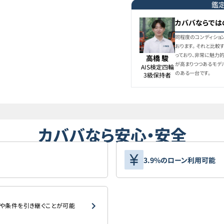
鑑
カババならでは
同程度のコンディション
おります。 それと比較
っており、非常に魅力
高橋 駿
が高まりつつあるモデ
AIS検定四輪

のある一台です。
3級保持者
カババなら安心・安全
3.9%のローン利用可能
や条件を引き継ぐことが可能