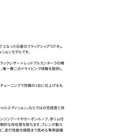
となった日産のフラッグシップ「GT-R」。
ションモデルです。

ラックレザー×レッドアルカンターラの精
り、唯一無二のドライビング体験を提供し
、チューニングで究極の1台に仕上げるも
ペシャルエディション」ならではの完成度と存
エンジンフードやカーボンルーフ、赤リム付
圧倒的な存在感を放ちます。ブレンボ製カ
など、走行性能を極限まで高める専用装備