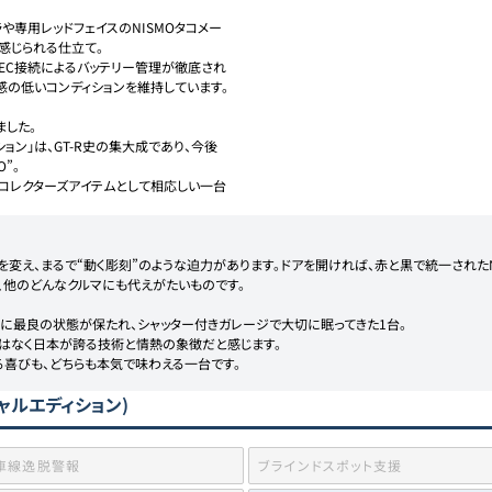
や専用レッドフェイスのNISMOタコメー
じられる仕立て。

TEC接続によるバッテリー管理が徹底され
感の低いコンディションを維持しています。

した。

ション」は、GT-R史の集大成であり、今後
。

コレクターズアイテムとして相応しい一台
変え、まるで“動く彫刻”のような迫力があります。ドアを開ければ、赤と黒で統一された
他のどんなクルマにも代えがたいものです。

常に最良の状態が保たれ、シャッター付きガレージで大切に眠ってきた1台。

ではなく日本が誇る技術と情熱の象徴だと感じます。

る喜びも、どちらも本気で味わえる一台です。
スペシャルエディション)
車線逸脱警報
ブラインドスポット支援