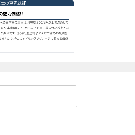
定士の車両総評
の魅力価格!!
・装備内容の車両は、現在3,800万円以上で流通して
すると、本車両は150万円以上お買い得な価格設定とな
的な条件です。 さらに、生産終了により市場での希少性
ルですので、今このタイミングでガレージに収める価値