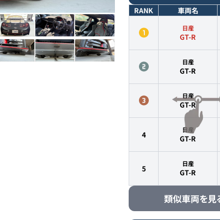
RANK
車両名
日産
GT-R
日産
GT-R
日産
GT-R
日産
4
GT-R
日産
5
GT-R
類似車両を見