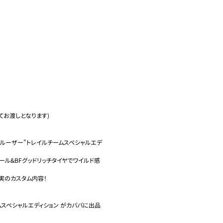
お渡しとなります)

クルーザー"トレイルチームスペシャルエデ
ール&BFグッドリッチタイヤでワイルド感
実のカスタム内容！

ームスペシャルエディション がカババに出品