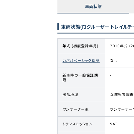
車両状態
車両状態
(FJクルーザー トレイル
年式 (初度登録年月)
2010年式 (2
カババベーシック保証
なし
新車時の一般保証期
-
限
出品地域
兵庫県宝塚市
ワンオーナー車
ワンオーナー
トランスミッション
5AT