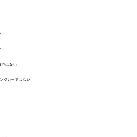
可
可
両ではない
ピングカーではない