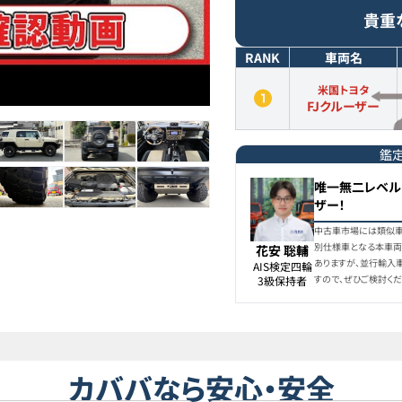
貴重
RANK
車両名
米国トヨタ
FJクルーザー
鑑
唯一無二レベル
ザー！
中古車市場には類似車両
別仕様車となる本車両
花安 聡輔
ありますが、並行輸入
AIS検定四輪

すので、ぜひご検討くだ
3級保持者
カババなら安心・安全