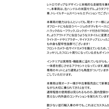
レトロでポップなデザインと本格的な走破性を兼ね
ー。本車両は、左ハンドルの米国モデル。よりタフ
車、トレイルチームスペシャルエディションでございま
本車両の魅力はなんといっても、現オーナー様によ
オフロードにも似合うベージュのボディをベースに、
ハラックのルーフラック、ロックガード付きのTRD
れ、よりアウトドアに似合うようなスタイルに変更さ
ライトガードやリアラダー、サイドステップといっ
も中身も堅牢性抜群でございます！

フロントカメラ・右サイドカメラを備えているため
スッキリしたフロント周りになっている点もポイントで
インテリアは実用性・機能美に溢れていながらも、
一体感を感じさせるアクセントとなっています。観
専用のキットにより通常よりも角度がついています
ごしていただけます。

本車両は現オーナー様が中古車販売店にて新車並
ながら大切に乗られてきた1台です。

通常程度の使用感は見られるものの、国内登録から1
思えない内外装のコンディションを保たれています。
数少ない並行輸入車の中でも、これほどカスタム