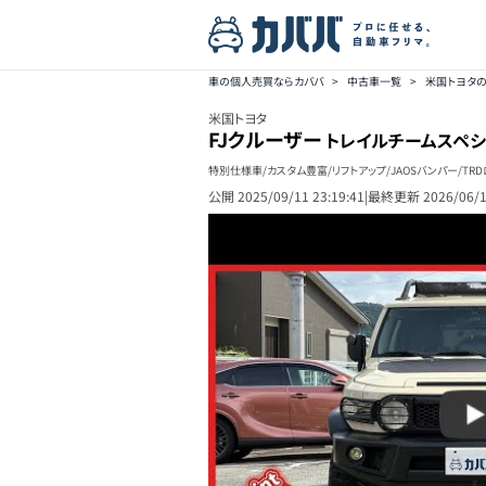
車の個人売買ならカババ
>
中古車一覧
>
米国トヨタ
米国トヨタ
FJクルーザー
トレイルチームスペシ
特別仕様車/カスタム豊富/リフトアップ/JAOSバンパー/T
公開
2025/09/11 23:19:41
|
最終更新
2026/06/1