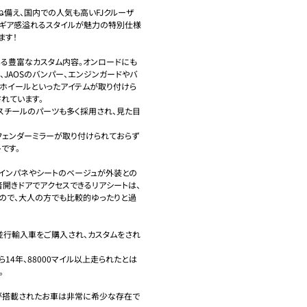
備え、国内での人気も高いFJクルーザ
でギア感溢れるスタイルが魅力の特別仕様
す！

る豊富なカスタム内容。オンロードにも
JAOSのバンパー、エンジンガードやバ
のホイールといったアイテムが取り付けら
れています。

たスチールのパーツも多く採用され、見た目
、フェンダーミラーが取り付けられておらず
す。

インパネやシートのベージュが外装との
音開きドアでアクセスできるリアシートは、
ので、大人の方でも比較的ゆったりと過
行輸入車をご購入され、カスタムをされ
4年、88000マイル以上走られたとは


が搭載されたお車は非常に希少な存在で