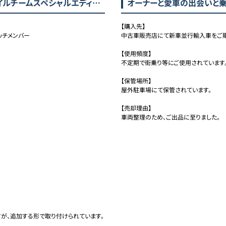
ルチームスペシャルエディション)
オーナーと愛車の出会いと
【購入先】

ッチメンバー
中古車販売店にて新車並行輸入車をご購
【使用頻度】

不定期で街乗り等にご使用されています
【保管場所】

屋外駐車場にて保管されています。

【売却理由】

車両整理のため、ご出品に至りました。
が、追加する形で取り付けられています。
