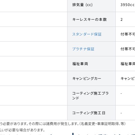
排気量 (cc)
3950cc
キーレスキーの本数
2
スタンダード保証
付帯不
プラチナ保証
付帯不
福祉車両
福祉車
キャンピングカー
キャン
コーティング施工ブラ
-
ンド
コーティング施工日
-
必要があります。その際には諸費用が発生します。（名義変更・車庫証明取得、等）
払いが必要な場合があります。