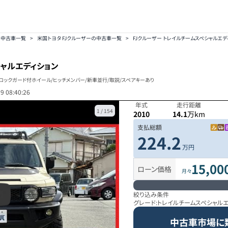
の中古車一覧
>
米国トヨタ FJクルーザーの中古車一覧
>
FJクルーザー トレイルチームスペシャルエディ
ャルエディション
RDロックガード付ホイール/ヒッチメンバー/新車並行/取説/スペアキーあり
9 08:40:26
年式
走行距離
1
/
154
2010
14.1
万km
支払総額
224.2
万円
15,00
ローン価格
月々
絞り込み条件
グレード:
トレイルチームスペシャルエ
中古車市場に