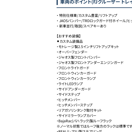
車両のポイント
(FJクルーザー トレイ
・
特別仕様車/カスタム豊富/リフトアップ
・
JAOSバンパー/TRDロックガード付ホイール/ヒ
・
新車並行/取説/スペアキーあり
【おすすめ装備】

⚫︎カスタム装備品

・モトレージ製2.5インチリフトアップキット

・オーバーフェンダー

・ジャオス製フロントバンパー

・ジャオス製フロントアンダーエンジンガード

・フロントライトガード

・フロントウィンカーガード

・フロントウィンカーランプ

・ライトLEDランプ

・サイドアンダーガード

・サイドステップ

・ヒッチメンバー

・ヒッチメンバーステップ

・リアガソリンタンク取付キット

・サイドミラーランプカバー

・BajaRac(バハラック)製ルーフラック

※ノーマル状態ではルーフ後方のラックは標準です
・REAL(レアル)製ステアリング
