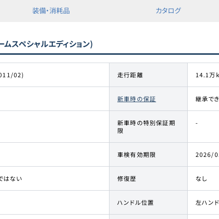
装備・消耗品
カタログ
チームスペシャルエディション)
011/02)
走行距離
14.1万
新車時の保証
継承で
新車時の特別保証期
-
限
車検有効期限
2026/0
ではない
修復歴
なし
ハンドル位置
左ハン