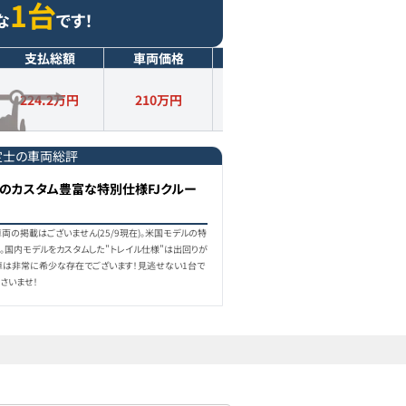
1台
な
です！
支払総額
車両価格
年式
走行距離
224.2万円
210
万円
2010
年式
14.1
万km
定士の車両総評
のカスタム豊富な特別仕様FJクルー
の掲載はございません(25/9現在)。米国モデルの特
。国内モデルをカスタムした"トレイル仕様"は出回りが
車は非常に希少な存在でございます！見逃せない1台で
さいませ！