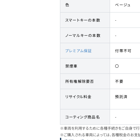
色
ベージュ
スマートキーの本数
-
ノーマルキーの本数
-
プレミアム保証
付帯不可
禁煙車
〇
所有権解除要否
不要
リサイクル料金
預託済
コーティング商品名
-
※車両を利用するために各種手続きをご自身で行う
※ご購入される車両によっては、各種税金のお支