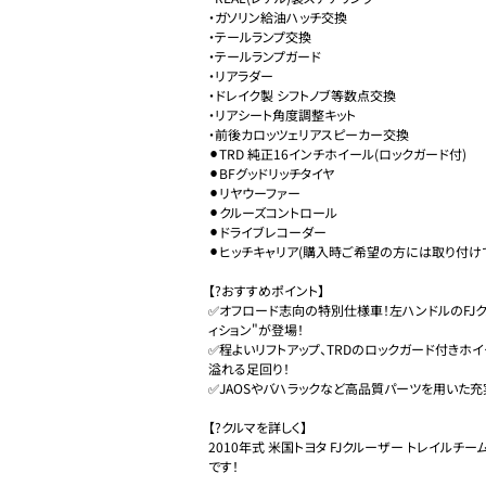
・ガソリン給油ハッチ交換

・テールランプ交換

・テールランプガード

・リアラダー

・ドレイク製 シフトノブ等数点交換

・リアシート角度調整キット

・前後カロッツェリアスピーカー交換

⚫︎TRD 純正16インチホイール(ロックガード付)

⚫︎BFグッドリッチタイヤ

⚫︎リヤウーファー

⚫︎クルーズコントロール

⚫︎ドライブレコーダー

⚫︎ヒッチキャリア(購入時ご希望の方には取り付けて
【?おすすめポイント】

✅オフロード志向の特別仕様車！左ハンドルのFJ
ィション"が登場！

✅程よいリフトアップ、TRDのロックガード付きホイ
溢れる足回り！

✅JAOSやバハラックなど高品質パーツを用いた充
【?クルマを詳しく】

2010年式 米国トヨタ FJクルーザー トレイルチ
です！
