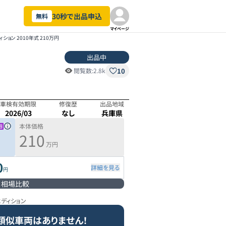
30秒で出品申込
無料
マイページ
ション 2010年式 210万円
出品中
10
閲覧数:
2.8k
車検有効期限
修復歴
出品地域
2026/03
なし
兵庫県
本体価格
210
万円
0
詳細を見る
円
相場比較
ディション
類似車両はありません！