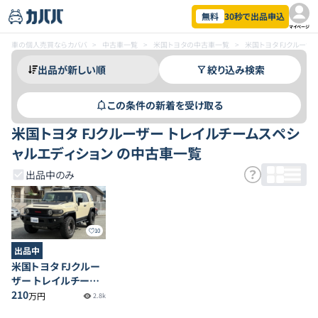
無料
30秒で出品申込
マイページ
車の個人売買ならカババ
>
中古車一覧
>
米国トヨタの中古車一覧
>
米国トヨタ FJクルー
絞り込み検索
この条件の新着を受け取る
米国トヨタ FJクルーザー トレイルチームスペシ
ャルエディション の中古車一覧
出品中のみ
10
出品中
米国トヨタ FJクルー
ザー トレイルチーム
スペシャルエディショ
210
万円
2.8k
ン