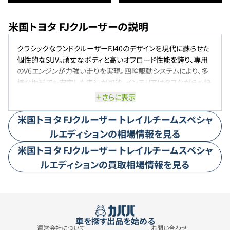
米国トヨタ FJクルーザーの説明
クラシックなランドクルーザーFJ40のデザインを現代に蘇らせた
個性的なSUV。頑丈なボディと高いオフロード性能を誇り、専用
のV6エンジンが力強い走りを実現。四輪駆動システムにより、多
様な地形でも安定した走行が可能。インテリアはタフながらも快
適性を追求し、アウトドア愛好家に支持されている。レトロとモダ
さらに表示
ンが融合したデザインが特徴的だ。
米国トヨタ
FJクルーザー
トレイルチームスペシャ
ルエディション
の相場情報を見る
米国トヨタ
FJクルーザー
トレイルチームスペシャ
ルエディション
の買取相場情報を見る
車を探す
出品を始める
運営会社について
お問い合わせ