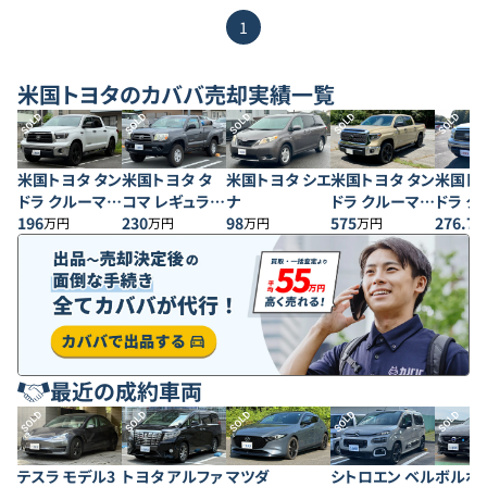
1
米国トヨタ
のカババ売却実績一覧
SOLD
SOLD
SOLD
SOLD
SOLD
米国トヨタ タン
米国トヨタ タ
米国トヨタ シエ
米国トヨタ タン
米国トヨ
ドラ クルーマッ
コマ レギュラー
ナ
ドラ クルーマッ
ドラ ク
クス SR5 5.7
196
キャブ
230
98
クス SR5
575
クス
276.7
万円
万円
万円
万円
V8
最近の成約車両
SOLD
SOLD
SOLD
SOLD
SOLD
テスラ モデル3
トヨタ アルファ
マツダ
シトロエン ベル
ボルボ 