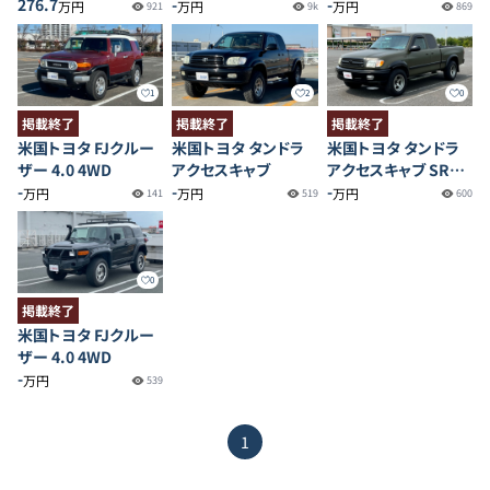
276.7
-
-
万円
万円
万円
921
9k
869
1
2
0
掲載終了
掲載終了
掲載終了
米国トヨタ FJクルー
米国トヨタ タンドラ
米国トヨタ タンドラ
ザー 4.0 4WD
アクセスキャブ
アクセスキャブ SR5
-
-
4.7 V8
-
万円
万円
万円
141
519
600
0
掲載終了
米国トヨタ FJクルー
ザー 4.0 4WD
-
万円
539
1