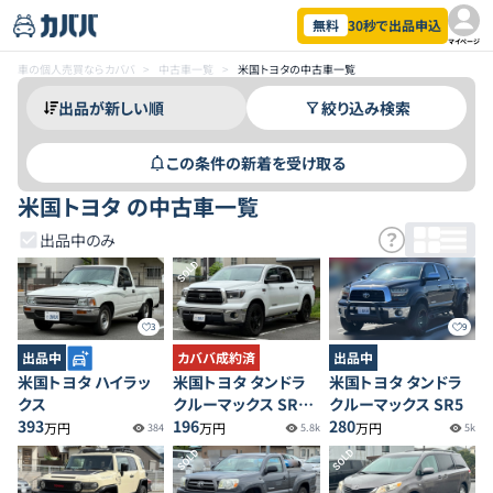
無料
30秒で出品申込
マイページ
車の個人売買ならカババ
>
中古車一覧
>
米国トヨタの中古車一覧
絞り込み検索
この条件の新着を受け取る
米国トヨタ の中古車一覧
出品中のみ
SOLD
3
9
出品中
カババ成約済
出品中
米国トヨタ ハイラッ
米国トヨタ タンドラ
米国トヨタ タンドラ
クス
クルーマックス SR5
クルーマックス SR5
393
5.7 V8
196
280
万円
万円
万円
384
5.8k
5k
SOLD
SOLD