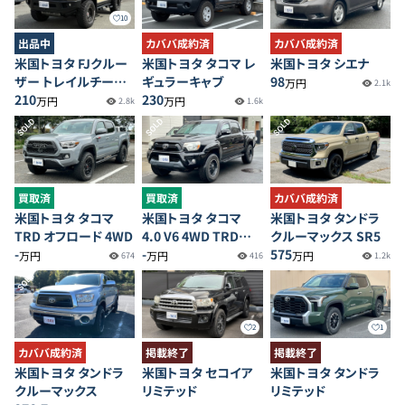
10
出品中
カババ成約済
カババ成約済
米国トヨタ FJクルー
米国トヨタ タコマ レ
米国トヨタ シエナ
ザー トレイルチーム
ギュラーキャブ
98
万円
2.1k
スペシャルエディショ
210
230
万円
万円
2.8k
1.6k
ン
SOLD
SOLD
SOLD
買取済
買取済
カババ成約済
米国トヨタ タコマ
米国トヨタ タコマ
米国トヨタ タンドラ
TRD オフロード 4WD
4.0 V6 4WD TRDス
クルーマックス SR5
-
ポーツ
-
575
万円
万円
万円
674
416
1.2k
SOLD
2
1
カババ成約済
掲載終了
掲載終了
米国トヨタ タンドラ
米国トヨタ セコイア
米国トヨタ タンドラ
クルーマックス
リミテッド
リミテッド