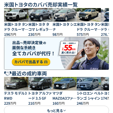
米国トヨタ
のカババ売却実績一覧
SOLD
SOLD
SOLD
SOLD
SOLD
米国トヨタ タン
米国トヨタ タ
米国トヨタ シエ
米国トヨタ タン
米国トヨ
ドラ クルーマッ
コマ レギュラー
ナ
ドラ クルーマッ
ドラ ク
クス SR5 5.7
196
キャブ
230
98
クス SR5
575
クス
276.7
万円
万円
万円
万円
V8
最近の成約車両
SOLD
SOLD
SOLD
SOLD
SOLD
テスラ モデル3
トヨタ アルファ
マツダ
シトロエン ベル
トヨタ 
RWD
ード 3.5 GF
MAZDA3ファス
ランゴ シャイン
174
万円
229
210
トバック 20S プ
160
246
万円
万円
万円
万円
ロアクティブ
もっと見る