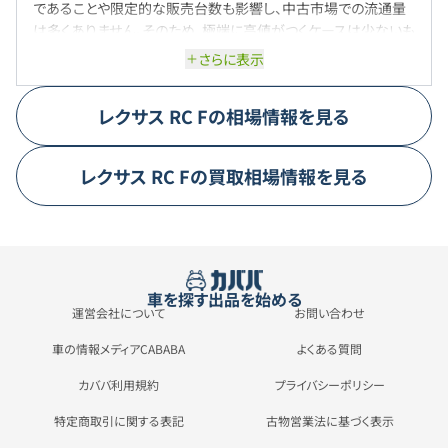
であることや限定的な販売台数も影響し、中古市場での流通量
は多くありません。そのため、極端に高値がつくケースは少ないも
のの、状態の良い個体や走行距離の短いものは比較的安定した
さらに表示
査定額が期待できます。特に2020年以降のマイナーチェンジモデ
ルは、安全装備の充実やパフォーマンスの向上が評価されやす
レクサス
RC F
の相場情報を見る
く、買取価格も安定傾向です。一方で、初期型や走行距離の多い
車両は相場が下がりやすい状況にあります。全体としては、スポ
ーツカー特有の市場ニーズの変動がありつつも、レクサスブラン
レクサス
RC F
の買取相場情報を見る
ドの信頼性に支えられ、急激な価格変動は起きにくいと言えるで
しょう。今後もコアなファン層を中心に安定した中古市場価値を
維持していく見込みです。
車を探す
出品を始める
運営会社について
お問い合わせ
車の情報メディアCABABA
よくある質問
カババ利用規約
プライバシーポリシー
特定商取引に関する表記
古物営業法に基づく表示