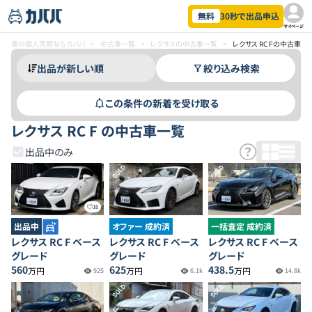
無料
30秒で出品申込
マイページ
車の個人売買ならカババ
>
中古車一覧
>
レクサスの中古車一覧
>
レクサス RC Fの中古車一
絞り込み検索
この条件の新着を受け取る
レクサス RC F の中古車一覧
出品中のみ
SOLD
SOLD
16
出品中
オファー 成約済
一括査定 成約済
レクサス RC F ベース
レクサス RC F ベース
レクサス RC F ベース
グレード
グレード
グレード
560
625
438.5
万円
万円
万円
925
6.1k
14.8k
SOLD
SOLD