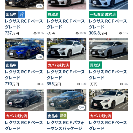
20
出品中
買取済
一括査定 成約済
レクサス RC F ベース
レクサス RC F ベース
レクサス RC F ベース
グレード
グレード
グレード
737
-
306.8
万円
万円
万円
31.3k
19.3k
3.1k
SOLD
SOLD
25
出品中
カババ成約済
買取済
レクサス RC F ベース
レクサス RC F ベース
レクサス RC F ベース
グレード
グレード
グレード
770
355
-
万円
万円
万円
3k
1.3k
982
SOLD
SOLD
17
カババ成約済
出品中
カババ成約済
レクサス RC F ベース
レクサス RC F パフォ
レクサス RC F ベース
グレード
ーマンスパッケージ
グレード