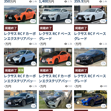
350
1,400
359.9
万円
万円
万円
1.4k
2.7k
1.4k
23
11
11
掲載終了
掲載終了
掲載終了
レクサス RC F カーボ
レクサス RC F ベース
レクサス RC F ベース
ンエクステリアパッケ
グレード
グレード
ージ
-
-
-
万円
万円
万円
6.2k
1.3k
1.1k
5
4
1
掲載終了
掲載終了
掲載終了
レクサス RC F カーボ
レクサス RC F カーボ
レクサス RC F ベース
ンエクステリアパッケ
ンエクステリアパッケ
グレード
ージ
-
ージ
-
-
万円
万円
万円
1.3k
510
449
0
0
0