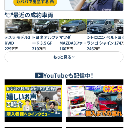
最近の成約車両
SOLD
SOLD
SOLD
SOLD
SOLD
テスラ モデル3
トヨタ アルファ
マツダ
シトロエン ベル
トヨタ 
RWD
ード 3.5 GF
MAZDA3ファス
ランゴ シャイン
174
万円
229
210
トバック 20S プ
160
246
万円
万円
万円
万円
ロアクティブ
もっと見る
YouTubeも配信中！