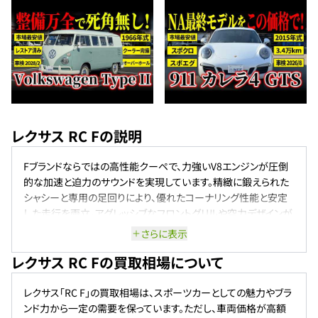
レクサス RC Fの説明
Fブランドならではの高性能クーペで、力強いV8エンジンが圧倒
的な加速と迫力のサウンドを実現しています。精緻に鍛えられた
シャシーと専用の足回りにより、優れたコーナリング性能と安定
した走行を両立。アグレッシブなフロントグリルや空力デザインが
スポーティさを強調し、独特の高級感も漂わせます。走りの楽しさ
さらに表示
と上質さを兼ね備えた一台です。
レクサス RC Fの買取相場について
レクサス「RC F」の買取相場は、スポーツカーとしての魅力やブラ
ンド力から一定の需要を保っています。ただし、車両価格が高額