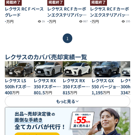
掲載終了
掲載終了
掲載終了
レクサス RC F ベース
レクサス RC F カーボ
レクサス RC F カーボ
グレード
ンエクステリアパッケ
ンエクステリアパッケ
-
ージ
-
ージ
-
万円
万円
万円
1k
867
195
1
レクサス
のカババ売却実績一覧
SOLD
SOLD
SOLD
SOLD
SOLD
レクサス LS
レクサス RX
レクサス RX
レクサス GX
レクサス
500h Fスポー
350 Fスポーツ
350 Fスポーツ
550 バージョン
300h
ツ AWD
400
4WD
801.5
4WD
815
L
1,195
ンL
334
万円
万円
万円
万円
万円
もっと見る