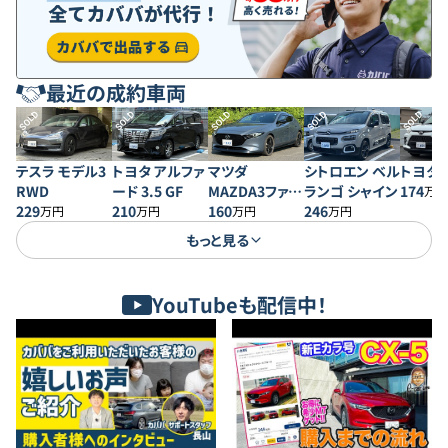
最近の成約車両
SOLD
SOLD
SOLD
SOLD
SOLD
テスラ モデル3
トヨタ アルファ
マツダ
シトロエン ベル
トヨタ 
RWD
ード 3.5 GF
MAZDA3ファス
ランゴ シャイン
174
万円
229
210
トバック 20S プ
160
246
万円
万円
万円
万円
ロアクティブ
もっと見る
YouTubeも配信中！