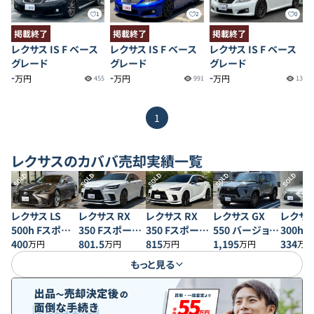
1
2
0
掲載終了
掲載終了
掲載終了
レクサス IS F ベース
レクサス IS F ベース
レクサス IS F ベース
グレード
グレード
グレード
-
-
-
万円
万円
万円
455
991
13
1
レクサス
のカババ売却実績一覧
SOLD
SOLD
SOLD
SOLD
SOLD
レクサス LS
レクサス RX
レクサス RX
レクサス GX
レクサス
500h Fスポー
350 Fスポーツ
350 Fスポーツ
550 バージョン
300h
ツ AWD
400
4WD
801.5
4WD
815
L
1,195
ンL
334
万円
万円
万円
万円
万円
もっと見る