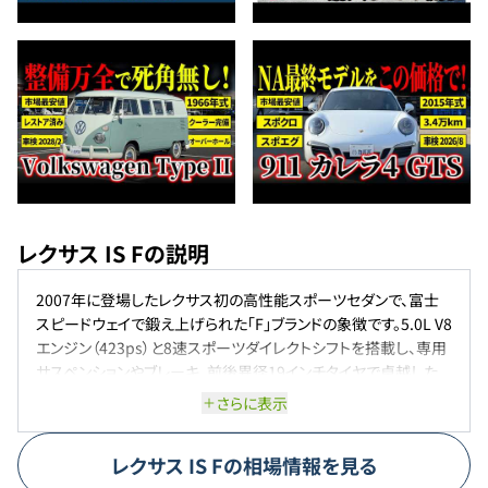
レクサス IS Fの説明
2007年に登場したレクサス初の高性能スポーツセダンで、富士
スピードウェイで鍛え上げられた「F」ブランドの象徴です。5.0L V8
エンジン（423ps）と8速スポーツダイレクトシフトを搭載し、専用
サスペンションやブレーキ、前後異径19インチタイヤで卓越した
走行性能を実現。プレミアムな内外装とともに、日常使いも可能
さらに表示
な快適性を兼ね備えています。
レクサス
IS F
の相場情報を見る