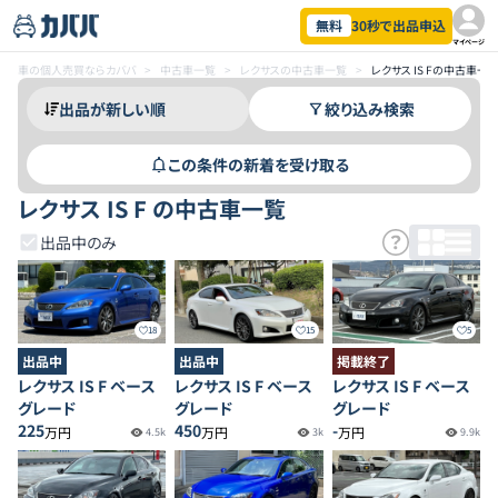
無料
30秒で出品申込
マイページ
車の個人売買ならカババ
>
中古車一覧
>
レクサスの中古車一覧
>
レクサス IS Fの中古車一
絞り込み検索
この条件の新着を受け取る
レクサス IS F の中古車一覧
出品中のみ
18
15
5
出品中
出品中
掲載終了
レクサス IS F ベース
レクサス IS F ベース
レクサス IS F ベース
グレード
グレード
グレード
225
450
-
万円
万円
万円
4.5k
3k
9.9k