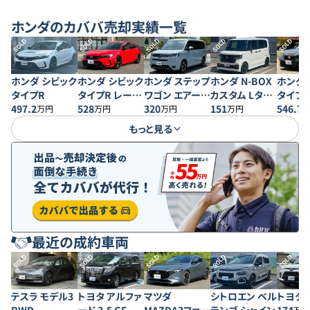
ホンダ
のカババ売却実績一覧
SOLD
SOLD
SOLD
SOLD
SOLD
ホンダ シビック
ホンダ シビック
ホンダ ステップ
ホンダ N-BOX
ホンダ 
タイプR
タイプR レーシ
ワゴン エアー
カスタム Lター
タイプR
497.2
ングブラックパ
528
EX 4WD
320
ボ スタイル＋
151
ングブ
546.7
万円
万円
万円
万円
ッケージ
ブラック
ッケー
もっと見る
最近の成約車両
SOLD
SOLD
SOLD
SOLD
SOLD
テスラ モデル3
トヨタ アルファ
マツダ
シトロエン ベル
トヨタ 
万円