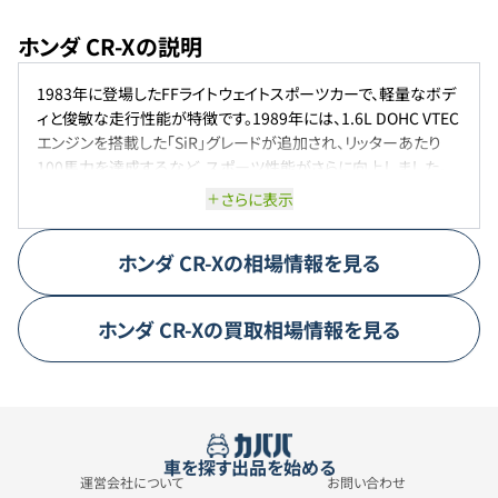
ホンダ CR-Xの説明
1983年に登場したFFライトウェイトスポーツカーで、軽量なボデ
ィと俊敏な走行性能が特徴です。1989年には、1.6L DOHC VTEC
エンジンを搭載した「SiR」グレードが追加され、リッターあたり
100馬力を達成するなど、スポーツ性能がさらに向上しました。
1992年には、電動開閉式ルーフ「トランストップ」を備えた「CR-X
さらに表示
デルソル」が登場し、オープンとクーペの魅力を融合させた新しい
スタイルを提案しました。
ホンダ
CR-X
の相場情報を見る
ホンダ
CR-X
の買取相場情報を見る
車を探す
出品を始める
運営会社について
お問い合わせ