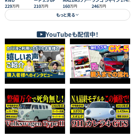
RWD
ード 3.5 GF
MAZDA3ファス
ランゴ シャイン
174
229
210
トバック 20S プ
160
246
万円
万円
万円
万円
ロアクティブ
もっと見る
YouTubeも配信中！