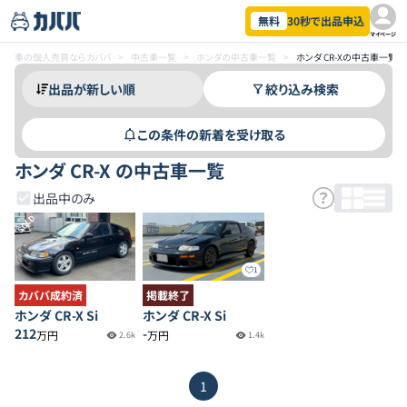
無料
30秒で出品申込
マイページ
車の個人売買ならカババ
>
中古車一覧
>
ホンダの中古車一覧
>
ホンダ CR-Xの中古車一覧
絞り込み検索
この条件の新着を受け取る
ホンダ CR-X の中古車一覧
出品中のみ
SOLD
1
カババ成約済
掲載終了
ホンダ CR-X Si
ホンダ CR-X Si
212
-
万円
万円
2.6k
1.4k
1