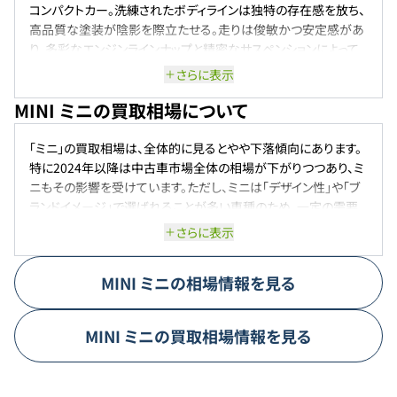
コンパクトカー。洗練されたボディラインは独特の存在感を放ち、
高品質な塗装が陰影を際立たせる。走りは俊敏かつ安定感があ
り、多彩なエンジンラインナップと精密なサスペンションによって、
軽快でスポーティなドライビングが楽しめる。快適装備も充実し、
さらに表示
都市部から長距離ドライブまで幅広く対応するモデルとして支持
MINI ミニの買取相場について
されている。
「ミニ」の買取相場は、全体的に見るとやや下落傾向にあります。
特に2024年以降は中古車市場全体の相場が下がりつつあり、ミ
ニもその影響を受けています。ただし、ミニは「デザイン性」や「ブ
ランドイメージ」で選ばれることが多い車種のため、一定の需要
は根強くあります。特にクーパーSやジョンクーパーワークスなど
さらに表示
のスポーツモデル、限定仕様車はプレミア感があり、高めの査定
が期待できるケースもあります。一方で、スタンダードなグレード
MINI
ミニ
の相場情報を見る
や過走行車、年式が古いモデルは相場がやや厳しく、想定より安
い査定額になることも少なくありません。また、輸入車特有の「メ
ンテナンス費用の高さ」や「故障リスク」を懸念するユーザーも多
MINI
ミニ
の買取相場情報を見る
く、それが中古市場での価格に影響しています。今後も「高リセー
ル車」とは言いにくいものの、ミニならではの個性や人気がある
ため、相場は大きく崩れることなく推移していくと考えられます。