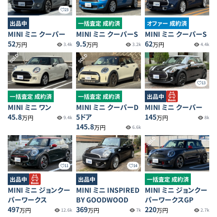
23
出品中
一括査定 成約済
オファー 成約済
MINI ミニ クーパー
MINI ミニ クーパーS
MINI ミニ クーパーS
52
9.5
62
万円
万円
万円
3.4k
3.2k
4.4k
SOLD
SOLD
13
一括査定 成約済
一括査定 成約済
出品中
MINI ミニ ワン
MINI ミニ クーパーD
MINI ミニ クーパー
45.8
5ドア
145
万円
万円
9.4k
8k
145.8
万円
6.6k
SOLD
11
14
出品中
出品中
一括査定 成約済
MINI ミニ ジョンクー
MINI ミニ INSPIRED
MINI ミニ ジョンクー
パーワークス
BY GOODWOOD
パーワークスGP
497
369
220
万円
万円
万円
12.6k
7k
2.7k