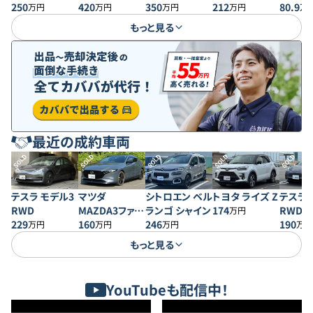
ーパーD
250
ーパーS
420
クスGP
350
クス
212
クス
80.9
万円
万円
万円
万円
万
もっと見る
最近の成約車両
SOLD
SOLD
SOLD
SOLD
SOLD
テスラ モデル3
マツダ
シトロエン ベル
トヨタ ライズ Z
テスラ 
RWD
MAZDA3ファス
ランゴ シャイン
174
RWD
万円
229
トバック 20S プ
160
246
190
万円
万円
万円
万円
ロアクティブ
もっと見る
YouTubeも配信中！