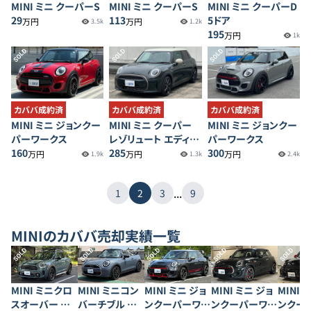
MINI ミニ クーパーS
MINI ミニ クーパーS
MINI ミニ クーパーD
29
113
5ドア
万円
万円
3.5k
1.2k
195
万円
1k
SOLD
SOLD
SOLD
カババ成約済
カババ成約済
カババ成約済
MINI ミニ ジョンクー
MINI ミニ クーパー
MINI ミニ ジョンクー
パーワークス
レゾリュート エディシ
パーワークス
160
ョン 5ドア
285
300
万円
万円
万円
1.9k
1.3k
2.4k
...
1
2
3
9
MINI
のカババ売却実績一覧
SOLD
SOLD
SOLD
SOLD
SOLD
MINI ミニクロ
MINI ミニコン
MINI ミニ ジョ
MINI ミニ ジョ
MINI 
スオーバー ク
バーチブル ク
ンクーパーワー
ンクーパーワー
ンクー