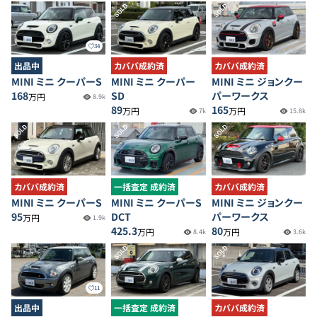
SOLD
SOLD
34
出品中
カババ成約済
カババ成約済
MINI ミニ クーパーS
MINI ミニ クーパー
MINI ミニ ジョンクー
168
SD
パーワークス
万円
8.9k
89
165
万円
万円
7k
15.8k
SOLD
SOLD
SOLD
カババ成約済
一括査定 成約済
カババ成約済
MINI ミニ クーパーS
MINI ミニ クーパーS
MINI ミニ ジョンクー
95
DCT
パーワークス
万円
1.9k
425.3
80
万円
万円
8.4k
3.6k
SOLD
SOLD
11
出品中
一括査定 成約済
カババ成約済