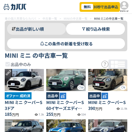
無料
30秒で出品申込
マイページ
車の個人売買ならカババ
>
中古車一覧
>
MINIの中古車一覧
>
MINI ミニの中古車一覧
絞り込み検索
この条件の新着を受け取る
MINI ミニ の中古車一覧
出品中のみ
SOLD
10
6
オファー 成約済
出品中
出品中
MINI ミニ クーパーS
MINI ミニ クーパーS
MINI ミニ クーパーS
3ドア
60イヤーズエディショ
390
万円
11.9k
185
ン
255
万円
万円
7.3k
534
SOLD
SOLD