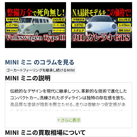
MINI
ミニ
のコラムを見る
ゴーカートフィーリングを継承し続けるMINI
MINI ミニの説明
伝統的なデザインを現代に継承しつつ、革新的な技術で進化した
コンパクトカー。洗練されたボディラインは独特の存在感を放ち、
高品質な塗装が陰影を際立たせる。走りは俊敏かつ安定感があ
り、多彩なエンジンラインナップと精密なサスペンションによって、
軽快でスポーティなドライビングが楽しめる。快適装備も充実し、
さらに表示
都市部から長距離ドライブまで幅広く対応するモデルとして支持
MINI ミニの買取相場について
されている。