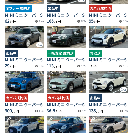
オファー 成約済
出品中
カババ成約済
MINI ミニ クーパーS
MINI ミニ クーパーS
MINI ミニ クーパーS
62
168
95
万円
万円
万円
4.4k
8.9k
1.9k
SOLD
SOLD
12
出品中
一括査定 成約済
買取済
MINI ミニ クーパーS
MINI ミニ クーパーS
MINI ミニ クーパーS
29
113
-
万円
万円
万円
3.5k
1.2k
1.1k
SOLD
SOLD
15
カババ成約済
カババ成約済
出品中
MINI ミニ クーパーS
MINI ミニ クーパーS
MINI ミニ クーパーS
300
36.5
138
万円
万円
万円
1.3k
925
897
SOLD
SOLD
SOLD