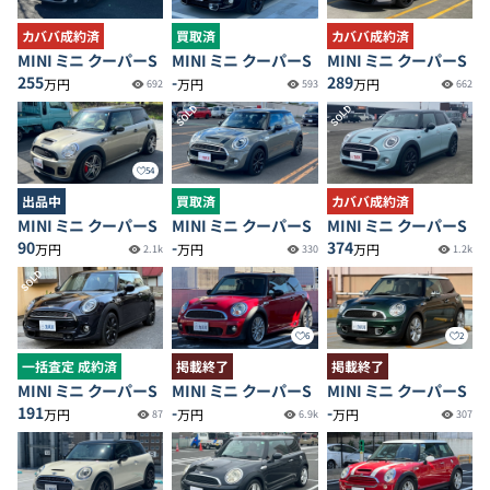
カババ成約済
買取済
カババ成約済
MINI ミニ クーパーS
MINI ミニ クーパーS
MINI ミニ クーパーS
255
-
289
万円
万円
万円
692
593
662
SOLD
SOLD
54
出品中
買取済
カババ成約済
MINI ミニ クーパーS
MINI ミニ クーパーS
MINI ミニ クーパーS
90
-
374
万円
万円
万円
2.1k
330
1.2k
SOLD
6
2
一括査定 成約済
掲載終了
掲載終了
MINI ミニ クーパーS
MINI ミニ クーパーS
MINI ミニ クーパーS
191
-
-
万円
万円
万円
87
6.9k
307