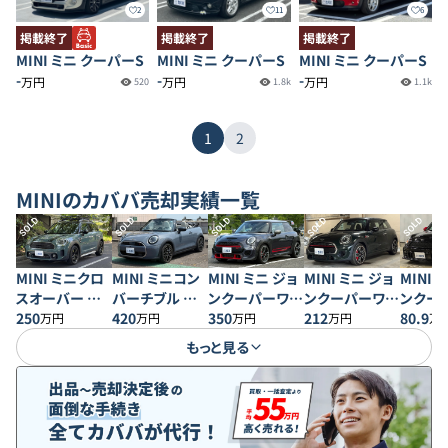
2
11
6
掲載終了
掲載終了
掲載終了
MINI ミニ クーパーS
MINI ミニ クーパーS
MINI ミニ クーパーS
-
-
-
万円
万円
万円
520
1.8k
1.1k
1
2
MINI
のカババ売却実績一覧
SOLD
SOLD
SOLD
SOLD
SOLD
MINI ミニクロ
MINI ミニコン
MINI ミニ ジョ
MINI ミニ ジョ
MINI 
スオーバー ク
バーチブル ク
ンクーパーワー
ンクーパーワー
ンクー
ーパーD
250
ーパーS
420
クスGP
350
クス
212
クス
80.9
万円
万円
万円
万円
万
もっと見る