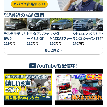
最近の成約車両
SOLD
SOLD
SOLD
SOLD
SOLD
テスラ モデル3
トヨタ アルファ
マツダ
シトロエン ベル
トヨタ 
RWD
ード 3.5 GF
MAZDA3ファス
ランゴ シャイン
174
万円
229
210
トバック 20S プ
160
246
万円
万円
万円
万円
ロアクティブ
もっと見る
YouTubeも配信中！