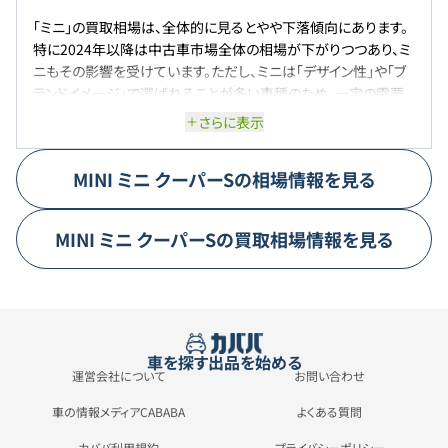
「ミニ」の買取相場は、全体的に見るとやや下落傾向にあります。
特に2024年以降は中古車市場全体の相場が下がりつつあり、ミ
ニもその影響を受けています。ただし、ミニは「デザイン性」や「ブ
ランドイメージ」で選ばれることが多い車種のため、一定の需要
は根強くあります。特にクーパーSやジョンクーパーワークスなど
さらに表示
のスポーツモデル、限定仕様車はプレミア感があり、高めの査定
が期待できるケースもあります。一方で、スタンダードなグレード
MINI
ミニ
クーパーS
の相場情報を見る
や過走行車、年式が古いモデルは相場がやや厳しく、想定より安
い査定額になることも少なくありません。また、輸入車特有の「メ
ンテナンス費用の高さ」や「故障リスク」を懸念するユーザーも多
MINI
ミニ
クーパーS
の買取相場情報を見る
く、それが中古市場での価格に影響しています。今後も「高リセー
ル車」とは言いにくいものの、ミニならではの個性や人気がある
ため、相場は大きく崩れることなく推移していくと考えられます。
車を探す
出品を始める
運営会社について
お問い合わせ
車の情報メディアCABABA
よくある質問
カババ利用規約
プライバシーポリシー