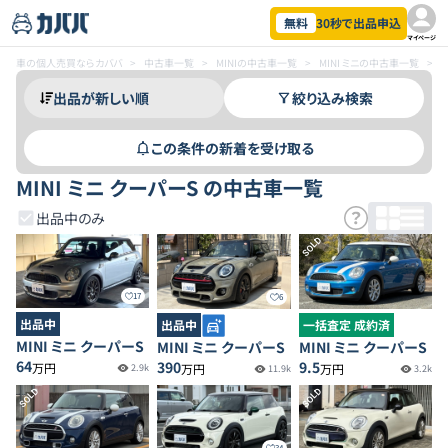
無料
30秒で出品申込
マイページ
車の個人売買ならカババ
>
中古車一覧
>
MINIの中古車一覧
>
MINI ミニの中古車一覧
>
絞り込み検索
この条件の新着を受け取る
MINI ミニ クーパーS の中古車一覧
出品中のみ
SOLD
17
6
出品中
出品中
一括査定 成約済
MINI ミニ クーパーS
MINI ミニ クーパーS
MINI ミニ クーパーS
64
390
9.5
万円
万円
万円
2.9k
11.9k
3.2k
SOLD
SOLD
34