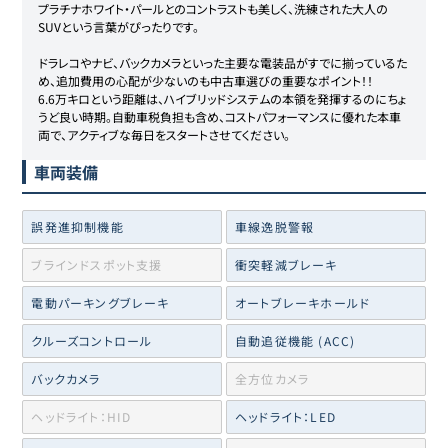
プラチナホワイト・パールとのコントラストも美しく、洗練された大人の
SUVという言葉がぴったりです。

​ドラレコやナビ、バックカメラといった主要な電装品がすでに揃っているた
め、追加費用の心配が少ないのも中古車選びの重要なポイント！！

6.6万キロという距離は、ハイブリッドシステムの本領を発揮するのにちょ
うど良い時期。自動車税負担も含め、コストパフォーマンスに優れた本車
両で、アクティブな毎日をスタートさせてください。
車両装備
誤発進抑制機能
車線逸脱警報
ブラインドスポット支援
衝突軽減ブレーキ
電動パーキングブレーキ
オートブレーキホールド
クルーズコントロール
自動追従機能 (ACC)
バックカメラ
全方位カメラ
ヘッドライト：HID
ヘッドライト：LED