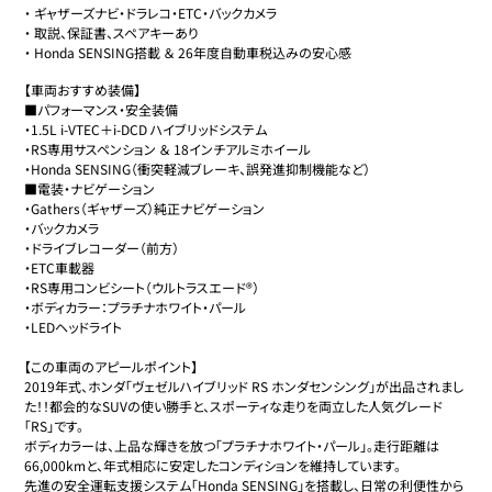
・
ギャザーズナビ・ドラレコ・ETC・バックカメラ
・
取説、保証書、スペアキーあり
・
Honda SENSING搭載 ＆ 26年度自動車税込みの安心感
【車両おすすめ装備】

■パフォーマンス・安全装備

​・1.5L i-VTEC＋i-DCD ハイブリッドシステム

​・RS専用サスペンション ＆ 18インチアルミホイール

​・Honda SENSING（衝突軽減ブレーキ、誤発進抑制機能など）

​■電装・ナビゲーション

​・Gathers（ギャザーズ）純正ナビゲーション

​・バックカメラ

​・ドライブレコーダー（前方）

​・ETC車載器

・RS専用コンビシート（ウルトラスエード®）

​・ボディカラー：プラチナホワイト・パール

・​LEDヘッドライト

【この車両のアピールポイント】

2019年式、ホンダ「ヴェゼルハイブリッド RS ホンダセンシング」が出品されまし
た！！都会的なSUVの使い勝手と、スポーティな走りを両立した人気グレード
「RS」です。

ボディカラーは、上品な輝きを放つ「プラチナホワイト・パール」。走行距離は
66,000kmと、年式相応に安定したコンディションを維持しています。

先進の安全運転支援システム「Honda SENSING」を搭載し、日常の利便性から