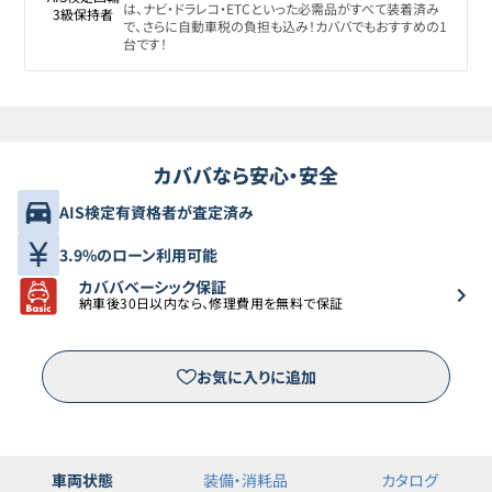
は、ナビ・ドラレコ・ETCといった必需品がすべて装着済み
3級保持者
で、さらに自動車税の負担も込み！カババでもおすすめの1
台です！
カババなら安心・安全
AIS検定有資格者が査定済み
3.9%のローン利用可能
カババベーシック保証
納車後30日以内なら、修理費用を無料で保証
お気に入りに追加
車両状態
装備・消耗品
カタログ