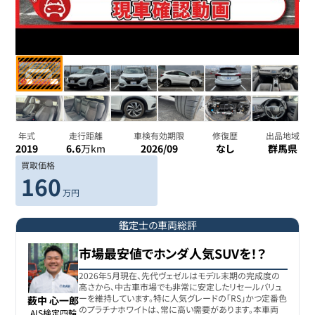
年式
走行距離
車検有効期限
修復歴
出品地域
2019
6.6
万km
2026/09
なし
群馬県
買取価格
160
万円
鑑定士の車両総評
市場最安値でホンダ人気SUVを！？
2026年5月現在、先代ヴェゼルはモデル末期の完成度の
高さから、中古車市場でも非常に安定したリセールバリュ
ーを維持しています。特に人気グレードの「RS」かつ定番色
薮中 心一郎
のプラチナホワイトは、常に高い需要があります。本車両
AIS検定四輪
