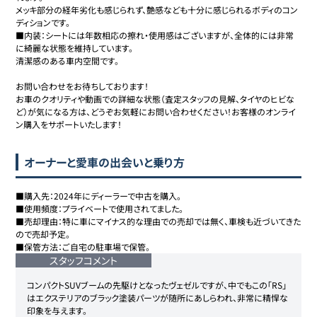
メッキ部分の経年劣化も感じられず、艶感なども十分に感じられるボディのコン
ディションです。

■内装：シートには年数相応の擦れ・使用感はございますが、全体的には非常
に綺麗な状態を維持しています。

清潔感のある車内空間です。

お問い合わせをお待ちしております！

お車のクオリティや動画での詳細な状態（査定スタッフの見解、タイヤのヒビな
ど）が気になる方は、どうぞお気軽にお問い合わせください！お客様のオンライ
ン購入をサポートいたします！
オーナーと愛車の出会いと乗り方
■購入先：2024年にディーラーで中古を購入。

■使用頻度：プライベートで使用されてました。

■売却理由：特に車にマイナス的な理由での売却では無く、車検も近づいてきた
ので売却予定。

■保管方法：ご自宅の駐車場で保管。
スタッフコメント
コンパクトSUVブームの先駆けとなったヴェゼルですが、中でもこの「RS」
はエクステリアのブラック塗装パーツが随所にあしらわれ、非常に精悍な
印象を与えます。
