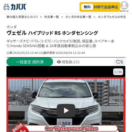
無料
30秒で出品申込
マイページ
車の個人売買ならカババ
>
中古車一覧
>
ホンダの中古車一覧
>
ホンダ ヴェゼルの中古車
ホンダ
ヴェゼル
ハイブリッド RS ホンダセンシング
ギャザーズナビ・ドラレコ・ETC・バックカメラ/取説、保証書、スペアキーあ
り/Honda SENSING搭載 ＆ 26年度自動車税込みの安心感
公開
2026/05/03 15:46:33
|
最終更新
2026/08/04 12:32:46
一括査定 成約済
1
閲覧数:
255
1
/
96