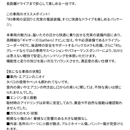
長距離ドライブまで安心して楽しめる一台です。

​この車両のオススメポイント！

「RS専用の足回りと充実の電装装備。すぐに快適なドライブを楽しめるパッケー
ジ」

​本車両の魅力は、届いたその日から快適に乗り出せる充実の装備内容にあり、
高精細な「ギャザーズ（Gathers）ナビ」に加え、今や必須装備であるドライブレ
コーダーやETC、後退時の安全をサポートするバックカメラも完備。さらに「RS」
グレードならではの専用サスペンションやパフォーマンスダンパーにより、SUVと
は思えない軽快で安定したハンドリングを体感いただけます。

機能性と走りの悦びを高い次元でバランスさせた、満足度の高い仕様です。

【気になる車両の状態】

■車内・エアコンのニオイ

タバコの使用やペットも飼われてないです。

室内の臭いやエアコンの吹き出し口からの臭いに関しては、不快な臭いは感じ
られませんでした。

■エンジン音と振動

取材時のアイドリングは非常に安定しており、異音や不自然な振動は確認取れ
ませんでした。

■ガラスのキズ・状態

軽微な小傷のみ！ 車検など影響のある大きな破損なし

■外装：各所のパーツに小数が数点、アルミホイール傷、バンパー傷が見受けら
れます。
