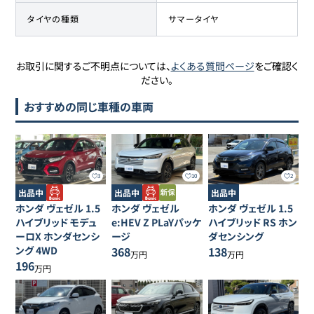
タイヤの種類
サマータイヤ
お取引に関するご不明点については、
よくある質問ページ
をご確認く
ださい。
おすすめの同じ車種の車両
3
10
2
出品中
出品中
出品中
ホンダ
ヴェゼル
1.5
ホンダ
ヴェゼル
ホンダ
ヴェゼル
1.5
ハイブリッド モデュ
e:HEV Z PLaYパッケ
ハイブリッド RS ホン
ーロX ホンダセンシ
ージ
ダセンシング
ング 4WD
368
138
万円
万円
196
万円