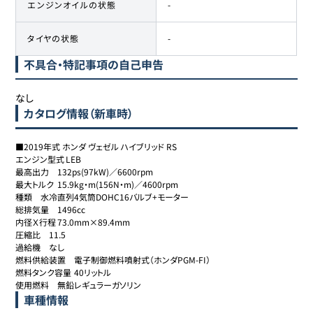
エンジンオイルの状態
-
タイヤの状態
-
不具合・特記事項の自己申告
なし
カタログ情報（新車時）
■2019年式 ホンダ ヴェゼル ハイブリッド RS

エンジン型式	LEB

最高出力	132ps(97kW)／6600rpm

最大トルク	15.9kg・m(156N・m)／4600rpm

種類	水冷直列4気筒DOHC16バルブ+モーター

総排気量	1496cc

内径Ｘ行程	73.0mm×89.4mm

圧縮比	11.5

過給機	なし

燃料供給装置	電子制御燃料噴射式（ホンダPGM-FI）

燃料タンク容量	40リットル

使用燃料	無鉛レギュラーガソリン
車種情報