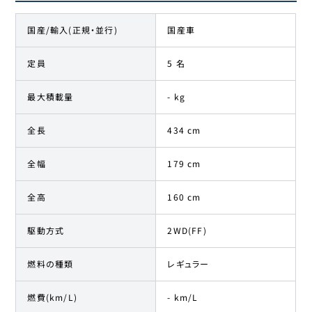
国産/輸入(正規・並行)
国産車
定員
5 名
最大積載量
- kg
全長
434 cm
全幅
179 cm
全高
160 cm
駆動方式
2WD(FF)
燃料の種類
レギュラー
燃費(km/L)
- km/L