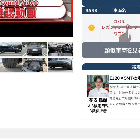
RANK
車両名
スバル
レガシィツーリング
ワゴン
類似車両を見
鑑
EJ20×5MT
取材時、中古車市場で
両は内外装の多少のダ
的低走行で名機EJ20
花安 聡輔
みのため購入後の費用
AIS検定四輪

3級保持者