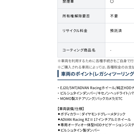
禁煙車
〇
所有権解除要否
不要
リサイクル料金
預託済
コーティング商品名
-
※車両を利用するために各種手続きをご自身で行う
※ご購入される車両によっては、各種税金のお支
車両のポイント
(レガシィツーリングワ
・
EJ20/5MT/ADVAN Racingホイール/純正HD
・
ビルシュタインダンパー/キセノンヘッドライト/
・
MOMO製ステアリング/バックカメラ/ETC
【車両装備/仕様】

⚫︎ボディカラー：ダイヤモンドグレーメタリック

⚫︎ADVAN Racing RZ II 17インチアルミホイール

⚫︎専用オーディオ一体型HDDナビゲーションシステ
⚫︎ビルシュタイン製ダンパー
