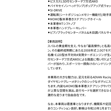
⚫︎ビスカスLSD付センターデフ方式AWD

⚫︎バイキセイノンヘッドランプ(ポップアップ式ウォッ
⚫︎SI-DRIVE

⚫︎運転席(シートポジションメモリー機能付)/助手席
⚫︎MOMO製本革巻きステアリングホイール

⚫︎本革巻MTシフトノブ

⚫︎本革巻ハンドブレーキレバー

⚫︎ピアノブラックセンターパネル&木目調パネルサイ
【車両説明】

スバルの黄金期を支え、今なお「最高傑作」と名高い
ン。その最終成熟期にあたる2008年式 2.0GTモデ
名機・EJ20型水平対向4気筒ターボエンジンが生
付センターデフ方式AWDによる路面に吸い付くよ
パーが加わり、スポーツカー顔負けのハンドリン
しています。

本車両の大きな魅力は、足元を彩るADVAN Racing
ダイヤモンドグレーメタリックのシックなボディに
ちます。内装もMOMO製本革巻ステアリングやパワ
が上質な空間を演出。走行モードを選択できるSI-
激的な走りまで自由自在です。

なお、本車両は雹害車となりますが、機関系や足回
ありコンディション良好。車検は令和10年1月ま