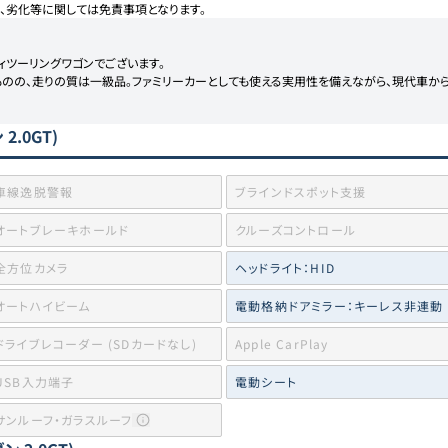
、劣化等に関しては免責事項となります。
ィツーリングワゴンでございます。

のの、走りの質は一級品。ファミリーカーとしても使える実用性を備えながら、現代車か
.0GT)
車線逸脱警報
ブラインドスポット支援
オートブレーキホールド
クルーズコントロール
全方位カメラ
ヘッドライト：HID
オートハイビーム
電動格納ドアミラー：キーレス非連動
ドライブレコーダー (SDカードなし)
Apple CarPlay
USB入力端子
電動シート
サンルーフ・ガラスルーフ