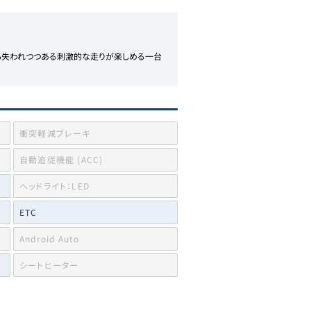
ら失われつつある刺激的な走りが楽しめる一台
衝突軽減ブレーキ
自動追従機能 (ACC)
ヘッドライト：LED
ETC
Android Auto
シートヒーター