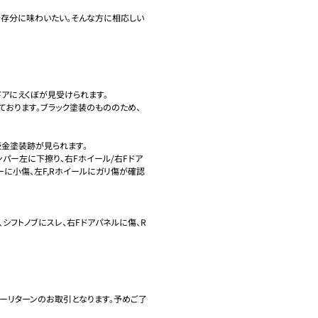
」を存分に味わいたい。そんな方に相応しい
Rドアにえくぼが見受けられます。

ております。ブラック塗装のもののため、
板金塗装跡が見られます。

ンパー左に下擦り、右Fホイール/右Fドア
ダーに小傷、左F,Rホイールにガリ傷が確認
、シフトノブにスレ、右Fドアパネルに傷、R
ーリターンのお取引となります。予めご了