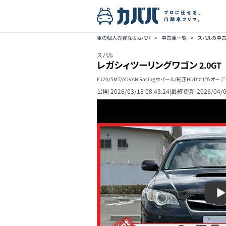
車の個人売買ならカババ
>
中古車一覧
>
スバルの中
スバル
レガシィツーリングワゴン
2.0GT
EJ20/5MT/ADVAN Racingホイール/純正HDDナビ
公開
2026/03/18 08:43:24
|
最終更新
2026/04/0