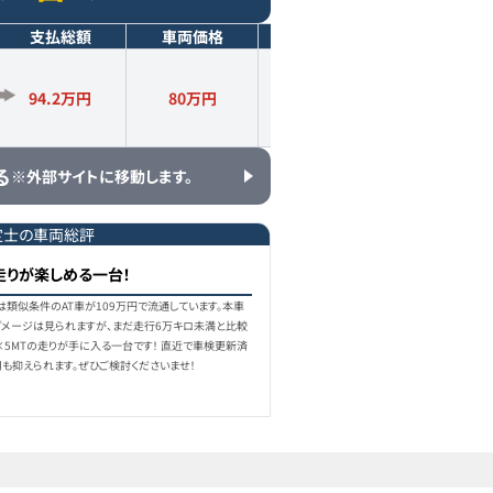
支払総額
車両価格
年式
走行距離
94.2万円
80
万円
2008
年式
5.8
万km
る
※外部サイトに移動します。
定士の車両総評
の走りが楽しめる一台！
は類似条件のAT車が109万円で流通しています。本車
メージは見られますが、まだ走行6万キロ未満と比較
×5MTの走りが手に入る一台です！ 直近で車検更新済
も抑えられます。ぜひご検討くださいませ！