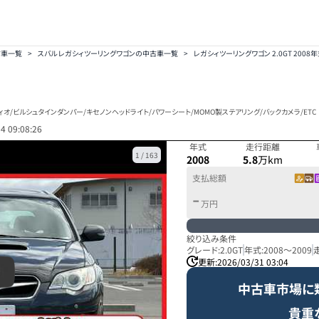
古車一覧
>
スバル レガシィツーリングワゴンの中古車一覧
>
レガシィツーリングワゴン 2.0GT 2008年
&オーディオ/ビルシュタインダンパー/キセノンヘッドライト/パワーシート/MOMO製ステアリング/バックカメラ/ETC
4 09:08:26
年式
走行距離
1
/
163
2008
5.8
万km
支払総額
-
万円
絞り込み条件
グレード:
2.0GT
年式:
2008
～
2009
更新:
2026/03/31 03:04
中古車市場に
貴重