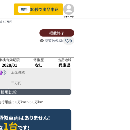
30秒で出品申込
無料
マイページ
式 80万円
掲載終了
9
閲覧数:
5.6k
車検有効期限
修復歴
出品地域
2028/01
なし
兵庫県
本体価格
-
万円
相場比較
走行距離:
5.0万km
～
6.0万km
類似車両はありません！
1台
な
です！