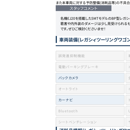
また本車両に対する予防整備(消耗品等)の不具合
スタッフコメント
名機EJ20を搭載した5MTモデルのBP型レガシ
雹害や内外装のダメージは少し見受けられるも
です。ぜひご検討くださいませ！
車両装備
(レガシィツーリングワゴン 2
誤発進抑制機能
電動パーキングブレーキ
バックカメラ
オートライト
カーナビ
Bluetooth
シートベンチレーション