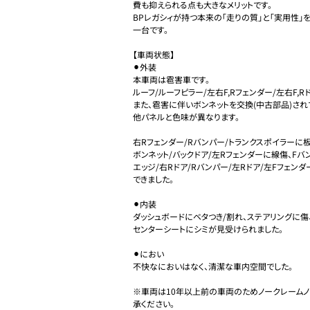
費も抑えられる点も大きなメリットです。

BPレガシィが持つ本来の「走りの質」と「実用性
一台です。

【車両状態】

⚫︎外装

本車両は雹害車です。

ルーフ/ルーフピラー/左右F,Rフェンダー/左右F,
また、雹害に伴いボンネットを交換(中古部品)され
他パネルと色味が異なります。

右Rフェンダー/Rバンパー/トランクスポイラーに
ボンネット/バックドア/左Rフェンダーに線傷、Fバ
エッジ/右Rドア/Rバンパー/左Rドア/左Fフェン
できました。

⚫︎内装

ダッシュボードにベタつき/割れ、ステアリングに傷
センターシートにシミが見受けられました。

⚫︎におい

不快なにおいはなく、清潔な車内空間でした。

※車両は10年以上前の車両のためノークレームノ
承ください。
