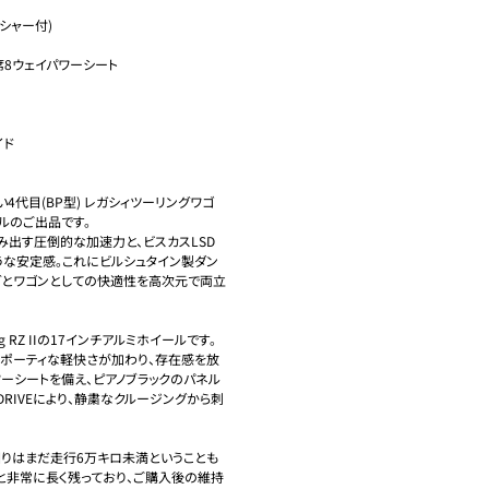
シャー付)

8ウェイパワーシート

ド

4代目(BP型) レガシィツーリングワゴ
ルのご出品です。

み出す圧倒的な加速力と、ビスカスLSD
うな安定感。これにビルシュタイン製ダン
グとワゴンとしての快適性を高次元で両立
 RZ IIの17インチアルミホイールです。
スポーティな軽快さが加わり、存在感を放
ーシートを備え、ピアノブラックのパネル
DRIVEにより、静粛なクルージングから刺
りはまだ走行6万キロ未満ということも
でと非常に長く残っており、ご購入後の維持