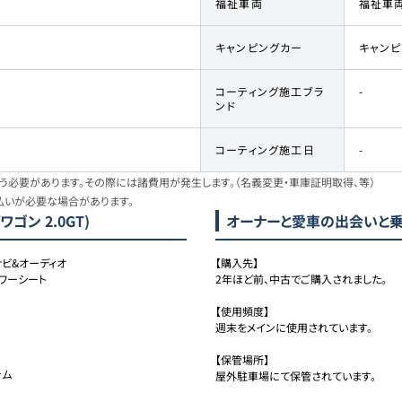
福祉車両
福祉車
キャンピングカー
キャン
コーティング施工ブラ
-
ンド
コーティング施工日
-
必要があります。その際には諸費用が発生します。（名義変更・車庫証明取得、等）
払いが必要な場合があります。
ゴン 2.0GT)
オーナーと愛車の出会いと
Dナビ&オーディオ
【購入先】

パワーシート
2年ほど前、中古でご購入されました。

【使用頻度】

週末をメインに使用されています。

【保管場所】

ム

屋外駐車場にて保管されています。