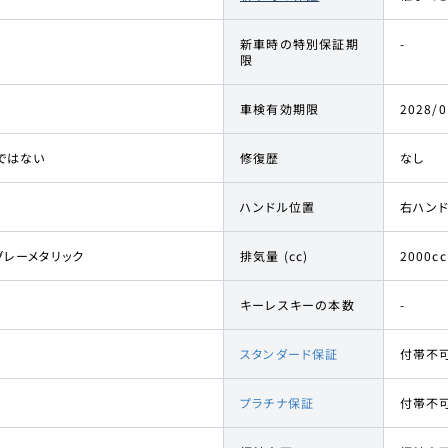
新車時の特別保証期
-
限
車検有効期限
2028/0
ではない
修復歴
なし
ハンドル位置
右ハン
グレーメタリック
排気量 (cc)
2000cc
キーレスキーの本数
-
スタンダード保証
付帯不
プラチナ保証
付帯不