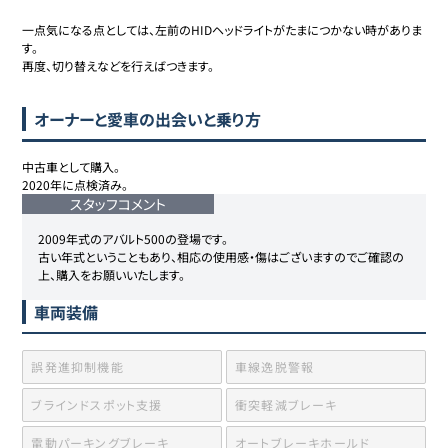
一点気になる点としては、左前のHIDヘッドライトがたまにつかない時がありま
す。

再度、切り替えなどを行えばつきます。
オーナーと愛車の出会いと乗り方
中古車として購入。

2020年に点検済み。
スタッフコメント
2009年式のアバルト500の登場です。

古い年式ということもあり、相応の使用感・傷はございますのでご確認の
上、購入をお願いいたします。
車両装備
誤発進抑制機能
車線逸脱警報
ブラインドスポット支援
衝突軽減ブレーキ
電動パーキングブレーキ
オートブレーキホールド