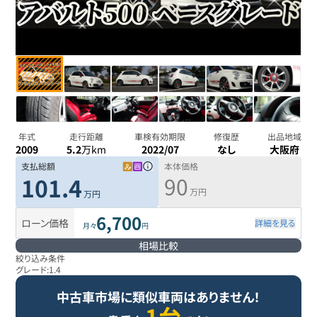
年式
走行距離
車検有効期限
修復歴
出品地域
2009
5.2
万km
2022/07
なし
大阪府
支払総額
本体価格
90
101.4
万円
万円
6,700
ローン価格
詳細を見る
月々
円
相場比較
絞り込み条件
グレード:
1.4
中古車市場に類似車両はありません！
1台