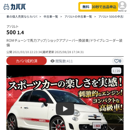
無料
30秒で出品申込
マイページ
車の個人売買ならカババ
>
中古車一覧
>
アバルトの中古車一覧
>
アバルト 500の中古車一
アバルト
500
1.4
ROMチューンで馬力アップ/ショックアブソーバー換装車/ドライブレコーダー装
備
公開
2021/03/10 22:23:34
|
最終更新
2025/08/28 17:34:31
カババ成約済
0
閲覧数:
411
1
/
26