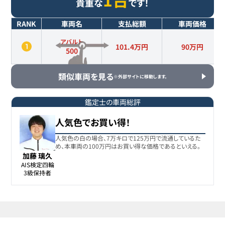
貴重な
です！
RANK
車両名
支払総額
車両価格
アバルト
101.4万円
90
万円
500
類似車両を見る
※外部サイトに移動します。
鑑定士の車両総評
人気色でお買い得！
人気色の白の場合、7万キロで125万円で流通しているた
め、本車両の100万円はお買い得な価格であるといえる。
加藤 璃久
AIS検定四輪

3級保持者