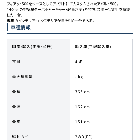
フィアット500をベースとしてアバルトにてカスタムされたアバルト500。

1400ccの排気量ターボチャーチャー・軽量ボディを持ち、スポーツ走行を意識
した一台。

専用のインテリア・エクステリアが目を引く一台である。
車種情報
国産/輸入(正規・並行)
輸入車(正規輸入車)
定員
4 名
最大積載量
- kg
全長
365 cm
全幅
162 cm
全高
151 cm
駆動方式
2WD(FF)