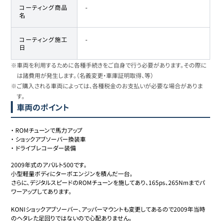
コーティング商品
-
名
コーティング施工
-
日
※車両を利用するために各種手続きをご自身で行う必要があります。その際に
は諸費用が発生します。（名義変更・車庫証明取得、等）
※ご購入される車両によっては、各種税金のお支払いが必要な場合がありま
す。
車両のポイント
・
ROMチューンで馬力アップ
・
ショックアブソーバー換装車
・
ドライブレコーダー装備
2009年式のアバルト500です。

小型軽量ボディにターボエンジンを積んだ一台。

さらに、デジタルスピードのROMチューンを施してあり、165ps、265Nmまでパ
ワーアップしてあります。

KONIショックアブソーバー、アッパーマウントも変更してあるので2009年当時
のヘタレた足回りではないので心配ありません。
