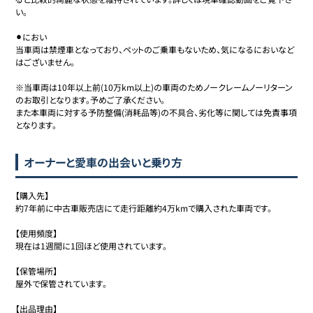
い。

⚫︎におい

当車両は禁煙車となっており、ペットのご乗車もないため、気になるにおいなど
はございません。

※当車両は10年以上前(10万km以上)の車両のためノークレームノーリターン
のお取引となります。予めご了承ください。

また本車両に対する予防整備(消耗品等)の不具合、劣化等に関しては免責事項
オーナーと愛車の出会いと乗り方
【購入先】

約7年前に中古車販売店にて走行距離約4万kmで購入された車両です。

【使用頻度】

現在は1週間に1回ほど使用されています。

【保管場所】

屋外で保管されています。

【出品理由】
