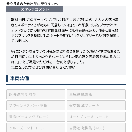
スタッフコメント
取材当日、このマークXと合流した瞬間にまず感じたのは「大人の落ち着
きとスポーティさが絶妙に同居している」という印象でした。ブラックリミ
テッドならではの精悍な雰囲気は街中でも存在感を放ち、内装に目を移
せばブラックを基調としたシートや加飾がラグジュアリーな空間を演出し
ていました。

V6エンジンならではの滑らかさと力強さを備えつつ、扱いやすさもあるた
め日常使いにもぴったりです。セダンらしい安心感と高級感を求める方に
は、きっとご満足いただける一台だと感じました。

気になった方はぜひお問い合わせください！
車両装備
誤発進抑制機能
車線逸脱警報
ブラインドスポット支援
衝突軽減ブレーキ
電動パーキングブレーキ
オートブレーキホールド
クルーズコントロール
自動追従機能 (ACC)