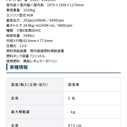
室内長×室内幅×室内高	1975×1500×1170mm

車両重量	1520kg

エンジン型式	4GR

最高出力	203ps(149kW)／6400rpm

最大トルク	24.8kg・m(243N・m)／4800rpm

種類	Ｖ型6気筒DOHC

総排気量	2499cc

内径Ｘ行程	83.0mm×77.0mm

圧縮比	12.0

燃料供給装置	筒内直接燃料噴射装置

燃料タンク容量	71リットル

使用燃料	無鉛レギュラーガソリン
車種情報
国産/輸入(正規・並行)
国産車
定員
5 名
最大積載量
- kg
全長
473 cm