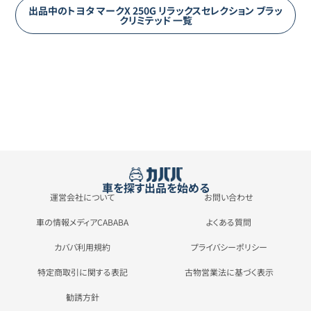
出品中の
トヨタ
マークX
250G リラックスセレクション ブラッ
クリミテッド
一覧
車を探す
出品を始める
運営会社について
お問い合わせ
車の情報メディアCABABA
よくある質問
カババ利用規約
プライバシーポリシー
特定商取引に関する表記
古物営業法に基づく表示
勧誘方針