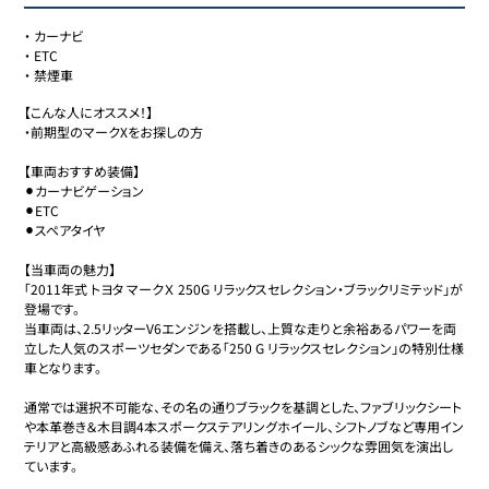
・
カーナビ
・
ETC
・
禁煙車
【こんな人にオススメ！】

・前期型のマークXをお探しの方

【車両おすすめ装備】

⚫︎カーナビゲーション

⚫︎ETC

⚫︎スペアタイヤ

【当車両の魅力】

「2011年式 トヨタ マークＸ 250G リラックスセレクション・ブラックリミテッド」が
登場です。

当車両は、2.5リッターV6エンジンを搭載し、上質な走りと余裕あるパワーを両
立した人気のスポーツセダンである「250 G リラックスセレクション」の特別仕様
車となります。 

通常では選択不可能な、その名の通りブラックを基調とした、ファブリックシート
や本革巻き＆木目調4本スポークステアリングホイール、シフトノブなど専用イン
テリアと高級感あふれる装備を備え、落ち着きのあるシックな雰囲気を演出し
ています。
