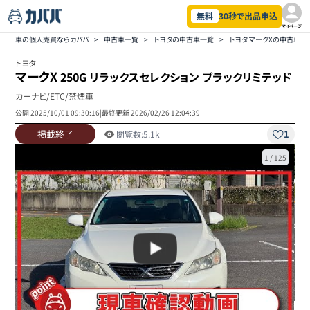
無料
30秒で出品申込
マイページ
車の個人売買ならカババ
>
中古車一覧
>
トヨタの中古車一覧
>
トヨタ マークXの中古車一
トヨタ
マークX
250G リラックスセレクション ブラックリミテッド
カーナビ/ETC/禁煙車
公開
2025/10/01 09:30:16
|
最終更新
2026/02/26 12:04:39
掲載終了
1
閲覧数:
5.1k
1
/
125