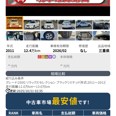
年式
走行距離
車検有効期限
修復歴
出品地域
2011
12.4
万km
2026/02
なし
三重県
支払総額
本体価格
-
-
万円
万円
相場比較
絞り込み条件
グレード:
250G リラックスセレクション ブラックリミテッド
年式:
2011
～
2012
走行距離:
11.0万km
～
13.0万km
更新:
2025/10/21 02:35
最安値
中古車市場
です！
RANK
車両名
支払総額
車両価格