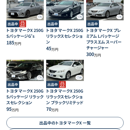
5
5
5
出品中
出品中
出品中
トヨタ
マークX
250G
トヨタ
マークX
250G
トヨタ
マークX
プレ
SパッケージG's
リラックスセレクショ
ミアム Lパッケージ
185
ン
プラスエム スーパー
万円
45
チャージャー
万円
300
万円
5
20
出品中
出品中
トヨタ
マークX
250G
トヨタ
マークX
250G
Sパッケージ リラック
リラックスセレクショ
スセレクション
ン ブラックリミテッド
95
70
万円
万円
出品中の
トヨタ
マークX
一覧