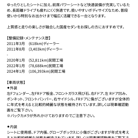
ゆったりとしたシートに加え、前席パワーシートなど快適装備が充実しているた
め、長距離ドライブも疲れにくく快適です。扱いやすいボディサイズなため、普段
使いから特別なお出かけまで幅広く活躍できる一台となります。

上質感と走りの楽しさが融合した国産セダンをお探しの方におすすめです。

【整備記録・メンテナンス歴】

2011年3月　(618km)ディーラー

2011年8月　(3,403km)ディーラー

-

2020年1月　(52,811km)民間工場

2022年1月　(78,688km)民間工場

2024年1月　(106,393km)民間工場

【車両状態】

⚫︎外装

左Fフェンダー、左FRドア板金、フロントガラス飛び石、右Fドア、左 Rドア凹み、
ボンネット、フロントバンパー、右サイドシル、FRドアに傷がございますが全体的
に年式を考えると比較的綺麗な状態を維持されています。詳しくは現車確認動
画をご覧下さい。

※バックカメラが外れかけておりますのでご注意下さい。

⚫︎内装

シートに使用感、ドア内張、グローブボックスに小傷がございますが年式を考え
ると比較的綺麗な状態を維持されています。詳しくは現車確認動画をご覧下さ