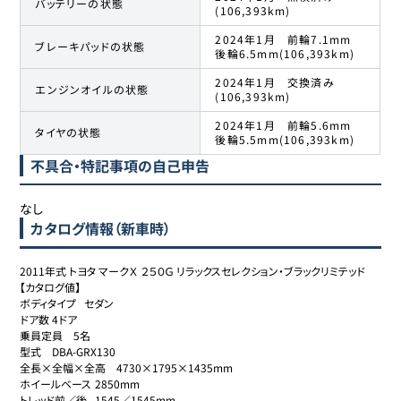
バッテリーの状態
(106,393km)
2024年1月 前輪7.1mm
ブレーキパッドの状態
後輪6.5mm(106,393km)
2024年1月 交換済み
エンジンオイルの状態
(106,393km)
2024年1月 前輪5.6mm
タイヤの状態
後輪5.5mm(106,393km)
不具合・特記事項の自己申告
なし
カタログ情報（新車時）
2011年式 トヨタ マークＸ ２５０Ｇ リラックスセレクション・ブラックリミテッド

【カタログ値】

ボディタイプ	セダン

ドア数	4ドア

乗員定員	5名

型式	DBA-GRX130

全長×全幅×全高	4730×1795×1435mm

ホイールベース	2850mm

トレッド前／後	1545／1545mm
