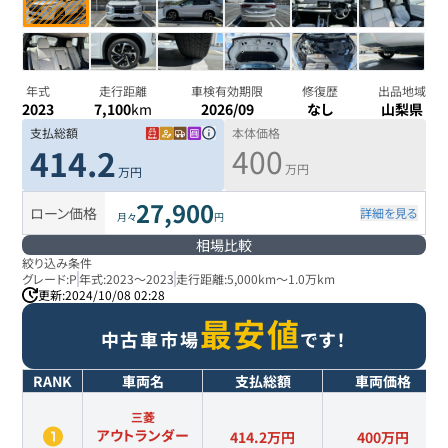
年式
走行距離
車検有効期限
修復歴
出品地域
2023
7,100
km
2026/09
なし
山梨県
支払総額
本体価格
400
414.2
万円
万円
27,900
ローン価格
詳細を見る
月々
円
相場比較
絞り込み条件
グレード:
P
年式:
2023
～
2023
走行距離:
5,000km
～
1.0万km
更新:
2024/10/08 02:28
最安値
中古車市場
です！
RANK
車両名
支払総額
車両価格
三菱
アウトランダー
414.2万円
400
万円