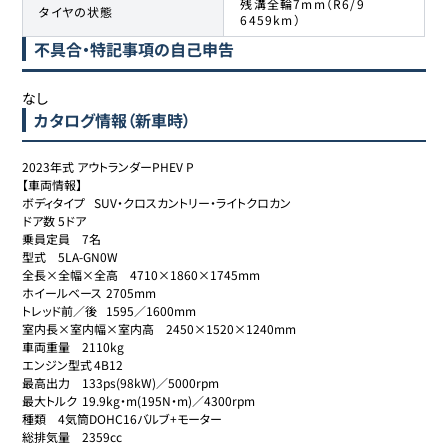
残溝全輪7mm（R6/9
タイヤの状態
6459km）
不具合・特記事項の自己申告
なし
カタログ情報（新車時）
2023年式 アウトランダーPHEV P

【車両情報】

ボディタイプ	SUV・クロスカントリー・ライトクロカン

ドア数	5ドア

乗員定員	7名

型式	5LA-GN0W

全長×全幅×全高	4710×1860×1745mm

ホイールベース	2705mm

トレッド前／後	1595／1600mm

室内長×室内幅×室内高	2450×1520×1240mm

車両重量	2110kg

エンジン型式	4B12

最高出力	133ps(98kW)／5000rpm

最大トルク	19.9kg・m(195N・m)／4300rpm

種類	4気筒DOHC16バルブ+モーター

総排気量	2359cc
