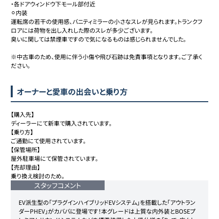
・各ドアウィンドウ下モール部付近

⚪︎内装

運転席の若干の使用感、バニティミラーの小さなスレが見られます。トランクフ
ロアには荷物を出し入れした際のスレが多少ございます。

臭いに関しては禁煙車ですので気になるものは感じられませんでした。

※中古車のため、使用に伴う小傷や飛び石跡は免責事項となります。ご了承く
ださい。
オーナーと愛車の出会いと乗り方
【購入先】

ディーラーにて新車で購入されています。

【乗り方】

ご通勤にて使用されています。

【保管場所】

屋外駐車場にて保管されています。

【売却理由】

乗り換え検討のため。
スタッフコメント
EV派生型の「プラグインハイブリッドEVシステム」を搭載した「アウトラン
ダーPHEV」がカババに登場です！本グレードは上質な内外装とBOSEプ