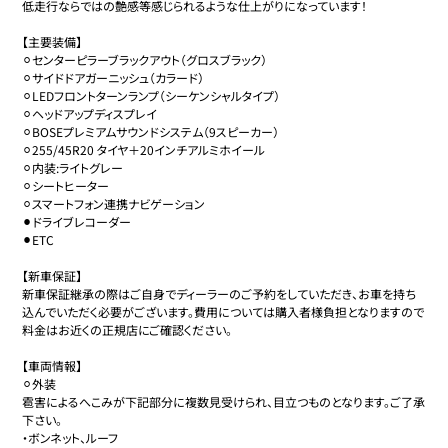
低走行ならではの艶感等感じられるような仕上がりになっています！

【主要装備】

⚪︎センターピラーブラックアウト（グロスブラック）

⚪︎サイドドアガーニッシュ（カラード）

⚪︎LEDフロントターンランプ（シーケンシャルタイプ）

⚪︎ヘッドアップディスプレイ

⚪︎BOSEプレミアムサウンドシステム（9スピーカー）

⚪︎255/45R20 タイヤ＋20インチアルミホイール

⚪︎内装:ライトグレー

⚪︎シートヒーター

⚪︎スマートフォン連携ナビゲーション

⚫︎ドライブレコーダー

⚫︎ETC

【新車保証】

新車保証継承の際はご自身でディーラーのご予約をしていただき、お車を持ち
込んでいただく必要がございます。費用については購入者様負担となりますので
料金はお近くの正規店にご確認ください。

【車両情報】

⚪︎外装

雹害によるへこみが下記部分に複数見受けられ、目立つものとなります。ご了承
下さい。

・ボンネット、ルーフ
