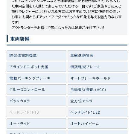
レミアムサウンドシステムなどを標準装備した上級仕様の「P」で、広々し
た車内空間を7人乗りで楽しんでいただける一台です！ご家族やご友人と
旅行やレジャーによく行かれる方にはおすすめで、非常に快適性の高い
お車にも関わらずアウトドアでダイナミックな印象を与える魅力的なお車
です！

アウトランダーをお探しで気になった方は是非ご検討下さい！
車両装備
誤発進抑制機能
車線逸脱警報
ブラインドスポット支援
衝突軽減ブレーキ
電動パーキングブレーキ
オートブレーキホールド
クルーズコントロール
自動追従機能 (ACC)
バックカメラ
全方位カメラ
ヘッドライト：HID
ヘッドライト：LED
オートライト
オートハイビーム