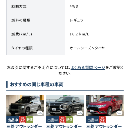
駆動方式
4WD
燃料の種類
レギュラー
燃費(km/L)
16.2 km/L
タイヤの種類
オールシーズンタイヤ
お取引に関するご不明点については、
よくある質問ページ
をご確認く
ださい。
おすすめの同じ車種の車両
6
6
7
出品中
出品中
出品中
三菱
アウトランダー
三菱
アウトランダー
三菱
アウトランダー