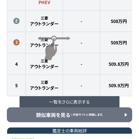
PHEV
三菱
-
508
万円
アウトランダー
三菱
-
509
万円
アウトランダー
三菱
4
-
509.8
万円
アウトランダー
三菱
5
-
509.9
万円
アウトランダー
一覧をさらに表示する
三菱
6
-
517
万円
アウトランダー
類似車両を見る
※外部サイトに移動します。
三菱
7
-
524.5
万円
アウトランダー
鑑定士の車両総評