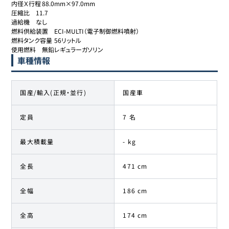
内径Ｘ行程	88.0mm×97.0mm

圧縮比	11.7

過給機	なし

燃料供給装置	ECI-MULTI（電子制御燃料噴射）

燃料タンク容量	56リットル

使用燃料	無鉛レギュラーガソリン
車種情報
国産/輸入(正規・並行)
国産車
定員
7 名
最大積載量
- kg
全長
471 cm
全幅
186 cm
全高
174 cm