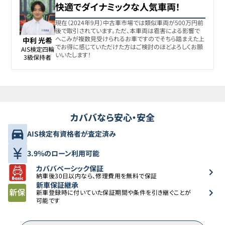
快適でダイナミックな人気車両！
三菱
8
-
528.8
万円
アウトランダー
現在（2024年9月）中古車市場では類似車両が500万円前
後で取引されています。ただ、本車両は雹害による影響で
へこみが複数見受けられるお車ですのでそちら踏まえた上
中利 光希
でお得に感じていただけた方はご検討のほどよろしくお願
AIS検定四輪

いいたします！
3級保持者
カババなら安心・安全
AIS検定有資格者が査定済み
3.9%のローン利用可能
カババベーシック保証
納車後30日以内なら、修理費用を無料で保証
新車保証継承
新車登録時に付いていた保証期間や条件を引き継ぐことが
可能です