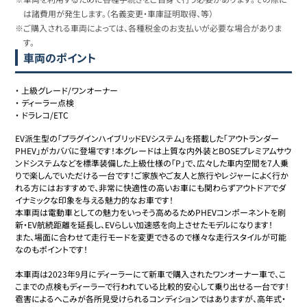
は諸費用が発生します。（名義変更・車庫証明取得、等）
※ご購入される車両によっては、各種税金のお支払いが必要な場合がありま
す。
車両のポイント
・
上級グレード/ワンオーナー
・
ディーラー点検
・
ドラレコ/ETC
EV派生型の「プラグインハイブリッドEVシステム」を搭載した「アウトランダー
PHEV」がカババに登場です！本グレードは上質な内外装とBOSEプレミアムサウ
ンドシステムなどを標準装備した上級仕様の「P」で、広々した車内空間を7人乗
りで楽しんでいただける一台です！ご家族やご友人と旅行やレジャーによく行か
れる方にはおすすめで、非常に快適性の高いお車にも関わらずアウトドアでダ
イナミックな印象を与える魅力的なお車です！

本車両は電動車としての魅力をいっそう高めるためPHEVコンポーネントを刷
新・EV航続距離を延長し、EVらしい加速感を向上させたモデルになります！

また、場面に合わせて走行モードを変更できるので様々な走行スタイルが可能
なのもポイントです！

本車両は2023年9月にディーラーにて新車で購入されたワンオーナー車で、こ
こまでの点検もディーラーで行われている比較的安心して乗り出せる一台です！

雹害によるへこみが各所見受けられるコンディションではありますが、高年式・