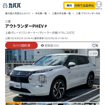
無料
30秒で出品申込
マイページ
車の個人売買ならカババ
>
中古車一覧
>
三菱の中古車一覧
>
三菱 アウトランダーPHEV
三菱
アウトランダーPHEV
P
上級グレード/ワンオーナー/ディーラー点検/ドラレコ/ETC
公開
2024/09/26 18:49:41
|
最終更新
2025/08/28 17:40:53
カババ成約済
6
閲覧数:
958
1
/
109