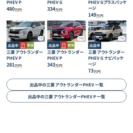
PHEV
P
PHEV
G
PHEV
Gプラスパッケ
480
334
ージ
万円
万円
149
万円
9
14
12
出品中
出品中
出品中
三菱
アウトランダー
三菱
アウトランダー
三菱
アウトランダー
PHEV
P
PHEV
P
PHEV
G ナビパッケ
281
343
ージ
万円
万円
73
万円
出品中の
三菱
アウトランダーPHEV
一覧
出品中の
三菱
アウトランダーPHEV
P
一覧