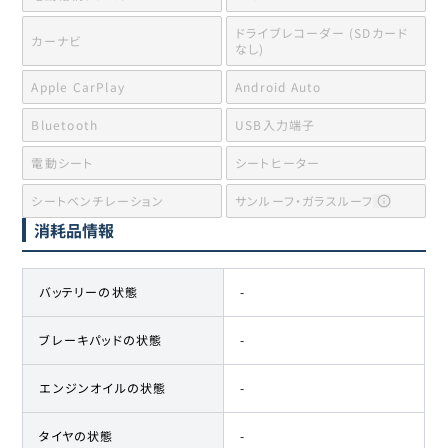
ドライブレコーダー (SDカード
カーナビ
なし)
Apple CarPlay
Android Auto
Bluetooth
USB入力端子
電動シート
シートヒーター
シートベンチレーション
サンルーフ・ガラスルーフ
消耗品情報
バッテリーの状態
-
ブレーキパッドの状態
-
エンジンオイルの状態
-
タイヤの状態
-