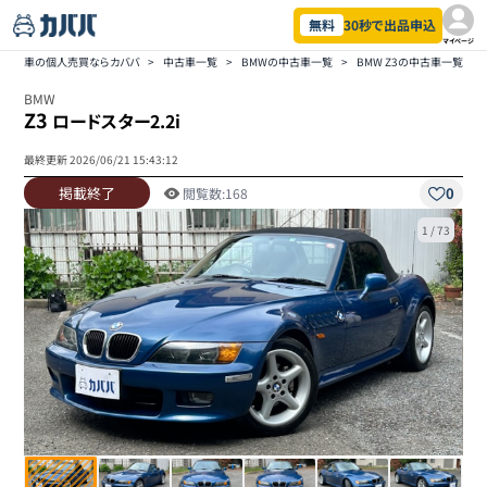
無料
30秒で出品申込
マイページ
車の個人売買ならカババ
>
中古車一覧
>
BMWの中古車一覧
>
BMW Z3の中古車一覧
>
BMW
Z3
ロードスター2.2i
最終更新
2026/06/21 15:43:12
掲載終了
0
閲覧数:
168
1
/
73