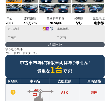
年式
走行距離
車検有効期限
修復歴
出品地域
2002
2.5
万km
2024/06
なし
東京都
支払総額
本体価格
-
-
万円
万円
相場比較
絞り込み条件
グレード:
ロードスター2.2i
中古車市場に類似車両はありません！
1台
貴重な
です！
RANK
車両名
支払総額
車両価格
BMW
ASK
万円
Z3