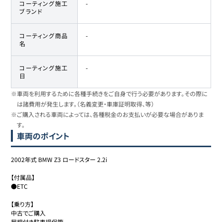
コーティング施工
-
ブランド
コーティング商品
-
名
コーティング施工
-
日
※車両を利用するために各種手続きをご自身で行う必要があります。その際に
は諸費用が発生します。（名義変更・車庫証明取得、等）
※ご購入される車両によっては、各種税金のお支払いが必要な場合がありま
す。
車両のポイント
2002年式 BMW Z3 ロードスター 2.2i

【付属品】

●ETC

【乗り方】

中古でご購入

屋根付き駐車場保管
