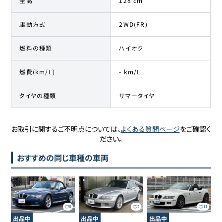
全高
128 cm
駆動方式
2WD(FR)
燃料の種類
ハイオク
燃費(km/L)
- km/L
タイヤの種類
サマータイヤ
お取引に関するご不明点については、
よくある質問ページ
をご確認く
ださい。
おすすめの同じ車種の車両
6
2
11
出品中
出品中
出品中