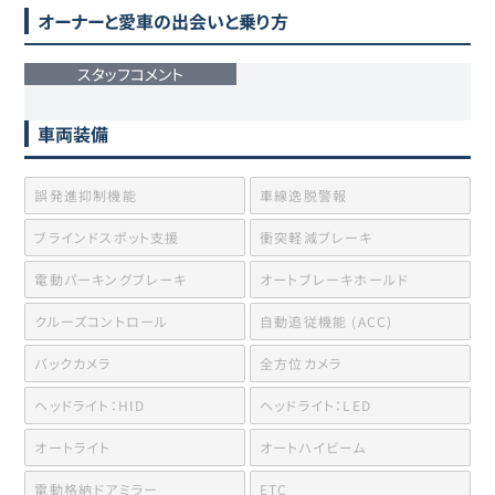
オーナーと愛車の出会いと乗り方
スタッフコメント
車両装備
誤発進抑制機能
車線逸脱警報
ブラインドスポット支援
衝突軽減ブレーキ
電動パーキングブレーキ
オートブレーキホールド
クルーズコントロール
自動追従機能 (ACC)
バックカメラ
全方位カメラ
ヘッドライト：HID
ヘッドライト：LED
オートライト
オートハイビーム
電動格納ドアミラー
ETC