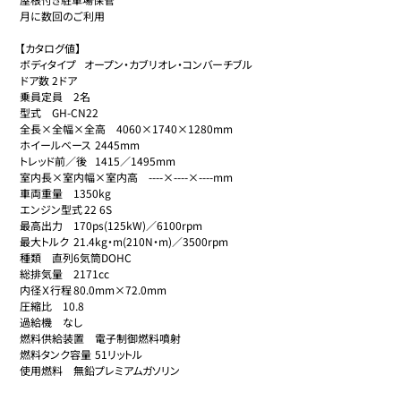
月に数回のご利用

【カタログ値】

ボディタイプ	オープン・カブリオレ・コンバーチブル

ドア数	2ドア

乗員定員	2名

型式	GH-CN22

全長×全幅×全高	4060×1740×1280mm

ホイールベース	2445mm

トレッド前／後	1415／1495mm

室内長×室内幅×室内高	----×----×----mm

車両重量	1350kg

エンジン型式	22 6S

最高出力	170ps(125kW)／6100rpm

最大トルク	21.4kg・m(210N・m)／3500rpm

種類	直列6気筒DOHC

総排気量	2171cc

内径Ｘ行程	80.0mm×72.0mm

圧縮比	10.8

過給機	なし

燃料供給装置	電子制御燃料噴射

燃料タンク容量	51リットル

使用燃料	無鉛プレミアムガソリン