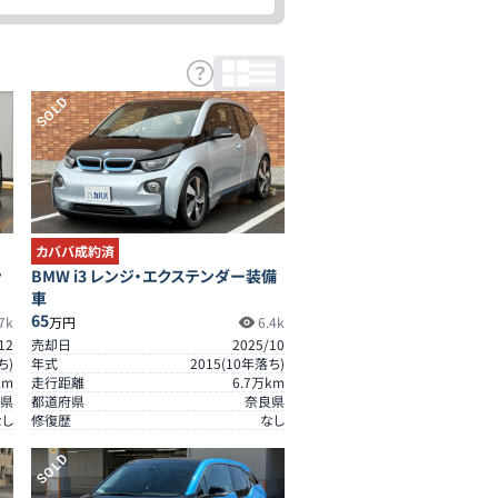
SOLD
カババ成約済
ン
BMW i3 レンジ・エクステンダー装備
車
65
7k
万円
6.4k
12
売却日
2025/10
ち)
年式
2015
(
10
年落ち)
km
走行距離
6.7
万km
県
都道府県
奈良県
なし
修復歴
なし
SOLD