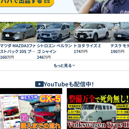
SOLD
SOLD
SOLD
SOLD
マツダ MAZDA3ファ
シトロエン ベルラン
トヨタ ライズ Z
テスラ モデ
ストバック 20S プロ
ゴ シャイン
174
190
万円
万円
アクティブ
160
246
万円
万円
もっと見る
YouTubeも配信中！