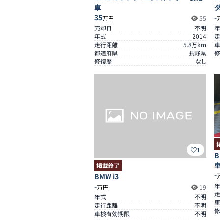
車
35
-
万円
55
売却日
不明
年
年式
2014
走
走行距離
5.8
万km
車
都道府県
長野県
修
修復歴
なし
1
B
掲載終了
-
BMW i3
-
年
万円
19
走
年式
不明
車
走行距離
不明
修
車検有効期限
不明