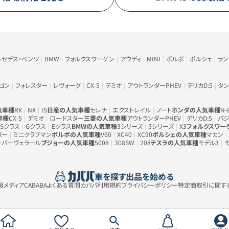
ルセデス・ベンツ
BMW
フォルクスワーゲン
アウディ
MINI
ボルボ
ポルシェ
ラ
ゴン
フォレスター
レヴォーグ
CX-5
デミオ
アウトランダーPHEV
デリカD:5
タン
気車種
RX
NX
IS
日産の人気車種
セレナ
エクストレイル
ノート
ホンダの人気車種
N-
車種
CX-5
デミオ
ロードスター
三菱の人気車種
アウトランダーPHEV
デリカD:5
パジ
Sクラス
Gクラス
Eクラス
BMWの人気車種
3シリーズ
5シリーズ
X3
フォルクスワー
バー
ミニクラブマン
ボルボの人気車種
V60
XC40
XC90
ポルシェの人気車種
マカン
ーバーヴェラール
プジョーの人気車種
5008
308SW
208
テスラの人気車種
モデル3
車を探す
出品を始める
メディアCABABA
よくある質問
カババ利用規約
プライバシーポリシー
特定商取引に関す