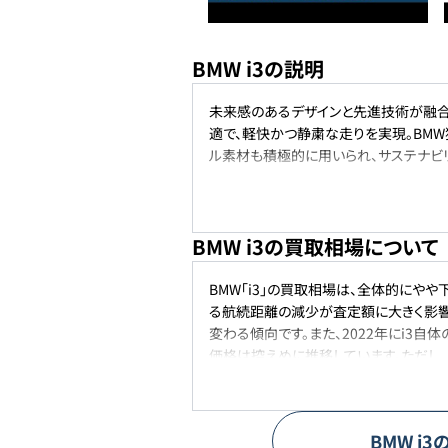
BMW i3の説明
未来感のあるデザインと先進技術が融合
適で、軽快かつ静粛な走りを実現。BMW
ル素材も積極的に用いられ、サステナビ
BMW i3の買取相場について
BMW「i3」の買取相場は、全体的にや
る航続距離の減少が査定額に大きく影響
変わる傾向です。また、2022年にi3
価格は控えめに推移しています。ただし
出るケースもあります。今後も急激な値
BMW
i3