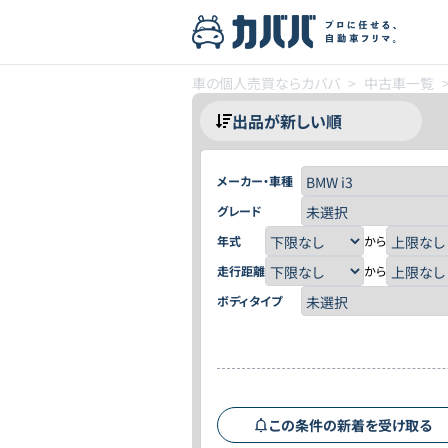
車の個人売買ならカババ
>
中古車一覧
メーカー・車種
グレード
年式
から
走行距離
から
ボディタイプ
この条件の新着を受け取る