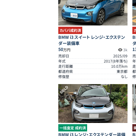
カババ成約済
BMW i3 スイート レンジ・エクステン
B
ダー装備車
50
1
万円
3k
売却日
2025/09
売
年式
2017
(
8
年落ち)
年
走行距離
10.0
万km
走
都道府県
東京都
都
修復歴
なし
修
SOLD
一括査定 成約済
BMW i3 レンジ・エクステンダー装備
B