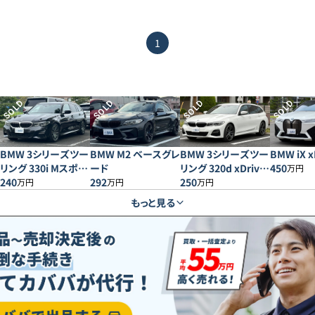
1
SOLD
SOLD
SOLD
SOLD
BMW 3シリーズツー
BMW M2 ベースグレ
BMW 3シリーズツー
BMW iX x
リング 330i Mスポー
ード
リング 320d xDrive
450
万円
ツ
240
292
Mスポーツ
250
万円
万円
万円
もっと見る