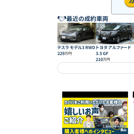
最近の成約車両
SOLD
SOLD
テスラ モデル3 RWD
トヨタ アルファード
229
3.5 GF
万円
210
万円