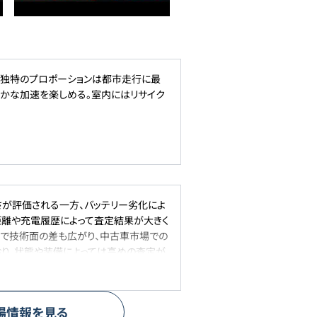
む独特のプロポーションは都市走行に最
滑らかな加速を楽しめる。室内にはリサイク
さが評価される一方、バッテリー劣化によ
距離や充電履歴によって査定結果が大きく
登場で技術面の差も広がり、中古車市場での
おり、状態や装備によっては高めの査定が
能性が高いでしょう。
場情報を見る