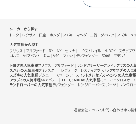
車のメーカー・人気車種から探す
メーカーから探す
トヨタ
レクサス
日産
ホンダ
スバル
マツダ
三菱
ダイハツ
スズキ
メ
人気車種から探す
プリウス
アルファード
RX
NX
セレナ
エクストレイル
N-BOX
ステップワ
ゴルフ
A4アバント
ミニ
V60
マカン
ディフェンダー
5008
モデル3
トヨタの人気車種
プリウス
アルファード
ランドクルーザープラド
レクサスの人
スバルの人気車種
フォレスター
レヴォーグ
レガシィアウトバック
マツダの人気
スズキの人気車種
ジムニー
スペーシア
スイフト
メルセデス・ベンツの人気車種
アウディの人気車種
A4アバント
TT
Q5
MINIの人気車種
ミニ
ミニクロスオー
ランドローバーの人気車種
ディフェンダー
レンジローバースポーツ
レンジロ
運営会社について
お問い合わせ
車の情報