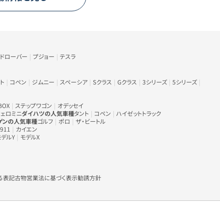
ンドローバー
プジョー
テスラ
ト
コペン
ジムニー
スペーシア
Sクラス
Gクラス
3シリーズ
5シリーズ
BOX
ステップワゴン
オデッセイ
ェロミニ
ダイハツの人気車種
タント
コペン
ハイゼットトラック
ゲンの人気車種
ゴルフ
ポロ
ザ・ビートル
911
カイエン
モデルY
モデルX
る表記
古物営業法に基づく表示
勧誘方針