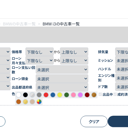
>
BMWの中古車一覧
>
BMW i3の中古車一覧
価格帯
から
排気量
ローン
から
ミッション
月々支払
ローン支払い回
ハンドル
数
エンジン種
ローン頭金
別
ドア数
出品都道府県
色
出品中
成約済
クリア