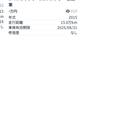
車
62
-
15
万円
717
km
年式
2015
18
走行距離
15.0
万km
なし
車検有効期限
2025/08/31
修復歴
なし