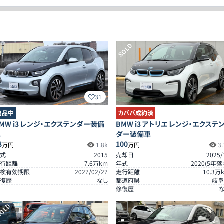
SOLD
31
出品中
カババ成約済
MW i3 レンジ・エクステンダー装備
BMW i3 アトリエ レンジ・エクステ
車
ダー装備車
8
100
万円
1.8k
万円
3.
式
2015
売却日
2025/
行距離
7.6
万km
年式
2020
(
5
年落
検有効期限
2027/02/27
走行距離
10.3
万
復歴
なし
都道府県
岐阜
修復歴
OLD