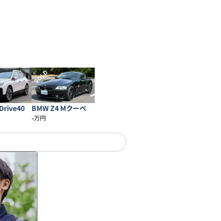
SOLD
Drive40
BMW Z4 Mクーペ
-
万円