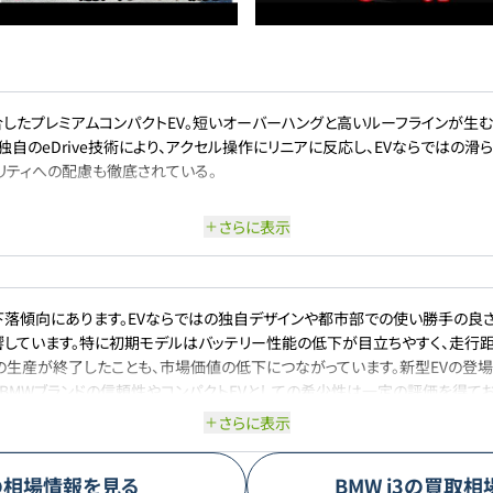
したプレミアムコンパクトEV。短いオーバーハングと高いルーフラインが生
独自のeDrive技術により、アクセル操作にリニアに反応し、EVならではの
リティへの配慮も徹底されている。
さらに表示
や下落傾向にあります。EVならではの独自デザインや都市部での使い勝手の良
しています。特に初期モデルはバッテリー性能の低下が目立ちやすく、走行
自体の生産が終了したことも、市場価値の低下につながっています。新型EVの
、BMWブランドの信頼性やコンパクトEVとしての希少性は一定の評価を得て
崩れは考えにくいものの、高値維持は難しく、相場は緩やかに下がっていく可
さらに表示
の相場情報を見る
BMW
i3
の買取相