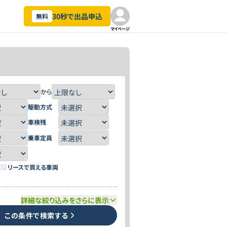
30秒で出品申込
無料
マイページ
から
駆動方式
車検残
乗車定員
リースで買える車両
詳細な絞り込みをさらに表示
この条件で検索する