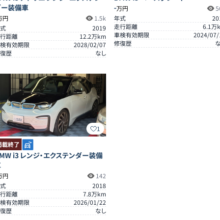
ダー装備車
-
万円
5
万円
1.5k
年式
20
走行距離
6.1
万
式
2019
車検有効期限
2024/07/
行距離
12.2
万km
修復歴
検有効期限
2028/02/07
復歴
なし
1
掲載終了
MW i3 レンジ・エクステンダー装備
車
万円
142
式
2018
行距離
7.8
万km
検有効期限
2026/01/22
復歴
なし