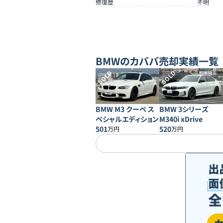
修復歴
不明
BMW
のカババ売却実績一覧
SOLD
SOLD
BMW M3 クーペ ス
BMW 3シリーズ
ペシャルエディション
M340i xDrive
501
520
万円
万円