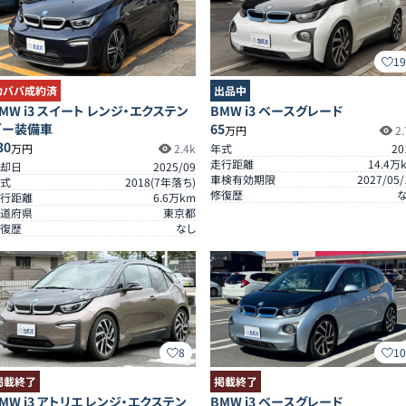
1
カババ成約済
出品中
MW i3 スイート レンジ・エクステン
BMW i3 ベースグレード
ダー装備車
65
万円
2.
30
万円
2.4k
年式
20
走行距離
14.4
万
却日
2025/09
車検有効期限
2027/05/
式
2018
(
7
年落ち)
修復歴
行距離
6.6
万km
道府県
東京都
復歴
なし
8
1
掲載終了
掲載終了
MW i3 アトリエ レンジ・エクステン
BMW i3 ベースグレード