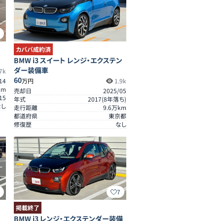
9
カババ成約済
BMW i3 スイート レンジ・エクステン
ダー装備車
7k
60
14
万円
1.9k
km
売却日
2025/05
15
年式
2017
(
8
年落ち)
なし
走行距離
9.6
万km
都道府県
東京都
修復歴
なし
0
7
掲載終了
BMW i3 レンジ・エクステンダー装備