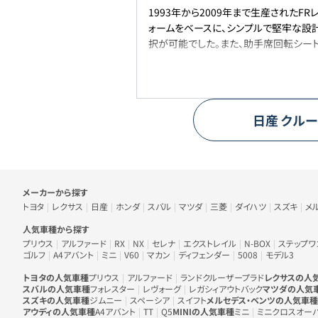
1993年から2009年まで生産されたF
ォームをベースに、シンプルで堅牢な設計が
択が可能でした。また、助手席回転シー
日産
クルー
車のメーカー・人気車種から探す
メーカーから探す
トヨタ
レクサス
日産
ホンダ
スバル
マツダ
三菱
ダイハツ
スズキ
メ
人気車種から探す
プリウス
アルファード
RX
NX
セレナ
エクストレイル
N-BOX
ステップワ
ゴルフ
A4アバント
ミニ
V60
マカン
ディフェンダー
5008
モデル3
トヨタの人気車種
プリウス
アルファード
ランドクルーザープラド
レクサスの人
スバルの人気車種
フォレスター
レヴォーグ
レガシィアウトバック
マツダの人気
スズキの人気車種
ジムニー
スペーシア
スイフト
メルセデス・ベンツの人気車種
アウディの人気車種
A4アバント
TT
Q5
MINIの人気車種
ミニ
ミニクロスオー