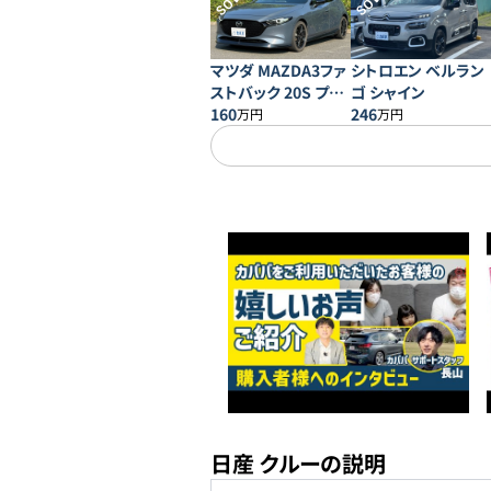
SOLD
SOLD
マツダ MAZDA3ファ
シトロエン ベルラン
ストバック 20S プロ
ゴ シャイン
アクティブ
160
246
万円
万円
日産 クルーの説明