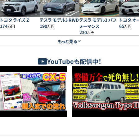
SOLD
SOLD
SOLD
SOLD
トヨタ ライズ Z
テスラ モデル3 RWD
テスラ モデル3 パフ
トヨタ オー
174
190
ォーマンス
65
万円
万円
万円
230
万円
もっと見る
YouTubeも配信中！