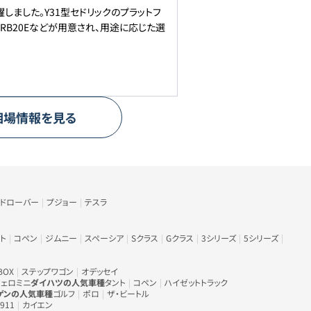
しました。Y31型セドリックのプラットフ
のRB20Eなどが用意され、用途に応じた選
相場情報を見る
ンドローバー
プジョー
テスラ
ト
コペン
ジムニー
スペーシア
Sクラス
Gクラス
3シリーズ
5シリーズ
BOX
ステップワゴン
オデッセイ
ェロミニ
ダイハツの人気車種
タント
コペン
ハイゼットトラック
ゲンの人気車種
ゴルフ
ポロ
ザ・ビートル
911
カイエン