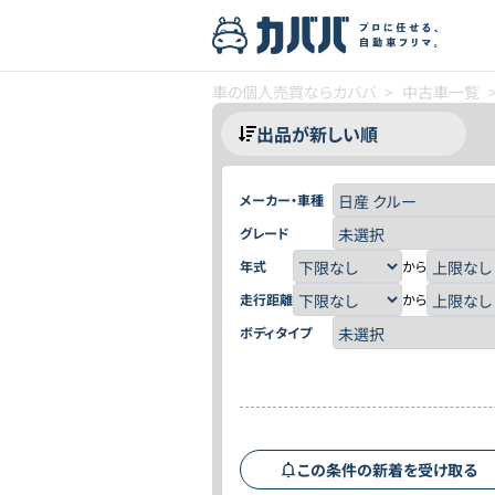
車の個人売買ならカババ
>
中古車一覧
メーカー・車種
グレード
年式
から
走行距離
から
ボディタイプ
この条件の新着を受け取る