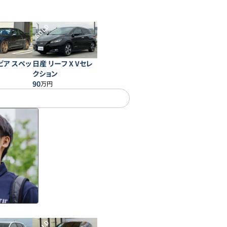
SOLD
ビア スペッ
日産 リーフ X Vセレ
クション
90
万円