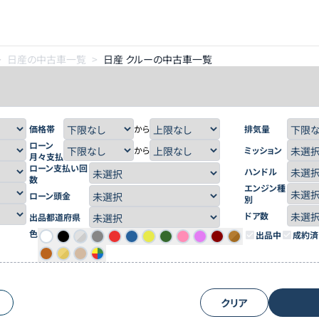
>
日産の中古車一覧
>
日産 クルーの中古車一覧
価格帯
から
排気量
ローン
から
ミッション
月々支払
ローン支払い回
ハンドル
数
エンジン種
ローン頭金
別
ドア数
出品都道府県
色
出品中
成約済
クリア