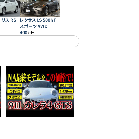
SOLD
リス RS
レクサス LS 500h F
スポーツ AWD
400
万円