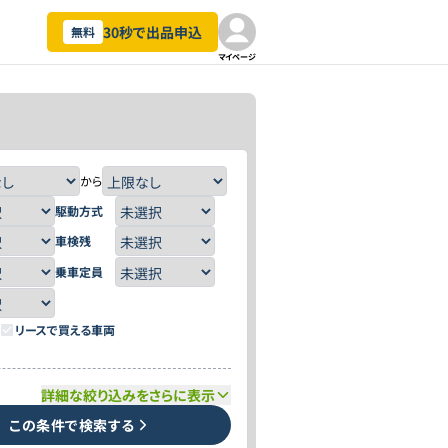
30秒で出品申込
無料
マイページ
から
駆動方式
車検残
乗車定員
リースで買える車両
詳細な絞り込みをさらに表示
この条件で検索する