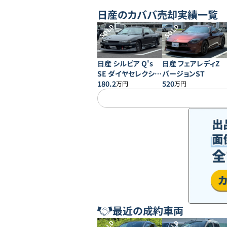
日産
のカババ売却実績一覧
SOLD
SOLD
日産 シルビア Q's
日産 フェアレディZ
SE ダイヤセレクショ
バージョンST
ンII
180.2
520
万円
万円
最近の成約車両