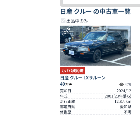
日産 クルー の中古車一覧
出品中のみ
SOLD
カババ成約済
日産 クルー LXサルーン
49
万円
479
売却日
2024/12
年式
2001
(
23
年落ち)
走行距離
12.8
万km
都道府県
愛知県
修復歴
不明