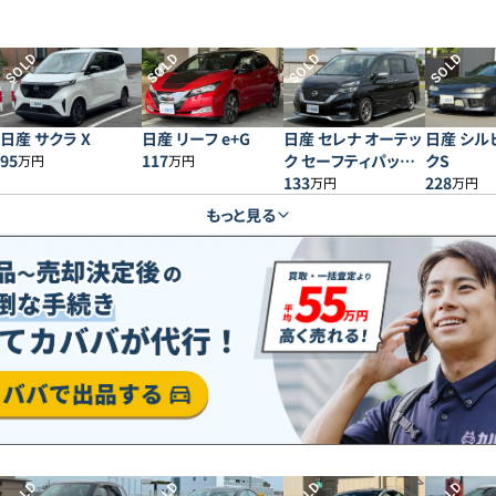
SOLD
SOLD
SOLD
SOLD
日産 サクラ X
日産 リーフ e+G
日産 セレナ オーテッ
日産 シル
95
117
ク セーフティパッケ
クS
万円
万円
ージ
133
228
万円
万円
もっと見る