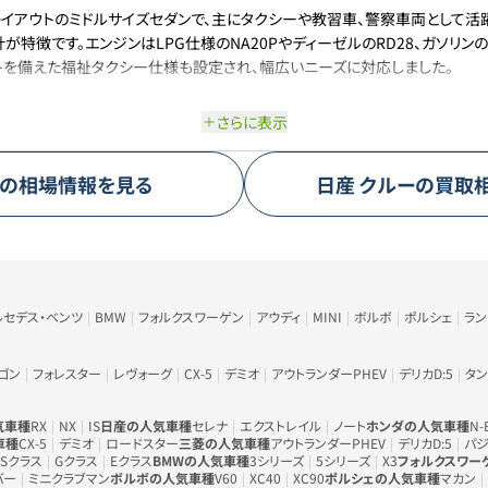
Rレイアウトのミドルサイズセダンで、主にタクシーや教習車、警察車両として活躍
特徴です。エンジンはLPG仕様のNA20PやディーゼルのRD28、ガソリン
トを備えた福祉タクシー仕様も設定され、幅広いニーズに対応しました。
さらに表示
の相場情報を見る
日産
クルー
の買取
ルセデス・ベンツ
BMW
フォルクスワーゲン
アウディ
MINI
ボルボ
ポルシェ
ラ
ゴン
フォレスター
レヴォーグ
CX-5
デミオ
アウトランダーPHEV
デリカD:5
タン
気車種
RX
NX
IS
日産の人気車種
セレナ
エクストレイル
ノート
ホンダの人気車種
N-
車種
CX-5
デミオ
ロードスター
三菱の人気車種
アウトランダーPHEV
デリカD:5
パジ
Sクラス
Gクラス
Eクラス
BMWの人気車種
3シリーズ
5シリーズ
X3
フォルクスワー
バー
ミニクラブマン
ボルボの人気車種
V60
XC40
XC90
ポルシェの人気車種
マカン