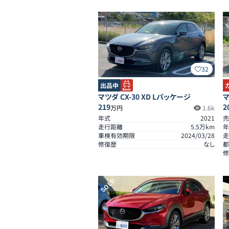
S
32
出品中
マツダ CX-30 XD Lパッケージ
マ
219
2
万円
1.6k
年式
2021
売
走行距離
5.5
万km
年
車検有効期限
2024/03/28
走
修復歴
なし
都
修
SOLD