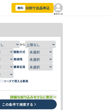
30秒で出品申込
無料
マイページ
から
駆動方式
車検残
乗車定員
リースで買える車両
詳細な絞り込みをさらに表示
この条件で検索する