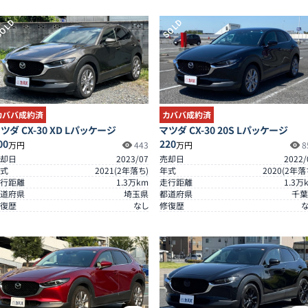
OLD
SOLD
カババ成約済
カババ成約済
ツダ CX-30 XD Lパッケージ
マツダ CX-30 20S Lパッケージ
00
220
万円
443
万円
8
却日
2023/07
売却日
2022/
式
2021
(
2
年落ち)
年式
2020
(
2
年落
行距離
1.3
万km
走行距離
1.3
万
道府県
埼玉県
都道府県
千葉
復歴
なし
修復歴