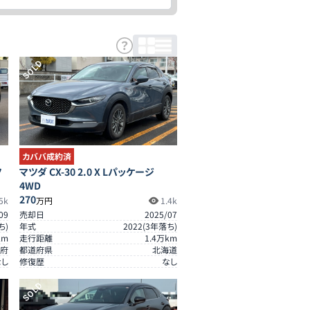
SOLD
カババ成約済
ツ
マツダ CX-30 2.0 X Lパッケージ
4WD
270
5k
万円
1.4k
09
売却日
2025/07
ち)
年式
2022
(
3
年落ち)
km
走行距離
1.4
万km
府
都道府県
北海道
なし
修復歴
なし
SOLD