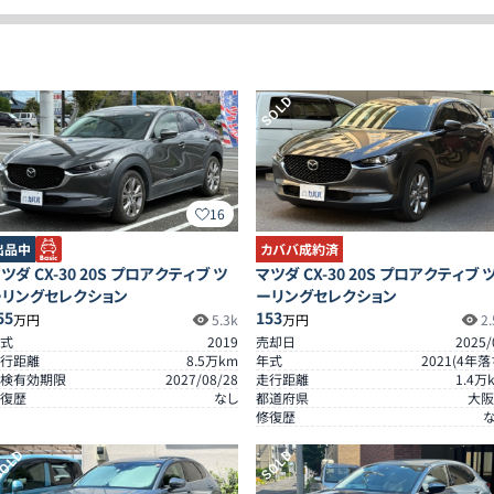
SOLD
16
出品中
カババ成約済
ツダ CX-30 20S プロアクティブ ツ
マツダ CX-30 20S プロアクティブ 
ーリングセレクション
ーリングセレクション
55
153
万円
5.3k
万円
2.
式
2019
売却日
2025/
行距離
8.5
万km
年式
2021
(
4
年落
検有効期限
2027/08/28
走行距離
1.4
万
復歴
なし
都道府県
大阪
修復歴
OLD
SOLD