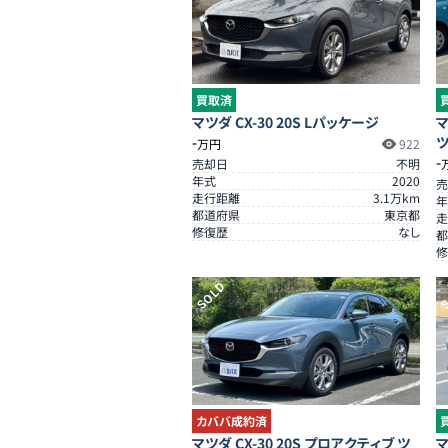
買取済
マツダ CX-30 20S Lパッケージ
マ
-
万円
922
-
売却日
不明
年式
2020
売
走行距離
3.1
万km
年
都道府県
東京都
走
修復歴
なし
都
修
SOLD
S
カババ成約済
マツダ CX-30 20S プロアクティブ ツ
マ