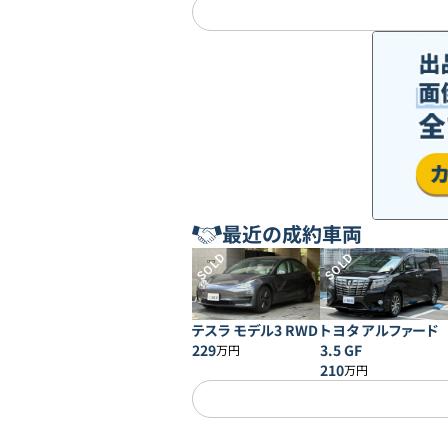
最近の成約車両
SOLD
SOLD
テスラ モデル3 RWD
トヨタ アルファード
229
3.5 GF
万円
210
万円