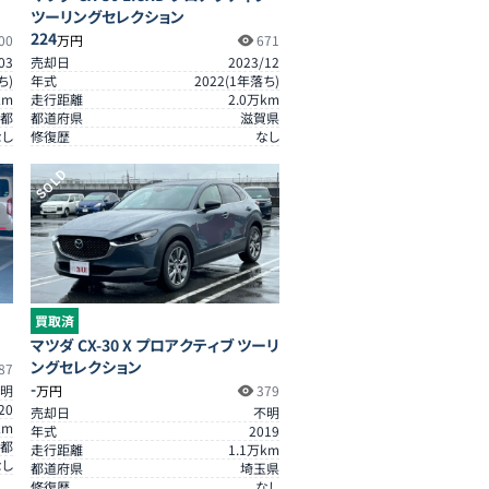
ツーリングセレクション
224
00
万円
671
03
売却日
2023/12
ち)
年式
2022
(
1
年落ち)
km
走行距離
2.0
万km
都
都道府県
滋賀県
なし
修復歴
なし
SOLD
買取済
マツダ CX-30 X プロアクティブ ツーリ
ングセレクション
87
-
明
万円
379
20
売却日
不明
km
年式
2019
都
走行距離
1.1
万km
なし
都道府県
埼玉県
修復歴
なし