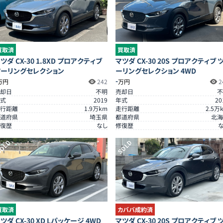
買取済
買取済
ツダ CX-30 1.8XD プロアクティブ
マツダ CX-30 20S プロアクティブ 
ツーリングセレクション
ーリングセレクション 4WD
-
万円
242
万円
2
却日
不明
売却日
不
式
2019
年式
20
行距離
1.9
万km
走行距離
2.5
万
道府県
埼玉県
都道府県
北海
復歴
なし
修復歴
OLD
SOLD
買取済
カババ成約済
ツダ CX-30 XD Lパッケージ 4WD
マツダ CX-30 20S プロアクティブ 