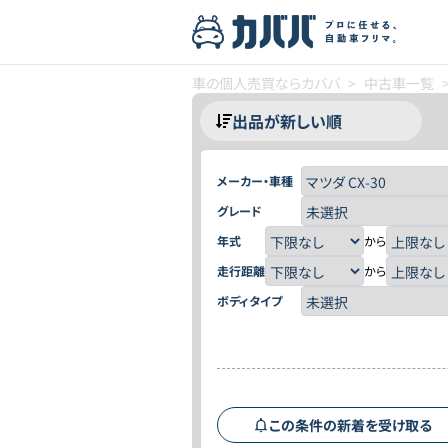
車の個人売買ならカババ
>
中古車一覧
メーカー・車種
グレード
年式
から
走行距離
から
ボディタイプ
この条件の新着を受け取る