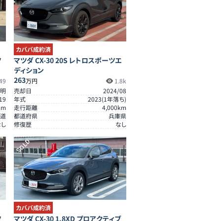
カババ成約済
ツ
マツダ CX-30 20S レトロスポーツエ
ディション
263
49
万円
1.8k
明
売却日
2024/08
19
年式
2023
(
1
年落ち)
km
走行距離
4,000
km
道
都道府県
兵庫県
なし
修復歴
なし
SOLD
カババ成約済
ツ
マツダ CX-30 1.8XD プロアクティブ