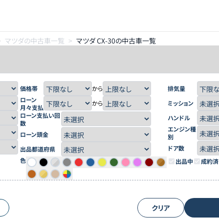
>
マツダの中古車一覧
>
マツダ CX-30の中古車一覧
価格帯
から
排気量
ローン
から
ミッション
月々支払
ローン支払い回
ハンドル
数
エンジン種
ローン頭金
別
ドア数
出品都道府県
色
出品中
成約済
クリア