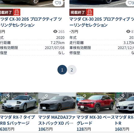
3
掲載終了
掲載終了
ツダ CX-30 20S プロアクティブ ツ
マツダ CX-30 20S プロアクティブ 
ーリングセレクション
ーリングセレクション
-
万円
265
万円
8
式
2020
年式
20
行距離
7.2
万km
走行距離
3.1
万
検有効期限
2027/07/08
車検有効期限
2027/12/
復歴
なし
修復歴
1
2
SOLD
SOLD
SOLD
SOLD
マツダ RX-7 タイプ
マツダ MAZDA3ファ
マツダ MX-30 ベース
マツダ RX
RB Sパッケージ
ストバック XD バー
グレード
トR
630
ガンディセレクション
106
128
160
万円
万円
万円
万円