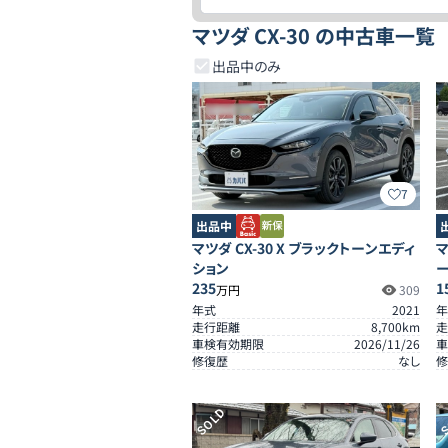
マツダ CX-30 の中古車一覧
出品中のみ
7
出品中
マツダ CX-30 X ブラックトーンエディ
マ
ション
235
1
万円
309
年式
2021
年
走行距離
8,700
km
走
車検有効期限
2026/11/26
車
修復歴
なし
修
SOLD
S