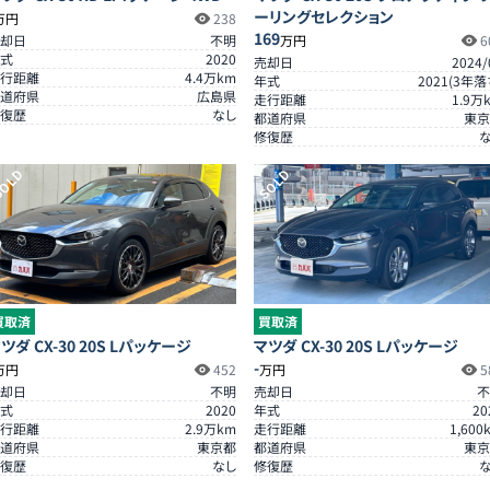
ーリングセレクション
万円
238
169
却日
不明
万円
6
式
2020
売却日
2024/
行距離
4.4
万km
年式
2021
(
3
年落
道府県
広島県
走行距離
1.9
万
復歴
なし
都道府県
東京
修復歴
OLD
SOLD
買取済
買取済
ツダ CX-30 20S Lパッケージ
マツダ CX-30 20S Lパッケージ
-
万円
452
万円
5
却日
不明
売却日
不
式
2020
年式
20
行距離
2.9
万km
走行距離
1,600
道府県
東京都
都道府県
東京
復歴
なし
修復歴