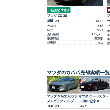
一括査定 成約済
マツダ CX-30
マ
195
万円
42
-
売却日
不明
年式
2022
年
走行距離
1.2
万km
走
都道府県
東京都
車
修復歴
なし
修
マツダ
のカババ売却実績一覧
SOLD
SOLD
マツダ MAZDA3ファ
マツダ ロードスター
ストバック 20S プロ
35周年記念車
アクティブ
160
342
万円
万円