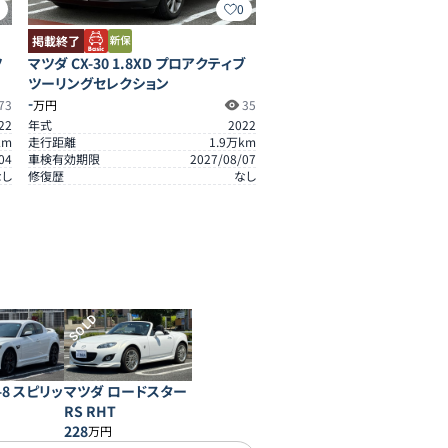
3
0
掲載終了
ツ
マツダ CX-30 1.8XD プロアクティブ
ツーリングセレクション
-
73
万円
35
22
年式
2022
km
走行距離
1.9
万km
04
車検有効期限
2027/08/07
なし
修復歴
なし
SOLD
-8 スピリッ
マツダ ロードスター
RS RHT
228
万円