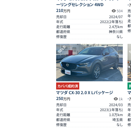
ーリングセレクション 4WD
-
210
万円
504
売
年
売却日
2024/07
走
年式
2022
(
2
年落ち)
都
走行距離
2.4
万km
修
都道府県
神奈川県
修復歴
なし
SOLD
S
カババ成約済
マツダ CX-30 2.0 X Lパッケージ
マ
250
-
万円
1k
売却日
2024/03
売
年式
2023
(
1
年落ち)
年
走行距離
1.0
万km
走
都道府県
埼玉県
都
修復歴
なし
修