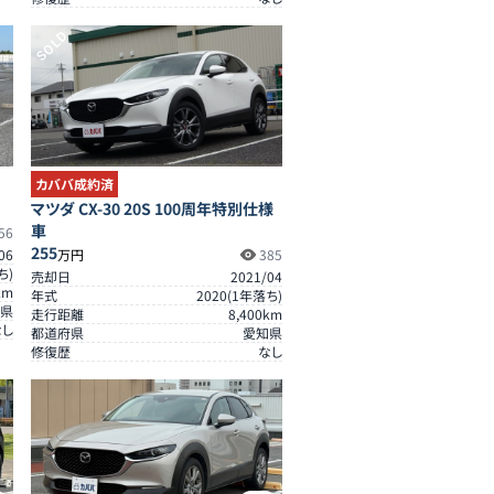
SOLD
カババ成約済
マツダ CX-30 20S 100周年特別仕様
車
56
255
06
万円
385
ち)
売却日
2021/04
km
年式
2020
(
1
年落ち)
県
走行距離
8,400
km
なし
都道府県
愛知県
修復歴
なし