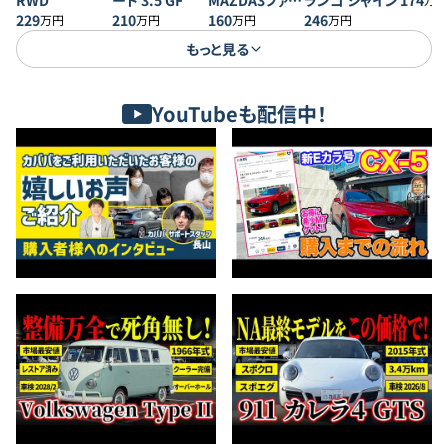
RWD
ード 3.5 GF
MAZDA3ファス
ランゴ シャイン
174
229
210
トバック 20S プ
160
246
万円
万円
万円
万円
ロアクティブ
もっと見る
YouTubeも配信中！