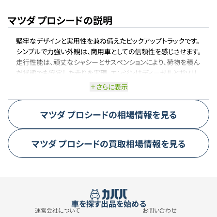
マツダ プロシードの説明
堅牢なデザインと実用性を兼ね備えたピックアップトラックです。
シンプルで力強い外観は、商用車としての信頼性を感じさせます。
走行性能は、頑丈なシャシーとサスペンションにより、荷物を積ん
だ状態でも安定した走りを実現。エンジンはディーゼルとガソリ
ンの両方が用意され、用途に応じた選択が可能です。特にディー
さらに表示
ゼルモデルは、低燃費と高トルクで経済性と実用性を両立してい
ます。荷台の広さと耐久性も魅力で、ビジネスシーンからアウトド
マツダ
プロシード
の相場情報を見る
アまで幅広く対応します。
マツダ
プロシード
の買取相場情報を見る
車を探す
出品を始める
運営会社について
お問い合わせ