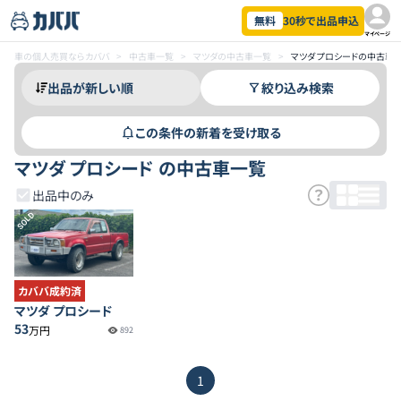
無料
30秒で出品申込
マイページ
車の個人売買ならカババ
>
中古車一覧
>
マツダの中古車一覧
>
マツダ プロシードの中古車
絞り込み検索
この条件の新着を受け取る
マツダ プロシード の中古車一覧
出品中のみ
SOLD
カババ成約済
マツダ プロシード
53
万円
892
1