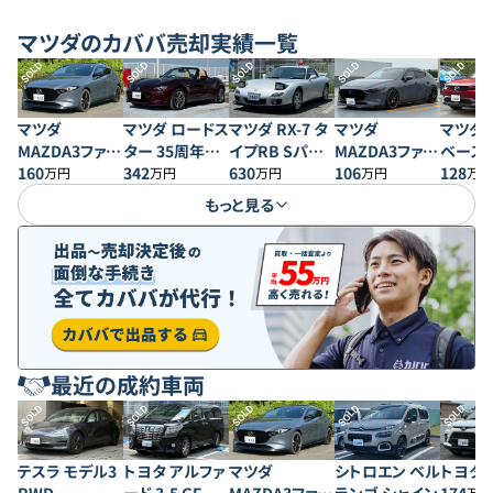
マツダ
のカババ売却実績一覧
SOLD
SOLD
SOLD
SOLD
SOLD
マツダ
マツダ ロードス
マツダ RX-7 タ
マツダ
マツダ M
MAZDA3ファス
ター 35周年記
イプRB Sパッ
MAZDA3ファス
ベース
トバック 20S プ
160
念車
342
ケージ
630
トバック XD バ
106
128
万円
万円
万円
万円
万円
ロアクティブ
ーガンディセレ
もっと見る
クション
最近の成約車両
SOLD
SOLD
SOLD
SOLD
SOLD
テスラ モデル3
トヨタ アルファ
マツダ
シトロエン ベル
トヨタ 
万円