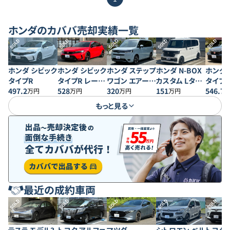
ホンダ
のカババ売却実績一覧
SOLD
SOLD
SOLD
SOLD
SOLD
ホンダ シビック
ホンダ シビック
ホンダ ステップ
ホンダ N-BOX
ホンダ 
タイプR
タイプR レーシ
ワゴン エアー
カスタム Lター
タイプR
497.2
ングブラックパ
528
EX 4WD
320
ボ スタイル＋
151
ングブ
546.7
万円
万円
万円
万円
ッケージ
ブラック
ッケー
もっと見る
最近の成約車両
SOLD
SOLD
SOLD
SOLD
SOLD