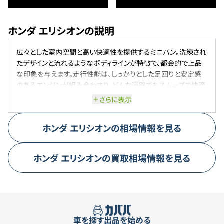
ホンダ エリシオンの説明
広々とした室内空間と高い快適性を提供するミニバン。洗練され
たデザインと流れるようなボディラインが特徴で、都会的で上品
な印象を与えます。走行性能は、しっかりとした足回りと安定感
のあるエンジンが組み合わさり、どんな道路でもスムーズで快適
な走行を実現します。特に、静粛性が高く、長時間のドライブでも
さらに表示
疲れを感じさせません。広い室内と多彩なシートアレンジが可能
で、家族での移動にも最適です。
ホンダ
エリシオン
の相場情報を見る
ホンダ
エリシオン
の買取相場情報を見る
車を探す
出品を始める