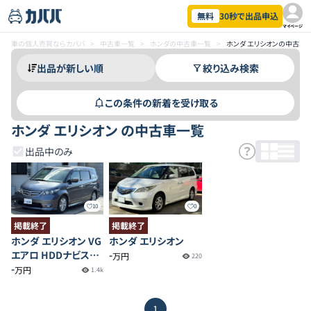
無料
30秒で出品申込
マイページ
車の個人売買ならカババ
>
中古車一覧
>
ホンダの中古車一覧
>
ホンダ エリシオンの中古車
絞り込み検索
この条件の新着を受け取る
ホンダ エリシオン の中古車一覧
出品中のみ
10
0
掲載終了
掲載終了
ホンダ エリシオン VG
ホンダ エリシオン
エアロ HDDナビスペ
-
万円
220
シャルパッケージ
-
万円
1.4k
1