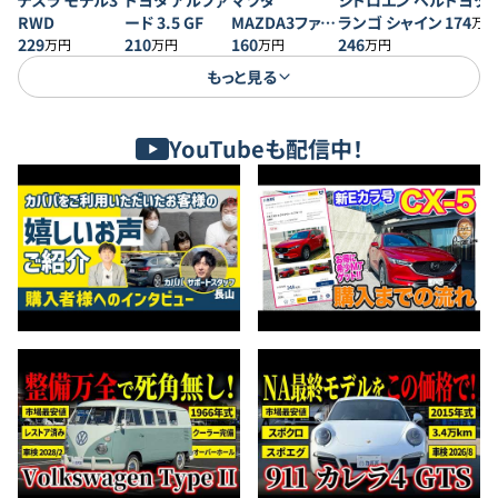
テスラ モデル3
トヨタ アルファ
マツダ
シトロエン ベル
トヨタ 
RWD
ード 3.5 GF
MAZDA3ファス
ランゴ シャイン
174
万円
229
210
トバック 20S プ
160
246
万円
万円
万円
万円
ロアクティブ
もっと見る
YouTubeも配信中！