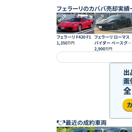
フェラーリ
のカババ売却実績
SOLD
SOLD
フェラーリ F430 F1
フェラーリ ローマス
1,350
パイダー ベースグレ
万円
ード
2,900
万円
最近の成約車両