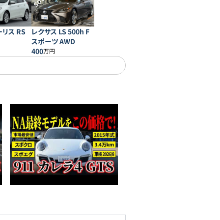
SOLD
リス RS
レクサス LS 500h F
スポーツ AWD
400
万円