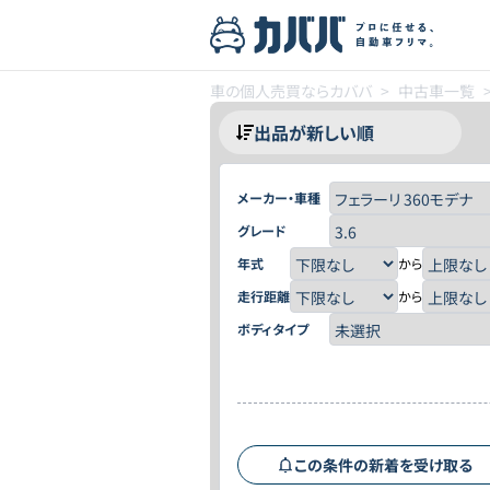
車の個人売買ならカババ
>
中古車一覧
メーカー・車種
グレード
年式
から
走行距離
から
ボディタイプ
この条件の新着を受け取る