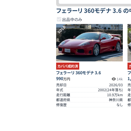
フェラーリ 360モデナ 3.6
出品中のみ
SOLD
S
カババ成約済
フェラーリ 360モデナ 3.6
フ
990
1
万円
14k
売却日
2026/03
売
年式
2002
(
24
年落ち)
年
走行距離
10.9
万km
走
都道府県
神奈川県
都
修復歴
なし
修