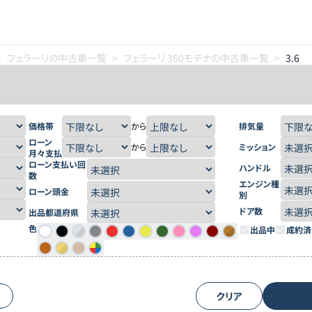
>
フェラーリの中古車一覧
>
フェラーリ 360モデナの中古車一覧
>
3.6
価格帯
から
排気量
ローン
から
ミッション
月々支払
ローン支払い回
ハンドル
数
エンジン種
ローン頭金
別
ドア数
出品都道府県
色
出品中
成約済
クリア