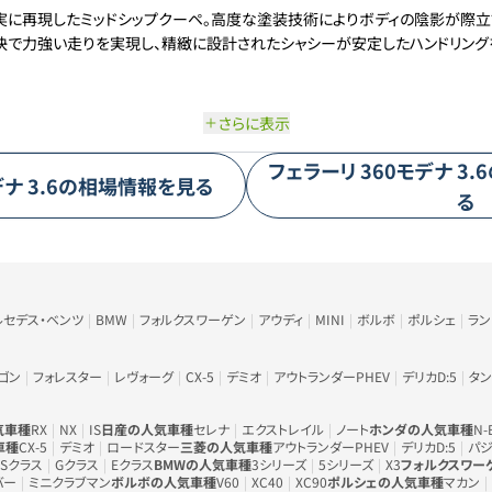
実に再現したミッドシップクーペ。高度な塗装技術によりボディの陰影が際立
は軽快で力強い走りを実現し、精緻に設計されたシャシーが安定したハンドリン
さらに表示
フェラーリ
360モデナ
3.6
デナ
3.6
の相場情報を見る
る
ルセデス・ベンツ
BMW
フォルクスワーゲン
アウディ
MINI
ボルボ
ポルシェ
ラ
ゴン
フォレスター
レヴォーグ
CX-5
デミオ
アウトランダーPHEV
デリカD:5
タン
気車種
RX
NX
IS
日産の人気車種
セレナ
エクストレイル
ノート
ホンダの人気車種
N-
車種
CX-5
デミオ
ロードスター
三菱の人気車種
アウトランダーPHEV
デリカD:5
パジ
Sクラス
Gクラス
Eクラス
BMWの人気車種
3シリーズ
5シリーズ
X3
フォルクスワー
バー
ミニクラブマン
ボルボの人気車種
V60
XC40
XC90
ポルシェの人気車種
マカン