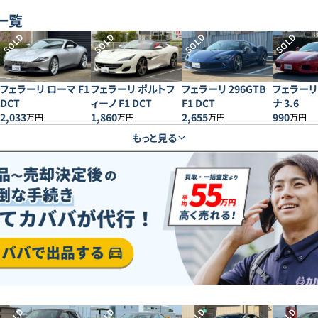
一覧
SOLD
SOLD
SOLD
SOLD
フェラーリ ローマ F1
フェラーリ ポルトフ
フェラーリ 296GTB
フェラーリ 
DCT
ィーノ F1 DCT
F1 DCT
ナ 3.6
2,033
1,860
2,655
990
万円
万円
万円
万円
もっと見る