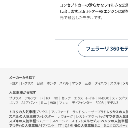
コンセプトカーの滑らかなフォルムを忠
し出します。3.6リッターV8エンジン
元で融合したモデルです。
フェラーリ
360モ
車のメーカー・人気車種から探す
メーカーから探す
トヨタ
レクサス
日産
ホンダ
スバル
マツダ
三菱
ダイハツ
スズキ
メ
人気車種から探す
プリウス
アルファード
RX
NX
セレナ
エクストレイル
N-BOX
ステップワ
ゴルフ
A4アバント
ミニ
V60
マカン
ディフェンダー
5008
モデル3
トヨタの人気車種
プリウス
アルファード
ランドクルーザープラド
レクサスの人
スバルの人気車種
フォレスター
レヴォーグ
レガシィアウトバック
マツダの人気
スズキの人気車種
ジムニー
スペーシア
スイフト
メルセデス・ベンツの人気車種
アウディの人気車種
A4アバント
TT
Q5
MINIの人気車種
ミニ
ミニクロスオー