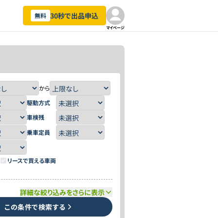
30秒で出品申込
無料
マイページ
から
駆動方式
車検残
乗車定員
リースで買える車両
詳細な絞り込みをさらに表示
この条件で検索する