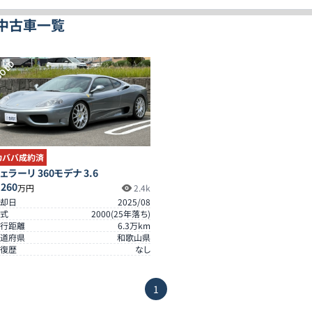
 の中古車一覧
OLD
カババ成約済
ェラーリ 360モデナ 3.6
,260
万円
2.4k
却日
2025/08
式
2000
(
25
年落ち)
行距離
6.3
万km
道府県
和歌山県
復歴
なし
1