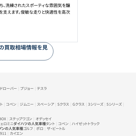
ち、洗練されたスポーティな雰囲気を醸
グを支えます。俊敏な走りと快適性を高次
の買取相場情報を見
ンドローバー
プジョー
テスラ
ト
コペン
ジムニー
スペーシア
Sクラス
Gクラス
3シリーズ
5シリーズ
BOX
ステップワゴン
オデッセイ
ェロミニ
ダイハツの人気車種
タント
コペン
ハイゼットトラック
ゲンの人気車種
ゴルフ
ポロ
ザ・ビートル
911
カイエン