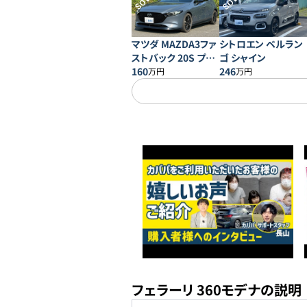
SOLD
SOLD
マツダ MAZDA3ファ
シトロエン ベルラン
ストバック 20S プロ
ゴ シャイン
アクティブ
160
246
万円
万円
フェラーリ 360モデナの説明