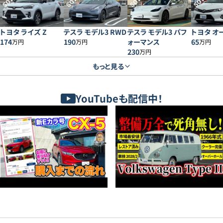
SOLD
SOLD
SOLD
SOLD
トヨタ ライズ Z
テスラ モデル3 RWD
テスラ モデル3 パフ
トヨタ オー
174
190
ォーマンス
65
万円
万円
万円
230
万円
もっと見る
YouTubeも配信中！