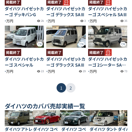
掲載終了
掲載終了
掲載終了
ダイハツ ハイゼットカ
ダイハツ ハイゼットカ
ダイハツ ハイゼットカ
ーゴ デッキバンG
ーゴ デラックス SAⅢ
ーゴ スペシャル SAⅢ
-
-
-
万円
万円
万円
2k
3
35
0
0
0
掲載終了
掲載終了
掲載終了
ダイハツ ハイゼットカ
ダイハツ ハイゼットカ
ダイハツ ハイゼットカ
ーゴ スペシャル
ーゴ デラックス SAⅢ
ーゴ 2シーター SAⅢ
-
-
ハイルーフ
-
万円
万円
万円
23
29
73
1
2
ダイハツ
のカババ売却実績一覧
SOLD
SOLD
SOLD
SOLD
SOLD
ダイハツ アトレ
ダイハツ コペ
ダイハツ コペ
ダイハツ タント
ダイハツ