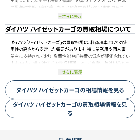
を両立。頑丈なボディ構造と信頼性の高いエンジンにより、日常
の配送や業務用途に適した高い耐久性を持っています。さらに、
衝突回避支援システムなどの先進安全装備も充実し、ドライバー
さらに表示
の安全をサポート。燃費性能にも優れ、経済性と実用性のバラン
ダイハツ ハイゼットカーゴの買取相場について
スが取れたモデルとして幅広いニーズに応えています。
ダイハツ「ハイゼットカーゴ」の買取相場は、軽商用車としての実
用性の高さから安定した需要があります。特に業務用や個人事
業主に支持されており、燃費性能や維持費の低さが評価されてい
ます。中古市場では年式や走行距離によって査定に差は出るもの
の、耐久性のある車両が多いため、大きな価格崩れは起きにくい
さらに表示
傾向です。カスタムモデルや特定のグレードは需要が高く、比較的
高値を維持しています。一方で、市場に流通する台数が多いこと
ダイハツ
ハイゼットカーゴ
の相場情報を見る
から、極端な高値は期待しにくい状況です。全体的には、ハイゼッ
トカーゴは「高値が付きやすい車」とは言いにくいものの、安定的
ダイハツ
ハイゼットカーゴ
の買取相場情報を見
なリセールバリューを保っており、実用性を重視するユーザーか
らの根強い支持により、今後も一定の相場を維持していくと考え
る
られます。