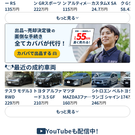
ー RS
ン GRスポーツ
ン アルティメッ
カスタムX SA
ク Gタ
135
222
トエディション2
115
24.7
SAIII
58.4
万円
万円
万円
万円
万
もっと見る
最近の成約車両
SOLD
SOLD
SOLD
SOLD
SOLD
テスラ モデル3
トヨタ アルファ
マツダ
シトロエン ベル
トヨタ 
RWD
ード 3.5 GF
MAZDA3ファス
ランゴ シャイン
174
万円
229
210
トバック 20S プ
160
246
万円
万円
万円
万円
ロアクティブ
もっと見る
YouTubeも配信中！