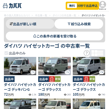
無料
30秒で出品申込
マイページ
車の個人売買ならカババ
>
中古車一覧
>
ダイハツの中古車一覧
>
ダイハツ ハイゼットカー
絞り込み検索
この条件の新着を受け取る
ダイハツ ハイゼットカーゴ の中古車一覧
出品中のみ
1
2
4
出品中
出品中
出品中
ダイハツ ハイゼットカ
ダイハツ ハイゼットカ
ダイハツ ハイゼットカ
ーゴ デッキバンG
ーゴ デラックス
ーゴ デラックス
72
180
105
万円
万円
万円
2.3k
265
740
SOLD
SOLD
SOLD