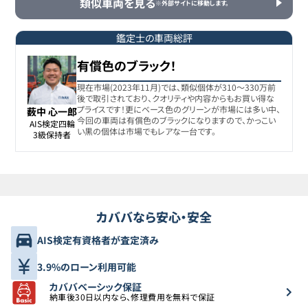
類似車両を見る
※外部サイトに移動します。
プジョー
7
-
348
万円
308
鑑定士の車両総評
有償色のブラック！
プジョー
8
-
348
万円
308
現在市場(2023年11月)では、類似個体が310〜330万前
後で取引されており、クオリティや内容からもお買い得な
プライスです！更にベース色のグリーンが市場には多い中、
薮中 心一郎
今回の車両は有償色のブラックになりますので、かっこい
プジョー
AIS検定四輪

9
-
349.9
万円
い黒の個体は市場でもレアな一台です。
308
3級保持者
プジョー
10
-
353
万円
308
カババなら安心・安全
プジョー
11
-
363
万円
308
AIS検定有資格者が査定済み
プジョー
3.9%のローン利用可能
12
-
367
万円
308
カババベーシック保証
納車後30日以内なら、修理費用を無料で保証