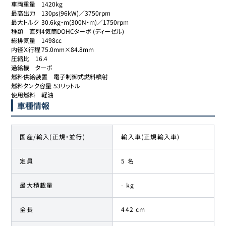
車両重量	1420kg

最高出力	130ps(96kW)／3750rpm

最大トルク	30.6kg・m(300N・m)／1750rpm

種類	直列4気筒DOHCターボ (ディーゼル)

総排気量	1498cc

内径Ｘ行程	75.0mm×84.8mm

圧縮比	16.4

過給機	ターボ

燃料供給装置	電子制御式燃料噴射

燃料タンク容量	53リットル

使用燃料	軽油
車種情報
国産/輸入(正規・並行)
輸入車(正規輸入車)
定員
5 名
最大積載量
- kg
全長
442 cm