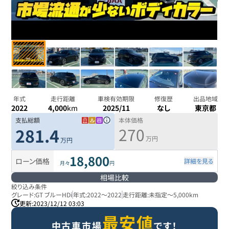
年式
走行距離
車検有効期限
修復歴
出品地域
2022
4,000
km
2025/11
なし
東京都
支払総額
本体価格
270
281.4
万円
万円
18,800
ローン価格
詳細を見る
月々
円
相場比較
絞り込み条件
グレード:
GT ブルーHDi
年式:
2022
～
2022
走行距離:
未指定
～
5,000km
更新:
2023/12/12 03:03
最安値
中古車市場
です！