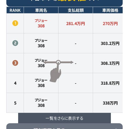
RANK
車両名
支払総額
車両価格
プジョー
281.4万円
270
万円
308
プジョー
-
303.2
万円
308
プジョー
-
308.3
万円
308
プジョー
4
-
318.8
万円
308
プジョー
5
-
338
万円
308
一覧をさらに表示する
プジョー
6
-
338
万円
308