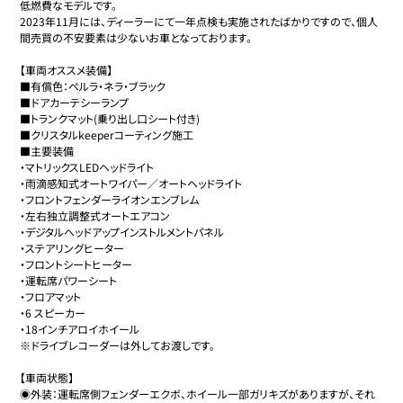
低燃費なモデルです。

2023年11月には、ディーラーにて一年点検も実施されたばかりですので、個人
間売買の不安要素は少ないお車となっております。

【車両オススメ装備】

■有償色：ペルラ・ネラ・ブラック

■ドアカーテシーランプ

■トランクマット(乗り出し口シート付き)

■クリスタルkeeperコーティング施工

■主要装備

・マトリックスLEDヘッドライト

・雨滴感知式オートワイパー／オートヘッドライト

・フロントフェンダーライオンエンブレム

・左右独立調整式オートエアコン

・デジタルヘッドアップインストルメントパネル

・ステアリングヒーター

・フロントシートヒーター

・運転席パワーシート

・フロアマット

・6 スピーカー

・18インチアロイホイール

※ドライブレコーダーは外してお渡しです。

【車両状態】

◉外装：運転席側フェンダーエクボ、ホイール一部ガリキズがありますが、それ