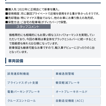
■購入先：2022年に正規店にて新車を購入。

■使用頻度：月に数回プライベートで近場を使用をする事が多かったそうです。

■売却理由：特にマイナス理由ではなく、他のお車にお乗り換えの為売却。

■保管方法：ご自宅の駐車場(ボディカバー)で保管。
スタッフコメント
価格帯的にも相場的にもお買い得なコストパフォーマンスを実現してい
ただいており、今回の車両は車全体をブラックとシルバーに統一すること
で高級感も味わえる仕様になっています。

新車保証も継承可能なお車ですので、輸入車デビューにぴったりの１台
となっています。
車両装備
誤発進抑制機能
車線逸脱警報
ブラインドスポット支援
衝突軽減ブレーキ
電動パーキングブレーキ
オートブレーキホールド
クルーズコントロール
自動追従機能 (ACC)