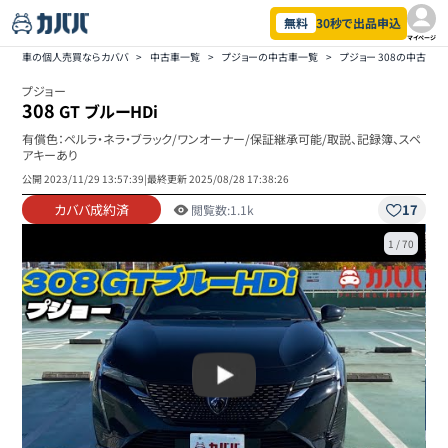
無料
30秒で出品申込
マイページ
車の個人売買ならカババ
>
中古車一覧
>
プジョーの中古車一覧
>
プジョー 308の中古車
プジョー
308
GT ブルーHDi
有償色：ペルラ・ネラ・ブラック/ワンオーナー/保証継承可能/取説、記録簿、スペ
アキーあり
公開
2023/11/29 13:57:39
|
最終更新
2025/08/28 17:38:26
カババ成約済
17
閲覧数:
1.1k
1
/
70