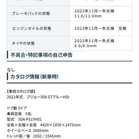
2023年11月一年点検
ブレーキパッドの状態
11.0/11.0mm
エンジンオイルの状態
2023年11月一年点検 交換
2023年11月一年点検
タイヤの状態
6.0/6.0mm
不具合・特記事項の自己申告
なし
カタログ情報（新車時）
【車両カタログ値】

2022年式　プジョー308 GTブルーHDi

ドア数	5ドア

乗員定員	5名

型式	3DA-P51YH01

全長×全幅×全高	4420×1850×1475mm

ホイールベース	2680mm

トレッド前／後	1550／1545mm
