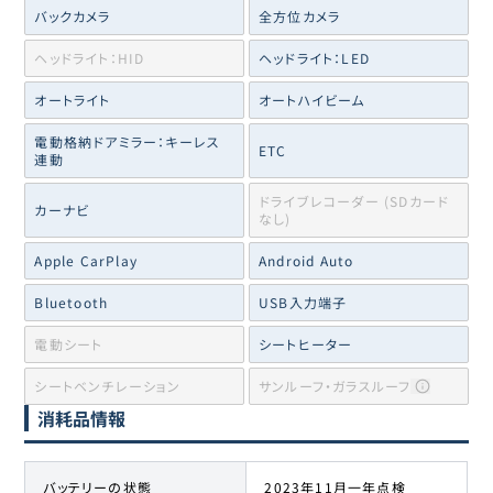
バックカメラ
全方位カメラ
ヘッドライト：HID
ヘッドライト：LED
オートライト
オートハイビーム
電動格納ドアミラー：キーレス
ETC
連動
ドライブレコーダー (SDカード
カーナビ
なし)
Apple CarPlay
Android Auto
Bluetooth
USB入力端子
電動シート
シートヒーター
シートベンチレーション
サンルーフ・ガラスルーフ
消耗品情報
バッテリーの状態
2023年11月一年点検