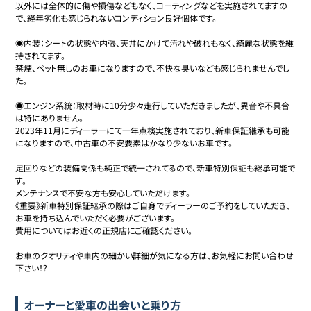
以外には全体的に傷や損傷などもなく、コーティングなどを実施されてますの
で、経年劣化も感じられないコンディション良好個体です。

◉内装：シートの状態や内張、天井にかけて汚れや破れもなく、綺麗な状態を維
持されてます。

禁煙、ペット無しのお車になりますので、不快な臭いなども感じられませんでし
た。

◉エンジン系統：取材時に10分少々走行していただきましたが、異音や不具合
は特にありません。

2023年11月にディーラーにて一年点検実施されており、新車保証継承も可能
になりますので、中古車の不安要素はかなり少ないお車です。

足回りなどの装備関係も純正で統一されてるので、新車特別保証も継承可能で
す。

メンテナンスで不安な方も安心していただけます。

《重要》新車特別保証継承の際はご自身でディーラーのご予約をしていただき、
お車を持ち込んでいただく必要がございます。

費用についてはお近くの正規店にご確認ください。

お車のクオリティや車内の細かい詳細が気になる方は、お気軽にお問い合わせ
下さい！?
オーナーと愛車の出会いと乗り方