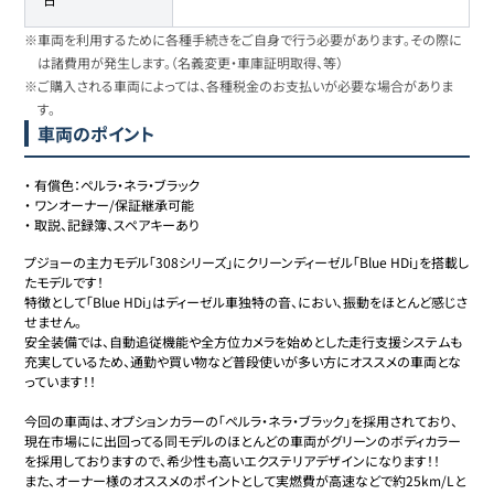
※車両を利用するために各種手続きをご自身で行う必要があります。その際に
は諸費用が発生します。（名義変更・車庫証明取得、等）
※ご購入される車両によっては、各種税金のお支払いが必要な場合がありま
す。
車両のポイント
・
有償色：ペルラ・ネラ・ブラック
・
ワンオーナー/保証継承可能
・
取説、記録簿、スペアキーあり
プジョーの主力モデル「308シリーズ」にクリーンディーゼル「Blue HDi」を搭載し
たモデルです！

特徴として「Blue HDi」はディーゼル車独特の音、におい、振動をほとんど感じさ
せません。

安全装備では、自動追従機能や全方位カメラを始めとした走行支援システムも
充実しているため、通勤や買い物など普段使いが多い方にオススメの車両とな
っています！！

今回の車両は、オプションカラーの「ペルラ・ネラ・ブラック」を採用されており、
現在市場にに出回ってる同モデルのほとんどの車両がグリーンのボディカラー
を採用しておりますので、希少性も高いエクステリアデザインになります！！

また、オーナー様のオススメのポイントとして実燃費が高速などで約25km/Lと